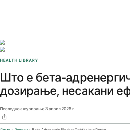
Benchmarks
Stories
FAQ
Sign up / Log in
HEALTH LIBRARY
Што е бета-адренергич
дозирање, несакани еф
Последно ажурирање
3 април 2026 г.
Дома
Лекови
Beta Adrenergic Blocker Ophthalmic Route