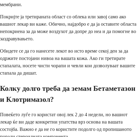
мембрани.
Покријте ја третираната област со облека или завој само ако
вашиот лекар ви каже. Обично, најдобро е да ја оставите областа
непокриена за да може воздухот да допре до неа и да помогне во
заздравувањето.
Обидете се да го нанесете лекот во исто време секој ден за да
одржите постојани нивоа на вашата кожа. Ако ги третирате
стапалата, носете чисти чорапи и чевли кои дозволуваат вашите
стапала да дишат.
Колку долго треба да земам Бетаметазон
и Клотримазол?
Повеќето луѓе го користат овој лек 2 до 4 недели, но вашиот
лекар ќе ви даде конкретни упатства врз основа на вашата
состојба. Важно е да не го користите подолго од пропишаното
поради стероидната компонента.