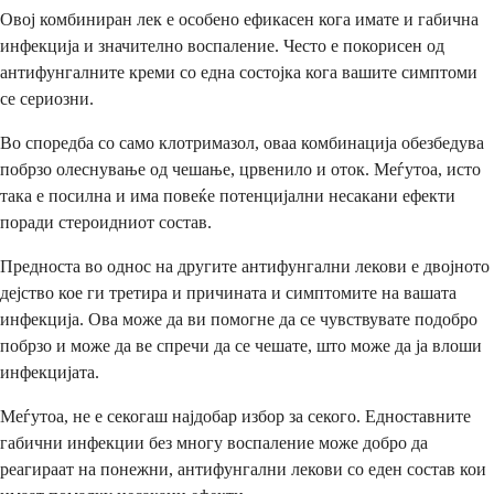
Овој комбиниран лек е особено ефикасен кога имате и габична
инфекција и значително воспаление. Често е покорисен од
антифунгалните креми со една состојка кога вашите симптоми
се сериозни.
Во споредба со само клотримазол, оваа комбинација обезбедува
побрзо олеснување од чешање, црвенило и оток. Меѓутоа, исто
така е посилна и има повеќе потенцијални несакани ефекти
поради стероидниот состав.
Предноста во однос на другите антифунгални лекови е двојното
дејство кое ги третира и причината и симптомите на вашата
инфекција. Ова може да ви помогне да се чувствувате подобро
побрзо и може да ве спречи да се чешате, што може да ја влоши
инфекцијата.
Меѓутоа, не е секогаш најдобар избор за секого. Едноставните
габични инфекции без многу воспаление може добро да
реагираат на понежни, антифунгални лекови со еден состав кои