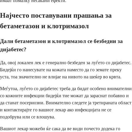
имаат помалку несакани ефекти.
Најчесто поставувани прашања за
бетаметазон и клотримазол
Дали бетаметазон и клотримазол се безбедни за
дијабетес?
Да, овој локален лек е генерално безбеден за луѓето со дијабетес.
Бидејќи го нанесувате на кожата наместо да го земате преку
уста, тоа значително не влијае на нивото на шеќер во крвта.
Меѓутоа, луѓето со дијабетес треба да бидат особено внимателни
со кожните инфекции бидејќи тие можат да зараснат побавно и
да станат посериозни. Внимателно следете ја третираната област
и контактирајте го вашиот лекар ако инфекцијата не се
подобрува или се влошува.
Вашиот лекар можеби ќе сака да ве види почесто додека го