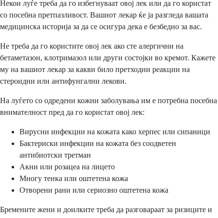
Некои луѓе треба да го избегнуваат овој лек или да го користат
со посебна претпазливост. Вашиот лекар ќе ја разгледа вашата
медицинска историја за да се осигура дека е безбедно за вас.
Не треба да го користите овој лек ако сте алергични на
бетаметазон, клотримазол или други состојки во кремот. Кажете
му на вашиот лекар за какви било претходни реакции на
стероидни или антифунгални лекови.
На луѓето со одредени кожни заболувања им е потребна посебна
внимателност пред да го користат овој лек:
Вирусни инфекции на кожата како херпес или сипаници
Бактериски инфекции на кожата без соодветен
антибиотски третман
Акни или розацеа на лицето
Многу тенка или оштетена кожа
Отворени рани или сериозно оштетена кожа
Бремените жени и доилките треба да разговараат за ризиците и