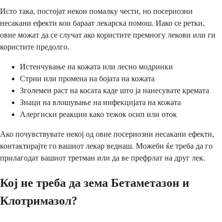
Исто така, постојат некои помалку чести, но посериозни
несакани ефекти кои бараат лекарска помош. Иако се ретки,
овие можат да се случат ако користите премногу лекови или ги
користите предолго.
Истенчување на кожата или лесно модринки
Стрии или промена на бојата на кожата
Зголемен раст на косата каде што ја нанесувате кремата
Знаци на влошување на инфекцијата на кожата
Алергиски реакции како тежок осип или оток
Ако почувствувате некој од овие посериозни несакани ефекти,
контактирајте го вашиот лекар веднаш. Можеби ќе треба да го
прилагодат вашиот третман или да ве префрлат на друг лек.
Кој не треба да зема Бетаметазон и
Клотримазол?