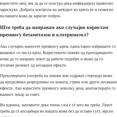
користите овој лек за да се осигура дека инфекцијата правилно
зараснува. Добрата контрола на шеќерот во крвта ќе и помогне
на вашата кожа да зарасне побрзо.
Што треба да направам ако случајно користам
премногу бетаметазон и клотримазол?
Ако случајно нанесете премногу крем, едноставно избришете го
вишокот со чиста крпа. Користењето повеќе од препорачаното
нема да го направи лекот да работи подобро и може да го
зголеми ризикот од несакани ефекти.
Прекумерната употреба на лекови кои содржат стероиди може
да предизвика разредување на кожата, стрии или други несакани
ефекти. Ако користите премногу неколку дена, контактирајте го
вашиот лекар за совет.
Во иднина, запомнете дека тенок слој е сè што ви треба. Лекот
треба да се апсорбира во вашата кожа без да остави густ, мрсен