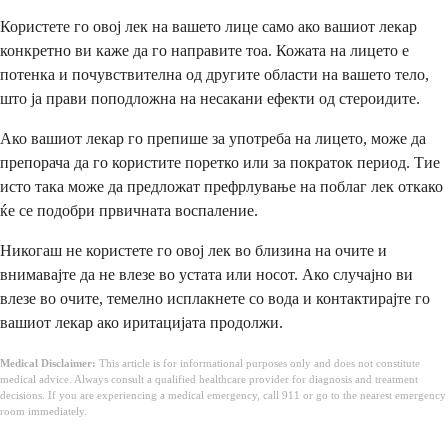
Користете го овој лек на вашето лице само ако вашиот лекар
конкретно ви каже да го направите тоа. Кожата на лицето е
потенка и почувствителна од другите области на вашето тело,
што ја прави поподложна на несакани ефекти од стероидите.
Ако вашиот лекар го препише за употреба на лицето, може да
препорача да го користите поретко или за пократок период. Тие
исто така може да предложат префрлување на поблаг лек откако
ќе се подобри првичната воспаление.
Никогаш не користете го овој лек во близина на очите и
внимавајте да не влезе во устата или носот. Ако случајно ви
влезе во очите, темелно исплакнете со вода и контактирајте го
вашиот лекар ако иритацијата продолжи.
Medical Disclaimer:
This article is for informational purposes only and does not constitute
medical advice. Always consult a qualified healthcare provider for diagnosis and treatment
decisions. If you are experiencing a medical emergency, call 911 or go to the nearest emergency
room immediately.