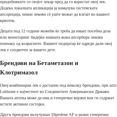
придобивките со својот лекар пред да го користат овој лек.
Додека локалната апликација ја намалува системската
апсорпција, некои лекови сè уште можат да влезат во вашиот
крвоток.
Децата под 12 години можеби ќе треба да имаат посебна доза
или мониторинг бидејќи нивната кожа апсорбира лекови
поинаку од возрасните. Вашиот педијатар ќе одреди дали овој
лек е соодветен за вашето дете.
Брендови на Бетаметазон и
Клотримазол
Овој комбиниран лек е достапен под неколку брендови, при што
Lotrisone е најчестиот во Соединетите Американски Држави.
Вашата аптека може да има и генерички верзии кои ги содржат
истите активни состојки.
Други брендови вклучуваат Diprolene AF и разни генерички