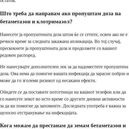
остаток.
Што треба да направам ако пропуштам доза на
бетаметазон и клотримазол?
Нанесете ја пропуштената доза штом ќе се сетите, освен ако не е
речиси време за следната закажана апликација. Во тој случај,
прескокнете ја пропуштената доза и продолжете со вашиот
редовен распоред.
Не нанесувајте дополнителен лек за да надоместите пропуштена
доза. Ова нема да помогне вашата инфекција да зарасне побрзо и
може да го зголеми ризикот од несакани ефекти.
Обидете се да поставите потсетници на вашиот телефон или да
го нанесете лекот во исто време со другите дневни активности
за да ви помогне да запомните. Доследната употреба е важна за
целосно отстранување на инфекцијата.
Кога можам да престанам да земам бетаметазон и