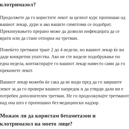
клотримазол?
Продолжете да го користите лекот за целиот курс пропишан од
вашиот лекар, дури и ако вашите симптоми се подобрат.
Прекинувањето прерано може да дозволи инфекцијата да се
врати или да стане отпорна на третман.
Повеќето третмани траат 2 до 4 недели, но вашиот лекар ќе ви
даде конкретни упатства. Ако не сте виделе подобрување по
една недела, контактирајте го вашиот лекар наместо сами да го
прекинете лекот.
Вашиот лекар можеби ќе сака да ве види пред да го завршите
лекот за да го провери вашиот напредок и да утврди дали ви е
потребен дополнителен третман. Не го продолжувајте третманот
над она што е пропишано без медицински надзор.
Можам ли да користам бетаметазон и
клотримазол на моето лице?