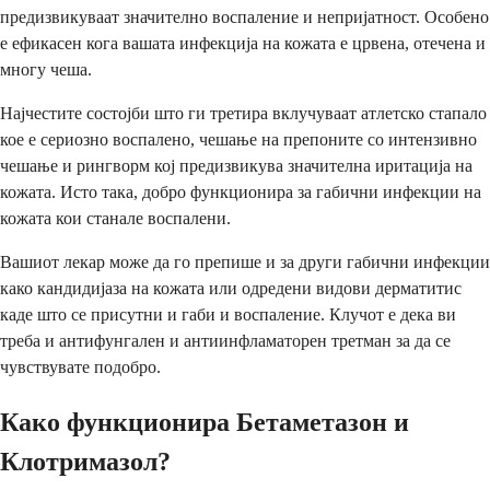
предизвикуваат значително воспаление и непријатност. Особено
е ефикасен кога вашата инфекција на кожата е црвена, отечена и
многу чеша.
Најчестите состојби што ги третира вклучуваат атлетско стапало
кое е сериозно воспалено, чешање на препоните со интензивно
чешање и рингворм кој предизвикува значителна иритација на
кожата. Исто така, добро функционира за габични инфекции на
кожата кои станале воспалени.
Вашиот лекар може да го препише и за други габични инфекции
како кандидијаза на кожата или одредени видови дерматитис
каде што се присутни и габи и воспаление. Клучот е дека ви
треба и антифунгален и антиинфламаторен третман за да се
чувствувате подобро.
Како функционира Бетаметазон и
Клотримазол?