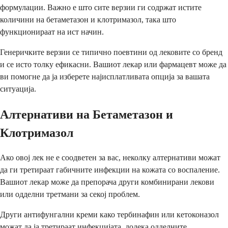
формулации. Важно е што сите верзии ги содржат истите
количини на бетаметазон и клотримазол, така што
функционираат на ист начин.
Генеричките верзии се типично поевтини од лековите со бренд
и се исто толку ефикасни. Вашиот лекар или фармацевт може да
ви помогне да ја изберете најисплатливата опција за вашата
ситуација.
Алтернативи на Бетаметазон и
Клотримазол
Ако овој лек не е соодветен за вас, неколку алтернативи можат
да ги третираат габичните инфекции на кожата со воспаление.
Вашиот лекар може да препорача други комбинирани лекови
или одделни третмани за секој проблем.
Други антифунгални креми како тербинафин или кетоконазол
можат да ја третираат инфекцијата, додека одделните