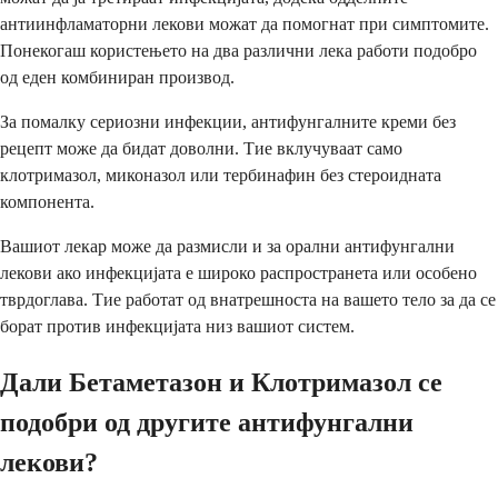
антиинфламаторни лекови можат да помогнат при симптомите.
Понекогаш користењето на два различни лека работи подобро
од еден комбиниран производ.
За помалку сериозни инфекции, антифунгалните креми без
рецепт може да бидат доволни. Тие вклучуваат само
клотримазол, миконазол или тербинафин без стероидната
компонента.
Вашиот лекар може да размисли и за орални антифунгални
лекови ако инфекцијата е широко распространета или особено
тврдоглава. Тие работат од внатрешноста на вашето тело за да се
борат против инфекцијата низ вашиот систем.
Дали Бетаметазон и Клотримазол се
подобри од другите антифунгални
лекови?