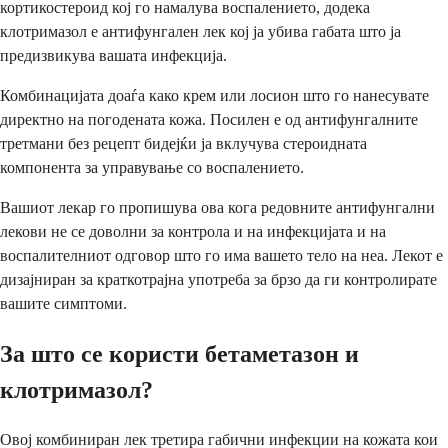
кортикостероид кој го намалува воспалението, додека
клотримазол е антифунгален лек кој ја убива габата што ја
предизвикува вашата инфекција.
Комбинацијата доаѓа како крем или лосион што го нанесувате
директно на погодената кожа. Посилен е од антифунгалните
третмани без рецепт бидејќи ја вклучува стероидната
компонента за управување со воспалението.
Вашиот лекар го пропишува ова кога редовните антифунгални
лекови не се доволни за контрола и на инфекцијата и на
воспалителниот одговор што го има вашето тело на неа. Лекот е
дизајниран за краткотрајна употреба за брзо да ги контролирате
вашите симптоми.
За што се користи бетаметазон и
клотримазол?
Овој комбиниран лек третира габични инфекции на кожата кои