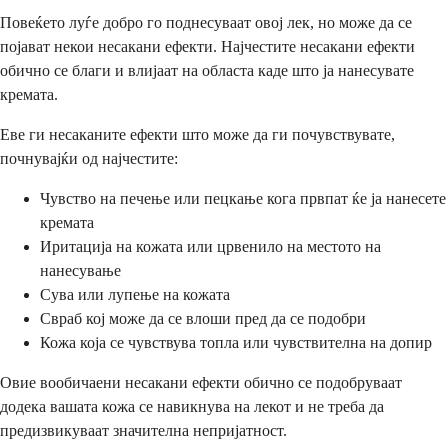
Повеќето луѓе добро го поднесуваат овој лек, но може да се
појават некои несакани ефекти. Најчестите несакани ефекти
обично се благи и влијаат на областа каде што ја нанесувате
кремата.
Еве ги несаканите ефекти што може да ги почувствувате,
почнувајќи од најчестите:
Чувство на печење или пецкање кога првпат ќе ја нанесете
кремата
Иритација на кожата или црвенило на местото на
нанесување
Сува или лупење на кожата
Свраб кој може да се влоши пред да се подобри
Кожа која се чувствува топла или чувствителна на допир
Овие вообичаени несакани ефекти обично се подобруваат
додека вашата кожа се навикнува на лекот и не треба да
предизвикуваат значителна непријатност.