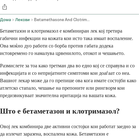
Дома
Лекови
Betamethasone And Clotrimazole Topical Route
Бетаметазон и клотримазол е комбиниран лек кој третира
габични инфекции на кожата кои исто така имаат воспаление.
Ова моќно дуо работи со борба против габата додека
истовремено го намалува црвенилото, отокот и чешањето.
Размислете за тоа како третман два во едно кој се справува и со
инфекцијата и со непријатните симптоми кои доаѓаат со неа.
Вашиот лекар може да го препише ова кога имате состојби како
атлетско стапало, чешање на препоните или рингворм кои
предизвикуваат значителна иритација на вашата кожа.
Што е бетаметазон и клотримазол?
Овој лек комбинира две активни состојки кои работат заедно за
да излечат заразена, воспалена кожа. Бетаметазон е