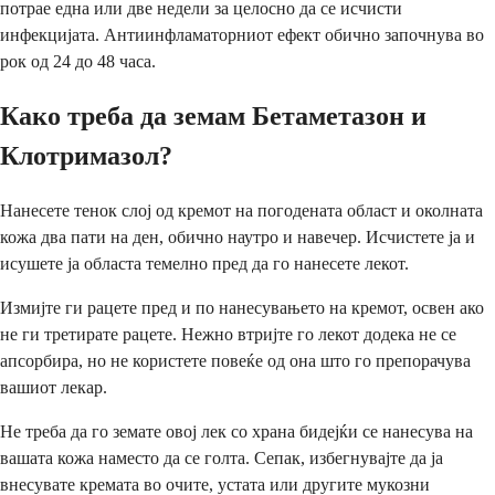
потрае една или две недели за целосно да се исчисти
инфекцијата. Антиинфламаторниот ефект обично започнува во
рок од 24 до 48 часа.
Како треба да земам Бетаметазон и
Клотримазол?
Нанесете тенок слој од кремот на погодената област и околната
кожа два пати на ден, обично наутро и навечер. Исчистете ја и
исушете ја областа темелно пред да го нанесете лекот.
Измијте ги рацете пред и по нанесувањето на кремот, освен ако
не ги третирате рацете. Нежно втријте го лекот додека не се
апсорбира, но не користете повеќе од она што го препорачува
вашиот лекар.
Не треба да го земате овој лек со храна бидејќи се нанесува на
вашата кожа наместо да се голта. Сепак, избегнувајте да ја
внесувате кремата во очите, устата или другите мукозни