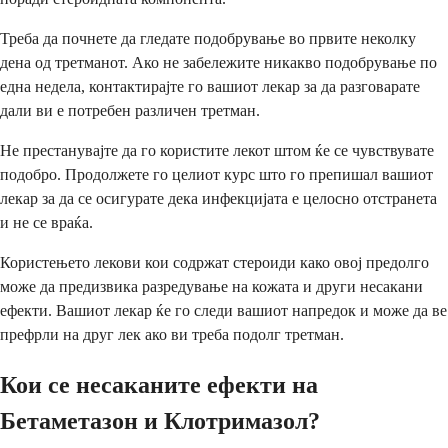
Треба да почнете да гледате подобрување во првите неколку
дена од третманот. Ако не забележите никакво подобрување по
една недела, контактирајте го вашиот лекар за да разговарате
дали ви е потребен различен третман.
Не престанувајте да го користите лекот штом ќе се чувствувате
подобро. Продолжете го целиот курс што го препишал вашиот
лекар за да се осигурате дека инфекцијата е целосно отстранета
и не се враќа.
Користењето лекови кои содржат стероиди како овој предолго
може да предизвика разредување на кожата и други несакани
ефекти. Вашиот лекар ќе го следи вашиот напредок и може да ве
префрли на друг лек ако ви треба подолг третман.
Кои се несаканите ефекти на
Бетаметазон и Клотримазол?