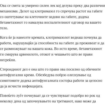
Ова се смета за умерено силен лек кој делува преку два различни
механизми. Делот од клотримазол го спречува растот на габите
со оштетување на клеточните ѕидови на габите, додека
бетаметазонот го намалува воспалителниот одговор на вашето
тело.
Кога ќе ја нанесете кремата, клотримазолот веднаш почнува да
работи, нарушувајќи ја способноста на габите да преживеат и да
се размножуваат на вашата кожа. Во исто време, бетаметазонот
ги смирува црвенилото, отокот и чешањето што ве прави
несреќни.
Стероидниот дел е она што го прави ова посилно од обичните
антифунгални креми. Обезбедува побрзо олеснување од
симптомите додека антифунгалната состојка работи за целосно
да ја исчисти инфекцијата.
Повеќето луѓе почнуваат да се чувствуваат подобро во рок од
неколку дена од започнувањето на третманот, иако може да