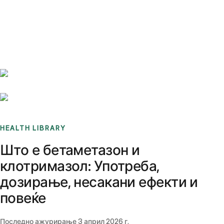
Benchmarks
Stories
FAQ
Sign up / Log in
HEALTH LIBRARY
Што е бетаметазон и
клотримазол: Употреба,
дозирање, несакани ефекти и
повеќе
Последно ажурирање
3 април 2026 г.