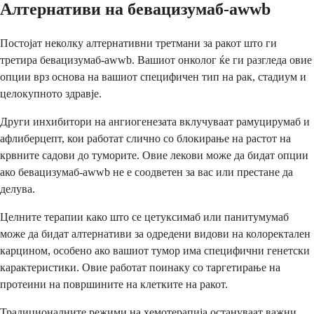
Алтернативи на бевацизумаб-awwb
Постојат неколку алтернативни третмани за ракот што ги
третира бевацизумаб-awwb. Вашиот онколог ќе ги разгледа овие
опции врз основа на вашиот специфичен тип на рак, стадиум и
целокупното здравје.
Други инхибитори на ангиогенезата вклучуваат рамуцирумаб и
афлиберцепт, кои работат слично со блокирање на растот на
крвните садови до туморите. Овие лекови може да бидат опции
ако бевацизумаб-awwb не е соодветен за вас или престане да
делува.
Целните терапии како што се цетуксимаб или панитумумаб
може да бидат алтернативи за одредени видови на колоректален
карцином, особено ако вашиот тумор има специфични генетски
карактеристики. Овие работат поинаку со таргетирање на
протеини на површините на клетките на ракот.
Традиционалните режими на хемотерапија остануваат важни