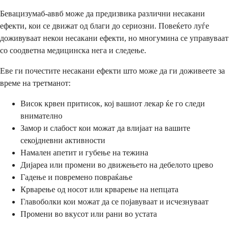
Бевацизумаб-аввб може да предизвика различни несакани
ефекти, кои се движат од благи до сериозни. Повеќето луѓе
доживуваат некои несакани ефекти, но многумина се управуваат
со соодветна медицинска нега и следење.
Еве ги почестите несакани ефекти што може да ги доживеете за
време на третманот:
Висок крвен притисок, кој вашиот лекар ќе го следи
внимателно
Замор и слабост кои можат да влијаат на вашите
секојдневни активности
Намален апетит и губење на тежина
Дијареа или промени во движењето на дебелото црево
Гадење и повремено повраќање
Крварење од носот или крварење на непцата
Главоболки кои можат да се појавуваат и исчезнуваат
Промени во вкусот или рани во устата