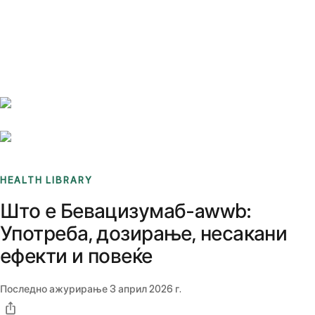
Benchmarks
Stories
FAQ
Sign up / Log in
HEALTH LIBRARY
Што е Бевацизумаб-awwb:
Употреба, дозирање, несакани
ефекти и повеќе
Последно ажурирање
3 април 2026 г.