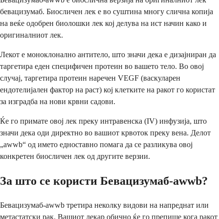
бевацизумаб. Биосличен лек е во суштина многу слична копија
на веќе одобрен биолошки лек кој делува на ист начин како и
оригиналниот лек.
Лекот е моноклонално антитело, што значи дека е дизајниран да
таргетира еден специфичен протеин во вашето тело. Во овој
случај, таргетира протеин наречен VEGF (васкуларен
ендотелијален фактор на раст) кој клетките на ракот го користат
за изградба на нови крвни садови.
Ќе го примате овој лек преку интравенска (IV) инфузија, што
значи дека оди директно во вашиот крвоток преку вена. Делот
„awwb“ од името едноставно помага да се разликува овој
конкретен биосличен лек од другите верзии.
За што се користи Бевацизумаб-awwb?
Бевацизумаб-awwb третира неколку видови на напреднат или
метастатски рак. Вашиот лекар обично ќе го препише кога ракот