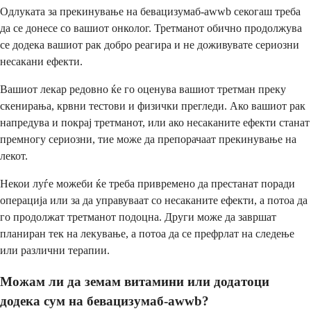
Одлуката за прекинување на бевацизумаб-awwb секогаш треба
да се донесе со вашиот онколог. Третманот обично продолжува
се додека вашиот рак добро реагира и не доживувате сериозни
несакани ефекти.
Вашиот лекар редовно ќе го оценува вашиот третман преку
скенирања, крвни тестови и физички прегледи. Ако вашиот рак
напредува и покрај третманот, или ако несаканите ефекти станат
премногу сериозни, тие може да препорачаат прекинување на
лекот.
Некои луѓе можеби ќе треба привремено да престанат поради
операција или за да управуваат со несаканите ефекти, а потоа да
го продолжат третманот подоцна. Други може да завршат
планиран тек на лекување, а потоа да се префрлат на следење
или различни терапии.
Можам ли да земам витамини или додатоци
додека сум на бевацизумаб-awwb?