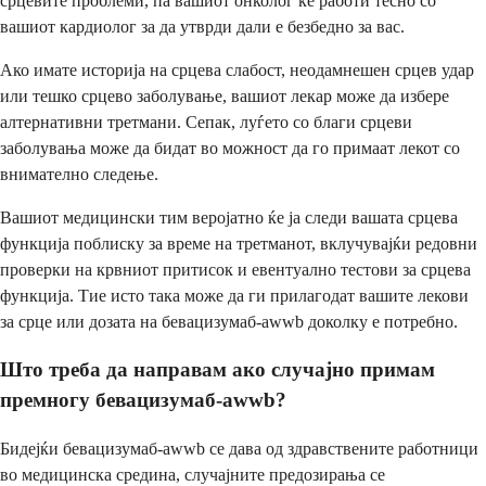
срцевите проблеми, па вашиот онколог ќе работи тесно со
вашиот кардиолог за да утврди дали е безбедно за вас.
Ако имате историја на срцева слабост, неодамнешен срцев удар
или тешко срцево заболување, вашиот лекар може да избере
алтернативни третмани. Сепак, луѓето со благи срцеви
заболувања може да бидат во можност да го примаат лекот со
внимателно следење.
Вашиот медицински тим веројатно ќе ја следи вашата срцева
функција поблиску за време на третманот, вклучувајќи редовни
проверки на крвниот притисок и евентуално тестови за срцева
функција. Тие исто така може да ги прилагодат вашите лекови
за срце или дозата на бевацизумаб-awwb доколку е потребно.
Што треба да направам ако случајно примам
премногу бевацизумаб-awwb?
Бидејќи бевацизумаб-awwb се дава од здравствените работници
во медицинска средина, случајните предозирања се