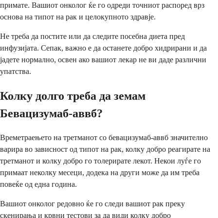
примате. Вашиот онколог ќе го одреди точниот распоред врз
основа на типот на рак и целокупното здравје.
Не треба да постите или да следите посебна диета пред
инфузијата. Сепак, важно е да останете добро хидрирани и да
јадете нормално, освен ако вашиот лекар не ви даде различни
упатства.
Колку долго треба да земам
Бевацизумаб-аввб?
Времетраењето на третманот со бевацизумаб-аввб значително
варира во зависност од типот на рак, колку добро реагирате на
третманот и колку добро го толерирате лекот. Некои луѓе го
примаат неколку месеци, додека на други може да им треба
повеќе од една година.
Вашиот онколог редовно ќе го следи вашиот рак преку
скенирања и крвни тестови за да види колку добро