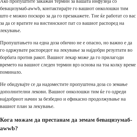
Ако пропуштите закажан термин за вашата инфузија со
бевацизумаб-awwb, контактирајте го вашиот онколошки тим
што е можно поскоро за да го презакажете. Тие ќе работат со вас
за да се вратите на вистинскиот пат со вашиот распоред на
лекување.
Пропуштањето на една доза обично не е опасно, но важно е да
го одржувате распоредот на лекување за најдобри резултати во
борбата против ракот. Вашиот лекар може да го прилагоди
времето на вашиот следен термин врз основа на тоа колку време
поминало.
Не обидувајте се да надоместите пропуштена доза со земање
дополнителни лекови. Вашиот онколошки тим ќе го одреди
најдобриот начин за безбедно и ефикасно продолжување на
вашиот план за лекување.
Кога можам да престанам да земам бевацизумаб-
awwb?