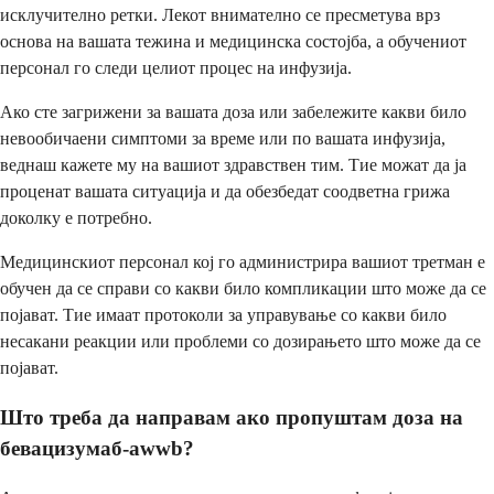
исклучително ретки. Лекот внимателно се пресметува врз
основа на вашата тежина и медицинска состојба, а обучениот
персонал го следи целиот процес на инфузија.
Ако сте загрижени за вашата доза или забележите какви било
невообичаени симптоми за време или по вашата инфузија,
веднаш кажете му на вашиот здравствен тим. Тие можат да ја
проценат вашата ситуација и да обезбедат соодветна грижа
доколку е потребно.
Медицинскиот персонал кој го администрира вашиот третман е
обучен да се справи со какви било компликации што може да се
појават. Тие имаат протоколи за управување со какви било
несакани реакции или проблеми со дозирањето што може да се
појават.
Што треба да направам ако пропуштам доза на
бевацизумаб-awwb?