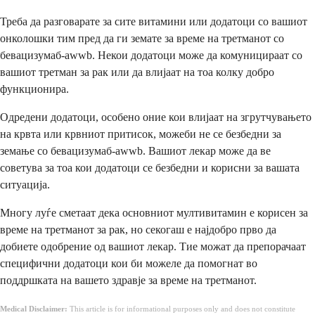
Треба да разговарате за сите витамини или додатоци со вашиот
онколошки тим пред да ги земате за време на третманот со
бевацизумаб-awwb. Некои додатоци може да комуницираат со
вашиот третман за рак или да влијаат на тоа колку добро
функционира.
Одредени додатоци, особено оние кои влијаат на згрутчувањето
на крвта или крвниот притисок, можеби не се безбедни за
земање со бевацизумаб-awwb. Вашиот лекар може да ве
советува за тоа кои додатоци се безбедни и корисни за вашата
ситуација.
Многу луѓе сметаат дека основниот мултивитамин е корисен за
време на третманот за рак, но секогаш е најдобро прво да
добиете одобрение од вашиот лекар. Тие можат да препорачаат
специфични додатоци кои би можеле да помогнат во
поддршката на вашето здравје за време на третманот.
Medical Disclaimer:
This article is for informational purposes only and does not constitute