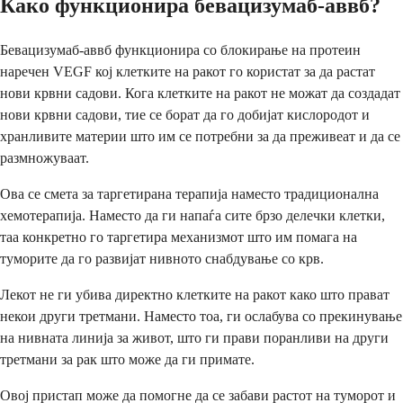
Како функционира бевацизумаб-аввб?
Бевацизумаб-аввб функционира со блокирање на протеин
наречен VEGF кој клетките на ракот го користат за да растат
нови крвни садови. Кога клетките на ракот не можат да создадат
нови крвни садови, тие се борат да го добијат кислородот и
хранливите материи што им се потребни за да преживеат и да се
размножуваат.
Ова се смета за таргетирана терапија наместо традиционална
хемотерапија. Наместо да ги напаѓа сите брзо делечки клетки,
таа конкретно го таргетира механизмот што им помага на
туморите да го развијат нивното снабдување со крв.
Лекот не ги убива директно клетките на ракот како што прават
некои други третмани. Наместо тоа, ги ослабува со прекинување
на нивната линија за живот, што ги прави поранливи на други
третмани за рак што може да ги примате.
Овој пристап може да помогне да се забави растот на туморот и