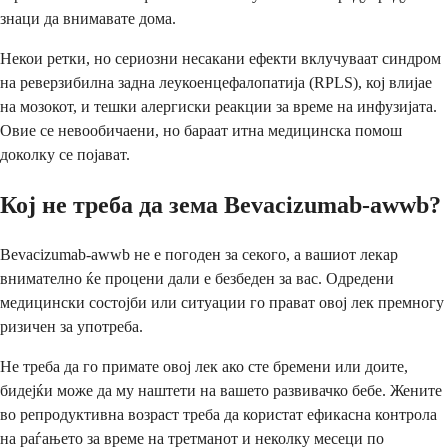
знаци да внимавате дома.
Некои ретки, но сериозни несакани ефекти вклучуваат синдром
на реверзибилна задна леукоенцефалопатија (RPLS), кој влијае
на мозокот, и тешки алергиски реакции за време на инфузијата.
Овие се невообичаени, но бараат итна медицинска помош
доколку се појават.
Кој не треба да зема Bevacizumab-awwb?
Bevacizumab-awwb не е погоден за секого, а вашиот лекар
внимателно ќе процени дали е безбеден за вас. Одредени
медицински состојби или ситуации го прават овој лек премногу
ризичен за употреба.
Не треба да го примате овој лек ако сте бремени или доите,
бидејќи може да му наштети на вашето развивачко бебе. Жените
во репродуктивна возраст треба да користат ефикасна контрола
на раѓањето за време на третманот и неколку месеци по