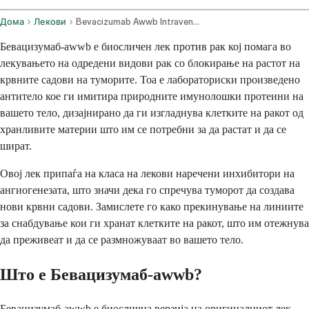
Дома
Лекови
Bevacizumab Awwb Intravenous Route
Бевацизумаб-awwb е биосличен лек против рак кој помага во
лекувањето на одредени видови рак со блокирање на растот на
крвните садови на туморите. Тоа е лабораториски произведено
антитело кое ги имитира природните имунолошки протеини на
вашето тело, дизајнирано да ги изгладнува клетките на ракот од
хранливите материи што им се потребни за да растат и да се
шират.
Овој лек припаѓа на класа на лекови наречени инхибитори на
ангиогенезата, што значи дека го спречува туморот да создава
нови крвни садови. Замислете го како прекинување на линиите
за снабдување кои ги хранат клетките на ракот, што им отежнува
да преживеат и да се размножуваат во вашето тело.
Што е Бевацизумаб-awwb?
Бевацизумаб-awwb е биослична верзија на оригиналниот лек