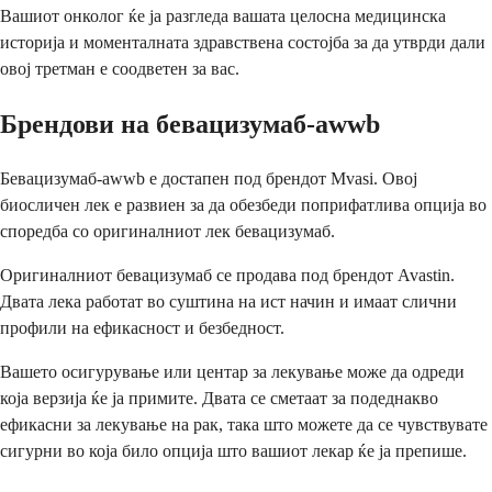
Вашиот онколог ќе ја разгледа вашата целосна медицинска
историја и моменталната здравствена состојба за да утврди дали
овој третман е соодветен за вас.
Брендови на бевацизумаб-awwb
Бевацизумаб-awwb е достапен под брендот Mvasi. Овој
биосличен лек е развиен за да обезбеди поприфатлива опција во
споредба со оригиналниот лек бевацизумаб.
Оригиналниот бевацизумаб се продава под брендот Avastin.
Двата лека работат во суштина на ист начин и имаат слични
профили на ефикасност и безбедност.
Вашето осигурување или центар за лекување може да одреди
која верзија ќе ја примите. Двата се сметаат за подеднакво
ефикасни за лекување на рак, така што можете да се чувствувате
сигурни во која било опција што вашиот лекар ќе ја препише.