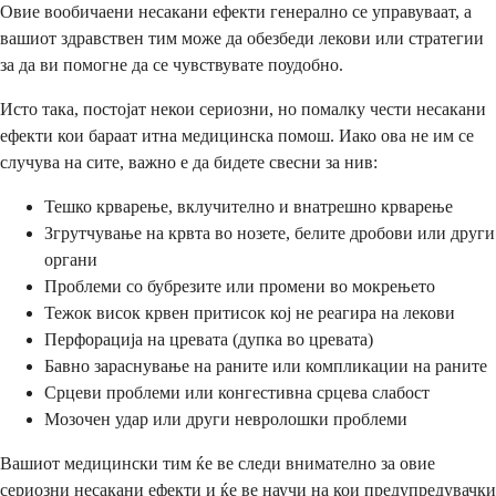
Овие вообичаени несакани ефекти генерално се управуваат, а
вашиот здравствен тим може да обезбеди лекови или стратегии
за да ви помогне да се чувствувате поудобно.
Исто така, постојат некои сериозни, но помалку чести несакани
ефекти кои бараат итна медицинска помош. Иако ова не им се
случува на сите, важно е да бидете свесни за нив:
Тешко крварење, вклучително и внатрешно крварење
Згрутчување на крвта во нозете, белите дробови или други
органи
Проблеми со бубрезите или промени во мокрењето
Тежок висок крвен притисок кој не реагира на лекови
Перфорација на цревата (дупка во цревата)
Бавно зараснување на раните или компликации на раните
Срцеви проблеми или конгестивна срцева слабост
Мозочен удар или други невролошки проблеми
Вашиот медицински тим ќе ве следи внимателно за овие
сериозни несакани ефекти и ќе ве научи на кои предупредувачки