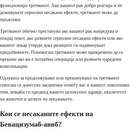
функционира третманот. Ако вашиот рак добро реагира и не
доживувате сериозни несакани ефекти, третманот може да
продолжи.
Третманот обично престанува ако вашиот рак напредува и
покрај лекот, ако развиете сериозни несакани ефекти или ако
вашиот лекар утврди дека ризиците ги надминуваат
придобивките. Понекогаш третманот може привремено да се
прекине ако ви е потребна операција или развиете одредени
компликации.
Одлуката за продолжување или прекинување на третманот
секогаш се донесува заеднички помеѓу вас и вашиот онколошки
тим, земајќи го предвид вашето целокупно здравје, квалитетот
на животот и целите на лекувањето.
Кои се несаканите ефекти на
Бевацизумаб-аввб?