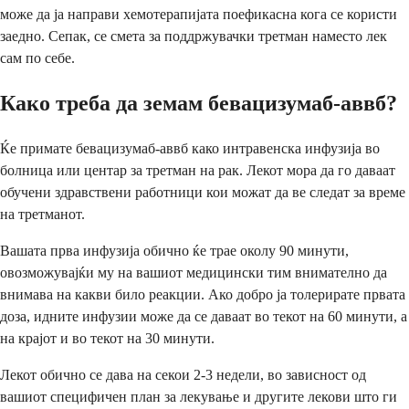
може да ја направи хемотерапијата поефикасна кога се користи
заедно. Сепак, се смета за поддржувачки третман наместо лек
сам по себе.
Како треба да земам бевацизумаб-аввб?
Ќе примате бевацизумаб-аввб како интравенска инфузија во
болница или центар за третман на рак. Лекот мора да го даваат
обучени здравствени работници кои можат да ве следат за време
на третманот.
Вашата прва инфузија обично ќе трае околу 90 минути,
овозможувајќи му на вашиот медицински тим внимателно да
внимава на какви било реакции. Ако добро ја толерирате првата
доза, идните инфузии може да се даваат во текот на 60 минути, а
на крајот и во текот на 30 минути.
Лекот обично се дава на секои 2-3 недели, во зависност од
вашиот специфичен план за лекување и другите лекови што ги