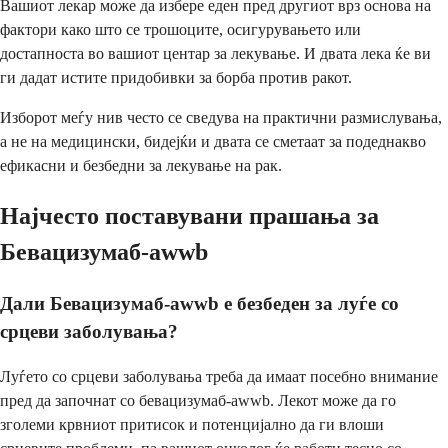
Вашиот лекар може да избере еден пред другиот врз основа на
фактори како што се трошоците, осигурувањето или
достапноста во вашиот центар за лекување. И двата лека ќе ви
ги дадат истите придобивки за борба против ракот.
Изборот меѓу нив често се сведува на практични размислувања,
а не на медицински, бидејќи и двата се сметаат за подеднакво
ефикасни и безбедни за лекување на рак.
Најчесто поставувани прашања за
Бевацизумаб-awwb
Дали Бевацизумаб-awwb е безбеден за луѓе со
срцеви заболувања?
Луѓето со срцеви заболувања треба да имаат посебно внимание
пред да започнат со бевацизумаб-awwb. Лекот може да го
зголеми крвниот притисок и потенцијално да ги влоши