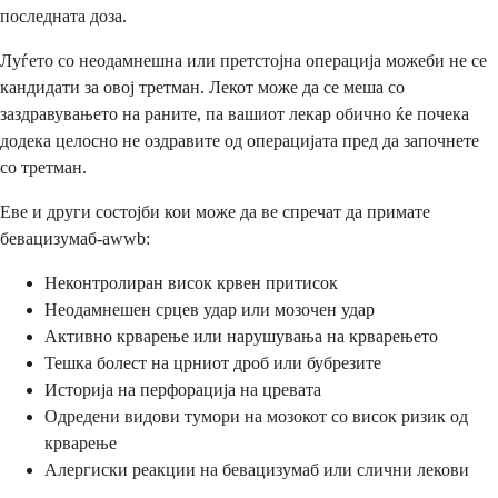
последната доза.
Луѓето со неодамнешна или претстојна операција можеби не се
кандидати за овој третман. Лекот може да се меша со
заздравувањето на раните, па вашиот лекар обично ќе почека
додека целосно не оздравите од операцијата пред да започнете
со третман.
Еве и други состојби кои може да ве спречат да примате
бевацизумаб-awwb:
Неконтролиран висок крвен притисок
Неодамнешен срцев удар или мозочен удар
Активно крварење или нарушувања на крварењето
Тешка болест на црниот дроб или бубрезите
Историја на перфорација на цревата
Одредени видови тумори на мозокот со висок ризик од
крварење
Алергиски реакции на бевацизумаб или слични лекови