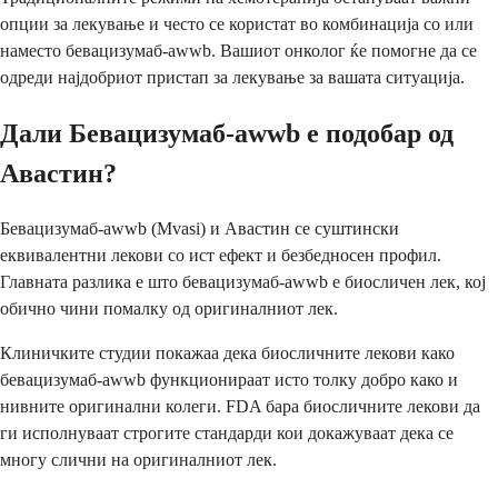
опции за лекување и често се користат во комбинација со или
наместо бевацизумаб-awwb. Вашиот онколог ќе помогне да се
одреди најдобриот пристап за лекување за вашата ситуација.
Дали Бевацизумаб-awwb е подобар од
Авастин?
Бевацизумаб-awwb (Mvasi) и Авастин се суштински
еквивалентни лекови со ист ефект и безбедносен профил.
Главната разлика е што бевацизумаб-awwb е биосличен лек, кој
обично чини помалку од оригиналниот лек.
Клиничките студии покажаа дека биосличните лекови како
бевацизумаб-awwb функционираат исто толку добро како и
нивните оригинални колеги. FDA бара биосличните лекови да
ги исполнуваат строгите стандарди кои докажуваат дека се
многу слични на оригиналниот лек.