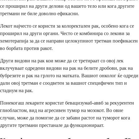
се проширил на други делови од вашето тело или кога другите
третмани не биле доволно ефикасни.
Лекот најчесто се користи за колоректален рак, особено кога се
проширил на други органи. Често се комбинира со лекови за
хемотерапија за да се направи целокупниот третман поефикасен
во борбата против ракот.
Други видови на рак кои може да се третираат со овој лек
вклучуваат одредени видови на рак на белите дробови, рак на
бубрезите и рак на грлото на матката. Вашиот онколог ќе одреди
дали овој третман е соодветен за вашиот специфичен тип и
стадиум на рак.
Понекогаш лекарите користат бевацизумаб-аввб за рекурентен
глиобластом, вид на агресивен тумор на мозокот. Во овие
случаи, може да помогне да се забави растот на туморот кога
другите третмани престанале да функционираат.