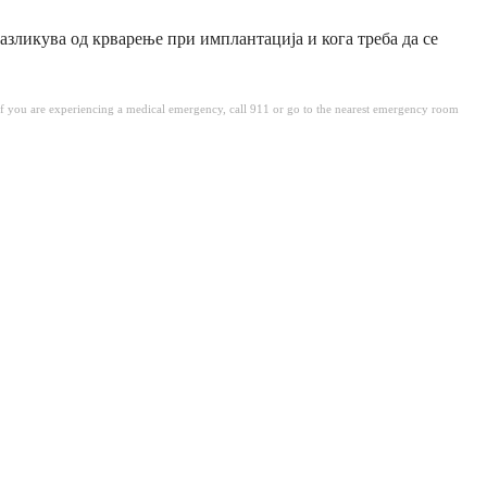
разликува од крварење при имплантација и кога треба да се
. If you are experiencing a medical emergency, call 911 or go to the nearest emergency room