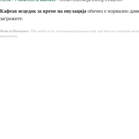
Кафеав исцедок за време на овулација
обично е нормално дамки
загрижите.
Medical Disclaimer:
This article is for informational purposes only and does not constitute med
immediately.