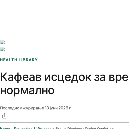
Benchmarks
Stories
FAQ
Sign up / Log in
HEALTH LIBRARY
Кафеав исцедок за врем
нормално
Последно ажурирање
13 јуни 2026 г.
Home
Prevention & Wellness
Brown Discharge During Ovulation