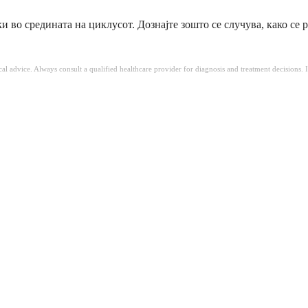
 во средината на циклусот. Дознајте зошто се случува, како се 
ical advice. Always consult a qualified healthcare provider for diagnosis and treatment decisions