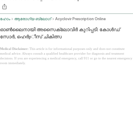
ഹോം
ആരോഗ്യ ബ്ലോഗ്
Acyclovir Prescription Online
ഓൺലൈനായി അസൈക്ലോവിർ കുറിപ്പടി: കോൾഡ്
സോർ, ഹെർ‌pീസ് ചികിത്സ
Medical Disclaimer:
This article is for informational purposes only and does not constitute
medical advice. Always consult a qualified healthcare provider for diagnosis and treatment
decisions. If you are experiencing a medical emergency, call 911 or go to the nearest emergency
room immediately.