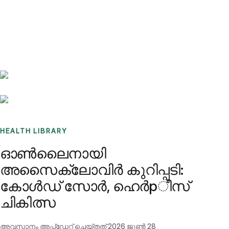
Benchmarks
Stories
FAQ
Sign up / Log in
HEALTH LIBRARY
ഓൺലൈനായി
അസൈക്ലോവിർ കുറിപ്പടി:
കോൾഡ് സോർ, ഹെർ‌pീസ്
ചികിത്സ
അവസാനം അപ്ഡേറ്റ് ചെയ്തത്
2026 ജൂൺ 28