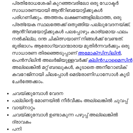
പ്രതിരോധശേഷി കുറഞ്ഞവരിലോ ഒരു ഡോക്ടർ
സാധാരണയായി ആൻ്റിബയോട്ടിക്കുകൾ
പരിഗണിക്കും. അത്തരം ലക്ഷണങ്ങളില്ലാത്ത, ഒരു
പ്രത്യേക സ്ഥലത്തേക്ക് ഒതുങ്ങിയ പല്ലുവേദനയ്ക്ക്,
ആൻ്റിബയോട്ടിക്കുകൾ പലപ്പോഴും കാര്യമായ ഫലം
നൽകില്ല, ദന്ത ചികിത്സയാണ് നിങ്ങൾക്ക് വേണ്ടത്.
ഭൂരിഭാഗം ആരോഗ്യവാന്മാരായ മുതിർന്നവർക്കും ഒരു
സാധാരണ തിരഞ്ഞെടുപ്പാണ്
അമോക്സിസിലിൻ
,
പെൻസിലിൻ അലർജിയുള്ളവർക്ക്
ക്ലിൻഡാമൈസിൻ
അല്ലെങ്കിൽ മറ്റ് ബദലുകൾ, കൂടാതെ അനീറോബിക്
കവറേജിനായി ചിലപ്പോൾ മെട്രോണിഡാസോൾ കൂടി
ചേർത്തേക്കാം.
ചവയ്ക്കുമ്പോൾ വേദന
പല്ലിന്റെ മോണയിൽ നീർവീക്കം അല്ലെങ്കിൽ ചുവപ്പ്
വായ്നാറ്റം
ചവയ്ക്കുമ്പോൾ ഉണ്ടാകുന്ന പഴുപ്പ് അല്ലെങ്കിൽ
ദ്രാവകം
പനി