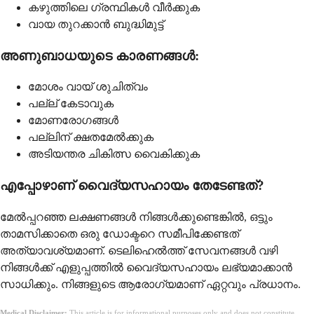
കഴുത്തിലെ ഗ്രന്ഥികൾ വീർക്കുക
വായ തുറക്കാൻ ബുദ്ധിമുട്ട്
അണുബാധയുടെ കാരണങ്ങൾ:
മോശം വായ് ശുചിത്വം
പല്ല് കേടാവുക
മോണരോഗങ്ങൾ
പല്ലിന് ക്ഷതമേൽക്കുക
അടിയന്തര ചികിത്സ വൈകിക്കുക
എപ്പോഴാണ് വൈദ്യസഹായം തേടേണ്ടത്?
മേൽപ്പറഞ്ഞ ലക്ഷണങ്ങൾ നിങ്ങൾക്കുണ്ടെങ്കിൽ, ഒട്ടും
താമസിക്കാതെ ഒരു ഡോക്ടറെ സമീപിക്കേണ്ടത്
അത്യാവശ്യമാണ്. ടെലിഹെൽത്ത് സേവനങ്ങൾ വഴി
നിങ്ങൾക്ക് എളുപ്പത്തിൽ വൈദ്യസഹായം ലഭ്യമാക്കാൻ
സാധിക്കും. നിങ്ങളുടെ ആരോഗ്യമാണ് ഏറ്റവും പ്രധാനം.
Medical Disclaimer:
This article is for informational purposes only and does not constitute