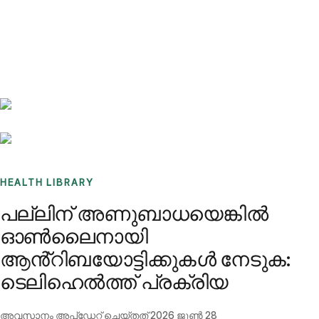
Benchmarks
Stories
FAQ
Sign up / Log in
HEALTH LIBRARY
പല്ലിന് അണുബാധയെങ്കിൽ
ഓൺ‌ലൈനായി
ആൻ്റിബയോട്ടിക്കുകൾ നേടുക:
ടെലിഹെൽത്ത് പ്രക്രിയ
അവസാനം അപ്ഡേറ്റ് ചെയ്തത്
2026 ജൂൺ 28