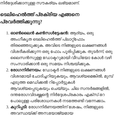
നിർദ്ദേശിക്കാനുള്ള സൗകര്യം ലഭ്യമാണ്.
ടെലിഹെൽത്ത് പ്രക്രിയ എങ്ങനെ
പ്രവർത്തിക്കുന്നു?
ഓൺലൈൻ കൺസൾട്ടേഷൻ:
ആദ്യം, ഒരു
അംഗീകൃത ടെലിഹെൽത്ത് പ്ലാറ്റ്‌ഫോം
തിരഞ്ഞെടുക്കുക. അവിടെ നിങ്ങളുടെ ലക്ഷണങ്ങൾ
വിശദീകരിക്കുന്ന ഒരു ഫോം പൂരിപ്പിക്കുക. തുടർന്ന്, ഒരു
ലൈസൻസുള്ള ഡോക്ടറുമായി വീഡിയോ കോൾ വഴി
സംസാരിക്കാൻ ഒരു സമയം നിശ്ചയിക്കുക.
രോഗനിർണയം:
ഡോക്ടർ നിങ്ങളുടെ ലക്ഷണങ്ങൾ
വിശദമായി ചോദിച്ചറിയുകയും, ആവശ്യമെങ്കിൽ, മുമ്പ്
എടുത്ത മെഡിക്കൽ റിപ്പോർട്ടുകൾ
ആവശ്യപ്പെടുകയും ചെയ്യും. ചില സന്ദർഭങ്ങളിൽ,
ദന്തരോഗവിദഗ്ദ്ധന്റെ നിർദ്ദേശപ്രകാരം എക്സ്-റേ
പോലുള്ള പരിശോധനകൾ നടത്തേണ്ടി വന്നേക്കാം.
കുറിപ്പടി:
രോഗനിർണയത്തിന് ശേഷം, നിങ്ങളുടെ
അവസ്ഥയ്ക്ക് അനുയോജ്യമായ