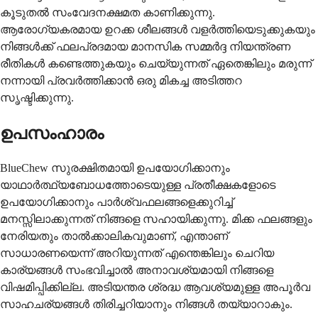
കൂടുതൽ സംവേദനക്ഷമത കാണിക്കുന്നു.
ആരോഗ്യകരമായ ഉറക്ക ശീലങ്ങൾ വളർത്തിയെടുക്കുകയും
നിങ്ങൾക്ക് ഫലപ്രദമായ മാനസിക സമ്മർദ്ദ നിയന്ത്രണ
രീതികൾ കണ്ടെത്തുകയും ചെയ്യുന്നത് ഏതെങ്കിലും മരുന്ന്
നന്നായി പ്രവർത്തിക്കാൻ ഒരു മികച്ച അടിത്തറ
സൃഷ്ടിക്കുന്നു.
ഉപസംഹാരം
BlueChew സുരക്ഷിതമായി ഉപയോഗിക്കാനും
യാഥാർത്ഥ്യബോധത്തോടെയുള്ള പ്രതീക്ഷകളോടെ
ഉപയോഗിക്കാനും പാർശ്വഫലങ്ങളെക്കുറിച്ച്
മനസ്സിലാക്കുന്നത് നിങ്ങളെ സഹായിക്കുന്നു. മിക്ക ഫലങ്ങളും
നേരിയതും താൽക്കാലികവുമാണ്, എന്താണ്
സാധാരണയെന്ന് അറിയുന്നത് എന്തെങ്കിലും ചെറിയ
കാര്യങ്ങൾ സംഭവിച്ചാൽ അനാവശ്യമായി നിങ്ങളെ
വിഷമിപ്പിക്കില്ല. അടിയന്തര ശ്രദ്ധ ആവശ്യമുള്ള അപൂർവ
സാഹചര്യങ്ങൾ തിരിച്ചറിയാനും നിങ്ങൾ തയ്യാറാകും.