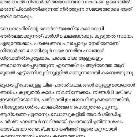
അതിനാൽ നിങ്ങൾക്ക് തലവേദനയോ merah-ഓ ഉണ്ടെങ്കിൽ,
മരുന്ന് പ്രവർത്തിക്കുന്നത് നിർത്തുന്ന സമയത്തോടെ അത്
ഇല്ലാതാകും.
ടാഡലാഫിലിന്റെ ദൈർഘ്യമേറിയ കാലാവധി
അർത്ഥമാക്കുന്നത് പാർശ്വഫലങ്ങൾക്കും കൂടുതൽ സമയം
എടുത്തേക്കാം, പക്ഷെ അവ പലപ്പോഴും നേരിയതാണ്.
നിങ്ങൾക്ക് 24 മണിക്കൂർ വരെ നേരിയ ഫലങ്ങൾ
ശ്രദ്ധയിൽപ്പെട്ടേക്കാം, പക്ഷെ മിക്ക ആളുകളും
അലോസരപ്പെടുത്തുന്ന എന്തെങ്കിലും ആദ്യത്തെ ആറ്
മുതൽ എട്ട് മണിക്കൂറിനുള്ളിൽ മങ്ങുന്നതായി കണ്ടെത്തുന്നു.
മൂക്കടപ്പ് പോലുള്ള ചില പാർശ്വഫലങ്ങൾ മറ്റുള്ളവയേക്കാൾ
അല്പം കൂടുതൽ കാലം നിലനിന്നേക്കാം. നിങ്ങൾ BlueChew
ഇടയ്ക്കിടെയല്ല, പതിവായി ഉപയോഗിക്കുകയാണെങ്കിൽ,
നിങ്ങളുടെ ശരീരം കാലക്രമേണ പൊരുത്തപ്പെടുന്നു.
ആദ്യത്തെ ഏതാനും ഡോസുകളിൽ അവർ ശ്രദ്ധിച്ച
പാർശ്വഫലങ്ങൾ സ്ഥിരമായി ഉപയോഗിച്ചതിന് ശേഷം
ഒരാഴ്ചയോ രണ്ടാഴ്ചയോ കഴിഞ്ഞ് വളരെ കുറവായി
കാണുന്നതായി പലരും കണ്ടെത്തുന്നു.