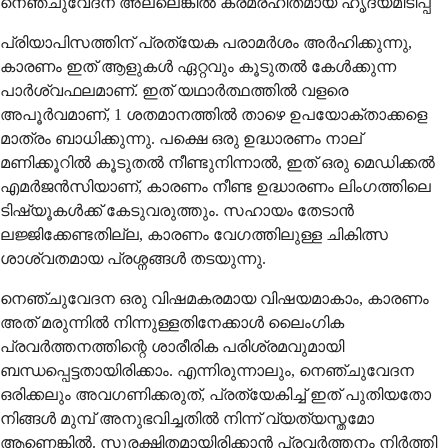
നെഞ്ചുവേദന അല്ലെങ്കിൽ ക്രമരഹിതമായ ഹൃദയമിടിപ്പ്
പ്രിയാപിസത്തിന് പ്രത്യേക പരാമർശം അർഹിക്കുന്നു,
കാരണം ഇത് ആളുകൾ ഏറ്റവും കൂടുതൽ കേൾക്കുന്ന
പാർശ്വഫലമാണ്. ഇത് യഥാർത്ഥത്തിൽ വളരെ
അപൂർവമാണ്, 1 ശതമാനത്തിൽ താഴെ ഉപയോക്താക്കളെ
മാത്രം ബാധിക്കുന്നു. പക്ഷെ ഒരു ഉദ്ധാരണം നാല്
മണിക്കൂറിൽ കൂടുതൽ നീണ്ടുനിന്നാൽ, ഇത് ഒരു മെഡിക്കൽ
എമർജൻസിയാണ്, കാരണം നീണ്ട ഉദ്ധാരണം ലിംഗത്തിലെ
ടിഷ്യൂകൾക്ക് കേടുവരുത്തും. സഹായം തേടാൻ
ലജ്ജിക്കേണ്ടതില്ല, കാരണം വേഗത്തിലുള്ള ചികിത്സ
ശാശ്വതമായ പ്രശ്നങ്ങൾ തടയുന്നു.
നെഞ്ചുവേദന ഒരു വിഷമകരമായ വിഷയമാകാം, കാരണം
അത് മരുന്നിൽ നിന്നുള്ളതിനേക്കാൾ ലൈംഗിക
പ്രവർത്തനത്തിന്റെ ശാരീരിക പരിശ്രമവുമായി
ബന്ധപ്പെട്ടതായിരിക്കാം. എന്നിരുന്നാലും, നെഞ്ചുവേദന
ഒരിക്കലും അവഗണിക്കരുത്, പ്രത്യേകിച്ച് ഇത് പുതിയതോ
നിങ്ങൾ മുമ്പ് അനുഭവിച്ചതിൽ നിന്ന് വ്യത്യസ്തമോ
ആണെങ്കിൽ. സുരക്ഷിതമായിരിക്കാൻ പ്രവർത്തനം നിർത്തി