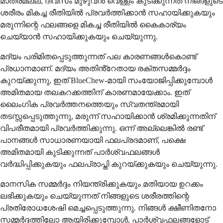
മാത്രമല്ല, ദിവസം മുഴുവൻ വെള്ളം കുടിക്കുന്നത് നിങ്ങളുടെ
ശരീരം മികച്ച രീതിയിൽ പ്രവർത്തിക്കാൻ സഹായിക്കുകയും
മരുന്നിന്റെ ഫലങ്ങളെ മികച്ച രീതിയിൽ കൈകാര്യം
ചെയ്യാൻ സഹായിക്കുകയും ചെയ്യുന്നു.
മദ്യം പരിമിതപ്പെടുത്തുന്നത് പല കാരണങ്ങൾകൊണ്ട്
പ്രധാനമാണ്. മദ്യം അതിൻ്റേതായ രക്തസമ്മർദ്ദം
കുറയ്ക്കുന്നു, ഇത് BlueChew-മായി സംയോജിപ്പിക്കുമ്പോൾ
അമിതമായ തലകറക്കത്തിന് കാരണമായേക്കാം. ഇത്
ലൈംഗിക പ്രവർത്തനത്തെയും സ്വതന്ത്രമായി
തടസ്സപ്പെടുത്തുന്നു, മരുന്ന് സഹായിക്കാൻ ശ്രമിക്കുന്നതിന്
വിപരീതമായി പ്രവർത്തിക്കുന്നു. ഒന്ന് അല്ലെങ്കിൽ രണ്ട്
പാനങ്ങൾ സാധാരണയായി ഫലപ്രദമാണ്, പക്ഷെ
അമിതമായി കുടിക്കുന്നത് പാർശ്വഫലങ്ങൾ
വർദ്ധിപ്പിക്കുകയും ഫലപ്രാപ്തി കുറയ്ക്കുകയും ചെയ്യുന്നു.
മാനസിക സമ്മർദ്ദം നിയന്ത്രിക്കുകയും മതിയായ ഉറക്കം
ലഭിക്കുകയും ചെയ്യുന്നത് നിങ്ങളുടെ ശരീരത്തിന്റെ
പ്രതിരോധശേഷി മെച്ചപ്പെടുത്തുന്നു. നിങ്ങൾ ക്ഷീണിതനോ
സമ്മർദ്ദത്തിലോ ആയിരിക്കുമ്പോൾ, പാർശ്വഫലങ്ങളോട്