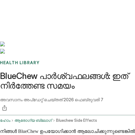
Benchmarks
Stories
FAQ
Sign up / Log in
HEALTH LIBRARY
BlueChew പാർശ്വഫലങ്ങൾ: ഇത്
നിർത്തേണ്ട സമയം
അവസാനം അപ്ഡേറ്റ് ചെയ്തത്
2026 ഫെബ്രുവരി 7
ഹോം
ആരോഗ്യ ബ്ലോഗ്
Bluechew Side Effects
നിങ്ങൾ BlueChew ഉപയോഗിക്കാൻ ആലോചിക്കുന്നുണ്ടെങ്കിൽ