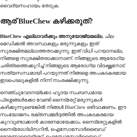
വൈദ്യസഹായം തേടുക.
ആര് BlueChew കഴിക്കരുത്?
BlueChew എല്ലാവർക്കും അനുയോജ്യമല്ല
, ചില
മെഡിക്കൽ അവസ്ഥകളും മരുന്നുകളും ഇത്
സുരക്ഷിതമല്ലാത്തതാക്കുന്നു. ഇത് വിധി പറയാനല്ല,
നിങ്ങളെ സുരക്ഷിതരാക്കാനാണ്. നിങ്ങളുടെ ആരോഗ്യ
ചരിത്രത്തെക്കുറിച്ച് നിങ്ങളുടെ ആരോഗ്യ വിദഗ്ദ്ധനോട്
സത്യസന്ധമായി പറയുന്നത് നിങ്ങളെ അപകടകരമായ
ഇടപെടലുകളിൽ നിന്ന് സംരക്ഷിക്കുന്നു.
നെഞ്ചുവേദനയ്ക്കോ ഹൃദയ സംബന്ധമായ
പ്രശ്നങ്ങൾക്കോ വേണ്ടി നൈട്രേറ്റ് മരുന്നുകൾ
കഴിക്കുന്നുണ്ടെങ്കിൽ നിങ്ങൾ BlueChew ഒഴിവാക്കണം. ഈ
സംയോജനം രക്തസമ്മർദ്ദത്തിൽ അപകടകരമായ
കുറവുണ്ടാക്കാൻ കാരണമായേക്കാം. നൈട്രേറ്റുകളിൽ
നൈട്രോഗ്ലിസറിൻ, ഐസോസോർബൈഡ്
മോണോനൈട്രേറ്റ്, ഐസോസോർബൈഡ്