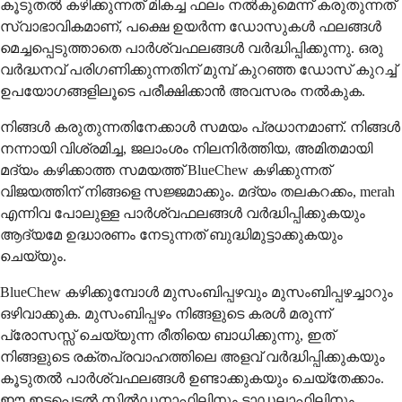
കൂടുതൽ കഴിക്കുന്നത് മികച്ച ഫലം നൽകുമെന്ന് കരുതുന്നത്
സ്വാഭാവികമാണ്, പക്ഷെ ഉയർന്ന ഡോസുകൾ ഫലങ്ങൾ
മെച്ചപ്പെടുത്താതെ പാർശ്വഫലങ്ങൾ വർദ്ധിപ്പിക്കുന്നു. ഒരു
വർദ്ധനവ് പരിഗണിക്കുന്നതിന് മുമ്പ് കുറഞ്ഞ ഡോസ് കുറച്ച്
ഉപയോഗങ്ങളിലൂടെ പരീക്ഷിക്കാൻ അവസരം നൽകുക.
നിങ്ങൾ കരുതുന്നതിനേക്കാൾ സമയം പ്രധാനമാണ്. നിങ്ങൾ
നന്നായി വിശ്രമിച്ച, ജലാംശം നിലനിർത്തിയ, അമിതമായി
മദ്യം കഴിക്കാത്ത സമയത്ത് BlueChew കഴിക്കുന്നത്
വിജയത്തിന് നിങ്ങളെ സജ്ജമാക്കും. മദ്യം തലകറക്കം, merah
എന്നിവ പോലുള്ള പാർശ്വഫലങ്ങൾ വർദ്ധിപ്പിക്കുകയും
ആദ്യമേ ഉദ്ധാരണം നേടുന്നത് ബുദ്ധിമുട്ടാക്കുകയും
ചെയ്യും.
BlueChew കഴിക്കുമ്പോൾ മുസംബിപ്പഴവും മുസംബിപ്പഴച്ചാറും
ഒഴിവാക്കുക. മുസംബിപ്പഴം നിങ്ങളുടെ കരൾ മരുന്ന്
പ്രോസസ്സ് ചെയ്യുന്ന രീതിയെ ബാധിക്കുന്നു, ഇത്
നിങ്ങളുടെ രക്തപ്രവാഹത്തിലെ അളവ് വർദ്ധിപ്പിക്കുകയും
കൂടുതൽ പാർശ്വഫലങ്ങൾ ഉണ്ടാക്കുകയും ചെയ്തേക്കാം.
ഈ ഇടപെടൽ സിൽഡനാഫിലിനും ടാഡലാഫിലിനും