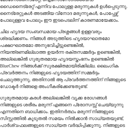
ഡൈനൈട്രേറ്റ് എന്നിവ പോലുള്ള മരുന്നുകൾ ഉൾപ്പെടുന്നു.
നൈട്രേറ്റുകൾ അടങ്ങിയ വിനോദ മരുന്നുകൾ, പോപ്പേഴ്സ്
പോലുള്ളവ പോലും ഈ ഇടപെടലിന് കാരണമായേക്കാം.
ചില ഹൃദയ സംബന്ധമായ പ്രശ്നങ്ങൾ ഉള്ളവരും
ശ്രദ്ധിക്കണം. നിങ്ങൾ അടുത്തിടെ ഹൃദയാഘാതമോ
പക്ഷാഘാതമോ അനുഭവിച്ചിട്ടുണ്ടെങ്കിൽ,
നിയന്ത്രണമില്ലാത്ത ഉയർന്ന രക്തസമ്മർദ്ദം ഉണ്ടെങ്കിൽ,
അല്ലെങ്കിൽ ഗുരുതരമായ ഹൃദയസ്തംഭനം ഉണ്ടെങ്കിൽ
BlueChew നിങ്ങൾക്ക് സുരക്ഷിതമായിരിക്കില്ല. ലൈംഗിക
പ്രവർത്തനം നിങ്ങളുടെ ഹൃദയത്തിന് സമ്മർദ്ദം
ചെലുത്തുന്നു, അതിനാൽ ആ പ്രവർത്തനത്തിന് നിങ്ങളുടെ
ഡോക്ടർ നിങ്ങളെ അംഗീകരിക്കേണ്ടതുണ്ട്.
ഗുരുതരമായ കരൾ അല്ലെങ്കിൽ വൃക്ക രോഗങ്ങൾ
നിങ്ങളുടെ ശരീരം മരുന്ന് എങ്ങനെ പ്രോസസ്സ് ചെയ്യുന്നു
എന്നതിനെ ബാധിക്കാം. ഇതിനർത്ഥം മരുന്ന് നിങ്ങളുടെ
സിസ്റ്റത്തിൽ കൂടുതൽ സമയം നിൽക്കാൻ സാധ്യതയുണ്ട്,
പാർശ്വഫലങ്ങളുടെ സാധ്യത വർദ്ധിപ്പിക്കുന്നു. നിങ്ങളുടെ