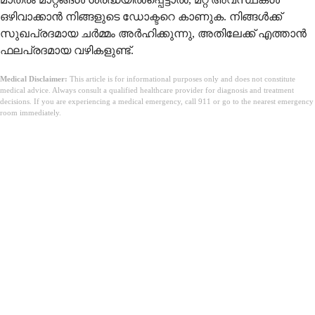
ഒഴിവാക്കാൻ നിങ്ങളുടെ ഡോക്ടറെ കാണുക. നിങ്ങൾക്ക്
സുഖപ്രദമായ ചർമ്മം അർഹിക്കുന്നു, അതിലേക്ക് എത്താൻ
ഫലപ്രദമായ വഴികളുണ്ട്.
Medical Disclaimer:
This article is for informational purposes only and does not constitute
medical advice. Always consult a qualified healthcare provider for diagnosis and treatment
decisions. If you are experiencing a medical emergency, call 911 or go to the nearest emergency
room immediately.