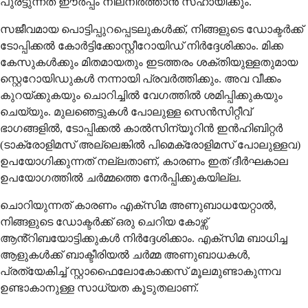
പുരട്ടുന്നത് ഈർപ്പം നിലനിർത്താൻ സഹായിക്കും.
സജീവമായ പൊട്ടിപ്പുറപ്പെടലുകൾക്ക്, നിങ്ങളുടെ ഡോക്ടർക്ക്
ടോപ്പിക്കൽ കോർട്ടിക്കോസ്റ്റീറോയിഡ് നിർദ്ദേശിക്കാം. മിക്ക
കേസുകൾക്കും മിതമായതും ഇടത്തരം ശക്തിയുള്ളതുമായ
സ്റ്റെറോയിഡുകൾ നന്നായി പ്രവർത്തിക്കും. അവ വീക്കം
കുറയ്ക്കുകയും ചൊറിച്ചിൽ വേഗത്തിൽ ശമിപ്പിക്കുകയും
ചെയ്യും. മുലഞെട്ടുകൾ പോലുള്ള സെൻസിറ്റീവ്
ഭാഗങ്ങളിൽ, ടോപ്പിക്കൽ കാൽസിന്യൂറിൻ ഇൻഹിബിറ്റർ
(ടാക്രോളിമസ് അല്ലെങ്കിൽ പിമെക്രോളിമസ് പോലുള്ളവ)
ഉപയോഗിക്കുന്നത് നല്ലതാണ്, കാരണം ഇത് ദീർഘകാല
ഉപയോഗത്തിൽ ചർമ്മത്തെ നേർപ്പിക്കുകയില്ല.
ചൊറിയുന്നത് കാരണം എക്സിമ അണുബാധയേറ്റാൽ,
നിങ്ങളുടെ ഡോക്ടർക്ക് ഒരു ചെറിയ കോഴ്സ്
ആൻ്റിബയോട്ടിക്കുകൾ നിർദ്ദേശിക്കാം. എക്സിമ ബാധിച്ച
ആളുകൾക്ക് ബാക്ടീരിയൽ ചർമ്മ അണുബാധകൾ,
പ്രത്യേകിച്ച് സ്റ്റാഫൈലോകോക്കസ് മൂലമുണ്ടാകുന്നവ
ഉണ്ടാകാനുള്ള സാധ്യത കൂടുതലാണ്.