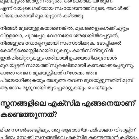
മുലയൂട്ടൽ മാർഗ്ഗനിർദ്ദേശം, വൈകാരിക പിന്തുണ
എന്നിവയുടെ ശരിയായ സംയോജനത്തിലൂടെ, അവൾക്ക്
വിജയകരമായി മുലയൂട്ടാൻ കഴിഞ്ഞു.
നിങ്ങൾ മുലയൂട്ടുകയാണെങ്കിൽ, മുലഞെട്ടുകൾക്ക് ചുറ്റും
വിള്ളലോ, ചുവപ്പോ, വേദനയോ ശ്രദ്ധയിൽപ്പെട്ടാൽ,
നിങ്ങളുടെ ഡോക്ടറുമായി സംസാരിക്കുക. ടോപ്പിക്കൽ
കോർട്ടിക്കോസ്റ്റീറോയിഡുകളും കാൽസിന്യൂറിൻ
ഇൻഹിബിറ്ററുകളും ശരിയായി ഉപയോഗിക്കുമ്പോൾ
മുലയൂട്ടൽ സമയത്ത് സുരക്ഷിതമായി കണക്കാക്കപ്പെടുന്നു.
ഓരോ തവണ മുലയൂട്ടിയതിന് ശേഷം അവ
പ്രയോഗിക്കുകയും അടുത്ത തവണ മുലയൂട്ടുന്നതിന് മുമ്പ്
ആ ഭാഗം മൃദുവായി തുടച്ചുമാറ്റുകയും ചെയ്യുക.
സ്തനങ്ങളിലെ എക്സിമ എങ്ങനെയാണ്
കണ്ടെത്തുന്നത്?
മിക്ക സന്ദർഭങ്ങളിലും, ഒരു ആരോഗ്യ പരിപാലന വിദഗ്ദ്ധിന്
ചർമ്മം നോക്കി സ്തനങ്ങളിലെ എക്സിമ കണ്ടെത്താൻ കഴിയും.