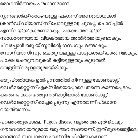
രോഗനിർണയം പ്രധാനമാണ്.
സ്തനങ്ങൾക്ക് താഴെയുള്ള ഫംഗസ് അണുബാധകൾ
(കാൻഡിഡിയാസിസ് പോലുള്ളവ) ചുവപ്പ്, ചൊറിച്ചിൽ
എന്നിവയ്ക്ക് കാരണമാകും, പക്ഷേ അവയ്ക്ക്
സാധാരണയായി വ്യക്തമായ അതിർത്തിയുണ്ടാകും,
ചിലപ്പോൾ ഒരു യീസ്മലിന്റെ ഗന്ധവും ഉണ്ടാകും.
സോറിയാസിസും ചെതുമ്പലുള്ള പാടുകൾക്ക് കാരണമാകും,
പക്ഷേ ചെതുമ്പലുകൾ കട്ടിയുള്ളതും കൂടുതൽ
വെള്ളിനിറമുള്ളതുമായിരിക്കും.
ഒരു പ്രത്യേക ഉൽപ്പന്നത്തിൽ നിന്നുള്ള കോൺടാക്റ്റ്
ഡെർമറ്റൈറ്റിസ് എക്സിമയെപ്പോലെ തന്നെ കാണപ്പെടാം.
കാരണം കണ്ടെത്തുന്നത് മാറ്റിയാൽ കോൺടാക്റ്റ്
ഡെർമറ്റൈറ്റിസ് മെച്ചപ്പെടുന്നു എന്നതാണ് പ്രധാന
വ്യത്യാസം.
പറഞ്ഞതുപോലെ, Paget's disease വളരെ അപൂർവ്വവും
ഗൗരവമേറിയതുമായ ഒരു അവസ്ഥയാണ്, ഇത് മുലഞെട്ടിലെ
മാറ്റങ്ങൾ സാധാരണ എക്സിമ ചികിത്സകളോട്