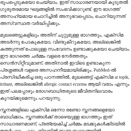
രൂപപ്പെടുകയോ ചെയ്യാം. ഇത് സാധാരണയായി കൂടുതൽ
ഗുരുതരമായ ഘട്ടങ്ങളിൽ സംഭവിക്കാറുണ്ട്. ഈ ഭാഗത്ത്
അസഹ്യമായ ചൊറിച്ചിൽ അനുഭവപ്പെടാം, ചൊറിയുന്നത്
അസ്വസ്ഥത വർദ്ധിപ്പിക്കും.
മുലഞെട്ടുകളിലും അതിന് ചുറ്റുമുള്ള ഭാഗത്തും, എക്സിമ
അടർന്നു പോകുകയോ, വിണ്ടുകീറുകയോ, അല്ലെങ്കിൽ
കത്തുന്നത് പോലുള്ള സംവേദനം ഉണ്ടാക്കുകയോ ചെയ്യാം.
ഈ ഭാഗത്തെ ചർമ്മം വളരെ നേർത്തതും
സെൻസിറ്റീവുമാണ്, അതിനാൽ ഇവിടെ ഉണ്ടാകുന്ന
പ്രശ്നങ്ങൾ വളരെ അസഹനീയമായിരിക്കും. PubMed-ൽ
പ്രസിദ്ധീകരിച്ച ഒരു പഠനത്തിൽ, മുലഞെട്ട് എക്സിമ at topik,
irritant, അല്ലെങ്കിൽ allergic contact eczema ആയി വരാം എന്നും
ഇത് പലപ്പോഴും രോഗബാധിതരുടെ ജീവിതനിലവാരം
കുറയ്ക്കുമെന്നും പറയുന്നു.
സ്തനങ്ങളിലെ എക്സിമ ഒന്നോ രണ്ടോ സ്തനങ്ങളെയോ
ബാധിക്കാം. സ്തനങ്ങൾക്ക് താഴെയുള്ള ഭാഗത്തും ഇത്
സാധാരണമാണ്, പ്രത്യേകിച്ച് ചർമ്മം മടക്കുകൾക്കിടയിൽ
ഈർപ്പവും ചൂടും നിലനിൽക്കുന്ന സ്ഥലങ്ങളിൽ.