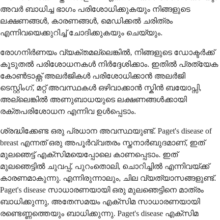
അവർ ബാധിച്ച ഭാഗം പരിശോധിക്കുകയും നിങ്ങളുടെ
ലക്ഷണങ്ങൾ, കാരണങ്ങൾ, മെഡിക്കൽ ചരിത്രം
എന്നിവയെക്കുറിച്ച് ചോദിക്കുകയും ചെയ്യും.
രോഗനിർണയം വ്യക്തമല്ലെങ്കിൽ, നിങ്ങളുടെ ഡോക്ടർക്ക്
കൂടുതൽ പരിശോധനകൾ നിർദ്ദേശിക്കാം. ഇതിൽ പ്രത്യേക
കോൺടാക്റ്റ് അലർജികൾ പരിശോധിക്കാൻ അലർജി
ടെസ്റ്റിംഗ്, മറ്റ് അവസ്ഥകൾ ഒഴിവാക്കാൻ സ്കിൻ ബയോപ്സി,
അല്ലെങ്കിൽ അണുബാധയുടെ ലക്ഷണങ്ങൾക്കായി
രക്തപരിശോധന എന്നിവ ഉൾപ്പെടാം.
ശ്രദ്ധിക്കേണ്ട ഒരു പ്രധാന അവസ്ഥയുണ്ട്. Paget's disease of
breast എന്നത് ഒരു അപൂർവ്വതരം സ്തനാർബുദമാണ്, ഇത്
മുലഞെട്ട് എക്സിമയെപ്പോലെ കാണപ്പെടാം. ഇത്
മുലഞെട്ടിൽ ചുവപ്പ്, പുറംതൊലി, ചൊറിച്ചിൽ എന്നിവയ്ക്ക്
കാരണമാകുന്നു. എന്നിരുന്നാലും, ചില വ്യത്യാസങ്ങളുണ്ട്.
Paget's disease സാധാരണയായി ഒരു മുലഞെട്ടിനെ മാത്രം
ബാധിക്കുന്നു, അതേസമയം എക്സിമ സാധാരണയായി
രണ്ടെണ്ണത്തെയും ബാധിക്കുന്നു. Paget's disease എക്സിമ