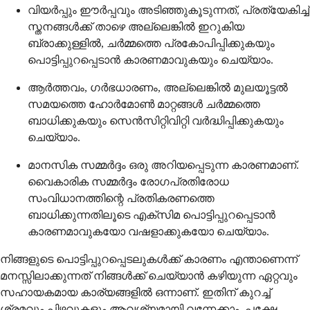
വിയർപ്പും ഈർപ്പവും അടിഞ്ഞുകൂടുന്നത്, പ്രത്യേകിച്ച്
സ്തനങ്ങൾക്ക് താഴെ അല്ലെങ്കിൽ ഇറുകിയ
ബ്രാക്കുള്ളിൽ, ചർമ്മത്തെ പ്രകോപിപ്പിക്കുകയും
പൊട്ടിപ്പുറപ്പെടാൻ കാരണമാവുകയും ചെയ്യാം.
ആർത്തവം, ഗർഭധാരണം, അല്ലെങ്കിൽ മുലയൂട്ടൽ
സമയത്തെ ഹോർമോൺ മാറ്റങ്ങൾ ചർമ്മത്തെ
ബാധിക്കുകയും സെൻസിറ്റിവിറ്റി വർദ്ധിപ്പിക്കുകയും
ചെയ്യാം.
മാനസിക സമ്മർദ്ദം ഒരു അറിയപ്പെടുന്ന കാരണമാണ്.
വൈകാരിക സമ്മർദ്ദം രോഗപ്രതിരോധ
സംവിധാനത്തിന്റെ പ്രതികരണത്തെ
ബാധിക്കുന്നതിലൂടെ എക്സിമ പൊട്ടിപ്പുറപ്പെടാൻ
കാരണമാവുകയോ വഷളാക്കുകയോ ചെയ്യാം.
നിങ്ങളുടെ പൊട്ടിപ്പുറപ്പെടലുകൾക്ക് കാരണം എന്താണെന്ന്
മനസ്സിലാക്കുന്നത് നിങ്ങൾക്ക് ചെയ്യാൻ കഴിയുന്ന ഏറ്റവും
സഹായകമായ കാര്യങ്ങളിൽ ഒന്നാണ്. ഇതിന് കുറച്ച്
ശ്രമവും പിഴവുകളും ആവശ്യമായി വന്നേക്കാം, പക്ഷേ