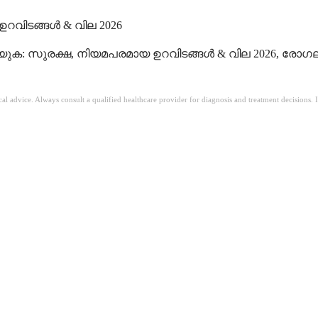
വിടങ്ങൾ & വില 2026
ുക: സുരക്ഷ, നിയമപരമായ ഉറവിടങ്ങൾ & വില 2026, രോഗ
ical advice. Always consult a qualified healthcare provider for diagnosis and treatment decisions