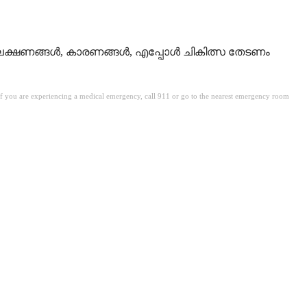
ലക്ഷണങ്ങൾ, കാരണങ്ങൾ, എപ്പോൾ ചികിത്സ തേടണം
. If you are experiencing a medical emergency, call 911 or go to the nearest emergency room