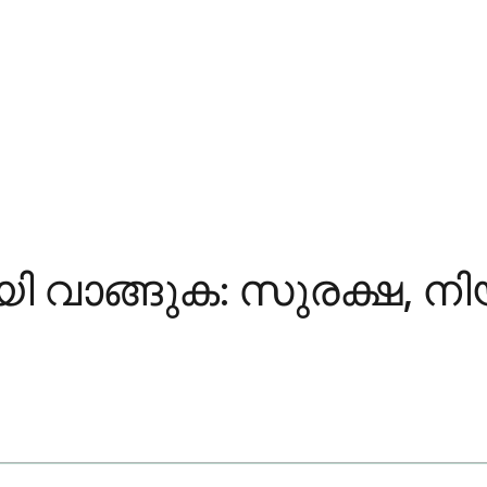
ങ്ങുക: സുരക്ഷ, നി