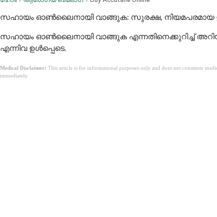
സഹായം ഓൺലൈനായി വാങ്ങുക: സുരക്ഷ, നിയമപരമായ ഉറ
സഹായം ഓൺലൈനായി വാങ്ങുക എന്നതിനെക്കുറിച്ച് അറിയ
എന്നിവ ഉൾപ്പെടെ.
Medical Disclaimer:
This article is for informational purposes only and does not constitute med
immediately.