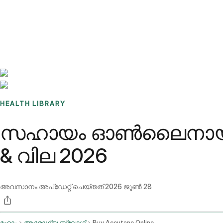
Benchmarks
Stories
FAQ
Sign up / Log in
HEALTH LIBRARY
സഹായം ഓൺലൈനായി വാ
& വില 2026
അവസാനം അപ്ഡേറ്റ് ചെയ്തത്
2026 ജൂൺ 28
ഹോം
ആരോഗ്യ ബ്ലോഗ്
Buy Accutane Online