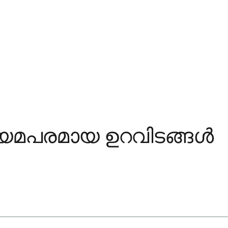
യമപരമായ ഉറവിടങ്ങൾ