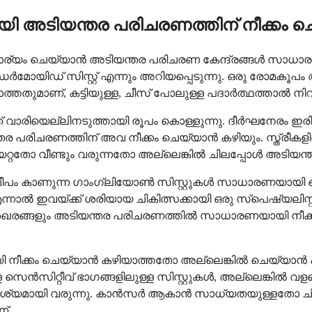
ി അടിയന്തര പരിചരണത്തിന് നീക്കം ച
കൈകാര്യം ചെയ്യാൻ അടിയന്തര പരിചരണ കേന്ദ്രങ്ങൾ സാധാ
ോയിഡ് സിസ്റ്റ് എന്നും അറിയപ്പെടുന്നു. ഒരു രോമകൂപ
തുമാണ്, കട്ടിയുള്ള, ചീസ് പോലുള്ള പദാർത്ഥത്താൽ നിറഞ്
ാരിയെല്ലിനടുത്തായി രൂപം കൊള്ളുന്നു. ദീർഘനേരം ഇരി
തര പരിചരണത്തിന് അവ നീക്കം ചെയ്യാൻ കഴിയും. സ്ത്രീകളി
തോ വീണ്ടും വരുന്നതോ അല്ലെങ്കിൽ ചിലപ്പോൾ അടിയന്ത
ം കാണുന്ന ഗാംഗ്ലിയോൺ സിസ്റ്റുകൾ സാധാരണയായി ജെല്ല
്നാൽ ഇവയ്ക്ക് ശരിയായ ചികിത്സക്കായി ഒരു സ്പെഷ്യലിസ
 ശേഖരങ്ങളും അടിയന്തര പരിചരണത്തിൽ സാധാരണയായി നീക്ക
 നീക്കം ചെയ്യാൻ കഴിയാത്തതോ അല്ലെങ്കിൽ ചെയ്യാൻ പാട
ള്ള സെൻസിറ്റീവ് ഭാഗങ്ങളിലുള്ള സിസ്റ്റുകൾ, അല്ലെങ്ക
വശ്യമായി വരുന്നു. കാൻസർ ആകാൻ സാധ്യതയുള്ളതോ ചികി
്.