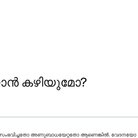
്യാൻ കഴിയുമോ?
ോ വീക്കം സംഭവിച്ചതോ അണുബാധയേറ്റതോ ആണെങ്കിൽ. വേദനയോ