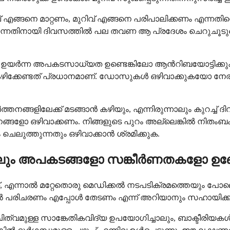
് എങ്ങനെ മാറ്റണം, മുറിവ് എങ്ങനെ പരിപാലിക്കണം എന്നതിനെക
്കുന്നതിനായി ദിവസത്തിൽ പല തവണ ആ പ്രദേശം ചെറുചൂടുവെ
്ന അപകടസാധ്യത ഉണ്ടെങ്കിലോ ആൻറിബയോട്ടിക്കുകൾ നിങ്ങ
കഴിക്കേണ്ടത് പ്രധാനമാണ്. ഡോസുകൾ ഒഴിവാക്കുകയോ ന
നങ്ങളിലേക്ക് മടങ്ങാൻ കഴിയും, എന്നിരുന്നാലും കുറച്ച
ങളോ ഒഴിവാക്കണം. നിങ്ങളുടെ പുറം അല്ലെങ്കിൽ നിതംബം പോ
 ചെലുത്തുന്നതും ഒഴിവാക്കാൻ ശ്രമിക്കുക.
െങ്കിലും അപകടങ്ങളോ സങ്കീർണതകളോ ഉണ
്, എന്നാൽ മറ്റേതൊരു മെഡിക്കൽ നടപടിക്രമത്തെയും പോലെ
ടുതൽ പരിചരണം എപ്പോൾ തേടണം എന്ന് അറിയാനും സഹായിക്ക
മുള്ള സാങ്കേതികവിദ്യ ഉപയോഗിച്ചാലും, ബാക്ടീരിയകൾ ച