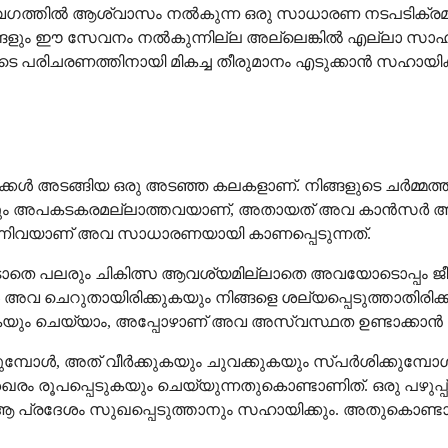
 വേഗത്തിൽ ആശ്വാസം നൽകുന്ന ഒരു സാധാരണ നടപടിക്രമമാണി
ും ഈ സേവനം നൽകുന്നില്ല അല്ലെങ്കിൽ എല്ലാ സാഹചര
നിങ്ങളുടെ പരിചരണത്തിനായി മികച്ച തീരുമാനം എടുക്കാൻ സ
റ് വസ്തുക്കൾ അടങ്ങിയ ഒരു അടഞ്ഞ കലകളാണ്. നിങ്ങളുടെ ചർമ്
്റുകളും അപകടകരമല്ലാത്തവയാണ്, അതായത് അവ കാൻസർ അ
നിൽ എന്നിവയാണ് അവ സാധാരണയായി കാണപ്പെടുന്നത്.
ൂടാതെ പലരും ചികിത്സ ആവശ്യമില്ലാതെ അവയോടൊപ്പം ജീവിക
ോൾ അവ ചെറുതായിരിക്കുകയും നിങ്ങളെ ശല്യപ്പെടുത്താതിരി
ും ചെയ്യാം, അപ്പോഴാണ് അവ അസ്വസ്ഥത ഉണ്ടാക്കാൻ തു
്പോൾ, അത് വീർക്കുകയും ചുവക്കുകയും സ്പർശിക്കുമ്പോ
 ശേഖരം രൂപപ്പെടുകയും ചെയ്യുന്നതുകൊണ്ടാണിത്. ഒരു പഴുപ്പ
ും ആ പ്രദേശം സുഖപ്പെടുത്താനും സഹായിക്കും. അതുകൊണ്ട