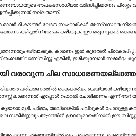
അണുബാധയുടെ അപകടസാധ്യത വർദ്ധിപ്പിക്കാനും പ്രശ്നം 
പിക്കുന്നത് നല്ലതാണ്.
-ദി-കൗണ്ടർ വേദന സംഹാരികൾ അസ്വസ്ഥത നിയന്ത്രിക്കാ
 ഭക്ഷണം കഴിച്ചതിന് ശേഷം കഴിക്കുക. ഈ മരുന്നുകൾ കൊണ
ലുത്തുന്നതും ഒഴിവാക്കുക, കാരണം ഇത് കൂടുതൽ പ്രകോപിപ്പിക്
ുടെ നിതംബത്തിലാണ് സിസ്റ്റ് എങ്കിൽ, ഇരിക്കുമ്പോൾ സമ്മർദ്
ായി വരാവുന്ന ചില സാധാരണയല്ലാത്ത
ും അടിയന്തര പരിചരണത്തിൽ കൈകാര്യം ചെയ്യാൻ കഴിയുന
നസ്സിലാക്കുന്നത് എപ്പോൾ റഫറൽ ചോദിക്കണം എന്ന് അറി
കൂടാതെ മുടി, ചർമ്മം, അല്ലെങ്കിൽ പല്ലുകൾ പോലുള്ള 
 അവ സങ്കീർണ്ണവും ആഴത്തിൽ ഉള്ളതുമായതിനാൽ ഈ സിസ്റ്റ
പ്പെടുന്നു, തലയോട്ടിയിൽ രൂപം കൊള്ളുന്നു, കെരാറ്റിനാൽ