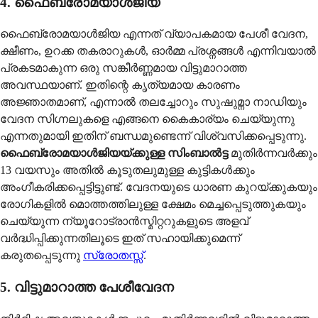
4. ഫൈബ്രോമയാൾജിയ
ഫൈബ്രോമയാൾജിയ എന്നത് വ്യാപകമായ പേശീ വേദന,
ക്ഷീണം, ഉറക്ക തകരാറുകൾ, ഓർമ്മ പ്രശ്നങ്ങൾ എന്നിവയാൽ
പ്രകടമാകുന്ന ഒരു സങ്കീർണ്ണമായ വിട്ടുമാറാത്ത
അവസ്ഥയാണ്. ഇതിന്റെ കൃത്യമായ കാരണം
അജ്ഞാതമാണ്, എന്നാൽ തലച്ചോറും സുഷുമ്നാ നാഡിയും
വേദന സിഗ്നലുകളെ എങ്ങനെ കൈകാര്യം ചെയ്യുന്നു
എന്നതുമായി ഇതിന് ബന്ധമുണ്ടെന്ന് വിശ്വസിക്കപ്പെടുന്നു.
ഫൈബ്രോമയാൾജിയയ്ക്കുള്ള സിംബാൽട്ട
മുതിർന്നവർക്കും
13 വയസും അതിൽ കൂടുതലുമുള്ള കുട്ടികൾക്കും
അംഗീകരിക്കപ്പെട്ടിട്ടുണ്ട്. വേദനയുടെ ധാരണ കുറയ്ക്കുകയും
രോഗികളിൽ മൊത്തത്തിലുള്ള ക്ഷേമം മെച്ചപ്പെടുത്തുകയും
ചെയ്യുന്ന ന്യൂറോട്രാൻസ്മിറ്ററുകളുടെ അളവ്
വർദ്ധിപ്പിക്കുന്നതിലൂടെ ഇത് സഹായിക്കുമെന്ന്
കരുതപ്പെടുന്നു
സ്രോതസ്സ്
.
5. വിട്ടുമാറാത്ത പേശീവേദന