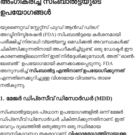
അംഗീകരിച്ച സിംബാൽട്ടയുടെ
ഉപയോഗങ്ങൾ
യുണൈറ്റഡ് സ്റ്റേറ്റ്സ് ഫുഡ് ആൻഡ് ഡ്രഗ്
അഡ്മിനിസ്ട്രേഷൻ (FDA) സിംബാൽട്ടയെ കർശനമായി
പരീക്ഷിച്ച് നിരവധി വ്യത്യസ്ത മെഡിക്കൽ അവസ്ഥകൾക്ക്
ചികിത്സിക്കുന്നതിനായി അംഗീകരിച്ചിട്ടുണ്ട്. ഒരു ഡോക്ടർ ഈ
കാരണങ്ങളിലൊന്നിന് ഇത് നിർദ്ദേശിക്കുമ്പോൾ, അത് "ഓൺ-
ലേബൽ" ഉപയോഗമായി കണക്കാക്കപ്പെടുന്നു. FDA
അനുസരിച്ച്
സിംബാൽട്ട എന്തിനാണ് ഉപയോഗിക്കുന്നത്
എന്നതിനെക്കുറിച്ചുള്ള വിശദമായ വിവരണം താഴെ
നൽകുന്നു.
1. മേജർ ഡിപ്രസീവ് ഡിസോർഡർ (MDD)
സിംബാൽട്ടയുടെ പ്രധാന ഉപയോഗങ്ങളിൽ ഒന്ന് മേജർ
ഡിപ്രസീവ് ഡിസോർഡർ ചികിത്സിക്കുന്നതിനാണ്. ഇത്
വെറും ദുഃഖത്തിൽ ഒതുങ്ങുന്ന ഒരു സ്ഥിരമായ
മാനസികാവസ്ഥ തകരാറാണ്.
വിഷാദരോഗത്തിനായുള്ള