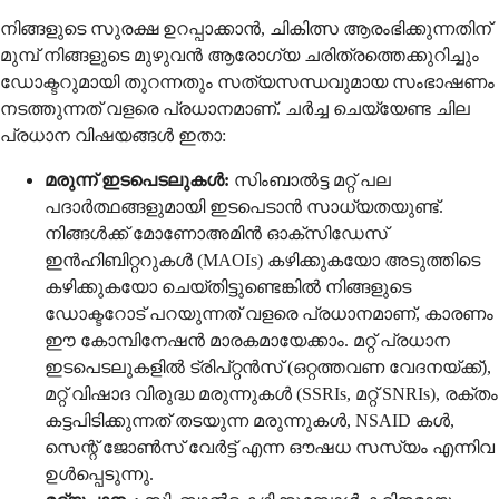
നിങ്ങളുടെ സുരക്ഷ ഉറപ്പാക്കാൻ, ചികിത്സ ആരംഭിക്കുന്നതിന്
മുമ്പ് നിങ്ങളുടെ മുഴുവൻ ആരോഗ്യ ചരിത്രത്തെക്കുറിച്ചും
ഡോക്ടറുമായി തുറന്നതും സത്യസന്ധവുമായ സംഭാഷണം
നടത്തുന്നത് വളരെ പ്രധാനമാണ്. ചർച്ച ചെയ്യേണ്ട ചില
പ്രധാന വിഷയങ്ങൾ ഇതാ:
മരുന്ന് ഇടപെടലുകൾ:
സിംബാൽട്ട മറ്റ് പല
പദാർത്ഥങ്ങളുമായി ഇടപെടാൻ സാധ്യതയുണ്ട്.
നിങ്ങൾക്ക് മോണോഅമിൻ ഓക്സിഡേസ്
ഇൻഹിബിറ്ററുകൾ (MAOIs) കഴിക്കുകയോ അടുത്തിടെ
കഴിക്കുകയോ ചെയ്തിട്ടുണ്ടെങ്കിൽ നിങ്ങളുടെ
ഡോക്ടറോട് പറയുന്നത് വളരെ പ്രധാനമാണ്, കാരണം
ഈ കോമ്പിനേഷൻ മാരകമായേക്കാം. മറ്റ് പ്രധാന
ഇടപെടലുകളിൽ ട്രിപ്റ്റൻസ് (ഒറ്റത്തവണ വേദനയ്ക്ക്),
മറ്റ് വിഷാദ വിരുദ്ധ മരുന്നുകൾ (SSRIs, മറ്റ് SNRIs), രക്തം
കട്ടപിടിക്കുന്നത് തടയുന്ന മരുന്നുകൾ, NSAID കൾ,
സെന്റ് ജോൺസ് വേർട്ട് എന്ന ഔഷധ സസ്യം എന്നിവ
ഉൾപ്പെടുന്നു.