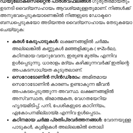
ഡ്യുലോക്സെറ്റൈൻ പാർശ്വഫലങ്ങൾ
ഗുരുതരമായതും
ഉടനടി വൈദ്യസഹായം ആവശ്യമുള്ളതുമാണ്. നിങ്ങൾക്ക്
അനുഭവപ്പെടുകയാണെങ്കിൽ നിങ്ങളുടെ ഡോക്ടറെ
ബന്ധപ്പെടുകയോ അടിയന്തര വൈദ്യസഹായം തേടുകയോ
ചെയ്യുക:
കരൾ കേടുപാടുകൾ:
ലക്ഷണങ്ങളിൽ ചർമ്മം
അല്ലെങ്കിൽ കണ്ണുകൾ മഞ്ഞളിക്കുക ( కామెർല),
കഠിനമായ വയറുവേദന, ഇരുണ്ട മൂത്രം എന്നിവ
ഉൾപ്പെടുന്നു. ധാരാളം മദ്യം കഴിക്കുന്നവർക്ക് ഇതിന്റെ
അപകടസാധ്യത കൂടുതലാണ്.
സെറോടോണിൻ സിൻഡ്രോം:
അമിതമായ
സെറോടോണിൻ കാരണം ഉണ്ടാകുന്ന ജീവൻ
അപകടപ്പെടുത്തുന്ന അവസ്ഥ. ലക്ഷണങ്ങളിൽ
അസ്വസ്ഥത, ഭ്രമാത്മകത, വേഗതയേറിയ
ഹൃദയമിടിപ്പ്, പനി, പേശികളുടെ കാഠിന്യം,
ഏകോപനമില്ലായ്മ എന്നിവ ഉൾപ്പെടാം.
കഠിനമായ ചർമ്മ പ്രതിപ്രവർത്തനങ്ങൾ:
വേദനയുള്ള
പാടുകൾ, കുമിളകൾ അല്ലെങ്കിൽ തൊലി