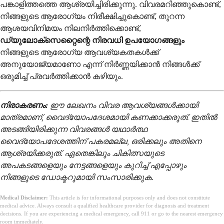
പങ്കാളിത്തത്തെ ആശ്രയിച്ചിരിക്കുന്നു. വിവരമറിഞ്ഞുകൊണ്ട്,
നിങ്ങളുടെ ആരോഗ്യം നിരീക്ഷിച്ചുകൊണ്ട്, തുറന്ന
ആശയവിനിമയം നിലനിർത്തിക്കൊണ്ട്,
ഡ്യുലോക്സെറ്റൈന്റെ നിരവധി ഉപയോഗങ്ങളും
നിങ്ങളുടെ ആരോഗ്യ ആവശ്യകതകൾക്ക്
അനുയോജ്യമാണോ എന്ന് നിർണ്ണയിക്കാൻ നിങ്ങൾക്ക്
ഒരുമിച്ച് പ്രവർത്തിക്കാൻ കഴിയും.
നിരാകരണം:
ഈ ലേഖനം വിവര ആവശ്യങ്ങൾക്കായി
മാത്രമാണ്, വൈദ്യോപദേശമായി കണക്കാക്കരുത്. ഇതിൽ
അടങ്ങിയിരിക്കുന്ന വിവരങ്ങൾ യഥാർത്ഥ
വൈദ്യോപദേശത്തിന് പകരമല്ല, ഒരിക്കലും അതിനെ
ആശ്രയിക്കരുത്. ഏതെങ്കിലും ചികിത്സയുടെ
അപകടങ്ങളെയും നേട്ടങ്ങളെയും കുറിച്ച് എപ്പോഴും
നിങ്ങളുടെ ഡോക്ടറുമായി സംസാരിക്കുക.
Medical Disclaimer:
This article is for informational purposes only and does not constitute
medical advice. Always consult a qualified healthcare provider for diagnosis and treatment
decisions. If you are experiencing a medical emergency, call 911 or go to the nearest emergency
room immediately.