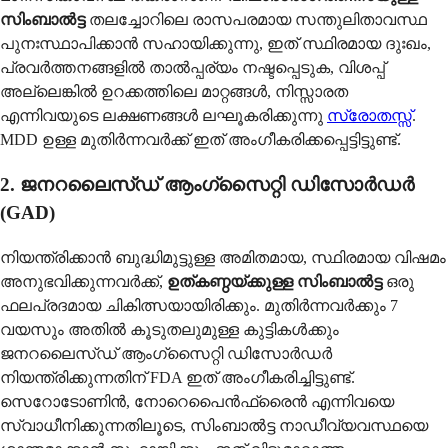
സിംബാൽട്ട
തലച്ചോറിലെ രാസപരമായ സന്തുലിതാവസ്ഥ
പുനഃസ്ഥാപിക്കാൻ സഹായിക്കുന്നു, ഇത് സ്ഥിരമായ ദുഃഖം,
പ്രവർത്തനങ്ങളിൽ താൽപ്പര്യം നഷ്ടപ്പെടുക, വിശപ്പ്
അല്ലെങ്കിൽ ഉറക്കത്തിലെ മാറ്റങ്ങൾ, നിസ്സാരത
എന്നിവയുടെ ലക്ഷണങ്ങൾ ലഘൂകരിക്കുന്നു
സ്രോതസ്സ്
.
MDD ഉള്ള മുതിർന്നവർക്ക് ഇത് അംഗീകരിക്കപ്പെട്ടിട്ടുണ്ട്.
2. ജനറലൈസ്ഡ് ആംഗ്സൈറ്റി ഡിസോർഡർ
(GAD)
നിയന്ത്രിക്കാൻ ബുദ്ധിമുട്ടുള്ള അമിതമായ, സ്ഥിരമായ വിഷമം
അനുഭവിക്കുന്നവർക്ക്,
ഉത്കണ്ഠയ്ക്കുള്ള സിംബാൽട്ട
ഒരു
ഫലപ്രദമായ ചികിത്സയായിരിക്കും. മുതിർന്നവർക്കും 7
വയസും അതിൽ കൂടുതലുമുള്ള കുട്ടികൾക്കും
ജനറലൈസ്ഡ് ആംഗ്സൈറ്റി ഡിസോർഡർ
നിയന്ത്രിക്കുന്നതിന് FDA ഇത് അംഗീകരിച്ചിട്ടുണ്ട്.
സെറോടോണിൻ, നോറെപൈൻഫ്രൈൻ എന്നിവയെ
സ്വാധീനിക്കുന്നതിലൂടെ, സിംബാൽട്ട നാഡീവ്യവസ്ഥയെ