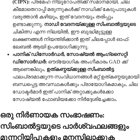
(CIPN):
പ്രമേഹ ന്യൂറോപതിക്ക് സമാനമായി, ചില
കീമോതെറാപ്പി മരുന്നുകൾക്ക് നാഡിക്ക് കേടുപാടുകൾ
വരുത്താൻ കഴിയും, ഇത് വേദനയും തരിപ്പും
ഉണ്ടാക്കുന്നു.
നാഡി വേദനയ്ക്കുള്ള സിംബാൽട്ടയുടെ
ചികിത്സ എന്ന നിലയിൽ, ഈ ബുദ്ധിമുട്ടുള്ള
ലക്ഷണങ്ങൾ നിയന്ത്രിക്കാൻ ഇത് ചിലപ്പോൾ ഓഫ്-
ലേബൽ ആയി ഉപയോഗിക്കുന്നു.
പാനിക് ഡിസോർഡർ, സോഷ്യൽ ആംഗ്സൈറ്റി
ഡിസോർഡർ:
ഔദ്യോഗിക അംഗീകാരം GAD ക്ക്
ആണെങ്കിലും,
ഉത്കണ്ഠയ്ക്കുള്ള സിംബാൽട്ട
ഫലപ്രദമാക്കുന്ന സംവിധാനങ്ങൾ മറ്റ് ഉത്കണ്ഠയുമായി
ബന്ധപ്പെട്ട അവസ്ഥകൾക്കും പ്രായോഗികമാകും, ചില
ഡോക്ടർമാർ ഇത് പാനിക് അറ്റാക്കുകൾക്കോ
സോഷ്യൽ ഫോബിയക്കോ നിർദ്ദേശിച്ചേക്കാം.
ഒരു നിർണായക സംഭാഷണം:
സിംബാൽട്ടയുടെ പാർശ്വഫലങ്ങളും
മുന്നറിയിപ്പുകളും മനസ്സിലാക്കുക