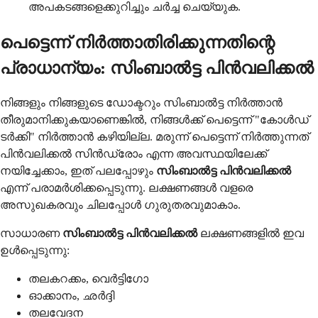
അപകടങ്ങളെക്കുറിച്ചും ചർച്ച ചെയ്യുക.
പെട്ടെന്ന് നിർത്താതിരിക്കുന്നതിന്റെ
പ്രാധാന്യം: സിംബാൽട്ട പിൻവലിക്കൽ
നിങ്ങളും നിങ്ങളുടെ ഡോക്ടറും സിംബാൽട്ട നിർത്താൻ
തീരുമാനിക്കുകയാണെങ്കിൽ, നിങ്ങൾക്ക് പെട്ടെന്ന് "കോൾഡ്
ടർക്കി" നിർത്താൻ കഴിയില്ല. മരുന്ന് പെട്ടെന്ന് നിർത്തുന്നത്
പിൻവലിക്കൽ സിൻഡ്രോം എന്ന അവസ്ഥയിലേക്ക്
നയിച്ചേക്കാം, ഇത് പലപ്പോഴും
സിംബാൽട്ട പിൻവലിക്കൽ
എന്ന് പരാമർശിക്കപ്പെടുന്നു. ലക്ഷണങ്ങൾ വളരെ
അസുഖകരവും ചിലപ്പോൾ ഗുരുതരവുമാകാം.
സാധാരണ
സിംബാൽട്ട പിൻവലിക്കൽ
ലക്ഷണങ്ങളിൽ ഇവ
ഉൾപ്പെടുന്നു:
തലകറക്കം, വെർട്ടിഗോ
ഓക്കാനം, ഛർദ്ദി
തലവേദന