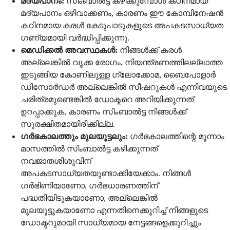
മദ്യപാനം:
സിംബാൽട്ട കഴിക്കുമ്പോൾ കഠിനമായ
മദ്യപാനം ഒഴിവാക്കണം, കാരണം ഈ കോമ്പിനേഷൻ
കഠിനമായ കരൾ കേടുപാടുകളുടെ അപകടസാധ്യത
ഗണ്യമായി വർദ്ധിപ്പിക്കുന്നു.
മെഡിക്കൽ അവസ്ഥകൾ:
നിങ്ങൾക്ക് കരൾ
അല്ലെങ്കിൽ വൃക്ക രോഗം, നിയന്ത്രണത്തിലല്ലാത്ത
ഇടുങ്ങിയ കോണിലുള്ള ഗ്ലോക്കോമ, ബൈപോളാർ
ഡിസോർഡർ അല്ലെങ്കിൽ സീഷറുകൾ എന്നിവയുടെ
ചരിത്രമുണ്ടെങ്കിൽ ഡോക്ടറെ അറിയിക്കുന്നത്
ഉറപ്പാക്കുക, കാരണം സിംബാൽട്ട നിങ്ങൾക്ക്
സുരക്ഷിതമായിരിക്കില്ല.
ഗർഭകാലത്തും മുലയൂട്ടലും:
ഗർഭകാലത്തിന്റെ മൂന്നാം
മാസത്തിൽ സിംബാൽട്ട കഴിക്കുന്നത്
നവജാതശിശുവിന്
അപകടസാധ്യതയുണ്ടാക്കിയേക്കാം. നിങ്ങൾ
ഗർഭിണിയാണോ, ഗർഭധാരണത്തിന്
പദ്ധതിയിടുകയാണോ, അല്ലെങ്കിൽ
മുലയൂട്ടുകയാണോ എന്നതിനെക്കുറിച്ച് നിങ്ങളുടെ
ഡോക്ടറുമായി സാധ്യമായ നേട്ടങ്ങളെക്കുറിച്ചും