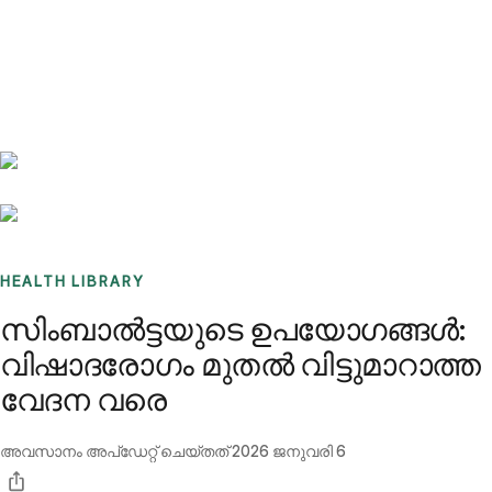
Benchmarks
Stories
FAQ
Sign up / Log in
HEALTH LIBRARY
സിംബാൽട്ടയുടെ ഉപയോഗങ്ങൾ:
വിഷാദരോഗം മുതൽ വിട്ടുമാറാത്ത
വേദന വരെ
അവസാനം അപ്ഡേറ്റ് ചെയ്തത്
2026 ജനുവരി 6