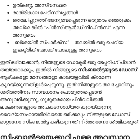
ഉത്കണ്ഠ, അസ്വസ്ഥത
രാത്രികാല പേടിസ്വപ്നങ്ങൾ
തൊലിപ്പുറത്ത് അനുഭവപ്പെടുന്ന ഒരുതരം ഞെരുക്കം
അല്ലെങ്കിൽ "പിൻസ് ആൻഡ് നീഡിൽസ്" എന്ന
അനുഭവം
"ബ്രെയിൻ സ്പാർക്സ്" – തലയിൽ ഒരു ചെറിയ
ഇലക്ട്രിക് ഷോക്ക് പോലുള്ള അനുഭവം
ഇത് ഒഴിവാക്കാൻ, നിങ്ങളുടെ ഡോക്ടർ ഒരു ടേപ്പറിംഗ് പ്ലാൻ
തയ്യാറാക്കും, ഇതിൽ നിങ്ങളുടെ
സിംബാൽട്ടയുടെ ഡോസ്
ആഴ്ചകളോ മാസങ്ങളോ കാലയളവിൽ ക്രമേണ
കുറയ്ക്കുന്നത് ഉൾപ്പെടുന്നു. ഇത് നിങ്ങളുടെ തലച്ചോറിനും
ശരീരത്തിനും സാവധാനം പൊരുത്തപ്പെടാൻ
അനുവദിക്കുന്നു, ഗുരുതരമായ പിൻവലിക്കൽ
ലക്ഷണങ്ങളുടെ അപകടസാധ്യത കുറയ്ക്കുന്നു.
വൈദ്യസഹായമില്ലാതെ ഒരിക്കലും നിങ്ങളുടെ ഡോസ്
മാറ്റാനോ സിംബാൽട്ട കഴിക്കുന്നത് നിർത്താനോ ശ്രമിക്കരുത്.
സിംബാൽട്ടയെക്കുറിച്ചുള്ള അവസാന