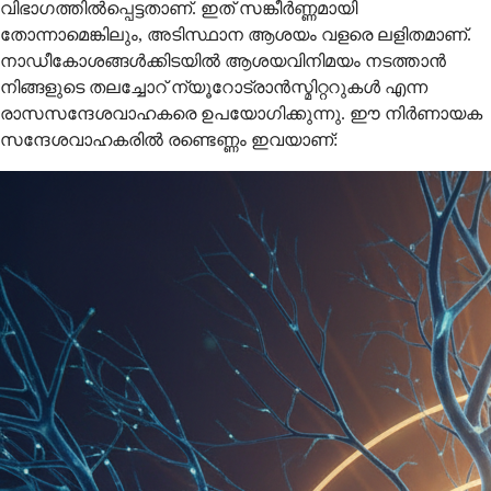
വിഭാഗത്തിൽപ്പെട്ടതാണ്. ഇത് സങ്കീർണ്ണമായി
തോന്നാമെങ്കിലും, അടിസ്ഥാന ആശയം വളരെ ലളിതമാണ്.
നാഡീകോശങ്ങൾക്കിടയിൽ ആശയവിനിമയം നടത്താൻ
നിങ്ങളുടെ തലച്ചോറ് ന്യൂറോട്രാൻസ്മിറ്ററുകൾ എന്ന
രാസസന്ദേശവാഹകരെ ഉപയോഗിക്കുന്നു. ഈ നിർണായക
സന്ദേശവാഹകരിൽ രണ്ടെണ്ണം ഇവയാണ്: