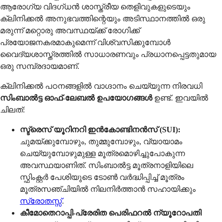
ആരോഗ്യ വിദഗ്ധൻ ശാസ്ത്രീയ തെളിവുകളുടെയും
ക്ലിനിക്കൽ അനുഭവത്തിന്റെയും അടിസ്ഥാനത്തിൽ ഒരു
മരുന്ന് മറ്റൊരു അവസ്ഥയ്ക്ക് രോഗിക്ക്
പ്രയോജനകരമാകുമെന്ന് വിശ്വസിക്കുമ്പോൾ
വൈദ്യശാസ്ത്രത്തിൽ സാധാരണവും പ്രധാനപ്പെട്ടതുമായ
ഒരു സമ്പ്രദായമാണ്.
ക്ലിനിക്കൽ പഠനങ്ങളിൽ വാഗ്ദാനം ചെയ്യുന്ന നിരവധി
സിംബാൽട്ട ഓഫ്-ലേബൽ ഉപയോഗങ്ങൾ
ഉണ്ട്. ഇവയിൽ
ചിലത്:
സ്ട്രെസ് യൂറിനറി ഇൻകോണ്ടിനൻസ് (SUI):
ചുമയ്ക്കുമ്പോഴും, തുമ്മുമ്പോഴും, വ്യായാമം
ചെയ്യുമ്പോഴുമുള്ള മൂത്രമൊഴിച്ചുപോകുന്ന
അവസ്ഥയാണിത്. സിംബാൽട്ട മൂത്രനാളിയിലെ
സ്ഫിംക്റ്റർ പേശിയുടെ ടോൺ വർദ്ധിപ്പിച്ച് മൂത്രം
മൂത്രസഞ്ചിയിൽ നിലനിർത്താൻ സഹായിക്കും
സ്രോതസ്സ്
.
കീമോതെറാപ്പി-പ്രേരിത പെരിഫറൽ ന്യൂറോപതി