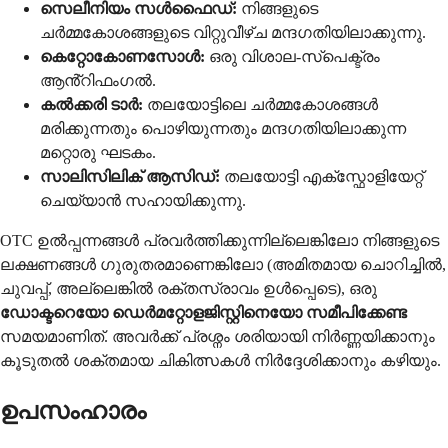
സെലീനിയം സൾഫൈഡ്:
നിങ്ങളുടെ
ചർമ്മകോശങ്ങളുടെ വിറ്റുവീഴ്ച മന്ദഗതിയിലാക്കുന്നു.
കെറ്റോകോണസോൾ:
ഒരു വിശാല-സ്പെക്ട്രം
ആൻ്റിഫംഗൽ.
കൽക്കരി ടാർ:
തലയോട്ടിലെ ചർമ്മകോശങ്ങൾ
മരിക്കുന്നതും പൊഴിയുന്നതും മന്ദഗതിയിലാക്കുന്ന
മറ്റൊരു ഘടകം.
സാലിസിലിക് ആസിഡ്:
തലയോട്ടി എക്സ്ഫോളിയേറ്റ്
ചെയ്യാൻ സഹായിക്കുന്നു.
OTC ഉൽപ്പന്നങ്ങൾ പ്രവർത്തിക്കുന്നില്ലെങ്കിലോ നിങ്ങളുടെ
ലക്ഷണങ്ങൾ ഗുരുതരമാണെങ്കിലോ (അമിതമായ ചൊറിച്ചിൽ,
ചുവപ്പ്, അല്ലെങ്കിൽ രക്തസ്രാവം ഉൾപ്പെടെ), ഒരു
ഡോക്ടറെയോ ഡെർമറ്റോളജിസ്റ്റിനെയോ സമീപിക്കേണ്ട
സമയമാണിത്. അവർക്ക് പ്രശ്നം ശരിയായി നിർണ്ണയിക്കാനും
കൂടുതൽ ശക്തമായ ചികിത്സകൾ നിർദ്ദേശിക്കാനും കഴിയും.
ഉപസംഹാരം