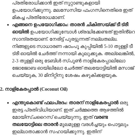
പ്രതിരോധിക്കാൻ ഇത് നൂറ്റാണ്ടുകളായി
ഉപയോഗിക്കുന്നു. മലസേസിയ ഫംഗസിനെതിരെ ഇത്
മികച്ച പ്രതിരോധമാണ്.
എങ്ങനെ ഉപയോഗിക്കാം:
താരൻ ചികിത്സയ്ക്ക് ടീ ട്രീ
ഓയിൽ
ഉപയോഗിക്കുമ്പോൾ ശ്രദ്ധിക്കേണ്ടത് ഇതിൻ്റെ
സാന്ദ്രതയാണ്. നേരിട്ട് പുരട്ടുന്നത് നല്ലതല്ല.
നിങ്ങളുടെ സാധാരണ ഷാംപൂ കുപ്പിയിൽ 5-10 തുള്ളി ടീ
ട്രീ ഓയിൽ ചേർത്ത് നന്നായി കുലുക്കുക. അല്ലെങ്കിൽ,
2-3 തുള്ളി ഒരു ടേബിൾ സ്പൂൺ നാളികേരപ്പാലിലോ
ജോജോബ ഓയിലിലോ ചേർത്ത് തലയോട്ടിയിൽ മസാജ്
ചെയ്യുക, 30 മിനിറ്റിനു ശേഷം കഴുകിക്കളയുക.
2. നാളികേരപ്പാൽ (Coconut Oil)
എന്തുകൊണ്ട് ഫലപ്രദം:
താരന് നാളികേരപ്പാൽ
ഒരു
ഇരട്ട പ്രതിവിധിയാണ്. ഇത് ചർമ്മത്തെ ആഴത്തിൽ
മോയിസ്ചറൈസ് ചെയ്യുന്നു, ഇത്
വരണ്ട
തലയോട്ടിലെ താരൻ
മൂലമുള്ള വരൾച്ചയും പൊട്ടലും
ഇല്ലാതാക്കാൻ സഹായിക്കുന്നു. ഇതിന്