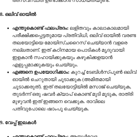
അസ്വസ്ഥത ഉണ്ടാക്കാൻ സാധ്യതയുണ്ട്.
8. ഒലിവ് ഓയിൽ
എന്തുകൊണ്ട് ഫലപ്രദം:
ലളിതവും കാലാകാലമായി
പരീക്ഷിക്കപ്പെട്ടതുമായ പ്രതിവിധി, ഒലിവ് ഓയിൽ വരണ്ട
തലയോട്ടിയെ മോയിസ്ചറൈസ് ചെയ്യാൻ വളരെ
നല്ലതാണ്. ഇത് കഠിനമായ പൊടികൾ മൃദുവായി
ഇളകാൻ സഹായിക്കുകയും കഴുകിക്കളയാൻ
എളുപ്പമാക്കുകയും ചെയ്യും.
എങ്ങനെ ഉപയോഗിക്കാം:
കുറച്ച് ടേബിൾസ്പൂൺ ഒലിവ്
ഓയിൽ ചെറുതായി ചൂടാക്കുക (അമിതമായി
ചൂടാക്കരുത്). ഇത് തലയോട്ടിയിൽ മസാജ് ചെയ്യുക,
തുടർന്ന് ഒരു ഷവർ ക്യാപ് കൊണ്ട് മുടി മൂടുക, രാത്രി
മുഴുവൻ ഇത് ഇങ്ങനെ വെക്കുക. രാവിലെ
പതിവുപോലെ ഷാംപൂ ചെയ്യുക.
9. വേപ്പ് ഇലകൾ
എന്തുകൊണ്ട് ഫലപ്രദം:
ആയുർവേദ