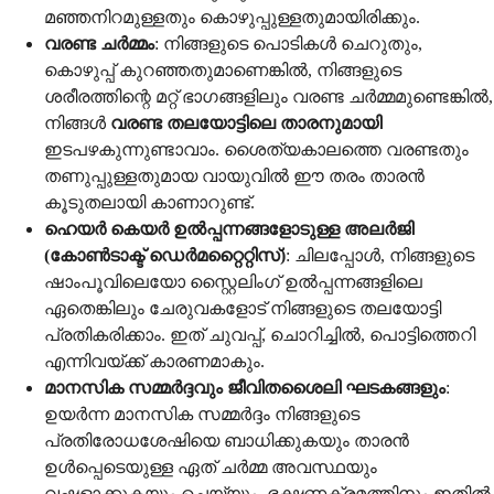
മഞ്ഞനിറമുള്ളതും കൊഴുപ്പുള്ളതുമായിരിക്കും.
വരണ്ട ചർമ്മം
: നിങ്ങളുടെ പൊടികൾ ചെറുതും,
കൊഴുപ്പ് കുറഞ്ഞതുമാണെങ്കിൽ, നിങ്ങളുടെ
ശരീരത്തിന്റെ മറ്റ് ഭാഗങ്ങളിലും വരണ്ട ചർമ്മമുണ്ടെങ്കിൽ,
നിങ്ങൾ
വരണ്ട തലയോട്ടിലെ താരനുമായി
ഇടപഴകുന്നുണ്ടാവാം. ശൈത്യകാലത്തെ വരണ്ടതും
തണുപ്പുള്ളതുമായ വായുവിൽ ഈ തരം താരൻ
കൂടുതലായി കാണാറുണ്ട്.
ഹെയർ കെയർ ഉൽപ്പന്നങ്ങളോടുള്ള അലർജി
(കോൺടാക്ട് ഡെർമറ്റൈറ്റിസ്)
: ചിലപ്പോൾ, നിങ്ങളുടെ
ഷാംപൂവിലെയോ സ്റ്റൈലിംഗ് ഉൽപ്പന്നങ്ങളിലെ
ഏതെങ്കിലും ചേരുവകളോട് നിങ്ങളുടെ തലയോട്ടി
പ്രതികരിക്കാം. ഇത് ചുവപ്പ്, ചൊറിച്ചിൽ, പൊട്ടിത്തെറി
എന്നിവയ്ക്ക് കാരണമാകും.
മാനസിക സമ്മർദ്ദവും ജീവിതശൈലി ഘടകങ്ങളും
:
ഉയർന്ന മാനസിക സമ്മർദ്ദം നിങ്ങളുടെ
പ്രതിരോധശേഷിയെ ബാധിക്കുകയും താരൻ
ഉൾപ്പെടെയുള്ള ഏത് ചർമ്മ അവസ്ഥയും
വഷളാക്കുകയും ചെയ്യും. ഭക്ഷണക്രമത്തിനും ഇതിൽ