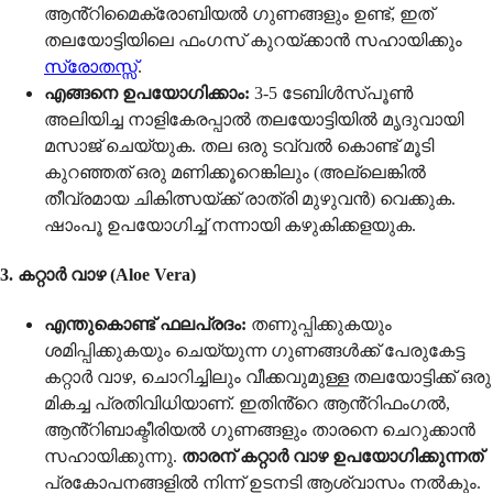
ആൻ്റിമൈക്രോബിയൽ ഗുണങ്ങളും ഉണ്ട്, ഇത്
തലയോട്ടിയിലെ ഫംഗസ് കുറയ്ക്കാൻ സഹായിക്കും
സ്രോതസ്സ്
.
എങ്ങനെ ഉപയോഗിക്കാം:
3-5 ടേബിൾസ്പൂൺ
അലിയിച്ച നാളികേരപ്പാൽ തലയോട്ടിയിൽ മൃദുവായി
മസാജ് ചെയ്യുക. തല ഒരു ടവ്വൽ കൊണ്ട് മൂടി
കുറഞ്ഞത് ഒരു മണിക്കൂറെങ്കിലും (അല്ലെങ്കിൽ
തീവ്രമായ ചികിത്സയ്ക്ക് രാത്രി മുഴുവൻ) വെക്കുക.
ഷാംപൂ ഉപയോഗിച്ച് നന്നായി കഴുകിക്കളയുക.
3. കറ്റാർ വാഴ (Aloe Vera)
എന്തുകൊണ്ട് ഫലപ്രദം:
തണുപ്പിക്കുകയും
ശമിപ്പിക്കുകയും ചെയ്യുന്ന ഗുണങ്ങൾക്ക് പേരുകേട്ട
കറ്റാർ വാഴ, ചൊറിച്ചിലും വീക്കവുമുള്ള തലയോട്ടിക്ക് ഒരു
മികച്ച പ്രതിവിധിയാണ്. ഇതിൻ്റെ ആൻ്റിഫംഗൽ,
ആൻ്റിബാക്ടീരിയൽ ഗുണങ്ങളും താരനെ ചെറുക്കാൻ
സഹായിക്കുന്നു.
താരന് കറ്റാർ വാഴ ഉപയോഗിക്കുന്നത്
പ്രകോപനങ്ങളിൽ നിന്ന് ഉടനടി ആശ്വാസം നൽകും.