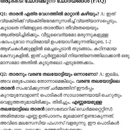
അடிக்கടി ചോദിക്കുന്ന ചോദ്യങ്ങൾ (FAQ)
Q1: താരൻ എത്ര വേഗത്തിൽ മാറ്റാൻ കഴിയും?
A: ഇത്
വ്യക്തിക്ക് വ്യക്തിഭേദമനുസരിച്ച് വ്യത്യാസപ്പെടും,
കൂടാതെ നിങ്ങളുടെ താരൻ്റെ തീവ്രതയെയും
ആശ്രയിച്ചിരിക്കും. വീട്ടുവൈദ്യമോ മരുന്നുകളുള്ള
ഷാംപൂവോ സ്ഥിരമായി ഉപയോഗിക്കുന്നതിലൂടെ, 1-2
ആഴ്ചകൾക്കുള്ളിൽ മെച്ചപ്പെടാൻ തുടങ്ങാം. കഠിനമായ
കേസുകളിൽ, ഇത് പൂർണ്ണമായി നിയന്ത്രണത്തിലാക്കാൻ ഒരു
മാസമോ അതിൽ കൂടുതലോ എടുത്തേക്കാം.
Q2: താരനും വരണ്ട തലയോട്ടിയും ഒന്നാണോ?
A: ഇല്ല,
അവ ഒരുപോലെ തോന്നാമെങ്കിലും.
വരണ്ട തലയോട്ടിലെ
താരൻ
സംഭവിക്കുന്നത് ചർമ്മത്തിന് ഈർപ്പം
കുറയുമ്പോളാണ്; പൊടികൾ സാധാരണയായി ചെറുതും
വെളുത്തതുമായിരിക്കും. തിരിച്ചും,
എണ്ണമയമുള്ള
തലയോട്ടിലെ താരൻ
(സെബോറിക് ഡെർമറ്റൈറ്റിസ്)
അമിതമായ എണ്ണ ഉത്പാദനം മൂലമാണ് ഉണ്ടാകുന്നത്,
അവിടെ മലസേസിയ ഫംഗസ് വളരുന്നു. ഈ പൊടികൾ
പലപ്പോഴും വലുതും മഞ്ഞനിറമുള്ളതും