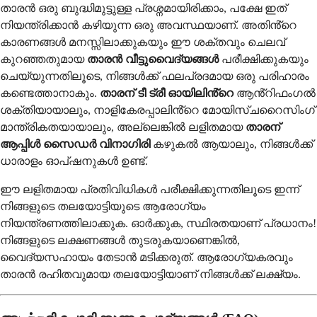
താരൻ ഒരു ബുദ്ധിമുട്ടുള്ള പ്രശ്നമായിരിക്കാം, പക്ഷേ ഇത്
നിയന്ത്രിക്കാൻ കഴിയുന്ന ഒരു അവസ്ഥയാണ്. അതിൻ്റെ
കാരണങ്ങൾ മനസ്സിലാക്കുകയും ഈ ശക്തവും ചെലവ്
കുറഞ്ഞതുമായ
താരൻ വീട്ടുവൈദ്യങ്ങൾ
പരീക്ഷിക്കുകയും
ചെയ്യുന്നതിലൂടെ, നിങ്ങൾക്ക് ഫലപ്രദമായ ഒരു പരിഹാരം
കണ്ടെത്താനാകും.
താരന് ടീ ട്രീ ഓയിലിൻ്റെ
ആൻ്റിഫംഗൽ
ശക്തിയായാലും, നാളികേരപ്പാലിൻ്റെ മോയിസ്ചറൈസിംഗ്
മാന്ത്രികതയായാലും, അല്ലെങ്കിൽ ലളിതമായ
താരന്
ആപ്പിൾ സൈഡർ വിനാഗിരി
കഴുകൽ ആയാലും, നിങ്ങൾക്ക്
ധാരാളം ഓപ്ഷനുകൾ ഉണ്ട്.
ഈ ലളിതമായ പ്രതിവിധികൾ പരീക്ഷിക്കുന്നതിലൂടെ ഇന്ന്
നിങ്ങളുടെ തലയോട്ടിയുടെ ആരോഗ്യം
നിയന്ത്രണത്തിലാക്കുക. ഓർക്കുക, സ്ഥിരതയാണ് പ്രധാനം!
നിങ്ങളുടെ ലക്ഷണങ്ങൾ തുടരുകയാണെങ്കിൽ,
വൈദ്യസഹായം തേടാൻ മടിക്കരുത്. ആരോഗ്യകരവും
താരൻ രഹിതവുമായ തലയോട്ടിയാണ് നിങ്ങൾക്ക് ലക്ഷ്യം.