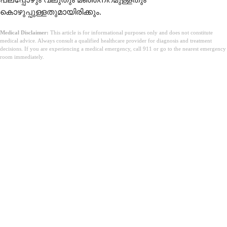
കൊഴുപ്പുള്ളതുമായിരിക്കും.
Medical Disclaimer:
This article is for informational purposes only and does not constitute
medical advice. Always consult a qualified healthcare provider for diagnosis and treatment
decisions. If you are experiencing a medical emergency, call 911 or go to the nearest emergency
room immediately.