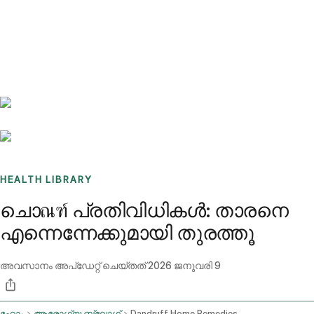
Benchmarks
Stories
FAQ
Sign up / Log in
HEALTH LIBRARY
ചൊณฑ์ പ്രതിവിധികൾ: താരനെ
എന്നെന്നേക്കുമായി തുരത്തൂ
അവസാനം അപ്ഡേറ്റ് ചെയ്തത്
2026 ജനുവരി 9
ഹോം
ആരോഗ്യ ബ്ലോഗ്
Dandruff Home Remedies