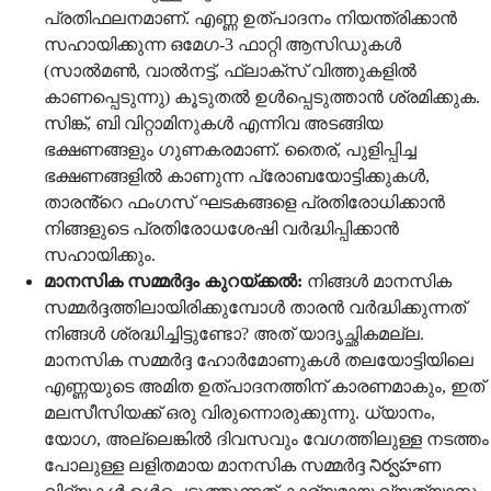
പ്രതിഫലനമാണ്. എണ്ണ ഉത്പാദനം നിയന്ത്രിക്കാൻ
സഹായിക്കുന്ന ഒമേഗ-3 ഫാറ്റി ആസിഡുകൾ
(സാൽമൺ, വാൽനട്ട്, ഫ്ലാക്സ് വിത്തുകളിൽ
കാണപ്പെടുന്നു) കൂടുതൽ ഉൾപ്പെടുത്താൻ ശ്രമിക്കുക.
സിങ്ക്, ബി വിറ്റാമിനുകൾ എന്നിവ അടങ്ങിയ
ഭക്ഷണങ്ങളും ഗുണകരമാണ്. തൈര്, പുളിപ്പിച്ച
ഭക്ഷണങ്ങളിൽ കാണുന്ന പ്രോബയോട്ടിക്കുകൾ,
താരൻ്റെ ഫംഗസ് ഘടകങ്ങളെ പ്രതിരോധിക്കാൻ
നിങ്ങളുടെ പ്രതിരോധശേഷി വർദ്ധിപ്പിക്കാൻ
സഹായിക്കും.
മാനസിക സമ്മർദ്ദം കുറയ്ക്കൽ:
നിങ്ങൾ മാനസിക
സമ്മർദ്ദത്തിലായിരിക്കുമ്പോൾ താരൻ വർദ്ധിക്കുന്നത്
നിങ്ങൾ ശ്രദ്ധിച്ചിട്ടുണ്ടോ? അത് യാദൃച്ഛികമല്ല.
മാനസിക സമ്മർദ്ദ ഹോർമോണുകൾ തലയോട്ടിയിലെ
എണ്ണയുടെ അമിത ഉത്പാദനത്തിന് കാരണമാകും, ഇത്
മലസീസിയക്ക് ഒരു വിരുന്നൊരുക്കുന്നു. ധ്യാനം,
യോഗ, അല്ലെങ്കിൽ ദിവസവും വേഗത്തിലുള്ള നടത്തം
പോലുള്ള ലളിതമായ മാനസിക സമ്മർദ്ദ నిర్వహണ