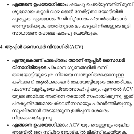
എങ്ങനെ ഉപയോഗിക്കാം:
ഷാംപൂ ചെയ്യുന്നതിന് മുമ്പ്
ശുദ്ധമായ കറ്റാർ വാഴ ജെൽ നേരിട്ട് തലയോട്ടിയിൽ
പുരട്ടുക. ഏകദേശം 30 മിനിറ്റ് നേരം പ്രവർത്തിക്കാൻ
അനുവദിക്കുക, അതിനുശേഷം കഴുകി നിങ്ങളുടെ മുടി
സാധാരണ പോലെ ഷാംപൂ ചെയ്യുക.
4. ആപ്പിൾ സൈഡർ വിനാഗിരി (ACV)
എന്തുകൊണ്ട് ഫലപ്രദം:
താരന് ആപ്പിൾ സൈഡർ
വിനാഗിരിയുടെ
പ്രധാന ഗുണങ്ങളിൽ ഒന്ന്
തലയോട്ടിയുടെ pH നിലയെ സന്തുലിതമാക്കാനുള്ള
കഴിവാണ്. ആൽക്കലൈൻ തലയോട്ടിയുടെ അന്തരീക്ഷം
ഫംഗസ് വളർച്ചയെ പ്രോത്സാഹിപ്പിക്കും, എന്നാൽ ACV
യുടെ അമ്ലത അതിനെ തടയാൻ സഹായിക്കുന്നു. ഇത്
പ്രകൃതിദത്തമായ ക്ലെൻസറായും പ്രവർത്തിക്കുന്നു,
സുഷിരങ്ങൾ അടയ്ക്കുന്ന ഉൽപ്പന്ന ശേഖരം
നീക്കംചെയ്യുന്നു.
എങ്ങനെ ഉപയോഗിക്കാം:
ACV യും വെള്ളവും തുല്യ
അളവിൽ ഒരു സ്പ്രേ ബോട്ടിലിൽ മിക്സ് ചെയ്യുക.