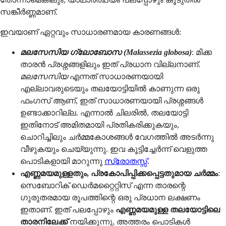
സങ്കീർണ്ണമാണ്.
ഇവയാണ് ഏറ്റവും സാധാരണമായ കാരണങ്ങൾ:
മലസേസിയ ഗ്ലോബോസ (Malassezia globosa)
: മിക്ക
താരൻ പ്രശ്നങ്ങളിലും ഇത് പ്രധാന വില്ലനാണ്.
മലസേസിയ
എന്നത് സാധാരണയായി
എല്ലാവരുടെയും തലയോട്ടിയിൽ കാണുന്ന ഒരു
ഫംഗസ് ആണ്, ഇത് സാധാരണയായി പ്രശ്നങ്ങൾ
ഉണ്ടാക്കാറില്ല. എന്നാൽ ചിലരിൽ, തലയോട്ടി
ഇതിനോട് അമിതമായി പ്രതികരിക്കുകയും,
ചൊറിച്ചിലും ചർമ്മകോശങ്ങൾ വേഗത്തിൽ അടർന്നു
വീഴുകയും ചെയ്യുന്നു. ഇവ കൂട്ടിച്ചേർന്ന് വെളുത്ത
പൊടികളായി മാറുന്നു
സ്രോതസ്സ്
.
എണ്ണമയമുള്ളതും, പ്രകോപിപ്പിക്കപ്പെട്ടതുമായ ചർമ്മം
:
സെബോറിക് ഡെർമറ്റൈറ്റിസ് എന്ന താരന്റെ
ഗുരുതരമായ രൂപത്തിന്റെ ഒരു പ്രധാന ലക്ഷണം
ഇതാണ്. ഇത് പലപ്പോഴും
എണ്ണമയമുള്ള തലയോട്ടിലെ
താരനിലേക്ക്
നയിക്കുന്നു, അത്തരം പൊടികൾ