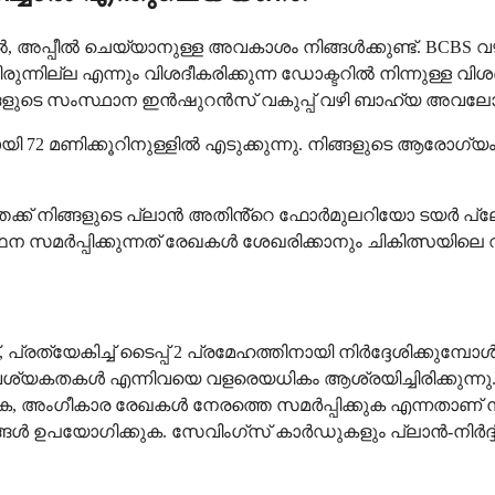
, അപ്പീൽ ചെയ്യാനുള്ള അവകാശം നിങ്ങൾക്കുണ്ട്. BCBS വ
ില്ല എന്നും വിശദീകരിക്കുന്ന ഡോക്ടറിൽ നിന്നുള്ള വി
ിങ്ങളുടെ സംസ്ഥാന ഇൻഷുറൻസ് വകുപ്പ് വഴി ബാഹ്യ അവലോ
 മണിക്കൂറിനുള്ളിൽ എടുക്കുന്നു. നിങ്ങളുടെ ആരോഗ്യം
േക്ക് നിങ്ങളുടെ പ്ലാൻ അതിൻ്റെ ഫോർമുലറിയോ ടയർ പ്ലേസ
ഥന സമർപ്പിക്കുന്നത് രേഖകൾ ശേഖരിക്കാനും ചികിത്സയില
രത്യേകിച്ച് ടൈപ്പ് 2 പ്രമേഹത്തിനായി നിർദ്ദേശിക്കുമ്പ
പി ആവശ്യകതകൾ എന്നിവയെ വളരെയധികം ആശ്രയിച്ചിരിക്കുന്ന
, അംഗീകാര രേഖകൾ നേരത്തെ സമർപ്പിക്കുക എന്നതാണ് നിങ
ങ്ങൾ ഉപയോഗിക്കുക. സേവിംഗ്സ് കാർഡുകളും പ്ലാൻ-നിർദ്ദിഷ