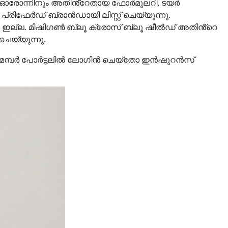
ണ്. ഓരോന്നിനും അതിൻ്റേതായ ഫോർമുലറി, ടയർ
രിഫേർഡ് ബ്രാൻഡായി ലിസ്റ്റ് ചെയ്യുന്നു.
ൽ ഇല്ല. മിഷിഗൺ ബ്ലൂ ക്രോസ് ബ്ലൂ ഷീൽഡ് അതിൻ്റെ
 ചെയ്യുന്നു.
BS മെമ്പർ പോർട്ടലിൽ ലോഗിൻ ചെയ്തോ ഇൻഷുറൻസ്