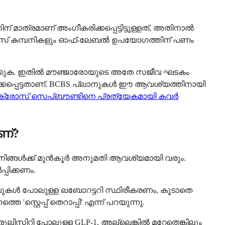
മാത്രമാണ് അംഗീകരിക്കപ്പെട്ടിട്ടുള്ളത്, അതിനാൽ
ൻഷുറൻസ് കമ്പനികളും ഓഫ്-ലേബൽ ഉപയോഗത്തിന് പണം
 ചോദിക്കുക. ഇതിൽ മൗഞ്ജാരോയുടെ അതേ സജീവ ഘടകം
ീകരിക്കപ്പെട്ടതാണ്. BCBS പ്ലാനുകൾ ഈ ആവശ്യത്തിനായി
 ക്രോസ് സെപ്ബൗണ്ടിനെ പ്രത്യേകമായി കവർ
ണ്?
 നിങ്ങൾക്ക് മുൻ‌കൂർ അനുമതി ആവശ്യമായി വരും.
്പിക്കണം.
ുകൾ പോലുള്ള ലബോറട്ടറി സ്ഥിരീകരണം, കൂടാതെ
്റ്റെപ്പ് തെറാപ്പി' എന്ന് പറയുന്നു.
ൂലിസിറ്റി പോലുള്ള GLP-1, അല്ലെങ്കിൽ മറ്റേതെങ്കിലും