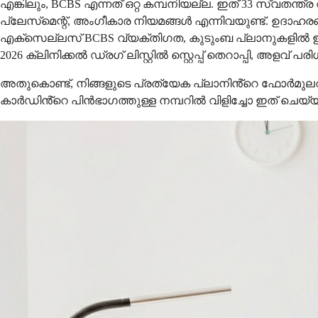
എങ്കിലും, BCBS എന്നത് ഒറ്റ കമ്പനിയല്ല. ഇത് 33 സ്
പ്ലേസ്‌മെന്റ്, അംഗീകാര നിയമങ്ങൾ എന്നിവയുണ്ട്. ഉദാഹ
എക്സെല്ലസ് BCBS വ്യക്തിഗത, കുടുംബ പ്ലാനുകളിൽ ഇ
2026 ക്ലിനിക്കൽ ഡ്രഗ് ലിസ്റ്റിൽ സ്റ്റെപ്പ് തെറാപ്പി, അളവ
അതുകൊണ്ട്, നിങ്ങളുടെ പ്രത്യേക പ്ലാനിൻ്റെ ഫോർമു
കാർഡിൻ്റെ പിൻഭാഗത്തുള്ള നമ്പറിൽ വിളിച്ചോ ഇത് ചെയ്യ