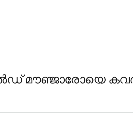
ീൽഡ് മൗഞ്ജാരോയെ കവ