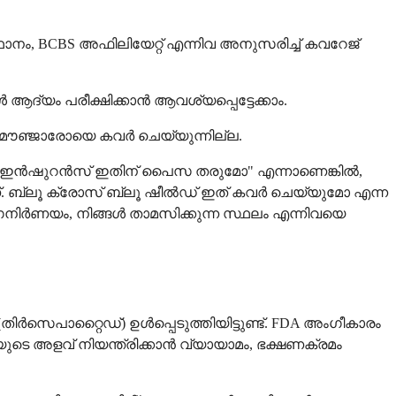
ാനം, BCBS അഫിലിയേറ്റ് എന്നിവ അനുസരിച്ച് കവറേജ്
 ആദ്യം പരീക്ഷിക്കാൻ ആവശ്യപ്പെട്ടേക്കാം.
ി മൗഞ്ജാരോയെ കവർ ചെയ്യുന്നില്ല.
 എന്റെ ഇൻഷുറൻസ് ഇതിന് പൈസ തരുമോ" എന്നാണെങ്കിൽ,
ാണ്. ബ്ലൂ ക്രോസ് ബ്ലൂ ഷീൽഡ് ഇത് കവർ ചെയ്യുമോ എന്ന
നിർണയം, നിങ്ങൾ താമസിക്കുന്ന സ്ഥലം എന്നിവയെ
ിർസെപാറ്റൈഡ്) ഉൾപ്പെടുത്തിയിട്ടുണ്ട്. FDA അംഗീകാരം
ടെ അളവ് നിയന്ത്രിക്കാൻ വ്യായാമം, ഭക്ഷണക്രമം