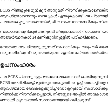
BCBS നിങ്ങളുടെ മുൻ‌കൂർ അനുമതി നിരസിക്കുകയാണെങ്കിൽ
ആവശ്യമാണെന്നും ബദലുകൾ എന്തുകൊണ്ട് ഫലപ്രദമായിരുന്ന
പരാജയപ്പെടുകയാണെങ്കിൽ, മിക്ക സംസ്ഥാനങ്ങൾക്കും ന
സാധാരണ മുൻ‌കൂർ അനുമതി തീരുമാനങ്ങൾ സാധാരണയായി 72
അഭ്യർത്ഥനകൾ 24 മണിക്കൂറിനുള്ളിൽ പരിഹരിക്കണം.
നേരത്തെ നടപടിയെടുക്കുന്നത് സഹായിക്കും. വരും വർഷത്ത
വരുന്നതിന് മുമ്പ് ഒരു ഫോർമുലറി എക്സെപ്ഷൻ അഭ്യർത്
ഉപസംഹാരം
പല BCBS പ്ലാനുകളും മൗഞ്ജാരോയെ കവർ ചെയ്യുന്നുണ്ട്, പ്
BCBS അഫിലിയേറ്റ്, മുൻ‌കൂർ അനുമതി, സ്റ്റെപ്പ് തെറാപ്
ആവശ്യമായ രേഖകളെക്കുറിച്ച് ഡോക്ടറുമായി സംസാരിക്കുക
നിങ്ങൾക്ക് നിരസിക്കപ്പെട്ടാൽ, നിങ്ങളുടെ അപ്പീൽ അവകാശ
ഒന്നാക്കി കുറയ്ക്കാൻ സാധാരണയായി വഴികളുണ്ട്.