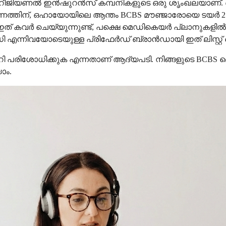
വതന്ത്ര റീജിയണൽ ഇൻഷുറൻസ് കമ്പനികളുടെ ഒരു ശൃംഖലയാ
രണത്തിന്, ഒഹായോയിലെ ആന്തം BCBS മൗഞ്ജാരോയെ ടയർ 2 പ്
ത് കവർ ചെയ്യുന്നുണ്ട്, പക്ഷെ മെഡികെയർ പ്ലാനുകളി
് പരിധി എന്നിവയോടെയുള്ള പ്രിഫേർഡ് ബ്രാൻഡായി ഇത് ലിസ്റ്റ്
ലറി പരിശോധിക്കുക എന്നതാണ് ആദ്യപടി. നിങ്ങളുടെ BC
ാം.