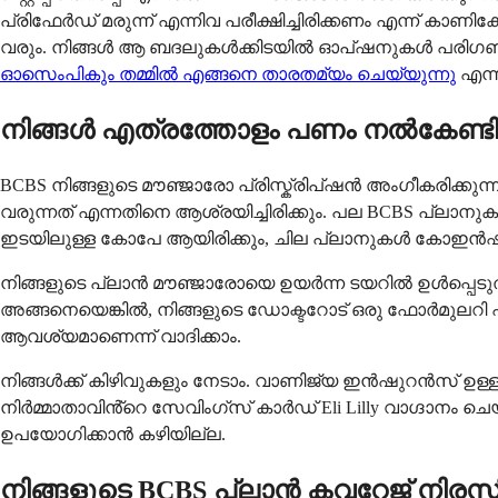
പ്രിഫേർഡ് മരുന്ന് എന്നിവ പരീക്ഷിച്ചിരിക്കണം എന്ന് കാണിക്ക
വരും. നിങ്ങൾ ആ ബദലുകൾക്കിടയിൽ ഓപ്ഷനുകൾ പരിഗണിക്
ഓസെംപികും തമ്മിൽ എങ്ങനെ താരതമ്യം ചെയ്യുന്നു
എന്ന
നിങ്ങൾ എത്രത്തോളം പണം നൽകേണ്ടി
BCBS നിങ്ങളുടെ മൗഞ്ജാരോ പ്രിസ്ക്രിപ്ഷൻ അംഗീകരിക്കുന്നു
വരുന്നത് എന്നതിനെ ആശ്രയിച്ചിരിക്കും. പല BCBS പ്ലാന
ഇടയിലുള്ള കോപേ ആയിരിക്കും, ചില പ്ലാനുകൾ കോഇൻഷുറ
നിങ്ങളുടെ പ്ലാൻ മൗഞ്ജാരോയെ ഉയർന്ന ടയറിൽ ഉൾപ്പെടു
അങ്ങനെയെങ്കിൽ, നിങ്ങളുടെ ഡോക്ടറോട് ഒരു ഫോർമുലറി
ആവശ്യമാണെന്ന് വാദിക്കാം.
നിങ്ങൾക്ക് കിഴിവുകളും നേടാം. വാണിജ്യ ഇൻഷുറൻസ് ഉള്ള
നിർമ്മാതാവിൻ്റെ സേവിംഗ്സ് കാർഡ് Eli Lilly വാഗ്ദാന
ഉപയോഗിക്കാൻ കഴിയില്ല.
നിങ്ങളുടെ BCBS പ്ലാൻ കവറേജ് നിര