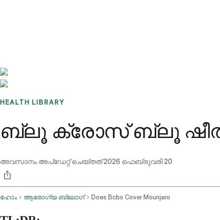
Benchmarks
Stories
FAQ
Sign up / Log in
HEALTH LIBRARY
ബ്ലൂ ക്രോസ് ബ്ലൂ ഷ
അവസാനം അപ്ഡേറ്റ് ചെയ്തത്
2026 ഫെബ്രുവരി 20
ഹോം
ആരോഗ്യ ബ്ലോഗ്
Does Bcbs Cover Mounjaro