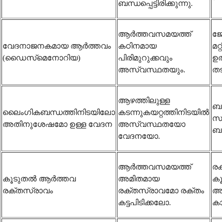
ബന്ധപ്പെട്ടിരിക്കുന്നു.
ആർത്തവസമയത്ത്
ജോ
വേദനാജനകമായ ആർത്തവം
കഠിനമായ
മറ
(ഡൈസ്‌മെനോറിയ)
പിരിമുറുക്കവും
ഉത
അസ്വസ്ഥതയും.
തട
ആഴത്തിലുള്ള
ബ
ലൈംഗികബന്ധത്തിനിടയിലോ
കടന്നുകയറ്റത്തിനിടയിൽ
സ
അതിനുശേഷമോ ഉള്ള വേദന
അസ്വസ്ഥതയോ
ബാ
വേദനയോ.
ആർത്തവസമയത്ത്
രക
കൂടുതൽ ആർത്തവ
അമിതമായ
ക
രക്തസ്രാവം
രക്തസ്രാവമോ രക്തം
അസ
കട്ടപിടിക്കലോ.
ക