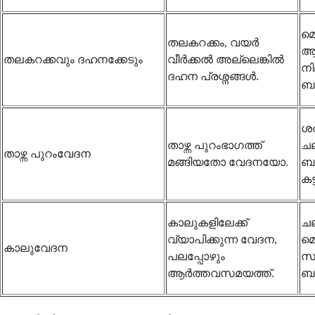
മൊ
തലകറക്കം, വയർ
ആ
തലകറക്കവും ദഹനക്കേടും
വീർക്കൽ അല്ലെങ്കിൽ
ന
ദഹന പ്രശ്നങ്ങൾ.
ബാ
ശ
താഴ്ന്ന പുറംഭാഗത്ത്
ച
താഴ്ന്ന പുറംവേദന
മങ്ങിയതോ വേദനയോ.
ബാ
കട
കാലുകളിലേക്ക്
ചല
വ്യാപിക്കുന്ന വേദന,
മൊ
കാലുവേദന
പലപ്പോഴും
സ
ആർത്തവസമയത്ത്.
ബാ