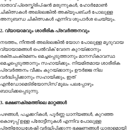
ദാതാവ് പ്രെസ്ക്രിപ്ഷൻ മരുന്നുകൾ, ഹോർമോൺ
ചികിത്സകൾ അല്ലെങ്കിൽ അക്യൂപങ്ചർ പോലുള്ള
അനുബന്ധ ചികിത്സകൾ എന്നിവ ശുപാർശ ചെയ്യും.
2. വ്യായാമവും ശാരീരിക പ്രവർത്തനവും
നടത്തം, നീന്തൽ അല്ലെങ്കിൽ യോഗ പോലുള്ള മൃദുവായ
വ്യായാമങ്ങൾ പെൽവിക് വേദന കുറയ്ക്കാനും
രക്തചംക്രമണം മെച്ചപ്പെടുത്താനും മാനസികാവസ്ഥ
മെച്ചപ്പെടുത്താനും സഹായിക്കും. നിയമിതമായ ശാരീരിക
പ്രവർത്തനം വീക്കം കുറയ്ക്കാനും ഊർജ്ജ നില
വർദ്ധിപ്പിക്കാനും സഹായിക്കും, ഇത്
എൻഡോമെട്രിയോസിസ് മൂലം പലപ്പോഴും
ബാധിക്കപ്പെടുന്നു.
3. ഭക്ഷണക്രമത്തിലെ മാറ്റങ്ങൾ
പഴങ്ങൾ, പച്ചക്കറികൾ, പൂർണ്ണ ധാന്യങ്ങൾ, കുറഞ്ഞ
കൊഴുപ്പ് ഉള്ള പ്രോട്ടീനുകൾ എന്നിവ പോലുള്ള
പ്രതിരോധശേഷി വർദ്ധിപ്പിക്കുന്ന ഭക്ഷണങ്ങൾ ധാരാളമായി