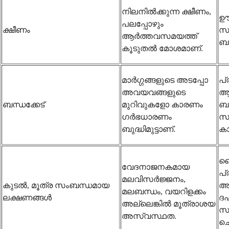
നിലനിൽക്കുന്ന ക്ഷീണം,
ഊർ
പലപ്പോഴും
ക്ഷീണം
സ
ആർത്തവസമയത്ത്
ബുദ
കൂടുതൽ മോശമാണ്.
മാർഗ്ഗങ്ങളുടെ അടപ്പോ
പ്
അവയവങ്ങളുടെ
ആ
ബന്ധക്കേട്
മുറിവുകളോ കാരണം
ബ
ഗർഭധാരണം
സമ
ബുദ്ധിമുട്ടാണ്.
ക
ദ
വേദനാജനകമായ
പ്
മലവിസർജ്ജനം,
കുടൽ, മൂത്ര സംബന്ധമായ
അ
മലബന്ധം, വയറിളക്കം
ലക്ഷണങ്ങൾ
ദ
അല്ലെങ്കിൽ മൂത്രാശയ
സങ
അസ്വസ്ഥത.
ചെ