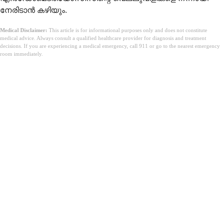
നേരിടാൻ കഴിയും.
Medical Disclaimer:
This article is for informational purposes only and does not constitute
medical advice. Always consult a qualified healthcare provider for diagnosis and treatment
decisions. If you are experiencing a medical emergency, call 911 or go to the nearest emergency
room immediately.