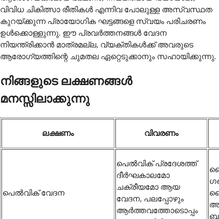
വിവിധ ചികിത്സാ രീതികൾ എന്നിവ പോലുള്ള അസ്വസ്ഥത
കുറയ്ക്കുന്ന പ്രായോഗിക ഘട്ടങ്ങളെ സ്വയം പരിചരണം
ഉൾക്കൊള്ളുന്നു. ഈ പ്രവർത്തനങ്ങൾ വേദന
നിയന്ത്രിക്കാൻ മാത്രമല്ല, വ്യക്തികൾക്ക് അവരുടെ
ആരോഗ്യത്തിന്റെ ചുമതല ഏറ്റെടുക്കാനും സഹായിക്കുന്നു.
നിങ്ങളുടെ ലക്ഷണങ്ങൾ
മനസ്സിലാക്കുന്നു
ലക്ഷണം
വിവരണം
പെൽവിക് പ്രദേശത്ത്
ദ
ദീർഘകാലമോ
ഗണ
ചക്രീയമോ ആയ
പെൽവിക് വേദന
ല
വേദന, പലപ്പോഴും
അസ
ആർത്തവത്തോടൊപ്പം
ബന