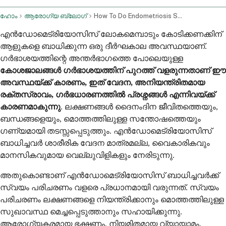
ഹോം
ആരോഗ്യ ബ്ലോഗ്
How To Do Endometriosis Self Care
എൻഡോമെട്രിയോസിസ് ലോകമെമ്പാടും കോടിക്കണക്കിന്
ആളുകളെ ബാധിക്കുന്ന ഒരു ദീർഘകാല അവസ്ഥയാണ്.
ഗർഭാശയത്തിന്റെ അന്തർഭാഗത്തെ പോലെയുള്ള
കോശജാലങ്ങൾ ഗർഭാശയത്തിന് പുറത്ത് വളരുന്നതാണ് ഈ
അവസ്ഥയ്ക്ക് കാരണം, ഇത് വേദന, അനിയന്ത്രിതമായ
രക്തസ്രാവം, ഗർഭധാരണത്തിൽ പ്രശ്നങ്ങൾ എന്നിവയ്ക്ക്
കാരണമാകുന്നു
. ലക്ഷണങ്ങൾ ദൈനംദിന ജീവിതത്തെയും,
ബന്ധങ്ങളെയും, മൊത്തത്തിലുള്ള സന്തോഷത്തെയും
ഗണ്യമായി തടസ്സപ്പെടുത്തും. എൻഡോമെട്രിയോസിസ്
ബാധിച്ചവർ ശാരീരിക വേദന മാത്രമല്ല, വൈകാരികവും
മാനസികവുമായ വെല്ലുവിളികളും നേരിടുന്നു.
അതുകൊണ്ടാണ് എൻഡോമെട്രിയോസിസ് ബാധിച്ചവർക്ക്
സ്വയം പരിചരണം വളരെ പ്രധാനമായി വരുന്നത്. സ്വയം
പരിചരണം ലക്ഷണങ്ങളെ നിയന്ത്രിക്കാനും മൊത്തത്തിലുള്ള
സുഖാവസ്ഥ മെച്ചപ്പെടുത്താനും സഹായിക്കുന്നു.
ആരോഗ്യകരമായ ഭക്ഷണം, നിയമിതമായ വ്യായാമം,