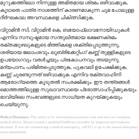
മുറുക്കത്തിലോ നിന്നുള്ള അമിതമായ ശ്രമം ഒഴിവാക്കുക,
കൂടാതെ പാത്ര നാശത്തിന് കാരണമാകുന്ന ചുമ പോലുള്ള
ദീർഘകാല അവസ്ഥകളെ ചികിത്സിക്കുക.
വിറ്റാമിൻ സി, വിറ്റാമിൻ കെ, ബയോഫ്ലാവനോയിഡുകൾ
എന്നിവ സമ്പുഷ്ടമായ സന്തുലിതമായ ഭക്ഷണക്രമം
രക്തക്കുഴലുകളുടെ ഭിത്തികളെ ശക്തിപ്പെടുത്തുന്നു,
ശരിയായ ജലാംശവും ലൂബ്രിക്കേറ്റിംഗ് കണ്ണ് തുള്ളികളുടെ
ഉപയോഗവും വരൾച്ചയും പ്രകോപനവും തടയുന്നു.
മദ്യപാനം പരിമിതപ്പെടുത്തുക, പുകവലി ഉപേക്ഷിക്കുക,
കണ്ണ് ചുരണ്ടുന്നത് ഒഴിവാക്കുക എന്നിവ രക്തവാഹിനി
ആരോഗ്യത്തെ കൂടുതൽ സംരക്ഷിക്കും. ഈ തന്ത്രങ്ങൾ
മൊത്തത്തിലുള്ള സുഖാവസ്ഥയെ പ്രോത്സാഹിപ്പിക്കുകയും
ഭാവിയിലെ സംഭവങ്ങളുടെ സാധ്യത കുറയ്ക്കുകയും
ചെയ്യുന്നു.
Medical Disclaimer:
This article is for informational purposes only and does not constitute
medical advice. Always consult a qualified healthcare provider for diagnosis and treatment
decisions. If you are experiencing a medical emergency, call 911 or go to the nearest emergency
room immediately.