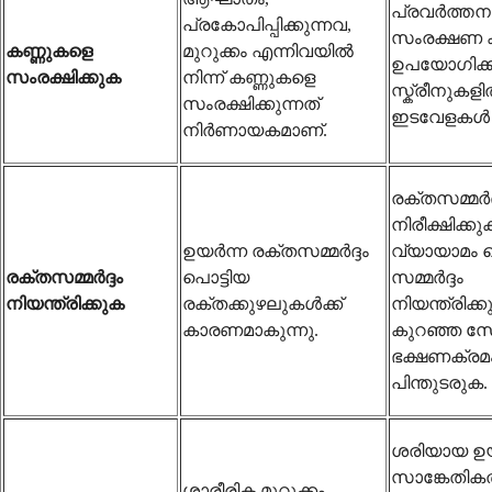
പ്രവർത്തന
പ്രകോപിപ്പിക്കുന്നവ,
സംരക്ഷണ ക
കണ്ണുകളെ
മുറുക്കം എന്നിവയിൽ
ഉപയോഗിക്ക
സംരക്ഷിക്കുക
നിന്ന് കണ്ണുകളെ
സ്ക്രീനുകളിൽ
സംരക്ഷിക്കുന്നത്
ഇടവേളകൾ എ
നിർണായകമാണ്.
രക്തസമ്മർദ്
നിരീക്ഷിക്കു
ഉയർന്ന രക്തസമ്മർദ്ദം
വ്യായാമം 
രക്തസമ്മർദ്ദം
പൊട്ടിയ
സമ്മർദ്ദം
നിയന്ത്രിക്കുക
രക്തക്കുഴലുകൾക്ക്
നിയന്ത്രിക്ക
കാരണമാകുന്നു.
കുറഞ്ഞ 
ഭക്ഷണക്രമ
പിന്തുടരുക.
ശരിയായ ഉ
സാങ്കേതി
ശാരീരിക മുറുക്കം