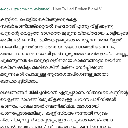
ഹോം
ആരോഗ്യ ബ്ലോഗ്
How To Heal Broken Blood Vessels In The Eye Fast
കണ്ണിലെ പൊട്ടിയ രക്തക്കുഴലുകളെ,
സബ്‌കോൺജങ്ക്റ്റൈവൽ ഹെമറേജ് എന്നു വിളിക്കുന്നു,
കണ്ണിന്റെ വെളുത്ത ഭാഗത്തെ മൂടുന്ന വ്യക്തമായ പാളിയുടെ
അടിയിൽ ചെറിയ രക്തക്കുഴലുകൾ പൊട്ടുമ്പോഴാണ് ഇത്
സംഭവിക്കുന്നത്. ഈ അവസ്ഥ ഭയാനകമായി തോന്നാം,
പക്ഷേ സാധാരണയായി ഇത് ഗുരുതരമായ പ്രശ്നമല്ല. കണ്ണു
ചുരണ്ടുന്നത് പോലുള്ള ലളിതമായ കാരണങ്ങളോ ഉയർന്ന
രക്തസമ്മർദ്ദം അല്ലെങ്കിൽ രക്തം നേർപ്പിക്കുന്ന
മരുന്നുകൾ പോലുള്ള ആരോഗ്യപ്രശ്നങ്ങളുമായോ
ബന്ധപ്പെട്ടിരിക്കാം.
ലക്ഷണങ്ങൾ തിരിച്ചറിയാൻ എളുപ്പമാണ്. നിങ്ങളുടെ കണ്ണിന്റെ
വെളുത്ത ഭാഗത്ത് ഒരു തിളക്കമുള്ള ചുവന്ന പാട് നിങ്ങൾ
കാണാം, പക്ഷേ അത് വേദനിക്കില്ല. മോശമായി
കാണപ്പെടാമെങ്കിലും, കണ്ണ് സ്വയം നന്നായി സുഖം
പ്രാപിക്കുന്നു. മിക്കപ്പോഴും, ഈ പാടുകൾ ഒരാഴ്ചയോ
രണ്ടാഴ്ചയോ കൊണ്ട് സ്വയം മാറും. എന്നിരുന്നാലും,