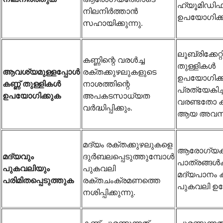
ഹ്യൂമിഡി
നിലനിർത്താൻ
ഉപയോഗിക്ക
സഹായിക്കുന്നു.
ലൂബ്രിക്കേറ്റ
കണ്ണിന്റെ വരൾച്ച
തുള്ളികൾ
ആവശ്യമുള്ളപ്പോൾ
രക്തക്കുഴലുകളുടെ
ഉപയോഗിക്ക
കണ്ണ് തുള്ളികൾ
നാശത്തിന്റെ
പ്രത്യേകിച്ച
ഉപയോഗിക്കുക
അപകടസാധ്യത
വരണ്ടതോ ക
വർദ്ധിപ്പിക്കും.
ആയ അവസ്
മദ്യം രക്തക്കുഴലുകളെ
ആരോഗ്യക
മദ്യവും
ദുർബലപ്പെടുത്തുമ്പോൾ
പാത്രങ്ങൾക
പുകവലിയും
പുകവലി
മദ്യപാനം ക
പരിമിതപ്പെടുത്തുക
രക്തചംക്രമണത്തെ
പുകവലി ഉപേ
നശിപ്പിക്കുന്നു.