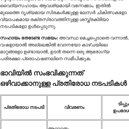
വൈദ്യസഹായം ആവശ്യമായി വന്നേക്കാം. ഇതിൽ
മുഖത്തെ ദൃശ്യമായ സിരകൾക്കുള്ള ലേസർ ചികിത്സകളോ
വ്യാപകമായ രക്തസ്രാവത്തിനുള്ള ശസ്ത്രക്രിയാ
നടപടികളോ ഉൾപ്പെടുന്നു.
സഹായം തേടേണ്ട സമയം:
അവസ്ഥ മെച്ചപ്പെടാതെ വന്നാൽ,
വഷളായാൽ അല്ലെങ്കിൽ വേദനയോ കാഴ്ചയിലെ
മാറ്റങ്ങളോ ഉണ്ടായാൽ, ഉടൻ തന്നെ ഒരു ആരോഗ്യ
പരിരക്ഷാ പ്രൊഫഷണലിനെ സമീപിക്കുക.
ഭാവിയിൽ സംഭവിക്കുന്നത്
ഒഴിവാക്കാനുള്ള പ്രതിരോധ നടപടികൾ
ടിപ്പ
പ്രതിരോധ നടപടി
വിവരണം
ഉപദേശ
ആഘാതം,