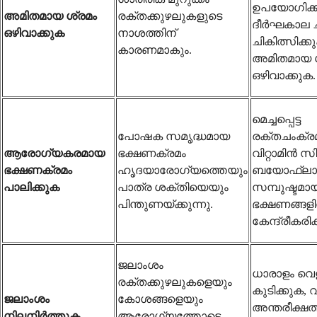
ഉപയോഗിക്ക
അമിതമായ ശ്രമം
രക്തക്കുഴലുകളുടെ
ദീർഘകാല 
ഒഴിവാക്കുക
നാശത്തിന്
ചികിത്സിക്ക
കാരണമാകും.
അമിതമായ ശ
ഒഴിവാക്കുക.
മെച്ചപ്പെട്ട
പോഷക സമൃദ്ധമായ
രക്തചംക്ര
ആരോഗ്യകരമായ
ഭക്ഷണക്രമം
വിറ്റാമിൻ സി
ഭക്ഷണക്രമം
ഹൃദയാരോഗ്യത്തെയും
ബയോഫ്ലാ
പാലിക്കുക
പാത്ര ശക്തിയെയും
സമ്പുഷ്ടമാ
പിന്തുണയ്ക്കുന്നു.
ഭക്ഷണങ്ങളി
കേന്ദ്രീകരിക
ജലാംശം
ധാരാളം വെള
രക്തക്കുഴലുകളെയും
കുടിക്കുക, 
ജലാംശം
കോശങ്ങളെയും
അന്തരീക്ഷത
നിലനിർത്തുക
ആരോഗ്യത്തോടെ