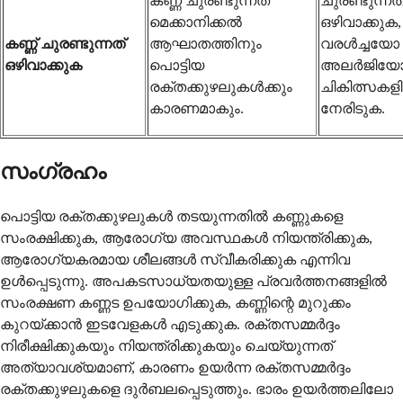
കണ്ണ് ചുരണ്ടുന്നത്
ചുരണ്ടുന്നത
മെക്കാനിക്കൽ
ഒഴിവാക്കുക, 
കണ്ണ് ചുരണ്ടുന്നത്
ആഘാതത്തിനും
വരൾച്ചയോ
ഒഴിവാക്കുക
പൊട്ടിയ
അലർജിയോ
രക്തക്കുഴലുകൾക്കും
ചികിത്സകള
കാരണമാകും.
നേരിടുക.
സംഗ്രഹം
പൊട്ടിയ രക്തക്കുഴലുകൾ തടയുന്നതിൽ കണ്ണുകളെ
സംരക്ഷിക്കുക, ആരോഗ്യ അവസ്ഥകൾ നിയന്ത്രിക്കുക,
ആരോഗ്യകരമായ ശീലങ്ങൾ സ്വീകരിക്കുക എന്നിവ
ഉൾപ്പെടുന്നു. അപകടസാധ്യതയുള്ള പ്രവർത്തനങ്ങളിൽ
സംരക്ഷണ കണ്ണട ഉപയോഗിക്കുക, കണ്ണിന്റെ മുറുക്കം
കുറയ്ക്കാൻ ഇടവേളകൾ എടുക്കുക. രക്തസമ്മർദ്ദം
നിരീക്ഷിക്കുകയും നിയന്ത്രിക്കുകയും ചെയ്യുന്നത്
അത്യാവശ്യമാണ്, കാരണം ഉയർന്ന രക്തസമ്മർദ്ദം
രക്തക്കുഴലുകളെ ദുർബലപ്പെടുത്തും. ഭാരം ഉയർത്തലിലോ