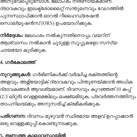
അനുഭവപ്പെടുമ്പോൾ, ജലാംശം നിർണായകമാണ്.
ദ്രാവകവും ഇലക്ട്രോലൈറ്റ് സന്തുലനവും വേഗത്തിൽ
പുനഃസ്ഥാപിക്കാൻ ഓറൽ റീഹൈഡ്രേഷൻ
സൊല്യൂഷൻസ് (ORS) ഉപയോഗിക്കുക.
നിർദ്ദേശം:
ജലാംശം നൽകുന്നതിനൊപ്പം വയറിന്
ആശ്വാസം നൽകാൻ ചൂടുള്ള സൂപ്പുകളോ സസ്യ
ചായയോ കുടിക്കുക.
4. ഗർഭകാലത്ത്
നുറുങ്ങുകൾ:
ഗർഭിണികൾക്ക് വർദ്ധിച്ച രക്തത്തിന്റെ
അളവും അമ്നിയോട്ടിക് ദ്രാവകവും പിന്തുണയ്ക്കാൻ അധിക
ദ്രാവകങ്ങൾ ആവശ്യമാണ്. ദിവസവും കുറഞ്ഞത് 10 കപ്പ്
(2.3 ലിറ്റർ) വെള്ളമെങ്കിലും ലക്ഷ്യമിടുക, പ്രവർത്തനത്തിനും
താപനിലയ്ക്കും അനുസരിച്ച് ക്രമീകരിക്കുക.
പരിഗണന:
ദിവസം മുഴുവൻ സ്ഥിരമായ അളവ് ഉറപ്പാക്കാൻ
ഒരു വെള്ളക്കുപ്പി കൊണ്ടുനടക്കുക.
5. തണുത്ത കാലാവസ്ഥയിൽ