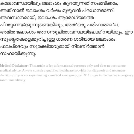
കാലാവസ്ഥയിലും ജലാംശം കുറയുന്നത് സംഭവിക്കാം,
അതിനാൽ ജലാംശം വർഷം മുഴുവൻ പ്രധാനമാണ്.
അവസാനമായി, ജലാംശം ആരോഗ്യത്തെ
പിന്തുണയ്ക്കുന്നുണ്ടെങ്കിലും, അത് ഒരു പരിഹാരമല്ല,
അമിത ജലാംശം അസന്തുലിതാവസ്ഥയിലേക്ക് നയിക്കും. ഈ
സൂക്ഷ്മതകളെക്കുറിച്ചുള്ള ധാരണ ശരിയായ ജലാംശം
ഫലപ്രദവും സുരക്ഷിതവുമായി നിലനിർത്താൻ
സഹായിക്കുന്നു.
Medical Disclaimer:
This article is for informational purposes only and does not constitute
medical advice. Always consult a qualified healthcare provider for diagnosis and treatment
decisions. If you are experiencing a medical emergency, call 911 or go to the nearest emergency
room immediately.