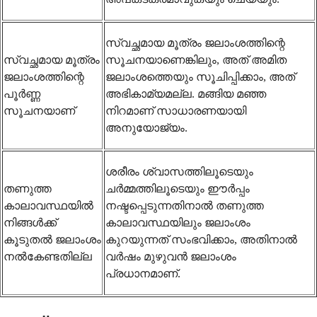
സ്വച്ഛമായ മൂത്രം ജലാംശത്തിന്റെ
സ്വച്ഛമായ മൂത്രം
സൂചനയാണെങ്കിലും, അത് അമിത
ജലാംശത്തിന്റെ
ജലാംശത്തെയും സൂചിപ്പിക്കാം, അത്
പൂർണ്ണ
അഭികാമ്യമല്ല. മങ്ങിയ മഞ്ഞ
സൂചനയാണ്
നിറമാണ് സാധാരണയായി
അനുയോജ്യം.
ശരീരം ശ്വാസത്തിലൂടെയും
തണുത്ത
ചർമ്മത്തിലൂടെയും ഈർപ്പം
കാലാവസ്ഥയിൽ
നഷ്ടപ്പെടുന്നതിനാൽ തണുത്ത
നിങ്ങൾക്ക്
കാലാവസ്ഥയിലും ജലാംശം
കൂടുതൽ ജലാംശം
കുറയുന്നത് സംഭവിക്കാം, അതിനാൽ
നൽകേണ്ടതില്ല
വർഷം മുഴുവൻ ജലാംശം
പ്രധാനമാണ്.