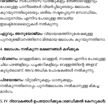
വിവരണം:
സ്പോർട്സ് ഡ്രിങ്കുകളും തേങ്ങാവെള്ളവും
പോലുള്ള പാനീയങ്ങൾ വിയർപ്പിലൂടെയും ജലാംശം
കുറയുന്നതിലൂടെയും ശരീരം നഷ്ടപ്പെടുന്ന സോഡിയം,
പൊട്ടാസ്യം എന്നിവ പോലുള്ള അവശ്യ
ഇലക്ട്രോലൈറ്റുകൾ നൽകുന്നു.
ഏറ്റവും അനുയോജ്യം:
വ്യായാമത്തിനുശേഷമുള്ള
പുനരുജ്ജീവനത്തിനോ മിതമായ ജലാംശം കുറയുന്നതിനോ.
4. ജലാംശം നൽകുന്ന ഭക്ഷണങ്ങൾ കഴിക്കുക
വിവരണം:
വെള്ളരിക്കാ, വെള്ളരി, നാരങ്ങ എന്നിവ പോലുള്ള
ചില പഴങ്ങളിലും പച്ചക്കറികളിലും വെള്ളത്തിന്റെ അളവ്
കൂടുതലാണ്, അവ അധിക പോഷകങ്ങൾ നൽകുന്നു.
പ്രയോജനം:
വിറ്റാമിനുകളും ധാതുക്കളും
നൽകുന്നതിനൊപ്പം പുനർജലാംശം നൽകാനുള്ള മികച്ച
മാർഗം.
5. IV ദ്രാവകങ്ങൾ ഉപയോഗിക്കുക (മെഡിക്കൽ കേസുകൾ)