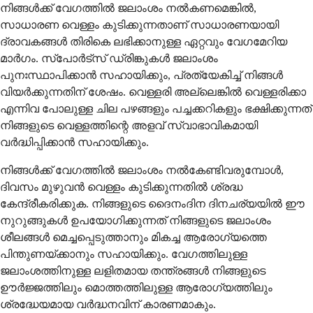
നിങ്ങൾക്ക് വേഗത്തിൽ ജലാംശം നൽകണമെങ്കിൽ,
സാധാരണ വെള്ളം കുടിക്കുന്നതാണ് സാധാരണയായി
ദ്രാവകങ്ങൾ തിരികെ ലഭിക്കാനുള്ള ഏറ്റവും വേഗമേറിയ
മാർഗം. സ്പോർട്സ് ഡ്രിങ്കുകൾ ജലാംശം
പുനഃസ്ഥാപിക്കാൻ സഹായിക്കും, പ്രത്യേകിച്ച് നിങ്ങൾ
വിയർക്കുന്നതിന് ശേഷം. വെള്ളരി അല്ലെങ്കിൽ വെള്ളരിക്കാ
എന്നിവ പോലുള്ള ചില പഴങ്ങളും പച്ചക്കറികളും ഭക്ഷിക്കുന്നത്
നിങ്ങളുടെ വെള്ളത്തിന്റെ അളവ് സ്വാഭാവികമായി
വർദ്ധിപ്പിക്കാൻ സഹായിക്കും.
നിങ്ങൾക്ക് വേഗത്തിൽ ജലാംശം നൽകേണ്ടിവരുമ്പോൾ,
ദിവസം മുഴുവൻ വെള്ളം കുടിക്കുന്നതിൽ ശ്രദ്ധ
കേന്ദ്രീകരിക്കുക. നിങ്ങളുടെ ദൈനംദിന ദിനചര്യയിൽ ഈ
നുറുങ്ങുകൾ ഉപയോഗിക്കുന്നത് നിങ്ങളുടെ ജലാംശം
ശീലങ്ങൾ മെച്ചപ്പെടുത്താനും മികച്ച ആരോഗ്യത്തെ
പിന്തുണയ്ക്കാനും സഹായിക്കും. വേഗത്തിലുള്ള
ജലാംശത്തിനുള്ള ലളിതമായ തന്ത്രങ്ങൾ നിങ്ങളുടെ
ഊർജ്ജത്തിലും മൊത്തത്തിലുള്ള ആരോഗ്യത്തിലും
ശ്രദ്ധേയമായ വർദ്ധനവിന് കാരണമാകും.