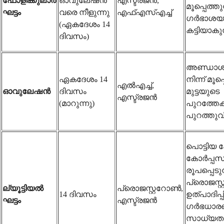
ഫോളിക്കുലാർ
ഓവുലേഷൻ
എസ്ട്രജൻ,
മൂപ്പെത്തുന
ഘട്ടം
വരെ നീളുന്നു
എഫ്എസ്എച്ച്
ഗർഭാശയ ഭ
(ഏകദേശം 14
കട്ടിയാകുന
ദിവസം)
അണ്ഡാശ
ഏകദേശം 14
നിന്ന് മൂപ
എൽഎച്ച്,
ഓവുലേഷൻ
ദിവസം
മുട്ടയുടെ
എസ്ട്രജൻ
(മാറുന്നു)
പുറത്തേക്
പുറത്തുവ
പൊട്ടിയ 
കോർപ്പസ് 
രൂപപ്പെടു
പ്രൊജസ്
ല്യൂട്ടിയൽ
പ്രൊജസ്റ്ററോൺ,
14 ദിവസം
ഉത്പാദിപ്പി
ഘട്ടം
എസ്ട്രജൻ
ഗർഭധാര
സാധ്യതയ