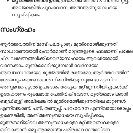
മറ്റ് ലക്ഷണങ്ങൾ ഉണ്ട്
, ഉദാഹരണത്തിന് പനി, തണുപ്പ്,
അല്ലെങ്കിൽ പുറംവേദന, അത് അണുബാധയെ
സൂചിപ്പിക്കാം.
സംഗ്രഹം
ആർത്തവത്തിന് മുമ്പ് പലപ്പോഴും മൂത്രമൊഴിക്കുന്നത്
സാധാരണയായി ഹോർമോൺ മാറ്റങ്ങളുടെ ഫലമാണ്, പക്ഷേ
ചില ലക്ഷണങ്ങൾക്ക് വൈദ്യസഹായം ആവശ്യമായി
വന്നേക്കാം. മൂത്രമൊഴിക്കുമ്പോൾ വേദനയോ
അസ്വസ്ഥതയോ, മൂത്രത്തിൽ രക്തമോ, ആർത്തവത്തിന്
ശേഷവും ലക്ഷണങ്ങൾ നിലനിൽക്കുന്നുണ്ടോ എന്നിവ
അനുഭവപ്പെട്ടാൽ ഉപദേശം തേടുക. മറ്റ് മുന്നറിയിപ്പുകൾക്ക്
ഉദാഹരണം രൂക്ഷമായ പെൽവിക് വേദന, മൂത്രമൊഴിക്കാൻ
ബുദ്ധിമുട്ട്, അല്ലെങ്കിൽ മൂത്രമൊഴിക്കുന്നതിലെ മാറ്റങ്ങൾ
എന്നിവയാണ്. പനി, തണുപ്പ്, പുറംവേദന എന്നിവയോടൊപ്പം
ഉണ്ടെങ്കിൽ, അത് അണുബാധയെ സൂചിപ്പിക്കാം,
മൂത്രനാളിയിലെ അണുബാധകളോ മറ്റ് അവസ്ഥകളോ
ഒഴിവാക്കാൻ ഒരു ആരോഗ്യ പരിരക്ഷാ ദാതാവിനെ