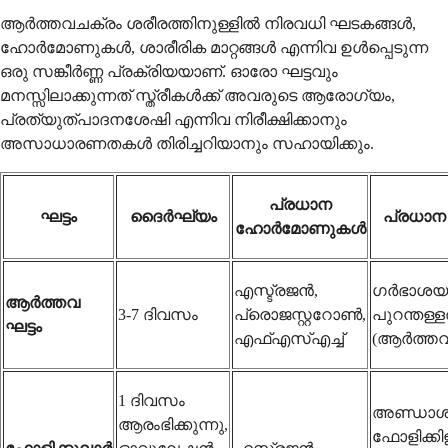
ആർത്തവചക്രം ശരീരത്തിനുള്ളിൽ നിരവധി ഘടകങ്ങൾ,
ഹോർമോണുകൾ, ശാരീരിക മാറ്റങ്ങൾ എന്നിവ ഉൾപ്പെടുന്ന
ഒരു സങ്കീർണ്ണ പ്രക്രിയയാണ്. ഓരോ ഘട്ടവും
മനസ്സിലാക്കുന്നത് സ്ത്രീകൾക്ക് അവരുടെ ആരോഗ്യം,
പ്രത്യുത്പാദനശേഷി എന്നിവ നിരീക്ഷിക്കാനും
അസാധാരണതകൾ തിരിച്ചറിയാനും സഹായിക്കും.
പ്രധാന
ഘട്ടം
ദൈർഘ്യം
പ്രധാന
ഹോർമോണുകൾ
എസ്ട്രജൻ,
ഗർഭാശയ 
ആർത്തവ
3-7 ദിവസം
പ്രൊജസ്റ്ററോൺ,
പുറന്തള്
ഘട്ടം
എഫ്എസ്എച്ച്
(ആർത്തവ
1 ദിവസം
അണ്ഡാശ
ആരംഭിക്കുന്നു,
ഫോളിക്ക