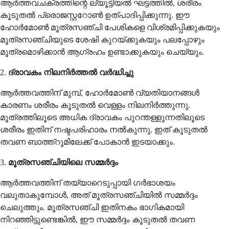
ആർത്തവചക്രത്തിന്റെ ല്യൂട്ടിയൽ ഘട്ടത്തിൽ, ശരീരം
കൂടുതൽ പ്രൊജസ്റ്ററോൺ ഉത്പാദിപ്പിക്കുന്നു. ഈ
ഹോർമോൺ മൂത്രസഞ്ചി പേശികളെ വിശ്രമിപ്പിക്കുകയും
മൂത്രസഞ്ചിയുടെ ശേഷി കുറയ്ക്കുകയും പലപ്പോഴും
മൂത്രമൊഴിക്കാൻ ആഗ്രഹം ഉണ്ടാക്കുകയും ചെയ്യും.
2.
ദ്രാവകം നിലനിർത്തൽ വർദ്ധിച്ചു
ആർത്തവത്തിന് മുമ്പ്, ഹോർമോൺ വ്യതിയാനങ്ങൾ
കാരണം ശരീരം കൂടുതൽ വെള്ളം നിലനിർത്തുന്നു.
മൂത്രത്തിലൂടെ അധിക ദ്രാവകം പുറന്തള്ളുന്നതിലൂടെ
ശരീരം ഇതിന് നഷ്ടപരിഹാരം നൽകുന്നു. ഇത് കൂടുതൽ
തവണ ബാത്ത്റൂമിലേക്ക് പോകാൻ ഇടയാക്കും.
3.
മൂത്രസഞ്ചിയിലെ സമ്മർദ്ദം
ആർത്തവത്തിന് തയ്യാറെടുപ്പായി ഗർഭാശയം
വലുതാകുമ്പോൾ, അത് മൂത്രസഞ്ചിയിൽ സമ്മർദ്ദം
ചെലുത്തും. മൂത്രസഞ്ചി ഇതിനകം ഭാഗികമായി
നിറഞ്ഞിട്ടുണ്ടെങ്കിൽ, ഈ സമ്മർദ്ദം കൂടുതൽ തവണ