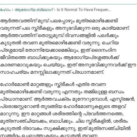
ഹോം
ആരോഗ്യ ബ്ലോഗ്
Is It Normal To Have Frequent Urination Before Period
ആർത്തവത്തിന് മുമ്പ് പലപ്പോഴും മൂത്രമൊഴിക്കേണ്ടി
വരുന്നത് പല സ്ത്രീകളും അനുഭവിക്കുന്ന ഒരു കാര്യമാണ്.
ആർത്തവത്തിന് തൊട്ടുമുമ്പ് ദിവസങ്ങളിൽ പലർക്കും
കൂടുതൽ തവണ മൂത്രമൊഴിക്കേണ്ടി വരുന്നു. ചെറിയ
പ്രശ്നമായി തോന്നിയേക്കാമെങ്കിലും, ഇത് ദൈനംദിന
ജീവിതത്തെ ബാധിക്കുകയും ആരോഗ്യപ്രശ്നങ്ങൾക്ക്
കാരണമാവുകയും ചെയ്യും. ഇത് അനുഭവിക്കുന്നവർക്ക് ഈ
സാഹചര്യം മനസ്സിലാക്കുന്നത് പ്രധാനമാണ്.
ഹോർമോൺ മാറ്റങ്ങളും സ്ത്രീകൾ എത്ര തവണ
മൂത്രമൊഴിക്കേണ്ടി വരുന്നു എന്നതും തമ്മിലുള്ള ബന്ധം
പ്രധാനമാണ്. ആർത്തവചക്രം മുന്നേറുമ്പോൾ, എസ്ട്രജൻ,
പ്രൊജസ്റ്ററോൺ തുടങ്ങിയ ഹോർമോണുകളുടെ അളവ്
മാറുന്നു. ഈ മാറ്റങ്ങൾ ശരീരത്തിന്റെ പ്രവർത്തനത്തെ,
മൂത്രസഞ്ചിയടക്കം, ബാധിക്കും. ചില സ്ത്രീകളിൽ, ശരീരം
കൂടുതൽ ദ്രാവകം സൂക്ഷിക്കുന്നു, ഇത് മൂത്രസഞ്ചിയിൽ
സമ്മർദ്ദം ചെലുത്തുകയും കൂടുതൽ തവണ