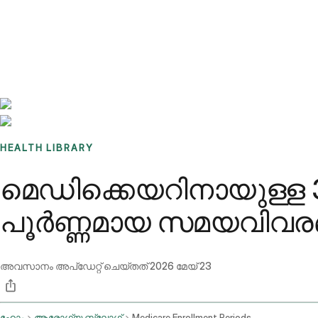
Benchmarks
Stories
FAQ
Sign up / Log in
HEALTH LIBRARY
മെഡിക്കെയറിനായുള്
പൂർണ്ണമായ സമയവിവ
അവസാനം അപ്ഡേറ്റ് ചെയ്തത്
2026 മേയ് 23
ഹോം
ആരോഗ്യ ബ്ലോഗ്
Medicare Enrollment Periods