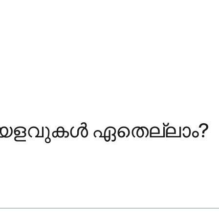
ലയളവുകൾ ഏതെല്ലാം?