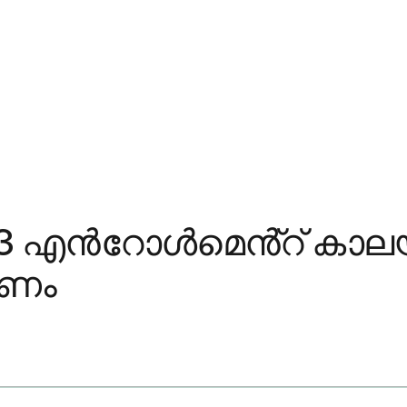
ള 3 എൻറോൾമെൻ്റ് കാ
രണം