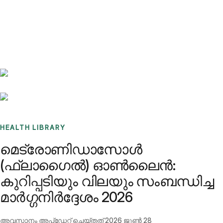
Benchmarks
Stories
FAQ
Sign up / Log in
HEALTH LIBRARY
മെട്രോണിഡാസോൾ
(ഫ്ലാഗൈൽ) ഓൺലൈൻ:
കുറിപ്പടിയും വിലയും സംബന്ധിച്ച
മാർഗ്ഗനിർദ്ദേശം 2026
അവസാനം അപ്ഡേറ്റ് ചെയ്തത്
2026 ജൂൺ 28