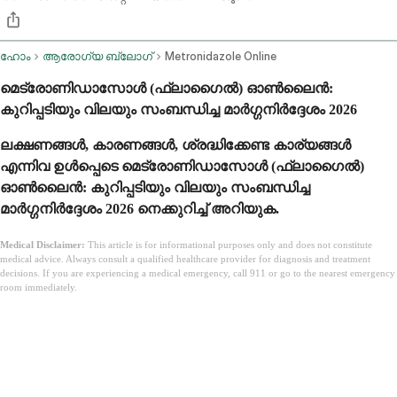
ഹോം
ആരോഗ്യ ബ്ലോഗ്
Metronidazole Online
മെട്രോണിഡാസോൾ (ഫ്ലാഗൈൽ) ഓൺലൈൻ:
കുറിപ്പടിയും വിലയും സംബന്ധിച്ച മാർഗ്ഗനിർദ്ദേശം 2026
ലക്ഷണങ്ങൾ, കാരണങ്ങൾ, ശ്രദ്ധിക്കേണ്ട കാര്യങ്ങൾ
എന്നിവ ഉൾപ്പെടെ മെട്രോണിഡാസോൾ (ഫ്ലാഗൈൽ)
ഓൺലൈൻ: കുറിപ്പടിയും വിലയും സംബന്ധിച്ച
മാർഗ്ഗനിർദ്ദേശം 2026 നെക്കുറിച്ച് അറിയുക.
Medical Disclaimer:
This article is for informational purposes only and does not constitute
medical advice. Always consult a qualified healthcare provider for diagnosis and treatment
decisions. If you are experiencing a medical emergency, call 911 or go to the nearest emergency
room immediately.