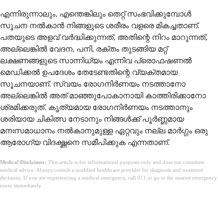
എന്നിരുന്നാലും, എന്തെങ്കിലും തെറ്റ് സംഭവിക്കുമ്പോൾ
സൂചന നൽകാൻ നിങ്ങളുടെ ശരീരം വളരെ മികച്ചതാണ്.
പതയുടെ അളവ് വർദ്ധിക്കുന്നത്, അതിന്റെ നിറം മാറുന്നത്,
അല്ലെങ്കിൽ വേദന, പനി, രക്തം തുടങ്ങിയ മറ്റ്
ലക്ഷണങ്ങളുടെ സാന്നിധ്യം എന്നിവ പ്രൊഫഷണൽ
മെഡിക്കൽ ഉപദേശം തേടേണ്ടതിന്റെ വ്യക്തമായ
സൂചനയാണ്. സ്വയം രോഗനിർണയം നടത്താനോ
അല്ലെങ്കിൽ അത് മാഞ്ഞുപോകാനായി കാത്തിരിക്കാനോ
ശ്രമിക്കരുത്. കൃത്യമായ രോഗനിർണയം നടത്താനും
ശരിയായ ചികിത്സ നേടാനും നിങ്ങൾക്ക് പൂർണ്ണമായ
മനഃസമാധാനം നൽകാനുമുള്ള ഏറ്റവും നല്ല മാർഗ്ഗം ഒരു
ആരോഗ്യ വിദഗ്ദ്ധനെ സമീപിക്കുക എന്നതാണ്.
Medical Disclaimer:
This article is for informational purposes only and does not constitute
medical advice. Always consult a qualified healthcare provider for diagnosis and treatment
decisions. If you are experiencing a medical emergency, call 911 or go to the nearest emergency
room immediately.