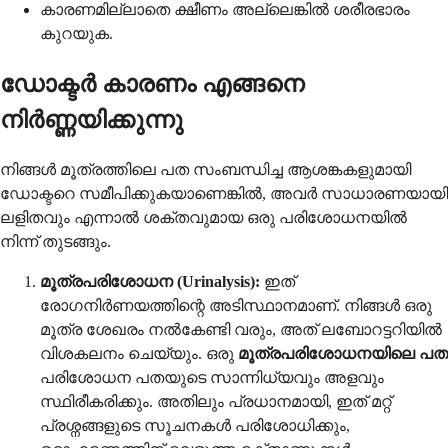
കാരണമില്ലാതെ ക്ഷീണം അല്ലെങ്കിൽ ശരീരഭാരം
കുറയുക.
ഡോക്ടർ കാരണം എങ്ങനെ
നിർണ്ണയിക്കുന്നു
നിങ്ങൾ മൂത്രത്തിലെ പത സംബന്ധിച്ച ആശങ്കകളുമായി
ഡോക്ടറെ സമീപിക്കുകയാണെങ്കിൽ, അവർ സാധാരണയായി
ലളിതവും എന്നാൽ ശക്തവുമായ ഒരു പരിശോധനയിൽ
നിന്ന് തുടങ്ങും.
മൂത്രപരിശോധന (Urinalysis):
ഇത്
രോഗനിർണയത്തിന്റെ അടിസ്ഥാനമാണ്. നിങ്ങൾ ഒരു
മൂത്ര ശേഖരം നൽകേണ്ടി വരും, അത് ലബോറട്ടറിയിൽ
വിശകലനം ചെയ്യും. ഒരു
മൂത്രപരിശോധനയിലെ പത
പരിശോധന പതയുടെ സാന്നിധ്യവും അളവും
സ്ഥിരീകരിക്കും. അതിലും പ്രധാനമായി, ഇത് മറ്റ്
പ്രശ്നങ്ങളുടെ സൂചനകൾ പരിശോധിക്കും,