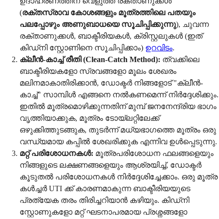
ഉദാഹരണത്തിന് വെളുത്ത രക്താണുക്കൾ
(
രക്തസ്രാവ കോശങ്ങളും മൂത്രത്തിലെ പതയും
പലപ്പോഴും അണുബാധയെ സൂചിപ്പിക്കുന്നു
), ചുവന്ന
രക്താണുക്കൾ, ബാക്ടീരിയകൾ, ക്രിസ്റ്റലുകൾ (ഇത്
കിഡ്നി സ്റ്റോണിനെ സൂചിപ്പിക്കാം)
ഉറവിടം
.
ക്ലീൻ-കാച്ച് രീതി (Clean-Catch Method):
ത്വക്കിലെ
ബാക്ടീരിയകളോ സ്രവങ്ങളോ മൂലം ശേഖരം
മലിനമാകാതിരിക്കാൻ, ഡോക്ടർ നിങ്ങളോട് "ക്ലീൻ-
കാച്ച്" സാമ്പിൾ എങ്ങനെ നൽകണമെന്ന് നിർദ്ദേശിക്കും.
ഇതിൽ മൂത്രമൊഴിക്കുന്നതിന് മുമ്പ് ജനനേന്ദ്രിയ ഭാഗം
വൃത്തിയാക്കുക, മൂത്രം ടോയ്‌ലറ്റിലേക്ക്
ഒഴുക്കിത്തുടങ്ങുക, തുടർന്ന് മധ്യഭാഗത്തെ മൂത്രം ഒരു
വന്ധ്യമായ കപ്പിൽ ശേഖരിക്കുക എന്നിവ ഉൾപ്പെടുന്നു.
മറ്റ് പരിശോധനകൾ:
മൂത്രപരിശോധന ഫലങ്ങളെയും
നിങ്ങളുടെ ലക്ഷണങ്ങളെയും ആശ്രയിച്ച്, ഡോക്ടർ
കൂടുതൽ പരിശോധനകൾ നിർദ്ദേശിച്ചേക്കാം. ഒരു മൂത്ര
കൾച്ചർ UTI ക്ക് കാരണമാകുന്ന ബാക്ടീരിയയുടെ
പ്രത്യേക തരം തിരിച്ചറിയാൻ കഴിയും. കിഡ്നി
സ്റ്റോണുകളോ മറ്റ് ഘടനാപരമായ പ്രശ്നങ്ങളോ