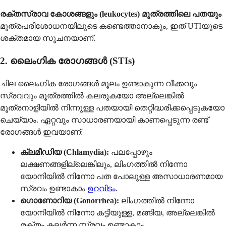
രക്തസ്രാവ കോശങ്ങളും (leukocytes) മൂത്രത്തിലെ പതയും
മൂത്രപരിശോധനയിലൂടെ കണ്ടെത്താനാകും, ഇത് UTIയുടെ
ശക്തമായ സൂചനയാണ്.
2. ലൈംഗിക രോഗങ്ങൾ (STIs)
ചില ലൈംഗിക രോഗങ്ങൾ മൂലം ഉണ്ടാകുന്ന വീക്കവും
സ്രവവും മൂത്രത്തിൽ കലരുകയോ അല്ലെങ്കിൽ
മൂത്രനാളിയിൽ നിന്നുള്ള പതയായി തെറ്റിദ്ധരിക്കപ്പെടുകയോ
ചെയ്യാം. ഏറ്റവും സാധാരണയായി കാണപ്പെടുന്ന രണ്ട്
രോഗങ്ങൾ ഇവയാണ്:
ക്ലമീഡിയ (Chlamydia):
പലപ്പോഴും
ലക്ഷണങ്ങളില്ലെങ്കിലും, ലിംഗത്തിൽ നിന്നോ
യോനിയിൽ നിന്നോ പത പോലുള്ള അസാധാരണമായ
സ്രവം ഉണ്ടാകാം
ഉറവിടം
.
ഗൊണോറിയ (Gonorrhea):
ലിംഗത്തിൽ നിന്നോ
യോനിയിൽ നിന്നോ കട്ടിയുള്ള, മങ്ങിയ, അല്ലെങ്കിൽ
രക്തം കലർന്ന സ്രവം ഉണ്ടാകാം.