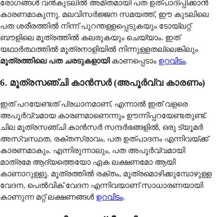
രോഗങ്ങൾ വൻകുടലിൽ അമിതമായി പത ഉത്പാദിപ്പിക്കാൻ
കാരണമാകുന്നു. മലവിസർജ്ജന സമയത്ത്, ഈ കുടലിലെ
പത ശരീരത്തിൽ നിന്ന് പുറന്തള്ളപ്പെടുകയും ടോയ്‌ലറ്റ്
ബൗളിലെ മൂത്രത്തിൽ കലരുകയും ചെയ്യാം. ഇത്
യഥാർത്ഥത്തിൽ മൂത്രനാളിയിൽ നിന്നുള്ളതല്ലെങ്കിലും
മൂത്രത്തിലെ പത ചരടുകളായി
കാണപ്പെടാം
ഉറവിടം
.
6. മൂത്രസഞ്ചി കാൻസർ (അപൂർവ്വ കാരണം)
ഇത് പറയേണ്ടത് പ്രധാനമാണ്, എന്നാൽ ഇത് വളരെ
അപൂർവ്വമായ കാരണമാണെന്നും ഊന്നിപ്പറയേണ്ടതുണ്ട്.
ചില മൂത്രസഞ്ചി കാൻസർ സന്ദർഭങ്ങളിൽ, ഒരു ട്യൂമർ
അസ്വസ്ഥത, രക്തസ്രാവം, പത ഉത്പാദനം എന്നിവയ്ക്ക്
കാരണമാകും. എന്നിരുന്നാലും, പത അപൂർവ്വമായി
മാത്രമേ ആദ്യത്തെയോ ഏക ലക്ഷണമോ ആയി
കാണാറുള്ളൂ. മൂത്രത്തിൽ രക്തം, മൂത്രമൊഴിക്കുമ്പോഴുള്ള
വേദന, പെൽവിക് വേദന എന്നിവയാണ് സാധാരണയായി
കാണുന്ന മറ്റ് ലക്ഷണങ്ങൾ
ഉറവിടം
.