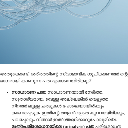
അതുകൊണ്ട്, ശരീരത്തിന്റെ സ്വാഭാവിക ശുചീകരണത്തിന്റെ
ഭാഗമായി കാണുന്ന പത എങ്ങനെയിരിക്കും?
സാധാരണ പത:
സാധാരണയായി നേർത്ത,
സുതാര്യമായ, വെള്ള അല്ലെങ്കിൽ വെളുത്ത
നിറത്തിലുള്ള ചരടുകൾ പോലെയായിരിക്കും
കാണപ്പെടുക. ഇതിന്റെ അളവ് വളരെ കുറവായിരിക്കും,
പലപ്പോഴും നിങ്ങൾ ഇത് ശ്രദ്ധിക്കാറുപോലുമില്ല.
മൂത്രപരിശോധനയിലെ (urinalysis) പത
പരിശോധന