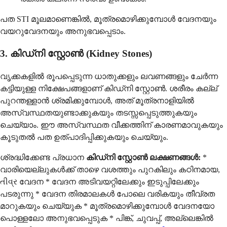
പത STI മൂലമാണെങ്കിൽ, മൂത്രമൊഴിക്കുമ്പോൾ വേദനയും
വയറുവേദനയും അനുഭവപ്പെടാം.
3. കിഡ്നി സ്റ്റോൺ (Kidney Stones)
വൃക്കകളിൽ രൂപപ്പെടുന്ന ധാതുക്കളും ലവണങ്ങളും ചേർന്ന
കട്ടിയുള്ള നിക്ഷേപങ്ങളാണ് കിഡ്നി സ്റ്റോൺ. ശരീരം കല്ല്
പുറന്തള്ളാൻ ശ്രമിക്കുമ്പോൾ, അത് മൂത്രനാളിയിൽ
അസ്വസ്ഥതയുണ്ടാക്കുകയും തടസ്സപ്പെടുത്തുകയും
ചെയ്യാം. ഈ അസ്വസ്ഥത വീക്കത്തിന് കാരണമാവുകയും
കൂടുതൽ പത ഉത്പാദിപ്പിക്കുകയും ചെയ്യും.
ശ്രദ്ധിക്കേണ്ട പ്രധാന
കിഡ്നി സ്റ്റോൺ ലക്ഷണങ്ങൾ:
*
വാരിയെല്ലുകൾക്ക് താഴെ വശത്തും പുറകിലും കഠിനമായ,
તીવ્ર വേദന * വേദന അടിവയറ്റിലേക്കും ഇടുപ്പിലേക്കും
പടരുന്നു * വേദന തിരമാലകൾ പോലെ വരികയും തീവ്രത
മാറുകയും ചെയ്യുക * മൂത്രമൊഴിക്കുമ്പോൾ വേദനയോ
പൊള്ളലോ അനുഭവപ്പെടുക * പിങ്ക്, ചുവപ്പ്, അല്ലെങ്കിൽ