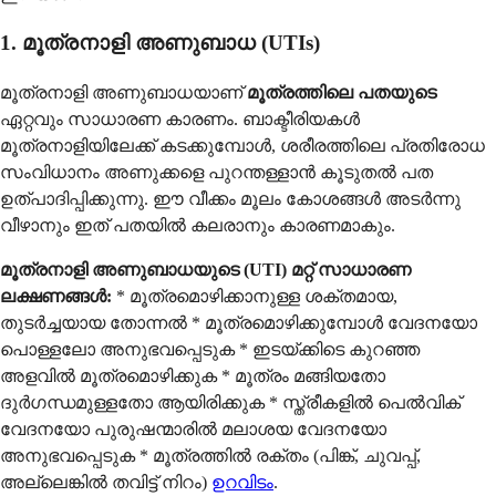
1. മൂത്രനാളി അണുബാധ (UTIs)
മൂത്രനാളി അണുബാധയാണ്
മൂത്രത്തിലെ പതയുടെ
ഏറ്റവും സാധാരണ കാരണം. ബാക്ടീരിയകൾ
മൂത്രനാളിയിലേക്ക് കടക്കുമ്പോൾ, ശരീരത്തിലെ പ്രതിരോധ
സംവിധാനം അണുക്കളെ പുറന്തള്ളാൻ കൂടുതൽ പത
ഉത്പാദിപ്പിക്കുന്നു. ഈ വീക്കം മൂലം കോശങ്ങൾ അടർന്നു
വീഴാനും ഇത് പതയിൽ കലരാനും കാരണമാകും.
മൂത്രനാളി അണുബാധയുടെ (UTI) മറ്റ് സാധാരണ
ലക്ഷണങ്ങൾ:
* മൂത്രമൊഴിക്കാനുള്ള ശക്തമായ,
തുടർച്ചയായ തോന്നൽ * മൂത്രമൊഴിക്കുമ്പോൾ വേദനയോ
പൊള്ളലോ അനുഭവപ്പെടുക * ഇടയ്ക്കിടെ കുറഞ്ഞ
അളവിൽ മൂത്രമൊഴിക്കുക * മൂത്രം മങ്ങിയതോ
ദുർഗന്ധമുള്ളതോ ആയിരിക്കുക * സ്ത്രീകളിൽ പെൽവിക്
വേദനയോ പുരുഷന്മാരിൽ മലാശയ വേദനയോ
അനുഭവപ്പെടുക * മൂത്രത്തിൽ രക്തം (പിങ്ക്, ചുവപ്പ്,
അല്ലെങ്കിൽ തവിട്ട് നിറം)
ഉറവിടം
.