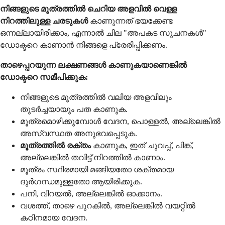
നിങ്ങളുടെ മൂത്രത്തിൽ ചെറിയ അളവിൽ വെള്ള
നിറത്തിലുള്ള ചരടുകൾ
കാണുന്നത് ഭയക്കേണ്ട
ഒന്നല്ലായിരിക്കാം, എന്നാൽ ചില "അപകട സൂചനകൾ"
ഡോക്ടറെ കാണാൻ നിങ്ങളെ പ്രേരിപ്പിക്കണം.
താഴെപ്പറയുന്ന ലക്ഷണങ്ങൾ കാണുകയാണെങ്കിൽ
ഡോക്ടറെ സമീപിക്കുക:
നിങ്ങളുടെ മൂത്രത്തിൽ വലിയ അളവിലും
തുടർച്ചയായും പത കാണുക.
മൂത്രമൊഴിക്കുമ്പോൾ വേദന, പൊള്ളൽ, അല്ലെങ്കിൽ
അസ്വസ്ഥത അനുഭവപ്പെടുക.
മൂത്രത്തിൽ രക്തം
കാണുക, ഇത് ചുവപ്പ്, പിങ്ക്,
അല്ലെങ്കിൽ തവിട്ട് നിറത്തിൽ കാണാം.
മൂത്രം സ്ഥിരമായി മങ്ങിയതോ ശക്തമായ
ദുർഗന്ധമുള്ളതോ ആയിരിക്കുക.
പനി, വിറയൽ, അല്ലെങ്കിൽ ഓക്കാനം.
വശത്ത്, താഴെ പുറകിൽ, അല്ലെങ്കിൽ വയറ്റിൽ
കഠിനമായ വേദന.