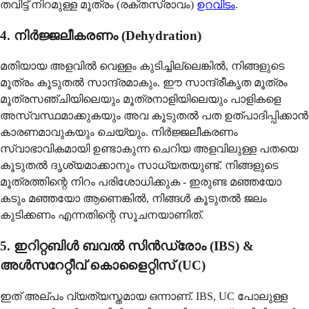
തവിട്ട് നിറമുള്ള മൂത്രം (രക്തസ്രാവം)
ഉറവിടം
.
4. നിർജ്ജലീകരണം (Dehydration)
മതിയായ അളവിൽ വെള്ളം കുടിച്ചില്ലെങ്കിൽ, നിങ്ങളുടെ
മൂത്രം കൂടുതൽ സാന്ദ്രമാകും. ഈ സാന്ദ്രീകൃത മൂത്രം
മൂത്രസഞ്ചിയിലെയും മൂത്രനാളിയിലെയും പാളികളെ
അസ്വസ്ഥമാക്കുകയും അവ കൂടുതൽ പത ഉത്പാദിപ്പിക്കാൻ
കാരണമാവുകയും ചെയ്യും. നിർജ്ജലീകരണം
സ്വാഭാവികമായി ഉണ്ടാകുന്ന ചെറിയ അളവിലുള്ള പതയെ
കൂടുതൽ ദൃശ്യമാക്കാനും സാധ്യതയുണ്ട്. നിങ്ങളുടെ
മൂത്രത്തിന്റെ നിറം പരിശോധിക്കുക - ഇരുണ്ട മഞ്ഞയോ
കടും മഞ്ഞയോ ആണെങ്കിൽ, നിങ്ങൾ കൂടുതൽ ജലം
കുടിക്കണം എന്നതിന്റെ സൂചനയാണിത്.
5. ഇറിറ്റബിൾ ബവൽ സിൻഡ്രോം (IBS) &
അൾസറേറ്റീവ് കൊളൈറ്റിസ് (UC)
ഇത് അല്പം വ്യത്യസ്തമായ ഒന്നാണ്. IBS, UC പോലുള്ള