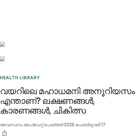
Benchmarks
Stories
FAQ
Sign up / Log in
HEALTH LIBRARY
വയറിലെ മഹാധമനി അനൂറിയസം
എന്താണ്? ലക്ഷണങ്ങൾ,
കാരണങ്ങൾ, ചികിത്സ
അവസാനം അപ്ഡേറ്റ് ചെയ്തത്
2025 ഫെബ്രുവരി 17