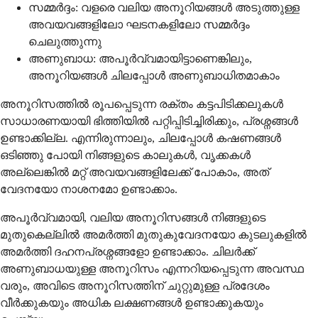
സമ്മർദ്ദം: വളരെ വലിയ അനൂറിയങ്ങൾ അടുത്തുള്ള
അവയവങ്ങളിലോ ഘടനകളിലോ സമ്മർദ്ദം
ചെലുത്തുന്നു
അണുബാധ: അപൂർവ്വമായിട്ടാണെങ്കിലും,
അനൂറിയങ്ങൾ ചിലപ്പോൾ അണുബാധിതമാകാം
അനൂറിസത്തിൽ രൂപപ്പെടുന്ന രക്തം കട്ടപിടിക്കലുകൾ
സാധാരണയായി ഭിത്തിയിൽ പറ്റിപ്പിടിച്ചിരിക്കും, പ്രശ്നങ്ങൾ
ഉണ്ടാക്കില്ല. എന്നിരുന്നാലും, ചിലപ്പോൾ കഷണങ്ങൾ
ഒടിഞ്ഞു പോയി നിങ്ങളുടെ കാലുകൾ, വൃക്കകൾ
അല്ലെങ്കിൽ മറ്റ് അവയവങ്ങളിലേക്ക് പോകാം, അത്
വേദനയോ നാശനമോ ഉണ്ടാക്കാം.
അപൂർവ്വമായി, വലിയ അനൂറിസങ്ങൾ നിങ്ങളുടെ
മുതുകെല്ലിൽ അമർത്തി മുതുകുവേദനയോ കുടലുകളിൽ
അമർത്തി ദഹനപ്രശ്നങ്ങളോ ഉണ്ടാക്കാം. ചിലർക്ക്
അണുബാധയുള്ള അനൂറിസം എന്നറിയപ്പെടുന്ന അവസ്ഥ
വരും, അവിടെ അനൂറിസത്തിന് ചുറ്റുമുള്ള പ്രദേശം
വീർക്കുകയും അധിക ലക്ഷണങ്ങൾ ഉണ്ടാക്കുകയും