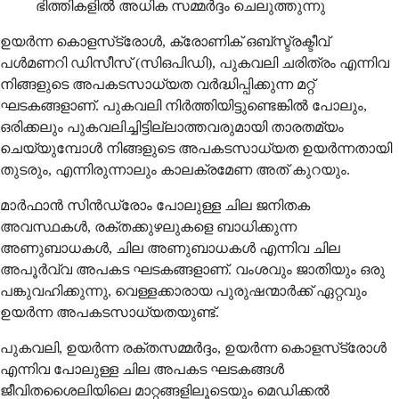
ഭിത്തികളിൽ അധിക സമ്മർദ്ദം ചെലുത്തുന്നു
ഉയർന്ന കൊളസ്‌ട്രോൾ, ക്രോണിക് ഒബ്‌സ്ട്രക്ടീവ്
പൾമണറി ഡിസീസ് (സിഒപിഡി), പുകവലി ചരിത്രം എന്നിവ
നിങ്ങളുടെ അപകടസാധ്യത വർദ്ധിപ്പിക്കുന്ന മറ്റ്
ഘടകങ്ങളാണ്. പുകവലി നിർത്തിയിട്ടുണ്ടെങ്കിൽ പോലും,
ഒരിക്കലും പുകവലിച്ചിട്ടില്ലാത്തവരുമായി താരതമ്യം
ചെയ്യുമ്പോൾ നിങ്ങളുടെ അപകടസാധ്യത ഉയർന്നതായി
തുടരും, എന്നിരുന്നാലും കാലക്രമേണ അത് കുറയും.
മാർഫാൻ സിൻഡ്രോം പോലുള്ള ചില ജനിതക
അവസ്ഥകൾ, രക്തക്കുഴലുകളെ ബാധിക്കുന്ന
അണുബാധകൾ, ചില അണുബാധകൾ എന്നിവ ചില
അപൂർവ്വ അപകട ഘടകങ്ങളാണ്. വംശവും ജാതിയും ഒരു
പങ്കുവഹിക്കുന്നു, വെള്ളക്കാരായ പുരുഷന്മാർക്ക് ഏറ്റവും
ഉയർന്ന അപകടസാധ്യതയുണ്ട്.
പുകവലി, ഉയർന്ന രക്തസമ്മർദ്ദം, ഉയർന്ന കൊളസ്‌ട്രോൾ
എന്നിവ പോലുള്ള ചില അപകട ഘടകങ്ങൾ
ജീവിതശൈലിയിലെ മാറ്റങ്ങളിലൂടെയും മെഡിക്കൽ