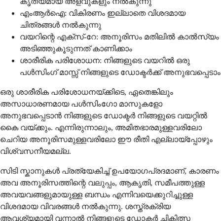
കൃത്യമായ അളവുകളും നൽകുന്നു
എംആർഐ: വികിരണം ഇല്ലാതെ വിശദമായ
ചിത്രങ്ങൾ നൽകുന്നു
വയറിന്റെ എക്സ്-റേ: അനൂരിസം മതിലിൽ കാൽസ്യം
അടിഞ്ഞുകൂടുന്നത് കാണിക്കാം
ശാരീരിക പരിശോധന: നിങ്ങളുടെ വയറിൽ ഒരു
പൾസിംഗ് മാസ്സ് നിങ്ങളുടെ ഡോക്ടർക്ക് അനുഭവപ്പെടാം
ഒരു ശാരീരിക പരിശോധനയ്ക്കിടെ, ഏതെങ്കിലും
അസാധാരണമായ പൾസിംഗോ മാസുകളോ
അനുഭവപ്പെടാൻ നിങ്ങളുടെ ഡോക്ടർ നിങ്ങളുടെ വയറ്റിൽ
കൈ വയ്ക്കും. എന്നിരുന്നാലും, അമിതഭാരമുള്ളവരിലോ
ചെറിയ അനൂരിസമുള്ളവരിലോ ഈ രീതി എല്ലായ്പ്പോഴും
വിശ്വസനീയമല്ല.
സിടി സ്കാനുകൾ പ്രത്യേകിച്ച് ഉപയോഗപ്രദമാണ്, കാരണം
അവ അനൂരിസത്തിന്റെ വലുപ്പം, ആകൃതി, സമീപത്തുള്ള
അവയവങ്ങളുമായുള്ള ബന്ധം എന്നിവയെക്കുറിച്ചുള്ള
വിശദമായ വിവരങ്ങൾ നൽകുന്നു. ശസ്ത്രക്രിയ
ആവശ്യമായി വന്നാൽ നിങ്ങളുടെ ഡോക്ടർ ചികിത്സ