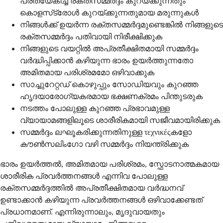
പ്രത്യേകിച്ച് രക്തസമ്മർദ്ദം കുറയ്ക്കുന്നതും
കൊളസ്‌ട്രോൾ കുറയ്ക്കുന്നതുമായ മരുന്നുകൾ
നിങ്ങൾക്ക് ഉയർന്ന രക്തസമ്മർദ്ദമുണ്ടെങ്കിൽ നിങ്ങളുടെ
രക്തസമ്മർദ്ദം പതിവായി നിരീക്ഷിക്കുക
നിങ്ങളുടെ വയറ്റിൽ അപ്രതീക്ഷിതമായി സമ്മർദ്ദം
വർദ്ധിപ്പിക്കാൻ കഴിയുന്ന ഭാരം ഉയർത്തുന്നതോ
അമിതമായ പരിശ്രമമോ ഒഴിവാക്കുക
സാച്ചുറേറ്റഡ് കൊഴുപ്പും സോഡിയവും കുറഞ്ഞ
ഹൃദയാരോഗ്യകരമായ ഭക്ഷണക്രമം പിന്തുടരുക
നടത്തം പോലുള്ള കുറഞ്ഞ പ്രഭാവമുള്ള
വ്യായാമങ്ങളിലൂടെ ശാരീരികമായി സജീവമായിരിക്കുക
സമ്മർദ്ദം ലഘൂകരിക്കുന്നതിനുള്ള τεχνικέςകളോ
കൗൺസലിംഗോ വഴി സമ്മർദ്ദം നിയന്ത്രിക്കുക
ഭാരം ഉയർത്തൽ, അമിതമായ പരിശ്രമം, സ്ഫോടനാത്മകമായ
ശാരീരിക പ്രവർത്തനങ്ങൾ എന്നിവ പോലുള്ള
രക്തസമ്മർദ്ദത്തിൽ അപ്രതീക്ഷിതമായ വർദ്ധനവ്
ഉണ്ടാക്കാൻ കഴിയുന്ന പ്രവർത്തനങ്ങൾ ഒഴിവാക്കേണ്ടത്
പ്രധാനമാണ്. എന്നിരുന്നാലും, മൃദുവായതും