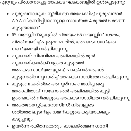
ഏറ്റവും പ്രധാനപ്പെട്ട അപകട ഘടകങ്ങളിൽ ഉൾപ്പെടുന്നു:
പുരുഷനാകുക: സ്ത്രീകളെ അപേക്ഷിച്ച് പുരുഷന്മാർ
AAA വികസിപ്പിക്കാനുള്ള സാധ്യത 4 മുതൽ 6 മടങ്ങ്
കൂടുതലാണ്
65 വയസ്സിന് മുകളിൽ പ്രായം: 65 വയസ്സിന് ശേഷം,
പ്രത്യേകിച്ച് പുരുഷന്മാരിൽ, അപകടസാധ്യത
ഗണ്യമായി വർദ്ധിക്കുന്നു
പുകവലി: നിലവിലെ അല്ലെങ്കിൽ മുൻ
പുകവലിക്കാർക്ക് വളരെ കൂടുതൽ
അപകടസാധ്യതയുണ്ട്, പാക്ക്-വർഷങ്ങൾ
കൂടുന്നതിനനുസരിച്ച് അപകടസാധ്യത വർദ്ധിക്കുന്നു
കുടുംബ ചരിത്രം: അനൂരിസം ബാധിച്ച ഒരു
മാതാപിതാവ്, സഹോദരൻ അല്ലെങ്കിൽ കുട്ടി
ഉണ്ടെങ്കിൽ നിങ്ങളുടെ അപകടസാധ്യത വർദ്ധിക്കുന്നു
അതെറോസ്ക്ലെറോസിസ്: നിങ്ങളുടെ
ശരീരത്തിലുടനീളം ധമനികളുടെ കട്ടിയാക്കലും
കടുപ്പവും
ഉയർന്ന രക്തസമ്മർദ്ദം: കാലക്രമേണ ധമനി