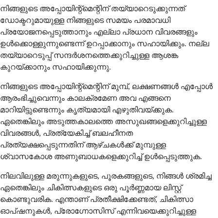
നിങ്ങളുടെ അപ്പോയിന്റ്മെന്റിന് തയ്യാറെടുക്കുന്നത്
ഡോക്ടറുമായുള്ള നിങ്ങളുടെ സമയം പരമാവധി
പ്രയോജനപ്പെടുത്താനും എല്ലാ പ്രധാന വിവരങ്ങളും
ഉൾക്കൊള്ളുന്നുണ്ടെന്ന് ഉറപ്പാക്കാനും സഹായിക്കും. നല്ല
തയ്യാറെടുപ്പ് സന്ദർശനത്തെക്കുറിച്ചുള്ള ആശങ്ക
കുറയ്ക്കാനും സഹായിക്കുന്നു.
നിങ്ങളുടെ അപ്പോയിന്റ്മെന്റിന് മുമ്പ്, ലക്ഷണങ്ങൾ എപ്പോൾ
ആരംഭിച്ചുവെന്നും കാലക്രമേണ അവ എങ്ങനെ
മാറിയിട്ടുണ്ടെന്നും കൃത്യമായി എഴുതിവയ്ക്കുക.
ഏതെങ്കിലും അടുത്തകാലത്തെ അസുഖങ്ങളെക്കുറിച്ചുള്ള
വിവരങ്ങൾ, പ്രത്യേകിച്ച് ബലഹീനത
പ്രത്യക്ഷപ്പെടുന്നതിന് ആഴ്ചകൾക്ക് മുമ്പുള്ള
ശ്വാസകോശ അണുബാധകളെക്കുറിച്ച് ഉൾപ്പെടുത്തുക.
നിലവിലുള്ള മരുന്നുകളുടെ, പൂരകങ്ങളുടെ, നിങ്ങൾ ശ്രമിച്ച
ഏതെങ്കിലും ചികിത്സകളുടെ ഒരു പൂർണ്ണമായ ലിസ്റ്റ്
കൊണ്ടുവരിക. എന്താണ് പ്രതീക്ഷിക്കേണ്ടത്, ചികിത്സാ
ഓപ്ഷനുകൾ, പ്രോഗ്നോസിസ് എന്നിവയെക്കുറിച്ചുള്ള