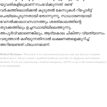
യുവതികളിലുമാണ് സംഭവിക്കുന്നത്. രണ്ട്
വര്‍ഷത്തിലൊരിക്കല്‍ കൂടുതല്‍ കേസുകള്‍ റിപ്പോര്‍ട്ട്
ചെയ്യപ്പെടുന്നതായി തോന്നുന്നു, സാധാരണയായി
വേനല്‍ക്കാലാവസാനത്തും ശരത്കാലത്തിന്റെ
തുടക്കത്തിലും ഉച്ചസ്ഥായിയിലെത്തുന്നു.
അപൂര്‍വ്വമാണെങ്കിലും, ആദ്യകാല ചികിത്സ വ്യത്യാസം
വരുത്താന്‍ കഴിയുന്നതിനാല്‍ ലക്ഷണങ്ങളെക്കുറിച്ച്
അറിയേണ്ടത് പ്രധാനമാണ്.
Medical Disclaimer:
This article is for informational purposes only and does not constitute
medical advice. Always consult a qualified healthcare provider for diagnosis and treatment
decisions. If you are experiencing a medical emergency, call 911 or go to the nearest emergency
room immediately.