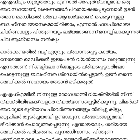
എഎഫ്എം ഗുരുതരവും എന്നാൽ അപൂർവ്വവുമായ ഒരു
അവസ്ഥയാണ്, ലക്ഷണങ്ങൾ പ്രത്യക്ഷപ്പെടുമ്പോൾ ഉടൻ
തന്നെ മെഡിക്കൽ ശ്രദ്ധ ആവശ്യമാണ്. പെട്ടെന്നുള്ള
ബലഹീനത ഭയാനകമായിരിക്കാം, എന്നാൽ ഫലപ്രദമായ
ചികിത്സകളും പിന്തുണയും ലഭ്യമാണെന്ന് മനസ്സിലാക്കുന്നത്
ചില ആശ്വാസം നൽകും.
ഓർക്കേണ്ടതിൽ വച്ച് ഏറ്റവും പ്രധാനപ്പെട്ട കാര്യം,
നേരത്തെ മെഡിക്കൽ ഇടപെടൽ വ്യത്യാസം വരുത്തുന്നു
എന്നതാണ്. നിങ്ങളിലോ നിങ്ങളുടെ പ്രിയപ്പെട്ടവരിലോ
പെട്ടെന്നുള്ള ബലഹീനത ശ്രദ്ധയിൽപ്പെട്ടാൽ, ഉടൻ തന്നെ
മെഡിക്കൽ സഹായം തേടാൻ മടിക്കരുത്.
എഎഫ്എമ്മിൽ നിന്നുള്ള രോഗശാന്തി വ്യക്തിയിൽ നിന്ന്
വ്യക്തിയിലേക്ക് വളരെ വ്യത്യാസപ്പെട്ടിരിക്കുന്നു. ചിലർക്ക്
അവരുടെ ഭൂരിഭാഗം പ്രവർത്തനങ്ങളും തിരിച്ചു കിട്ടും,
മറ്റുചിലർ തുടർച്ചയായി ഉണ്ടാകുന്ന പ്രഭാവങ്ങളുമായി
ജീവിക്കാൻ പൊരുത്തപ്പെടുന്നു. എന്തായാലും, ശരിയായ
മെഡിക്കൽ പരിചരണം, പുനരധിവാസം, പിന്തുണ
എന്നിവയോടെ, എഎഫ്എം ഉള്ളവർക്ക് അർത്ഥവത്തായ,