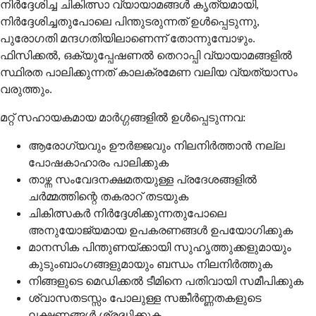
നിർദ്ദേശിച്ച ചികിത്സാ വ്യായാമങ്ങൾ കൃത്യമായി,
നിർദ്ദേശിച്ചതുപോലെ പിന്തുടരുന്നത് ഉൾപ്പെടുന്നു,
പുരോഗതി മന്ദഗതിയിലാണെന്ന് തോന്നുമ്പോഴും.
ഫിസിക്കൽ, ഒക്യുപ്പേഷണൽ തെറാപ്പി വ്യായാമങ്ങളിൽ
സ്ഥിരത പാലിക്കുന്നത് കാലക്രമേണ വലിയ വ്യത്യാസം
വരുത്തും.
മറ്റ് സഹായകമായ മാർഗ്ഗങ്ങളിൽ ഉൾപ്പെടുന്നവ:
ആരോഗ്യവും ഊർജ്ജവും നിലനിർത്താൻ നല്ല
പോഷകാഹാരം പാലിക്കുക
താഴ്ന്ന സംവേദനക്ഷമതയുള്ള പ്രദേശങ്ങളിൽ
ചർമ്മത്തിന്റെ തകരാറ് തടയുക
ചികിത്സകർ നിർദ്ദേശിക്കുന്നതുപോലെ
അനുയോജ്യമായ ഉപകരണങ്ങൾ ഉപയോഗിക്കുക
മാനസിക പിന്തുണയ്ക്കായി സുഹൃത്തുക്കളുമായും
കുടുംബാംഗങ്ങളുമായും ബന്ധം നിലനിർത്തുക
നിങ്ങളുടെ മെഡിക്കൽ ടീമിനെ പതിവായി സമീപിക്കുക
ശ്വാസതടസ്സം പോലുള്ള സങ്കീർണ്ണതകളുടെ
ലക്ഷണങ്ങൾ ശ്രദ്ധിക്കുക