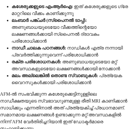
കശേരുക്കളുടെ എംആർഐ:
ഇത് കശേരുക്കളുടെ ഗ്രേ
മാറ്ററിലെ വീക്കം കാണിക്കുന്നു
ലംബാർ പങ്ക്ചർ (സ്പൈനൽ ടാപ്പ്):
അണുബാധയുടെയോ വീക്കത്തിന്റെയോ
ലക്ഷണങ്ങൾക്കായി സ്പൈനൽ ദ്രാവകം
പരിശോധിക്കാൻ
നാഡീ ചാലക പഠനങ്ങൾ:
നാഡികൾ എത്ര നന്നായി
പ്രവർത്തിക്കുന്നുവെന്ന് പരിശോധിക്കാൻ
രക്ത പരിശോധനകൾ:
അണുബാധയുടെയോ മറ്റ്
അവസ്ഥകളുടെയോ ലക്ഷണങ്ങൾക്കായി നോക്കാൻ
മലം അല്ലെങ്കിൽ തൊണ്ട സ്വാബുകൾ:
പ്രത്യേക
വൈറസുകൾക്കായി പരിശോധിക്കാൻ
AFM-ൽ സംഭവിക്കുന്ന കശേരുക്കെട്ടിനുള്ളിലെ
നാഡീക്ഷതയുടെ സ്വഭാവഗുണമുള്ള രീതി MRI കാണിക്കാൻ
സാധിക്കും എന്നതിനാൽ അത് പ്രത്യേകിച്ച് പ്രധാനമാണ്.
സമാനമായ ലക്ഷണങ്ങൾ ഉണ്ടാക്കുന്ന മറ്റ് അവസ്ഥകളിൽ
നിന്ന് AFM വേർതിരിച്ചറിയാൻ ഇത് ഡോക്ടർമാരെ
സഹായിക്കുന്നു.