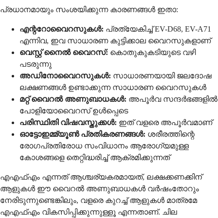
പ്രധാനമായും സംശയിക്കുന്ന കാരണങ്ങൾ ഇതാ:
എന്ററോവൈറസുകൾ:
പ്രത്യേകിച്ച് EV-D68, EV-A71
എന്നിവ, ഇവ സാധാരണ കുട്ടിക്കാല വൈറസുകളാണ്
വെസ്റ്റ് നൈൽ വൈറസ്:
കൊതുകുകടിയുടെ വഴി
പടരുന്നു
അഡിനോവൈറസുകൾ:
സാധാരണയായി ജലദോഷ
ലക്ഷണങ്ങൾ ഉണ്ടാക്കുന്ന സാധാരണ വൈറസുകൾ
മറ്റ് വൈറൽ അണുബാധകൾ:
അപൂർവ സന്ദർഭങ്ങളിൽ
പോളിയോവൈറസ് ഉൾപ്പെടെ
പരിസ്ഥിതി വിഷവസ്തുക്കൾ:
ഇത് വളരെ അപൂർവമാണ്
ഓട്ടോഇമ്മ്യൂൺ പ്രതികരണങ്ങൾ:
ശരീരത്തിന്റെ
രോഗപ്രതിരോധ സംവിധാനം ആരോഗ്യമുള്ള
കോശങ്ങളെ തെറ്റിദ്ധരിച്ച് ആക്രമിക്കുന്നത്
എഎഫ്എം എന്നത് ആശ്ചര്യകരമായത്, ലക്ഷക്കണക്കിന്
ആളുകൾ ഈ വൈറൽ അണുബാധകൾ വർഷംതോറും
നേരിടുന്നുണ്ടെങ്കിലും, വളരെ കുറച്ച് ആളുകൾ മാത്രമേ
എഎഫ്എം വികസിപ്പിക്കുന്നുള്ളൂ എന്നതാണ്. ചില