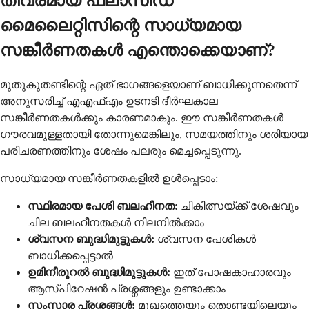
തീവ്രമായ ഫ്ലാസിഡ്
മൈലൈറ്റിസിന്റെ സാധ്യമായ
സങ്കീർണതകൾ എന്തൊക്കെയാണ്?
മുതുകുതണ്ടിന്റെ ഏത് ഭാഗങ്ങളെയാണ് ബാധിക്കുന്നതെന്ന്
അനുസരിച്ച് എഎഫ്എം ഉടനടി ദീർഘകാല
സങ്കീർണതകൾക്കും കാരണമാകും. ഈ സങ്കീർണതകൾ
ഗൗരവമുള്ളതായി തോന്നുമെങ്കിലും, സമയത്തിനും ശരിയായ
പരിചരണത്തിനും ശേഷം പലരും മെച്ചപ്പെടുന്നു.
സാധ്യമായ സങ്കീർണതകളിൽ ഉൾപ്പെടാം:
സ്ഥിരമായ പേശി ബലഹീനത:
ചികിത്സയ്ക്ക് ശേഷവും
ചില ബലഹീനതകൾ നിലനിൽക്കാം
ശ്വസന ബുദ്ധിമുട്ടുകൾ:
ശ്വസന പേശികൾ
ബാധിക്കപ്പെട്ടാൽ
ഉമിനീരൂറൽ ബുദ്ധിമുട്ടുകൾ:
ഇത് പോഷകാഹാരവും
ആസ്പിറേഷൻ പ്രശ്നങ്ങളും ഉണ്ടാക്കാം
സംസാര പ്രശ്നങ്ങൾ:
മുഖത്തെയും തൊണ്ടയിലെയും