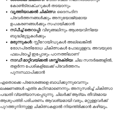
കോൺട്രാക്ചറുകൾ തടയാനും
വൃത്തിയാക്കൽ ചികിത്സ:
ദൈനംദിന
പ്രവർത്തനങ്ങൾക്കും അനുയോജ്യമായ
ഉപകരണങ്ങൾക്കും സഹായിക്കാൻ
സ്പീച്ച് തെറാപ്പി:
വിഴുങ്ങലിനും ആശയവിനിമയ
ബുദ്ധിമുട്ടുകൾക്കും
മരുന്നുകൾ:
സ്റ്റീറോയിഡുകൾ അല്ലെങ്കിൽ
രോഗപ്രതിരോധ ചികിത്സകൾ പോലുള്ളവ, അവയുടെ
ഫലപ്രാപ്തി ഇപ്പോഴും പഠനത്തിലാണ്
നാഡീ മാറ്റിവയ്ക്കൽ ശസ്ത്രക്രിയ:
ചില സന്ദർഭങ്ങളിൽ,
തളർന്ന പേശികളിലേക്ക് പ്രവർത്തനം
പുനഃസ്ഥാപിക്കാൻ
ഏതൊക്കെ പ്രദേശങ്ങളെ ബാധിക്കുന്നുവെന്നും
ലക്ഷണങ്ങൾ എത്ര കഠിനമാണെന്നും അനുസരിച്ച് ചികിത്സാ
പദ്ധതി വ്യത്യാസപ്പെടുന്നു. ചിലർക്ക് ആദ്യം തീവ്രമായ
ആശുപത്രി പരിചരണം ആവശ്യമായി വരും, മറ്റുള്ളവർക്ക്
പുറത്തുനിന്നുള്ള ചികിത്സകളാൽ നിയന്ത്രിക്കാൻ കഴിയും.