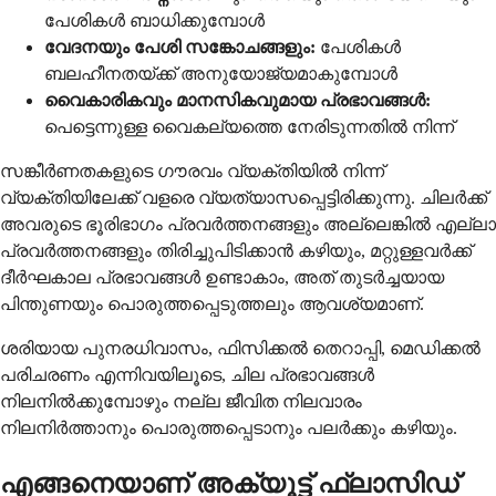
പേശികൾ ബാധിക്കുമ്പോൾ
വേദനയും പേശി സങ്കോചങ്ങളും:
പേശികൾ
ബലഹീനതയ്ക്ക് അനുയോജ്യമാകുമ്പോൾ
വൈകാരികവും മാനസികവുമായ പ്രഭാവങ്ങൾ:
പെട്ടെന്നുള്ള വൈകല്യത്തെ നേരിടുന്നതിൽ നിന്ന്
സങ്കീർണതകളുടെ ഗൗരവം വ്യക്തിയിൽ നിന്ന്
വ്യക്തിയിലേക്ക് വളരെ വ്യത്യാസപ്പെട്ടിരിക്കുന്നു. ചിലർക്ക്
അവരുടെ ഭൂരിഭാഗം പ്രവർത്തനങ്ങളും അല്ലെങ്കിൽ എല്ലാ
പ്രവർത്തനങ്ങളും തിരിച്ചുപിടിക്കാൻ കഴിയും, മറ്റുള്ളവർക്ക്
ദീർഘകാല പ്രഭാവങ്ങൾ ഉണ്ടാകാം, അത് തുടർച്ചയായ
പിന്തുണയും പൊരുത്തപ്പെടുത്തലും ആവശ്യമാണ്.
ശരിയായ പുനരധിവാസം, ഫിസിക്കൽ തെറാപ്പി, മെഡിക്കൽ
പരിചരണം എന്നിവയിലൂടെ, ചില പ്രഭാവങ്ങൾ
നിലനിൽക്കുമ്പോഴും നല്ല ജീവിത നിലവാരം
നിലനിർത്താനും പൊരുത്തപ്പെടാനും പലർക്കും കഴിയും.
എങ്ങനെയാണ് അക്യൂട്ട് ഫ്ലാസിഡ്