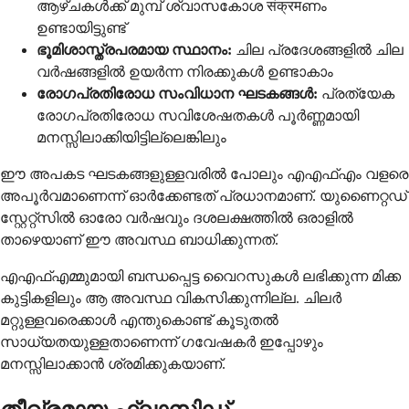
ആഴ്ചകൾക്ക് മുമ്പ് ശ്വാസകോശ संक्रमണം
ഉണ്ടായിട്ടുണ്ട്
ഭൂമിശാസ്ത്രപരമായ സ്ഥാനം:
ചില പ്രദേശങ്ങളിൽ ചില
വർഷങ്ങളിൽ ഉയർന്ന നിരക്കുകൾ ഉണ്ടാകാം
രോഗപ്രതിരോധ സംവിധാന ഘടകങ്ങൾ:
പ്രത്യേക
രോഗപ്രതിരോധ സവിശേഷതകൾ പൂർണ്ണമായി
മനസ്സിലാക്കിയിട്ടില്ലെങ്കിലും
ഈ അപകട ഘടകങ്ങളുള്ളവരിൽ പോലും എഎഫ്എം വളരെ
അപൂർവമാണെന്ന് ഓർക്കേണ്ടത് പ്രധാനമാണ്. യുണൈറ്റഡ്
സ്റ്റേറ്റ്സിൽ ഓരോ വർഷവും ദശലക്ഷത്തിൽ ഒരാളിൽ
താഴെയാണ് ഈ അവസ്ഥ ബാധിക്കുന്നത്.
എഎഫ്എമ്മുമായി ബന്ധപ്പെട്ട വൈറസുകൾ ലഭിക്കുന്ന മിക്ക
കുട്ടികളിലും ആ അവസ്ഥ വികസിക്കുന്നില്ല. ചിലർ
മറ്റുള്ളവരെക്കാൾ എന്തുകൊണ്ട് കൂടുതൽ
സാധ്യതയുള്ളതാണെന്ന് ഗവേഷകർ ഇപ്പോഴും
മനസ്സിലാക്കാൻ ശ്രമിക്കുകയാണ്.