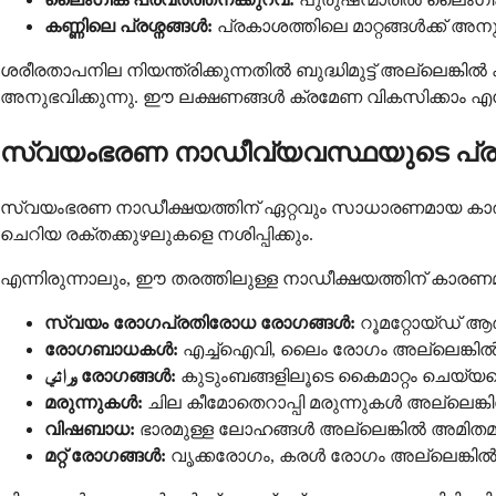
കണ്ണിലെ പ്രശ്നങ്ങൾ:
പ്രകാശത്തിലെ മാറ്റങ്ങൾക്ക് 
ശരീരതാപനില നിയന്ത്രിക്കുന്നതിൽ ബുദ്ധിമുട്ട് അല്ലെങ്
അനുഭവിക്കുന്നു. ഈ ലക്ഷണങ്ങൾ ക്രമേണ വികസിക്കാം എന്
സ്വയംഭരണ നാഡീവ്യവസ്ഥയുടെ പ്രവർ
സ്വയംഭരണ നാഡീക്ഷയത്തിന് ഏറ്റവും സാധാരണമായ കാരണ
ചെറിയ രക്തക്കുഴലുകളെ നശിപ്പിക്കും.
എന്നിരുന്നാലും, ഈ തരത്തിലുള്ള നാഡീക്ഷയത്തിന് കാരണമാ
സ്വയം രോഗപ്രതിരോധ രോഗങ്ങൾ:
റൂമറ്റോയ്ഡ് ആ
രോഗബാധകൾ:
എച്ച്ഐവി, ലൈം രോഗം അല്ലെങ്കിൽ
وراثي രോഗങ്ങൾ:
കുടുംബങ്ങളിലൂടെ കൈമാറ്റം ചെയ്യ
മരുന്നുകൾ:
ചില കീമോതെറാപ്പി മരുന്നുകൾ അല്ലെങ്കി
വിഷബാധ:
ഭാരമുള്ള ലോഹങ്ങൾ അല്ലെങ്കിൽ അമിത
മറ്റ് രോഗങ്ങൾ:
വൃക്കരോഗം, കരൾ രോഗം അല്ലെങ്ക