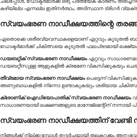
ചിലപ്പോൾ, ഡോക്ടർമാർക്ക് ഒരു പ്രത്യേക കാരണം തിരിച
കഴിയില്ല എന്നല്ല ഇതിനർത്ഥം, അടിസ്ഥാന ട്രിഗർ വ്യക്
സ്വയംഭരണ നാഡീക്ഷയത്തിന്റെ തരങ്
ഏതൊക്കെ ശരീരവ്യവസ്ഥകളെയാണ് ഏറ്റവും കൂടുതൽ ബാധിക്
ഡോക്ടർമാർക്ക് ചികിത്സയെ കൂടുതൽ ഫലപ്രദമായി ലക്ഷ്യം 
ഡയബറ്റിക് സ്വയംഭരണ നാഡീക്ഷയം
ഏറ്റവും സാധാരണമായ
ഡയബറ്റീസുള്ള ആളുകളിൽ ക്രമേണ വികസിക്കുകയും ചെയ്
തീവ്രമായ സ്വയംഭരണ നാഡീക്ഷയം
പെട്ടെന്ന് വികസിക
അണുബാധകളിൽ നിന്നോ ഉണ്ടാകുകയും ശരിയായ ചികിത്സയില
ക്രോണിക് ഐഡിയോപാതിക് സ്വയംഭരണ നാഡീക്ഷയം
വ
സാധാരണയായി ലക്ഷണങ്ങളുടെ മാനേജ്മെന്റിന് നന്നായി പ്രത
സ്വയംഭരണ നാഡീക്ഷയത്തിന് വേണ്ടി
നിങ്ങൾക്ക് നില്ക്കുമ്പോൾ തുടർച്ചയായി തലകറക്കം അനുഭവപ്