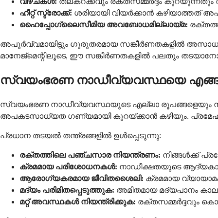
വീഴ്ചകൾ:
തലകറക്കവും രക്തസമ്മർദ്ദം കുറയുന്നത
ഹീറ്റ് സ്ട്രോക്ക്:
ശരിയായി വിയർക്കാൻ കഴിയാത്തത് അപ
ഹൈപ്പോഗ്ലൈസീമിയ അവബോധമില്ലായ്മ:
രക്തത്ത
അപൂർവ്വമായിട്ടും ഗുരുതരമായ സങ്കീർണതകളിൽ അസാധാരണമ
മാനേജ്മെന്റിലൂടെ, ഈ സങ്കീർണതകളിൽ പലതും തടയാനോ ഫ
സ്വയംഭരണ നാഡീവ്യവസ്ഥയെ എങ്ങ
സ്വയംഭരണ നാഡീവ്യവസ്ഥയുടെ എല്ലാ രൂപങ്ങളെയും നിങ്ങൾക
അപകടസാധ്യത ഗണ്യമായി കുറയ്ക്കാൻ കഴിയും. പ്രമേഹവുമ
പ്രധാന തടയൽ തന്ത്രങ്ങളിൽ ഉൾപ്പെടുന്നു:
രക്തത്തിലെ പഞ്ചസാര നിയന്ത്രണം:
നിങ്ങൾക്ക് പ്
ക്രമമായ പരിശോധനകൾ:
നാഡീക്ഷതയുടെ ആദ്യകാല ല
ആരോഗ്യകരമായ ജീവിതശൈലി:
ക്രമമായ വ്യായാമ
മദ്യം പരിമിതപ്പെടുത്തുക:
അമിതമായ മദ്യപാനം കാലക്
മറ്റ് അവസ്ഥകൾ നിയന്ത്രിക്കുക:
രക്തസമ്മർദ്ദവും ക