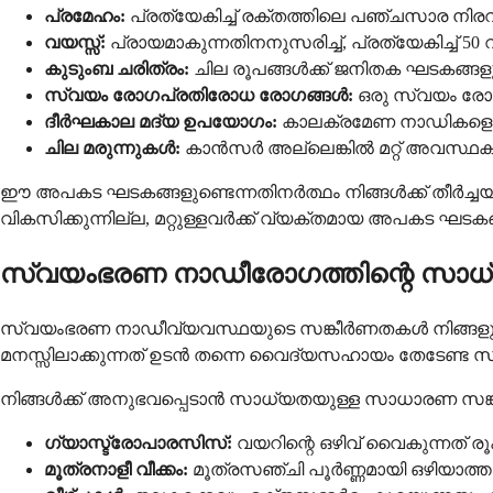
പ്രമേഹം:
പ്രത്യേകിച്ച് രക്തത്തിലെ പഞ്ചസാര നിരവധി
വയസ്സ്:
പ്രായമാകുന്നതിനനുസരിച്ച്, പ്രത്യേകിച്ച് 
കുടുംബ ചരിത്രം:
ചില രൂപങ്ങൾക്ക് ജനിതക ഘടകങ്ങളുണ
സ്വയം രോഗപ്രതിരോധ രോഗങ്ങൾ:
ഒരു സ്വയം രോഗപ
ദീർഘകാല മദ്യ ഉപയോഗം:
കാലക്രമേണ നാഡികളെ നശ
ചില മരുന്നുകൾ:
കാൻസർ അല്ലെങ്കിൽ മറ്റ് അവസ്ഥകൾ
ഈ അപകട ഘടകങ്ങളുണ്ടെന്നതിനർത്ഥം നിങ്ങൾക്ക് തീർച്
വികസിക്കുന്നില്ല, മറ്റുള്ളവർക്ക് വ്യക്തമായ അപകട ഘടക
സ്വയംഭരണ നാഡീരോഗത്തിന്റെ സാധ
സ്വയംഭരണ നാഡീവ്യവസ്ഥയുടെ സങ്കീർണതകൾ നിങ്ങളുടെ 
മനസ്സിലാക്കുന്നത് ഉടൻ തന്നെ വൈദ്യസഹായം തേടേണ്ട സമ
നിങ്ങൾക്ക് അനുഭവപ്പെടാൻ സാധ്യതയുള്ള സാധാരണ സങ്ക
ഗ്യാസ്ട്രോപാരസിസ്:
വയറിന്റെ ഒഴിവ് വൈകുന്നത് 
മൂത്രനാളീ വീക്കം:
മൂത്രസഞ്ചി പൂർണ്ണമായി ഒഴിയാത്ത