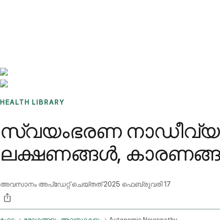
Benchmarks
Stories
FAQ
Sign up / Log in
HEALTH LIBRARY
സ്വയംഭരണ നാഡീവ്യവസ
ലക്ഷണങ്ങൾ, കാരണങ്ങ
അവസാനം അപ്ഡേറ്റ് ചെയ്തത്
2025 ഫെബ്രുവരി 17
ഹോം
രോഗങ്ങളും അവസ്ഥകളും
Autonomic Neuropathy