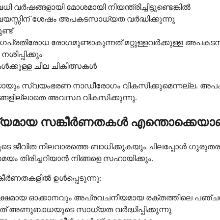
 വർഷങ്ങളായി മോശമായി നിയന്ത്രിച്ചിട്ടുണ്ടെങ്കിൽ
50 വയസ്സിന് ശേഷം അപകടസാധ്യത വർദ്ധിക്കുന്നു
്ട്
്രതിരോധ രോഗമുണ്ടാകുന്നത് മറ്റുള്ളവർക്കുള്ള അപകടസാധ്
ിപ്പിക്കും
ക്കുള്ള ചില ചികിത്സകൾ
ചയായും സ്വയംഭരണ നാഡീരോഗം വികസിക്കുമെന്നല്ല. അപക
ങ്ങളില്ലാതെ അവസ്ഥ വികസിക്കുന്നു.
്യമായ സങ്കീർണതകൾ എന്തൊക്കെയാ
ജീവിത നിലവാരത്തെ ബാധിക്കുകയും ചിലപ്പോൾ ഗുരുതരമാ
യം തിരിച്ചറിയാൻ നിങ്ങളെ സഹായിക്കും.
ീർണതകളിൽ ഉൾപ്പെടുന്നു:
രൂക്ഷമായ ഓക്കാനവും അപ്രവചനീയമായ രക്തത്തിലെ പഞ്ചസ
ത് അണുബാധയുടെ സാധ്യത വർദ്ധിപ്പിക്കുന്നു