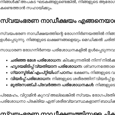
നിങ്ങൾക്ക് അപകട ഘടകങ്ങളുണ്ടെങ്കിൽ, നിങ്ങളുടെ ആരോഗ്
കണ്ടെത്താൻ സഹായിക്കും.
സ്വയംഭരണ നാഡീക്ഷയം എങ്ങനെയാണ
സ്വയംഭരണ നാഡീക്ഷയത്തിന്റെ രോഗനിർണയത്തിൽ നിങ്ങള
ഉൾപ്പെടുന്നു. നിങ്ങളുടെ ലക്ഷണങ്ങളെയും മെഡിക്കൽ ചരിത
സാധാരണ രോഗനിർണയ പരിശോധനകളിൽ ഉൾപ്പെടുന്നവ
ചരിഞ്ഞ മേശ പരിശോധന:
കിടക്കുന്നതിൽ നിന്ന് നിൽക്
ഹൃദയമിടിപ്പ് വ്യതിയാന പരിശോധന:
ശ്വസനത്തോടൊപ്പ
ഗ്യാസ്ട്രിക് എംപ്റ്റിയിംഗ് പഠനം:
ഭക്ഷണം നിങ്ങളുടെ വ
വിയർപ്പ് പരിശോധന:
നിങ്ങളുടെ ശരീരത്തിന് വിയർപ്പ് ഉത
മൂത്രസഞ്ചി പ്രവർത്തന പരിശോധനകൾ:
നിങ്ങളുടെ
പ്രമേഹം, വിറ്റാമിൻ കുറവ് അല്ലെങ്കിൽ സ്വയം രോഗപ്ര
പരിശോധനാ പ്രക്രിയ ഏത് ശരീരവ്യവസ്ഥകളാണ് ബാധിക്കപ്പെ
സ്വയംഭരണ നാഡീക്ഷയത്തിനുള്ള ചികി