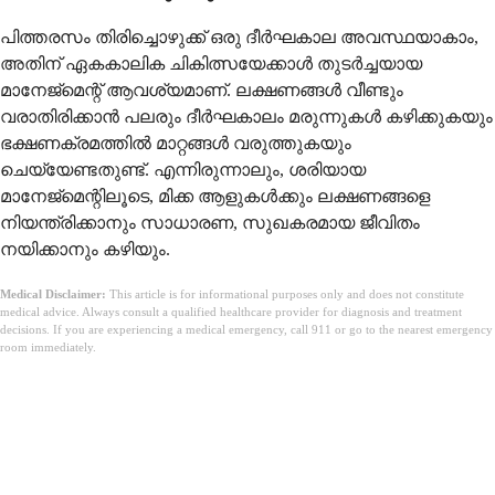
പിത്തരസം തിരിച്ചൊഴുക്ക് ഒരു ദീർഘകാല അവസ്ഥയാകാം,
അതിന് ഏകകാലിക ചികിത്സയേക്കാൾ തുടർച്ചയായ
മാനേജ്മെന്റ് ആവശ്യമാണ്. ലക്ഷണങ്ങൾ വീണ്ടും
വരാതിരിക്കാൻ പലരും ദീർഘകാലം മരുന്നുകൾ കഴിക്കുകയും
ഭക്ഷണക്രമത്തിൽ മാറ്റങ്ങൾ വരുത്തുകയും
ചെയ്യേണ്ടതുണ്ട്. എന്നിരുന്നാലും, ശരിയായ
മാനേജ്മെന്റിലൂടെ, മിക്ക ആളുകൾക്കും ലക്ഷണങ്ങളെ
നിയന്ത്രിക്കാനും സാധാരണ, സുഖകരമായ ജീവിതം
നയിക്കാനും കഴിയും.
Medical Disclaimer:
This article is for informational purposes only and does not constitute
medical advice. Always consult a qualified healthcare provider for diagnosis and treatment
decisions. If you are experiencing a medical emergency, call 911 or go to the nearest emergency
room immediately.