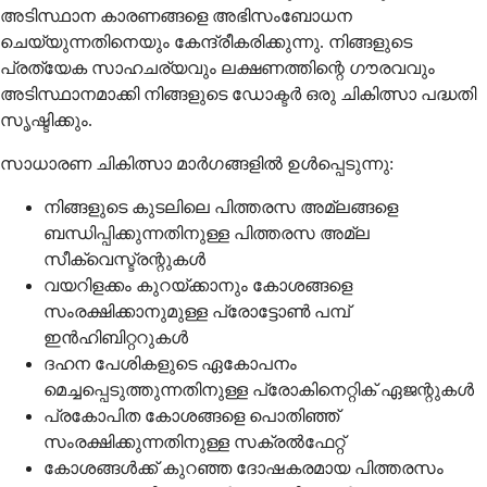
അടിസ്ഥാന കാരണങ്ങളെ അഭിസംബോധന
ചെയ്യുന്നതിനെയും കേന്ദ്രീകരിക്കുന്നു. നിങ്ങളുടെ
പ്രത്യേക സാഹചര്യവും ലക്ഷണത്തിന്റെ ഗൗരവവും
അടിസ്ഥാനമാക്കി നിങ്ങളുടെ ഡോക്ടർ ഒരു ചികിത്സാ പദ്ധതി
സൃഷ്ടിക്കും.
സാധാരണ ചികിത്സാ മാർഗങ്ങളിൽ ഉൾപ്പെടുന്നു:
നിങ്ങളുടെ കുടലിലെ പിത്തരസ അമ്ലങ്ങളെ
ബന്ധിപ്പിക്കുന്നതിനുള്ള പിത്തരസ അമ്ല
സീക്വെസ്ട്രന്റുകൾ
വയറിളക്കം കുറയ്ക്കാനും കോശങ്ങളെ
സംരക്ഷിക്കാനുമുള്ള പ്രോട്ടോൺ പമ്പ്
ഇൻഹിബിറ്ററുകൾ
ദഹന പേശികളുടെ ഏകോപനം
മെച്ചപ്പെടുത്തുന്നതിനുള്ള പ്രോകിനെറ്റിക് ഏജന്റുകൾ
പ്രകോപിത കോശങ്ങളെ പൊതിഞ്ഞ്
സംരക്ഷിക്കുന്നതിനുള്ള സക്രൽഫേറ്റ്
കോശങ്ങൾക്ക് കുറഞ്ഞ ദോഷകരമായ പിത്തരസം