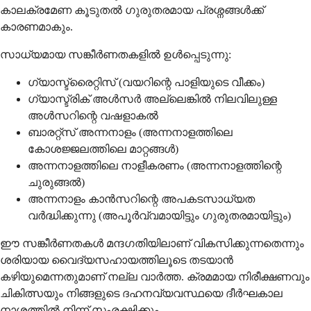
കാലക്രമേണ കൂടുതൽ ഗുരുതരമായ പ്രശ്നങ്ങൾക്ക്
കാരണമാകും.
സാധ്യമായ സങ്കീർണതകളിൽ ഉൾപ്പെടുന്നു:
ഗ്യാസ്ട്രൈറ്റിസ് (വയറിന്റെ പാളിയുടെ വീക്കം)
ഗ്യാസ്ട്രിക് അൾസർ അല്ലെങ്കിൽ നിലവിലുള്ള
അൾസറിന്റെ വഷളാകൽ
ബാരറ്റ്സ് അന്നനാളം (അന്നനാളത്തിലെ
കോശജ്ജലത്തിലെ മാറ്റങ്ങൾ)
അന്നനാളത്തിലെ നാളീകരണം (അന്നനാളത്തിന്റെ
ചുരുങ്ങൽ)
അന്നനാളം കാൻസറിന്റെ അപകടസാധ്യത
വർദ്ധിക്കുന്നു (അപൂർവ്വമായിട്ടും ഗുരുതരമായിട്ടും)
ഈ സങ്കീർണതകൾ മന്ദഗതിയിലാണ് വികസിക്കുന്നതെന്നും
ശരിയായ വൈദ്യസഹായത്തിലൂടെ തടയാൻ
കഴിയുമെന്നതുമാണ് നല്ല വാർത്ത. ക്രമമായ നിരീക്ഷണവും
ചികിത്സയും നിങ്ങളുടെ ദഹനവ്യവസ്ഥയെ ദീർഘകാല
നാശത്തിൽ നിന്ന് സംരക്ഷിക്കും.