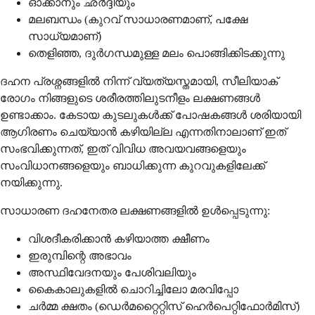
ഓക്കാനും ഛർദ്ദിയും
മലബന്ധം (കുറവ് സാധാരണമാണ്, പക്ഷേ
സാധ്യമാണ്)
തെളിഞ്ഞ, ദുർഗന്ധമുള്ള മലം പൊങ്ങിക്കിടക്കുന്നു
ദഹന പ്രശ്നങ്ങളിൽ നിന്ന് വ്യത്യസ്തമായി, സീലിയാക്
രോഗം നിങ്ങളുടെ ശരീരത്തിലുടനീളം ലക്ഷണങ്ങൾ
ഉണ്ടാക്കാം. കേടായ കുടലുകൾക്ക് പോഷകങ്ങൾ ശരിയായി
ആഗിരണം ചെയ്യാൻ കഴിയില്ല എന്നതിനാലാണ് ഇത്
സംഭവിക്കുന്നത്, ഇത് വിവിധ അവയവങ്ങളെയും
സംവിധാനങ്ങളെയും ബാധിക്കുന്ന കുറവുകളിലേക്ക്
നയിക്കുന്നു.
സാധാരണ ദഹനേതര ലക്ഷണങ്ങളിൽ ഉൾപ്പെടുന്നു:
വിശദീകരിക്കാൻ കഴിയാത്ത ക്ഷീണം
ഇരുമ്പിന്റെ അഭാവം
അസ്ഥിവേദനയും പേശിവലിയും
കൈകാലുകളിൽ ചൊറിച്ചിലോ മരവിപ്പോ
ചർമ്മ ക്ഷതം (ഡെർമറ്റൈറ്റിസ് ഹെർപെറ്റിഫോർമിസ്)