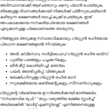
അടിസ്ഥാനമാക്കി ആഴ്ചതോറും മെനു പ്ലാൻ ചെയ്യുക,
തിരക്കുള്ള ദിവസങ്ങൾക്കായി നിങ്ങൾക്ക് ഫ്രീസുചെയ്യാൻ
കഴിയുന്ന ഭക്ഷണങ്ങൾ ബാച്ച്-കുക്ക് ചെയ്യുക. ഇത്
അപകടകരമായ സൗകര്യപ്രദമായ ഭക്ഷണങ്ങൾ
എടുക്കാനുള്ള പ്രലോഭനത്തെ തടയുന്നു.
നിങ്ങളുടെ അടുക്കള സ്വാഭാവികമായും ഗ്ലൂറ്റൻ രഹിതമായ
പ്രധാന ഭക്ഷണങ്ങളാൽ നിറയ്ക്കുക:
അരി, ക്വിനോവ, സർട്ടിഫൈഡ് ഗ്ലൂറ്റൻ രഹിത ഓട്സ്
പുതിയ പഴങ്ങളും പച്ചക്കറികളും
ലീൻ മീറ്റ്, കോഴിയിറച്ചി, മത്സ്യം
പയർ, അണ്ടിപ്പരിപ്പ്, വിത്തുകൾ
ബേക്കിംഗിനുള്ള ഗ്ലൂറ്റൻ രഹിത മാവ്
സുരക്ഷിതമായ കണ്ടിമെന്റുകളും സീസണിംഗുകളും
ഗ്ലൂറ്റന്റെ വ്യക്തമായ ഉറവിടങ്ങൾക്കായി മാത്രമല്ല,
“സ്വാഭാവിക രുചി,” “മാറ്റം വരുത്തിയ ഭക്ഷ്യ സ്റ്റാർച്ച്”
അല്ലെങ്കിൽ “മാൾട്ട് എക്സ്ട്രാക്റ്റ്” എന്നിങ്ങനെയുള്ള