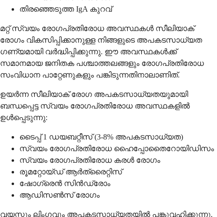
തിരഞ്ഞെടുത്ത IgA കുറവ്
മറ്റ് സ്വയം രോഗപ്രതിരോധ അവസ്ഥകൾ സീലിയാക്
രോഗം വികസിപ്പിക്കാനുള്ള നിങ്ങളുടെ അപകടസാധ്യത
ഗണ്യമായി വർദ്ധിപ്പിക്കുന്നു. ഈ അവസ്ഥകൾക്ക്
സമാനമായ ജനിതക പശ്ചാത്തലങ്ങളും രോഗപ്രതിരോധ
സംവിധാന പാറ്റേണുകളും പങ്കിടുന്നതിനാലാണിത്.
ഉയർന്ന സീലിയാക് രോഗ അപകടസാധ്യതയുമായി
ബന്ധപ്പെട്ട സ്വയം രോഗപ്രതിരോധ അവസ്ഥകളിൽ
ഉൾപ്പെടുന്നു:
ടൈപ്പ് 1 ഡയബറ്റീസ് (3-8% അപകടസാധ്യത)
സ്വയം രോഗപ്രതിരോധ ഹൈപ്പോതൈറോയിഡിസം
സ്വയം രോഗപ്രതിരോധ കരൾ രോഗം
രൂമറ്റോയ്ഡ് ആർത്രൈറ്റിസ്
ഷോഗ്രെൻ സിൻഡ്രോം
ആഡിസൺസ് രോഗം
വയസ്സും ലിംഗവും അപകടസാധ്യതയിൽ പങ്കുവഹിക്കുന്നു.