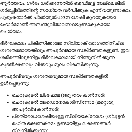
ആർത്തവം, ഗർഭം ധരിക്കുന്നതിൽ ബുദ്ധിമുട്ട് അല്ലെങ്കിൽ
ഗർഭച്ഛിദ്രത്തിന്റെ സാധ്യത വർദ്ധിക്കുക എന്നിവയുണ്ടാകാം.
പുരുഷന്മാർക്ക് പ്രത്യുത്പാദന ശേഷി കുറയുകയോ
ഹോർമോൺ അസന്തുലിതാവസ്ഥയുണ്ടാകുകയോ
ചെയ്യാം.
ദീർഘകാലം ചികിത്സിക്കാത്ത സീലിയാക് രോഗത്തിന് ചില
ഗുരുതരമായേങ്കിലും അപൂർവമായ സങ്കീർണതകളുണ്ട്. ഇവ
ശരീരത്തിലുടനീളം ദീർഘകാലമായി നീണ്ടുനിൽക്കുന്ന
കുടൽക്ഷതവും വീക്കവും മൂലം വികസിക്കുന്നു.
അപൂർവ്വവും ഗുരുതരവുമായ സങ്കീർണതകളിൽ
ഉൾപ്പെടുന്നു:
ചെറുകുടൽ ലിംഫോമ (ഒരു തരം കാൻസർ)
ചെറുകുടൽ അഡെനോകാർസിനോമ (മറ്റൊരു
അപൂർവ്വ കാൻസർ)
പ്രതിരോധശേഷിയുള്ള സീലിയാക് രോഗം (ഗ്ലൂട്ടൻ
രഹിത ഭക്ഷണക്രമം ഉണ്ടായിട്ടും ലക്ഷണങ്ങൾ
നിലനിൽക്കുന്നു)