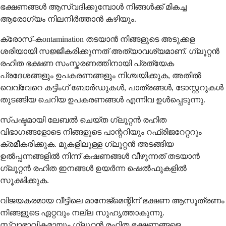
ഭക്ഷണങ്ങൾ ആസ്വദിക്കുമ്പോൾ നിങ്ങൾക്ക് മികച്ച
ആരോഗ്യം നിലനിർത്താൻ കഴിയും.
ക്രോസ്-കontamination തടയാൻ നിങ്ങളുടെ അടുക്കള
ശരിയായി സജ്ജീകരിക്കുന്നത് അത്യാവശ്യമാണ്. ഗ്ലൂറ്റൻ
രഹിത ഭക്ഷണ സംസ്കരണത്തിനായി പ്രത്യേക
പ്രദേശങ്ങളും ഉപകരണങ്ങളും നിശ്ചയിക്കുക, അതിൽ
വെവ്വേറെ കട്ടിംഗ് ബോർഡുകൾ, പാത്രങ്ങൾ, ടോസ്റ്ററുകൾ
തുടങ്ങിയ ചെറിയ ഉപകരണങ്ങൾ എന്നിവ ഉൾപ്പെടുന്നു.
സ്പഷ്ടമായി ലേബൽ ചെയ്ത ഗ്ലൂറ്റൻ രഹിത
വിഭാഗങ്ങളോടെ നിങ്ങളുടെ പാന്ററിയും റഫ്രിജറേറ്ററും
ക്രമീകരിക്കുക. മുകളിലുള്ള ഗ്ലൂറ്റൻ അടങ്ങിയ
ഉൽപ്പന്നങ്ങളിൽ നിന്ന് കഷണങ്ങൾ വീഴുന്നത് തടയാൻ
ഗ്ലൂറ്റൻ രഹിത ഇനങ്ങൾ ഉയർന്ന ഷെൽഫുകളിൽ
സൂക്ഷിക്കുക.
വിജയകരമായ വീട്ടിലെ മാനേജ്മെന്റിന് ഭക്ഷണ ആസൂത്രണം
നിങ്ങളുടെ ഏറ്റവും നല്ല സുഹൃത്താകുന്നു.
സ്വാഭാവികമായും ഗ്ലൂറ്റൻ രഹിത ഭക്ഷണങ്ങളെ