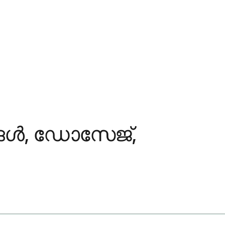
്ങൾ, ഡോസേജ്,