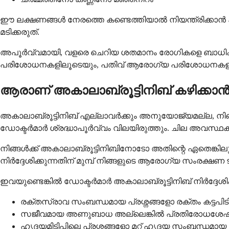
ഈ ലക്ഷണങ്ങൾ നേരത്തെ കണ്ടെത്തിയാൽ നിയന്ത്രിക്കാൻ കഴ
മടിക്കരുത്.
അപൂർവ്വമായി, വളരെ ചെറിയ ശതമാനം രോഗികളെ ബാധിക്ക
പരിശോധനകളിലൂടെയും, പതിവ് ആരോഗ്യ പരിശോധനകളിലൂടെയു
ആരാണ് അകാലാബ്രൂട്ടിനിബ് കഴിക്കാൻ 
അകാലാബ്രൂട്ടിനിബ് എല്ലാവർക്കും അനുയോജ്യമല്ല, നിങ
ഡോക്ടർമാർ ശ്രദ്ധാപൂർവ്വം വിലയിരുത്തും. ചില അവസ്ഥകള
നിങ്ങൾക്ക് അകാലാബ്രൂട്ടിനിബിനോടോ അതിന്റെ ഏതെങ്കിലും
നിർദ്ദേശിക്കുന്നതിന് മുമ്പ് നിങ്ങളുടെ ആരോഗ്യ സംരക
ഇവയുണ്ടെങ്കിൽ ഡോക്ടർമാർ അകാലാബ്രൂട്ടിനിബ് നിർദ്ദേശിക്
രക്തസ്രാവ സംബന്ധമായ പ്രശ്നങ്ങളോ രക്തം കട്ടപിടിക
സജീവമായ അണുബാധ അല്ലെങ്കിൽ പ്രതിരോധശേഷ
ഹൃദയമിടിപ്പിലെ പ്രശ്നങ്ങളോ മറ്റ് ഹൃദയ സംബന്ധ