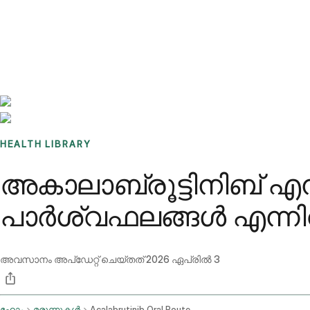
Benchmarks
Stories
FAQ
Sign up / Log in
HEALTH LIBRARY
അകാലാബ്രൂട്ടിനിബ് എ
പാർശ്വഫലങ്ങൾ എന്ന
അവസാനം അപ്ഡേറ്റ് ചെയ്തത്
2026 ഏപ്രിൽ 3
ഹോം
മരുന്നുകൾ
Acalabrutinib Oral Route