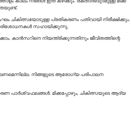
തോളം കാലം നിങ്ങൾ ഇത് കഴിക്കും. രക്താർബുദമുള്ള മിക്ക
യുണ്ട്.
ചികിത്സയോടുള്ള പ്രതികരണം പതിവായി നിരീക്ഷിക്കും.
 ഈ പരിശോധനകൾ സഹായിക്കുന്നു.
ം. കാൻസറിനെ നിയന്ത്രിക്കുന്നതിനും ജീവിതത്തിന്റെ
െടണമെന്നില്ല. നിങ്ങളുടെ ആരോഗ്യ പരിപാലന
ണ പാർശ്വഫലങ്ങൾ. മിക്കപ്പോഴും, ചികിത്സയുടെ ആദ്യ