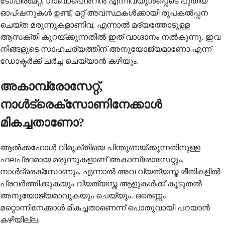
ടോപിരമേറ്റ്, ഗാബാപെൻ്റിൻ എന്നിവയുൾപ്പെടെ പുതിയ
ഓപ്ഷനുകൾ ഉണ്ട്, മറ്റ് അവസ്ഥകൾക്കായി രൂപകൽപ്പന
ചെയ്ത മരുന്നുകളാണിവ, എന്നാൽ മദ്യത്തോടുള്ള
ആസക്തി കുറയ്ക്കുന്നതിൽ ഇത് വാഗ്ദാനം നൽകുന്നു. ഇവ
നിങ്ങളുടെ സാഹചര്യത്തിന് അനുയോജ്യമാണോ എന്ന്
ഡോക്ടർക്ക് ചർച്ച ചെയ്യാൻ കഴിയും.
അകാമ്പ്രോസേറ്റ്,
നാൾട്രെക്സോണിനേക്കാൾ
മികച്ചതാണോ?
ആൽക്കഹോൾ വിമുക്തിയെ പിന്തുണയ്ക്കുന്നതിനുള്ള
ഫലപ്രദമായ മരുന്നുകളാണ് അകാമ്പ്രോസേറ്റും,
നാൾട്രെക്സോണും, എന്നാൽ അവ വ്യത്യസ്ത രീതികളിൽ
പ്രവർത്തിക്കുകയും വ്യത്യസ്ത ആളുകൾക്ക് കൂടുതൽ
അനുയോജ്യമാവുകയും ചെയ്യും. ഒരെണ്ണം
മറ്റൊന്നിനേക്കാൾ മികച്ചതാണെന്ന് പൊതുവായി പറയാൻ
കഴിയില്ല.