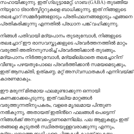
സഹായിക്കുന്നു. ഇത് ഗ്ലൂട്ടാമേറ്റ്, ഗാബ (GABA) തുടങ്ങിയ
ന്യൂറോ ട്രാൻസ്മിറ്ററുകളെ ബാധിക്കുന്നു, ഇത് നിങ്ങളുടെ
തലച്ചോറ് സമ്മർദ്ദങ്ങളോടും പ്രതിഫലനങ്ങളോടും എങ്ങനെ
പ്രതികരിക്കുന്നു എന്നതിൽ പ്രധാന പങ്ക് വഹിക്കുന്നു.
നിങ്ങൾ പതിവായി മദ്യപാനം തുടരുമ്പോൾ, നിങ്ങളുടെ
തലച്ചോറ് ഈ രാസവസ്തുക്കളുടെ പ്രവർത്തനത്തിൽ മാറ്റം
വരുത്തി അതിനനുസരിച്ച് പ്രവർത്തിക്കാൻ തുടങ്ങും.
മദ്യപാനം നിർത്തുമ്പോൾ, മദ്യമില്ലാതെ തലച്ചോറിന്
വീണ്ടും പഴയതുപോലെ പ്രവർത്തിക്കാൻ സമയമെടുക്കും,
ഇത് ആസക്തി, ഉത്കണ്ഠ, മറ്റ് അസ്വസ്ഥതകൾ എന്നിവയ്ക്ക്
കാരണമാകും.
ഈ മരുന്ന് മിതമായ ഫലമുണ്ടാക്കുന്ന ഒന്നായി
കണക്കാക്കപ്പെടുന്നു. ഇത് വലിയ മാറ്റങ്ങൾ
വരുത്തുന്നതിനുപകരം, വളരെ മൃദലമായ പിന്തുണ
നൽകുന്നു, അതായത് ഇതിൻ്റെ ഫലങ്ങൾ പെട്ടെന്ന്
നിങ്ങൾക്ക് അനുഭവപ്പെടണമെന്നില്ല. പല ആളുകളും ഇത്
തങ്ങളെ കൂടുതൽ സ്ഥിരതയുള്ളവരാക്കുന്നു എന്നും,
മദ്യപാനത്തെക്കുറിച്ചുള്ള ചിന്തകൾ കുറയ്ക്കുകയും