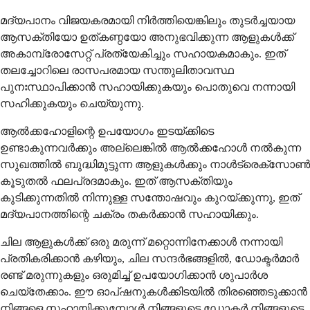
മദ്യപാനം വിജയകരമായി നിർത്തിയെങ്കിലും തുടർച്ചയായ
ആസക്തിയോ ഉത്കണ്ഠയോ അനുഭവിക്കുന്ന ആളുകൾക്ക്
അകാമ്പ്രോസേറ്റ് പ്രത്യേകിച്ചും സഹായകമാകും. ഇത്
തലച്ചോറിലെ രാസപരമായ സന്തുലിതാവസ്ഥ
പുനഃസ്ഥാപിക്കാൻ സഹായിക്കുകയും പൊതുവെ നന്നായി
സഹിക്കുകയും ചെയ്യുന്നു.
ആൽക്കഹോളിന്റെ ഉപയോഗം ഇടയ്ക്കിടെ
ഉണ്ടാകുന്നവർക്കും അല്ലെങ്കിൽ ആൽക്കഹോൾ നൽകുന്ന
സുഖത്തിൽ ബുദ്ധിമുട്ടുന്ന ആളുകൾക്കും നാൾട്രെക്സോൺ
കൂടുതൽ ഫലപ്രദമാകും. ഇത് ആസക്തിയും
കുടിക്കുന്നതിൽ നിന്നുള്ള സന്തോഷവും കുറയ്ക്കുന്നു, ഇത്
മദ്യപാനത്തിന്റെ ചക്രം തകർക്കാൻ സഹായിക്കും.
ചില ആളുകൾക്ക് ഒരു മരുന്ന് മറ്റൊന്നിനേക്കാൾ നന്നായി
പ്രതികരിക്കാൻ കഴിയും, ചില സന്ദർഭങ്ങളിൽ, ഡോക്ടർമാർ
രണ്ട് മരുന്നുകളും ഒരുമിച്ച് ഉപയോഗിക്കാൻ ശുപാർശ
ചെയ്തേക്കാം. ഈ ഓപ്ഷനുകൾക്കിടയിൽ തിരഞ്ഞെടുക്കാൻ
നിങ്ങളെ സഹായിക്കുമ്പോൾ നിങ്ങളുടെ ഡോക്ടർ നിങ്ങളുടെ