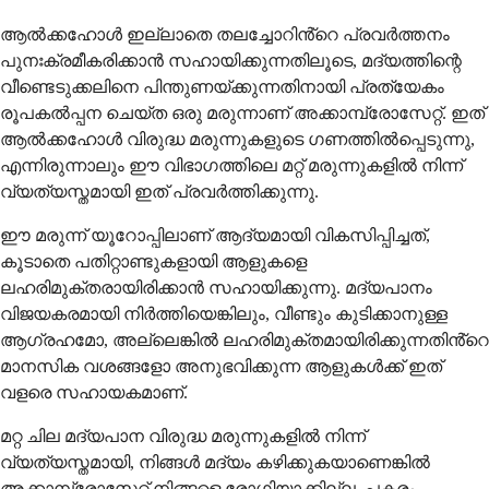
ആൽക്കഹോൾ ഇല്ലാതെ തലച്ചോറിൻ്റെ പ്രവർത്തനം
പുനഃക്രമീകരിക്കാൻ സഹായിക്കുന്നതിലൂടെ, മദ്യത്തിന്റെ
വീണ്ടെടുക്കലിനെ പിന്തുണയ്ക്കുന്നതിനായി പ്രത്യേകം
രൂപകൽപ്പന ചെയ്ത ഒരു മരുന്നാണ് അക്കാമ്പ്രോസേറ്റ്. ഇത്
ആൽക്കഹോൾ വിരുദ്ധ മരുന്നുകളുടെ ഗണത്തിൽപ്പെടുന്നു,
എന്നിരുന്നാലും ഈ വിഭാഗത്തിലെ മറ്റ് മരുന്നുകളിൽ നിന്ന്
വ്യത്യസ്തമായി ഇത് പ്രവർത്തിക്കുന്നു.
ഈ മരുന്ന് യൂറോപ്പിലാണ് ആദ്യമായി വികസിപ്പിച്ചത്,
കൂടാതെ പതിറ്റാണ്ടുകളായി ആളുകളെ
ലഹരിമുക്തരായിരിക്കാൻ സഹായിക്കുന്നു. മദ്യപാനം
വിജയകരമായി നിർത്തിയെങ്കിലും, വീണ്ടും കുടിക്കാനുള്ള
ആഗ്രഹമോ, അല്ലെങ്കിൽ ലഹരിമുക്തമായിരിക്കുന്നതിൻ്റെ
മാനസിക വശങ്ങളോ അനുഭവിക്കുന്ന ആളുകൾക്ക് ഇത്
വളരെ സഹായകമാണ്.
മറ്റ ചില മദ്യപാന വിരുദ്ധ മരുന്നുകളിൽ നിന്ന്
വ്യത്യസ്തമായി, നിങ്ങൾ മദ്യം കഴിക്കുകയാണെങ്കിൽ
അക്കാമ്പ്രോസേറ്റ് നിങ്ങളെ രോഗിയാക്കില്ല. പകരം,