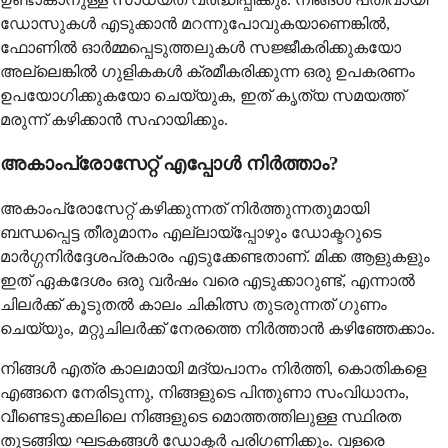
ഡോസുകൾ എടുക്കാൻ മറന്നുപോവുകയാണെങ്കിൽ,
ഫോണിൽ ഓർമ്മപ്പെടുത്തലുകൾ സജ്ജീകരിക്കുകയോ
അല്ലെങ്കിൽ ഗുളികകൾ ക്രമീകരിക്കുന്ന ഒരു ഉപകരണം
ഉപയോഗിക്കുകയോ ചെയ്യുക, ഇത് കൃത്യ സമയത്ത്
മരുന്ന് കഴിക്കാൻ സഹായിക്കും.
അകാംപ്രോസേറ്റ് എപ്പോൾ നിർത്താം?
അകാംപ്രോസേറ്റ് കഴിക്കുന്നത് നിർത്തുന്നതുമായി
ബന്ധപ്പെട്ട തീരുമാനം എല്ലായ്പ്പോഴും ഡോക്ടറുടെ
മാർഗ്ഗനിർദ്ദേശപ്രകാരം എടുക്കേണ്ടതാണ്. മിക്ക ആളുകളും
ഇത് ഏകദേശം ഒരു വർഷം വരെ എടുക്കാറുണ്ട്, എന്നാൽ
ചിലർക്ക് കൂടുതൽ കാലം ചികിത്സ തുടരുന്നത് ഗുണം
ചെയ്യും, മറ്റുചിലർക്ക് നേരത്തെ നിർത്താൻ കഴിഞ്ഞേക്കാം.
നിങ്ങൾ എത്ര കാലമായി മദ്യപാനം നിർത്തി, കൊതികളെ
എങ്ങനെ നേരിടുന്നു, നിങ്ങളുടെ പിന്തുണാ സംവിധാനം,
വീണ്ടെടുക്കലിലെ നിങ്ങളുടെ മൊത്തത്തിലുള്ള സ്ഥിരത
തുടങ്ങിയ ഘടകങ്ങൾ ഡോക്ടർ പരിഗണിക്കും. വളരെ