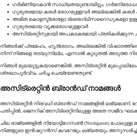
ഗർഭിണിയാകാൻ സാധ്യതയുണ്ടായിട്ടും, ഗർഭനിരോധന മ
ഗുരുതരമായ കരൾ രോഗമുള്ളവർ അല്ലെങ്കിൽ കരൾ പ്
അമിത കൊളസ്ട്രോളോ ട്രൈഗ്ലിസറൈഡുകളോ ഉള്ള
ഗുരുതരമായ വൃക്കരോഗമുള്ളവർ
അസിട്രെറ്റിനുമായി അപകടകരമായി പ്രതികരിക്കുന്ന ച
നിങ്ങൾക്ക് പ്രമേഹം, ഹൃദ്രോഗം, അല്ലെങ്കിൽ വിഷാദത്തിന
നിന്ന് നിങ്ങളെ തടയുന്നില്ല, എന്നാൽ കൂടുതൽ അടുത്ത 
നിങ്ങൾ മുലയൂട്ടുകയാണെങ്കിൽ, അസിട്രെറ്റിൻ മുലപ്പാലി
ശ്രദ്ധാപൂർവ്വം ചർച്ച ചെയ്യേണ്ടതുണ്ട്.
അസിട്രെറ്റിൻ ബ്രാൻഡ് നാമങ്ങൾ
അസിട്രെറ്റിൻ നിരവധി ബ്രാൻഡ് നാമങ്ങളിൽ ലഭ്യമാണ്, സോറി
പതിപ്പിൽ, ജെനറിക് അസിട്രെറ്റിനിലുള്ള അതേ സജീവ ഘടകങ്
ചില രാജ്യങ്ങളിൽ നിയോട്ടിഗേസൺ (Neotigason) പോലുള്ള മറ്റ
നിങ്ങളുടെ ഇൻഷുറൻസ് കവറേജും ലഭ്യതയും അനുസരിച്ച്,