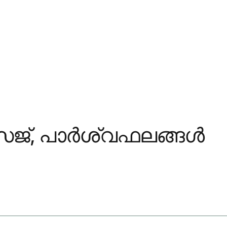
േജ്, പാർശ്വഫലങ്ങൾ