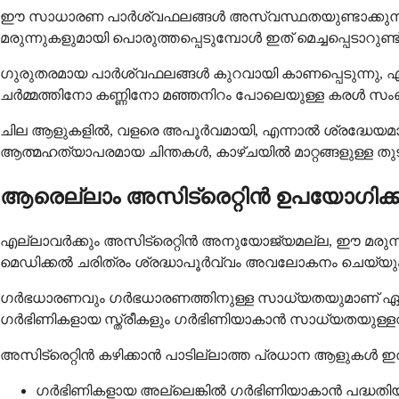
ഈ സാധാരണ പാർശ്വഫലങ്ങൾ അസ്വസ്ഥതയുണ്ടാക്കുന്നതാണെ
മരുന്നുകളുമായി പൊരുത്തപ്പെടുമ്പോൾ ഇത് മെച്ചപ്പെടാറുണ്ട്
ഗുരുതരമായ പാർശ്വഫലങ്ങൾ കുറവായി കാണപ്പെടുന്നു, എ
ചർമ്മത്തിനോ കണ്ണിനോ മഞ്ഞനിറം പോലെയുള്ള കരൾ സംബന്
ചില ആളുകളിൽ, വളരെ അപൂർവമായി, എന്നാൽ ശ്രദ്ധേയമ
ആത്മഹത്യാപരമായ ചിന്തകൾ, കാഴ്ചയിൽ മാറ്റങ്ങളുള്ള തുടർ
ആരെല്ലാം അസിട്രെറ്റിൻ ഉപയോഗിക്ക
എല്ലാവർക്കും അസിട്രെറ്റിൻ അനുയോജ്യമല്ല, ഈ മരുന്ന് പൂ
മെഡിക്കൽ ചരിത്രം ശ്രദ്ധാപൂർവ്വം അവലോകനം ചെയ്യും
ഗർഭധാരണവും ഗർഭധാരണത്തിനുള്ള സാധ്യതയുമാണ് ഏറ്
ഗർഭിണികളായ സ്ത്രീകളും ഗർഭിണിയാകാൻ സാധ്യതയുള്ളവരും
അസിട്രെറ്റിൻ കഴിക്കാൻ പാടില്ലാത്ത പ്രധാന ആളുകൾ ഇ
ഗർഭിണികളായ അല്ലെങ്കിൽ ഗർഭിണിയാകാൻ പദ്ധതിയിട