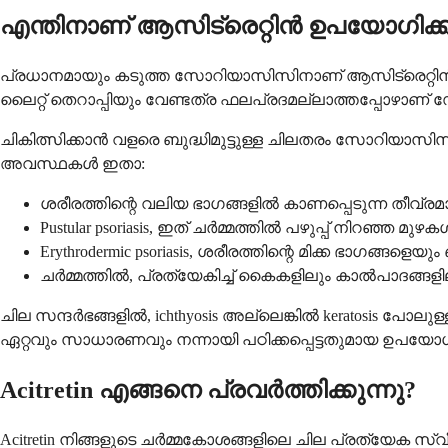
എന്തിനാണ് ആസിട്രെറ്റിൻ ഉപയോഗിക്കു
പ്രധാനമായും കടുത്ത സോറിയാസിസിനാണ് ആസിട്രെറ്റിൻ നിർദ
ലൈറ്റ് തെറാപ്പിയും വേണ്ടത്ര ഫലപ്രദമല്ലാത്തപ്പോഴാണ്
ചികിത്സിക്കാൻ വളരെ ബുദ്ധിമുട്ടുള്ള ചിലതരം സോറിയാസിസ
അവസ്ഥകൾ ഇതാ:
ശരീരത്തിന്റെ വലിയ ഭാഗങ്ങളിൽ കാണപ്പെടുന്ന തീവ്രമ
Pustular psoriasis, ഇത് ചർമ്മത്തിൽ പഴുപ്പ് നിറഞ്ഞ മുഴക
Erythrodermic psoriasis, ശരീരത്തിന്റെ മിക്ക ഭാഗങ
ചർമ്മത്തിൽ, പ്രത്യേകിച്ച് കൈകളിലും കാൽപാദങ്ങളിലും 
ചില സന്ദർഭങ്ങളിൽ, ichthyosis അല്ലെങ്കിൽ keratosis പോലുള്ള 
ഏറ്റവും സാധാരണവും നന്നായി പഠിക്കപ്പെട്ടതുമായ ഉപയോ
Acitretin എങ്ങനെ പ്രവർത്തിക്കുന്നു?
Acitretin നിങ്ങളുടെ ചർമ്മകോശങ്ങളിലെ ചില പ്രത്യേക സ്വ