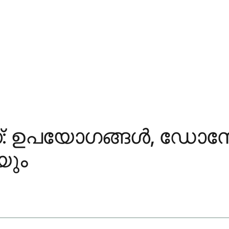
ണ്: ഉപയോഗങ്ങൾ, ഡോസ
യും