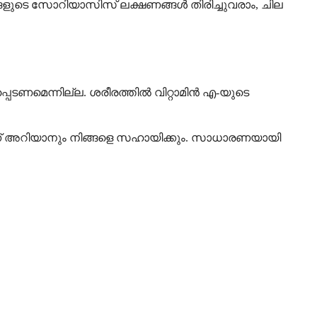
ങ്ങളുടെ സോറിയാസിസ് ലക്ഷണങ്ങൾ തിരിച്ചുവരാം, ചില
ടണമെന്നില്ല. ശരീരത്തിൽ വിറ്റാമിൻ എ-യുടെ
എന്ന് അറിയാനും നിങ്ങളെ സഹായിക്കും. സാധാരണയായി