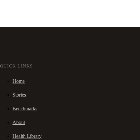
QUICK LINKS
Home
Stories
Benchmarks
About
Health Library