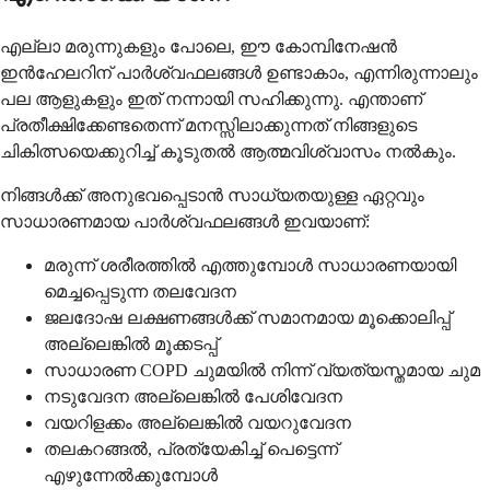
എല്ലാ മരുന്നുകളും പോലെ, ഈ കോമ്പിനേഷൻ
ഇൻഹേലറിന് പാർശ്വഫലങ്ങൾ ഉണ്ടാകാം, എന്നിരുന്നാലും
പല ആളുകളും ഇത് നന്നായി സഹിക്കുന്നു. എന്താണ്
പ്രതീക്ഷിക്കേണ്ടതെന്ന് മനസ്സിലാക്കുന്നത് നിങ്ങളുടെ
ചികിത്സയെക്കുറിച്ച് കൂടുതൽ ആത്മവിശ്വാസം നൽകും.
നിങ്ങൾക്ക് അനുഭവപ്പെടാൻ സാധ്യതയുള്ള ഏറ്റവും
സാധാരണമായ പാർശ്വഫലങ്ങൾ ഇവയാണ്:
മരുന്ന് ശരീരത്തിൽ എത്തുമ്പോൾ സാധാരണയായി
മെച്ചപ്പെടുന്ന തലവേദന
ജലദോഷ ലക്ഷണങ്ങൾക്ക് സമാനമായ മൂക്കൊലിപ്പ്
അല്ലെങ്കിൽ മൂക്കടപ്പ്
സാധാരണ COPD ചുമയിൽ നിന്ന് വ്യത്യസ്തമായ ചുമ
നടുവേദന അല്ലെങ്കിൽ പേശിവേദന
വയറിളക്കം അല്ലെങ്കിൽ വയറുവേദന
തലകറങ്ങൽ, പ്രത്യേകിച്ച് പെട്ടെന്ന്
എഴുന്നേൽക്കുമ്പോൾ