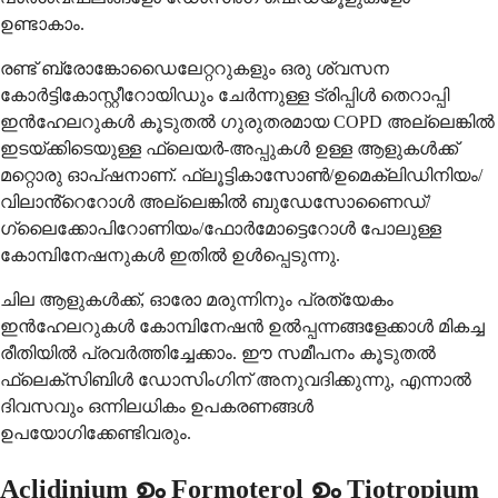
ഉണ്ടാകാം.
രണ്ട് ബ്രോങ്കോഡൈലേറ്ററുകളും ഒരു ശ്വസന
കോർട്ടികോസ്റ്റീറോയിഡും ചേർന്നുള്ള ട്രിപ്പിൾ തെറാപ്പി
ഇൻഹേലറുകൾ കൂടുതൽ ഗുരുതരമായ COPD അല്ലെങ്കിൽ
ഇടയ്ക്കിടെയുള്ള ഫ്ലെയർ-അപ്പുകൾ ഉള്ള ആളുകൾക്ക്
മറ്റൊരു ഓപ്ഷനാണ്. ഫ്ലൂട്ടികാസോൺ/ഉമെക്ലിഡിനിയം/
വിലാൻ്റെറോൾ അല്ലെങ്കിൽ ബുഡേസോണൈഡ്/
ഗ്ലൈക്കോപിറോണിയം/ഫോർമോട്ടെറോൾ പോലുള്ള
കോമ്പിനേഷനുകൾ ഇതിൽ ഉൾപ്പെടുന്നു.
ചില ആളുകൾക്ക്, ഓരോ മരുന്നിനും പ്രത്യേകം
ഇൻഹേലറുകൾ കോമ്പിനേഷൻ ഉൽപ്പന്നങ്ങളേക്കാൾ മികച്ച
രീതിയിൽ പ്രവർത്തിച്ചേക്കാം. ഈ സമീപനം കൂടുതൽ
ഫ്ലെക്സിബിൾ ഡോസിംഗിന് അനുവദിക്കുന്നു, എന്നാൽ
ദിവസവും ഒന്നിലധികം ഉപകരണങ്ങൾ
ഉപയോഗിക്കേണ്ടിവരും.
Aclidinium ഉം Formoterol ഉം Tiotropium