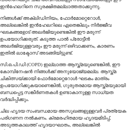
ഇൻഹേലറിനെ സുരക്ഷിതമല്ലാത്തതാക്കുന്നു.
നിങ്ങൾക്ക് അക്ലിഡിനിയം, ഫോർമോറ്റെറോൾ,
അല്ലെങ്കിൽ ഇൻഹേലറിലെ ഏതെങ്കിലും നിർജ്ജീവ
ഘടകങ്ങളോട് അലർജിയുണ്ടെങ്കിൽ ഈ മരുന്ന്
ഉപയോഗിക്കരുത്. കടുത്ത പാൽ പ്രോട്ടീൻ
അലർജിയുള്ളവരും ഈ മരുന്ന് ഒഴിവാക്കണം, കാരണം
ഇതിൽ ലാക്ടോസ് അടങ്ങിയിട്ടുണ്ട്.
സി.ഒ.പി.ഡി (COPD) ഇല്ലാത്ത ആസ്ത്മയുണ്ടെങ്കിൽ, ഈ
കോമ്പിനേഷൻ നിങ്ങൾക്ക് അനുയോജ്യമല്ല. ആസ്ത്മ
ചികിത്സയ്ക്കായി ഫോർമോറ്റെറോൾ ഘടകം മാത്രം
ഉപയോഗിക്കുകയാണെങ്കിൽ, ഗുരുതരമായ ആസ്ത്മയുമായി
ബന്ധപ്പെട്ട സങ്കീർണതകൾ ഉണ്ടാകാനുള്ള സാധ്യത
വർദ്ധിപ്പിക്കും.
ചില ഹൃദയ സംബന്ധമായ അസുഖങ്ങളുള്ളവർ പ്രത്യേക
പരിഗണന നൽകണം. ക്രമരഹിതമായ ഹൃദയമിടിപ്പ്,
അടുത്തകാലത്ത് ഹൃദയാഘാതം, അല്ലെങ്കിൽ