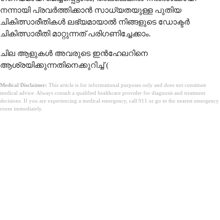
നന്നായി പ്രവർത്തിക്കാൻ സാധ്യതയുള്ള പുതിയ
ചികിത്സാരീതികൾ ലഭ്യമായാൽ നിങ്ങളുടെ ഡോക്ടർ
ചികിത്സാരീതി മാറ്റുന്നത് പരിഗണിച്ചേക്കാം.
ചില ആളുകൾ അവരുടെ ഇൻഹേലറിനെ
ആശ്രയിക്കുന്നതിനെക്കുറിച്ച് (
Medical Disclaimer:
This article is for informational purposes only and does not constitute
medical advice. Always consult a qualified healthcare provider for diagnosis and treatment
decisions. If you are experiencing a medical emergency, call 911 or go to the nearest emergency
room immediately.