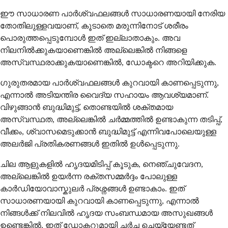
ഈ സാധാരണ പാർശ്വഫലങ്ങൾ സാധാരണയായി നേരിയ
തോതിലുള്ളവയാണ്, കൂടാതെ മരുന്നിനോട് ശരീരം
പൊരുത്തപ്പെടുമ്പോൾ ഇത് ഇല്ലാതാകും. അവ
നിലനിൽക്കുകയാണെങ്കിൽ അല്ലെങ്കിൽ നിങ്ങളെ
അസ്വസ്ഥരാക്കുകയാണെങ്കിൽ, ഡോക്ടറെ അറിയിക്കുക.
ഗുരുതരമായ പാർശ്വഫലങ്ങൾ കുറവായി കാണപ്പെടുന്നു,
എന്നാൽ അടിയന്തിര വൈദ്യ സഹായം ആവശ്യമാണ്.
വിഴുങ്ങാൻ ബുദ്ധിമുട്ട്, തൊണ്ടയിൽ ശക്തമായ
അസ്വസ്ഥത, അല്ലെങ്കിൽ ചർമ്മത്തിൽ ഉണ്ടാകുന്ന തടിപ്പ്,
വീക്കം, ശ്വാസമെടുക്കാൻ ബുദ്ധിമുട്ട് എന്നിവപോലെയുള്ള
അലർജി പ്രതികരണങ്ങൾ ഇതിൽ ഉൾപ്പെടുന്നു.
ചില ആളുകളിൽ ഹൃദയമിടിപ്പ് കൂടുക, നെഞ്ചുവേദന,
അല്ലെങ്കിൽ ഉയർന്ന രക്തസമ്മർദ്ദം പോലുള്ള
കാർഡിയോവാസ്കുലർ പ്രശ്നങ്ങൾ ഉണ്ടാകാം. ഇത്
സാധാരണയായി കുറവായി കാണപ്പെടുന്നു, എന്നാൽ
നിങ്ങൾക്ക് നിലവിൽ ഹൃദയ സംബന്ധമായ അസുഖങ്ങൾ
ഉണ്ടെങ്കിൽ, ഇത് ഡോക്ടറുമായി ചർച്ച ചെയ്യേണ്ടത്