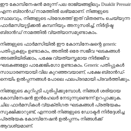
ഈ കോമ്പിനേഷൻ മരുന്ന് പല രാജ്യങ്ങളിലും Duaklir Pressair
എന്ന ബ്രാൻഡ് നാമത്തിൽ ലഭ്യമാണ്. നിങ്ങളുടെ
സ്ഥലവും, നിങ്ങളുടെ പ്രദേശത്ത് ഇത് വിതരണം ചെയ്യുന്ന
ഫാർമസ്യൂട്ടിക്കൽ കമ്പനിയും അനുസരിച്ച്, നിർദ്ദിഷ്ട
ബ്രാൻഡ് നാമത്തിൽ വ്യത്യാസമുണ്ടാകാം.
നിങ്ങളുടെ ഫാർമസിയിൽ ഈ കോമ്പിനേഷന്റെ generic
പതിപ്പുകളും ഉണ്ടാകാം, അതിൽ ഒരേ സജീവ ഘടകങ്ങൾ
അടങ്ങിയിരിക്കാം, പക്ഷേ വ്യത്യസ്തമായ നിർജ്ജീവ
ഘടകങ്ങളോ പാക്കേജിംഗോ ഉണ്ടാകാം. Generic പതിപ്പുകൾ
സാധാരണയായി വില കുറഞ്ഞവയാണ്, പക്ഷേ ബ്രാൻഡ്-
നെയിം ഉൽപ്പന്നങ്ങൾ പോലെ ഫലപ്രദമായി പ്രവർത്തിക്കും.
നിങ്ങളുടെ കുറിപ്പടി പൂരിപ്പിക്കുമ്പോൾ, നിങ്ങൾ ശരിയായ
കോമ്പിനേഷൻ ഇൻഹേലർ നേടുന്നുണ്ടെന്ന് ഉറപ്പാക്കുക.
ചില ഫാർമസികൾ വ്യക്തിഗത ഘടകങ്ങൾ പ്രത്യേകം
സൂക്ഷിക്കാറുണ്ട്, എന്നാൽ നിങ്ങളുടെ ഡോക്ടർ നിർദ്ദേശിച്ച
പ്രത്യേക കോമ്പിനേഷൻ ഉൽപ്പന്നം നിങ്ങൾക്ക്
ആവശ്യമാണ്.