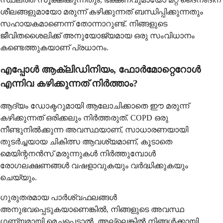
ശീലങ്ങളുമായോ മരുന്ന് കഴിക്കുന്നത് ബന്ധിപ്പിക്കുന്നതും
സഹായകമാണെന്ന് തോന്നാറുണ്ട്. നിങ്ങളുടെ
ജീവിതശൈലിക്ക് അനുയോജ്യമായ ഒരു സംവിധാനം
കണ്ടെത്തുകയാണ് പ്രധാനം.
എപ്പോൾ ആക്ലിഡിനിയം, ഫോർമോറ്റെറോൾ
എന്നിവ കഴിക്കുന്നത് നിർത്താം?
ആദ്യം ഡോക്ടറുമായി ആലോചിക്കാതെ ഈ മരുന്ന്
കഴിക്കുന്നത് ഒരിക്കലും നിർത്തരുത്. COPD ഒരു
നീണ്ടുനിൽക്കുന്ന അവസ്ഥയാണ്, സാധാരണയായി
തുടർച്ചയായ ചികിത്സ ആവശ്യമാണ്, കൂടാതെ
മെയിന്റനൻസ് മരുന്നുകൾ നിർത്തുമ്പോൾ
രോഗലക്ഷണങ്ങൾ വഷളാവുകയും വർദ്ധിക്കുകയും
ചെയ്യും.
ഗുരുതരമായ പാർശ്വഫലങ്ങൾ
അനുഭവപ്പെടുകയാണെങ്കിൽ, നിങ്ങളുടെ അവസ്ഥ
ഗണ്യമായി മെച്ചപ്പെട്ടാൽ, അല്ലെങ്കിൽ നിങ്ങൾക്കായി