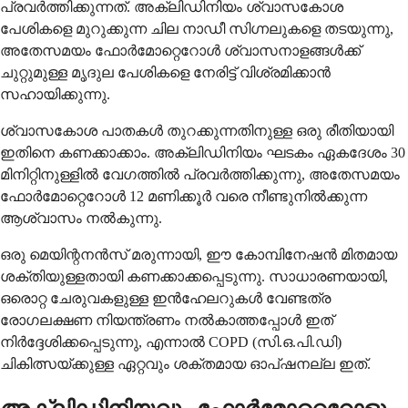
പ്രവർത്തിക്കുന്നത്. അക്ലിഡിനിയം ശ്വാസകോശ
പേശികളെ മുറുക്കുന്ന ചില നാഡീ സിഗ്നലുകളെ തടയുന്നു,
അതേസമയം ഫോർമോറ്റെറോൾ ശ്വാസനാളങ്ങൾക്ക്
ചുറ്റുമുള്ള മൃദുല പേശികളെ നേരിട്ട് വിശ്രമിക്കാൻ
സഹായിക്കുന്നു.
ശ്വാസകോശ പാതകൾ തുറക്കുന്നതിനുള്ള ഒരു രീതിയായി
ഇതിനെ കണക്കാക്കാം. അക്ലിഡിനിയം ഘടകം ഏകദേശം 30
മിനിറ്റിനുള്ളിൽ വേഗത്തിൽ പ്രവർത്തിക്കുന്നു, അതേസമയം
ഫോർമോറ്റെറോൾ 12 മണിക്കൂർ വരെ നീണ്ടുനിൽക്കുന്ന
ആശ്വാസം നൽകുന്നു.
ഒരു മെയിന്റനൻസ് മരുന്നായി, ഈ കോമ്പിനേഷൻ മിതമായ
ശക്തിയുള്ളതായി കണക്കാക്കപ്പെടുന്നു. സാധാരണയായി,
ഒരൊറ്റ ചേരുവകളുള്ള ഇൻഹേലറുകൾ വേണ്ടത്ര
രോഗലക്ഷണ നിയന്ത്രണം നൽകാത്തപ്പോൾ ഇത്
നിർദ്ദേശിക്കപ്പെടുന്നു, എന്നാൽ COPD (സി.ഒ.പി.ഡി)
ചികിത്സയ്ക്കുള്ള ഏറ്റവും ശക്തമായ ഓപ്ഷനല്ല ഇത്.