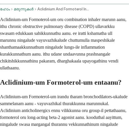
ഹോം
മരുന്നുകൾ
Aclidinium And Formoterol Inhalation Route
Aclidinium-um Formoterol-um oru combination inhaler marunn aanu,
ithu chronic obstructive pulmonary disease (COPD) ullavarkku
swasam edukkaan sahikkunnathu aanu. ee iratti kshamatha ull
marunnu ningalude vayuvazhikalude chuttumulla maspeshikale
shanthamaakkunnathum ningalude lungs-ile inflammation
kurakkunnathum aanu. ithu udane undaavunna prashnangale
chikitshikkunnathinu pakaram, dharghakaala upayogathinu vendi
ullathaanu.
Aclidinium-um Formoterol-um entaanu?
Aclidinium-um Formoterol-um irandu tharam bronchodilators-ukalude
sammelanam aanu - vayuvazhikal thurakkunna marunnukal.
Aclidinium anticholinergics ennu vilikkunna oru group-il pettathaanu,
formoterol oru long-acting beta-2 agonist aanu. kooduthal aayittum,
ningalude swasa margangal thurannu vekkunnathinum ningalude