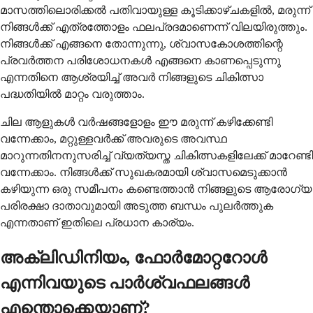
മാസത്തിലൊരിക്കൽ പതിവായുള്ള കൂടിക്കാഴ്ചകളിൽ, മരുന്ന്
നിങ്ങൾക്ക് എത്രത്തോളം ഫലപ്രദമാണെന്ന് വിലയിരുത്തും.
നിങ്ങൾക്ക് എങ്ങനെ തോന്നുന്നു, ശ്വാസകോശത്തിന്റെ
പ്രവർത്തന പരിശോധനകൾ എങ്ങനെ കാണപ്പെടുന്നു
എന്നതിനെ ആശ്രയിച്ച് അവർ നിങ്ങളുടെ ചികിത്സാ
പദ്ധതിയിൽ മാറ്റം വരുത്താം.
ചില ആളുകൾ വർഷങ്ങളോളം ഈ മരുന്ന് കഴിക്കേണ്ടി
വന്നേക്കാം, മറ്റുള്ളവർക്ക് അവരുടെ അവസ്ഥ
മാറുന്നതിനനുസരിച്ച് വ്യത്യസ്ത ചികിത്സകളിലേക്ക് മാറേണ്ടി
വന്നേക്കാം. നിങ്ങൾക്ക് സുഖകരമായി ശ്വാസമെടുക്കാൻ
കഴിയുന്ന ഒരു സമീപനം കണ്ടെത്താൻ നിങ്ങളുടെ ആരോഗ്യ
പരിരക്ഷാ ദാതാവുമായി അടുത്ത ബന്ധം പുലർത്തുക
എന്നതാണ് ഇതിലെ പ്രധാന കാര്യം.
അക്ലിഡിനിയം, ഫോർമോറ്ററോൾ
എന്നിവയുടെ പാർശ്വഫലങ്ങൾ
എന്തൊക്കെയാണ്?