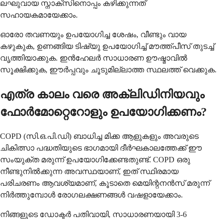
ലഘുവായ സ്നാക്സിനൊപ്പം കഴിക്കുന്നത്
സഹായകമായേക്കാം.
ഓരോ തവണയും ഉപയോഗിച്ച ശേഷം, വീണ്ടും വായ
കഴുകുക, ഉണങ്ങിയ ടിഷ്യു ഉപയോഗിച്ച് മൗത്ത്പീസ് തുടച്ച്
വൃത്തിയാക്കുക. ഇൻഹേലർ സാധാരണ ഊഷ്മാവിൽ
സൂക്ഷിക്കുക, ഈർപ്പവും ചൂടുമില്ലാത്ത സ്ഥലത്ത് വെക്കുക.
എത്ര കാലം വരെ അക്ലിഡിനിയവും
ഫോർമോറ്റെറോളും ഉപയോഗിക്കണം?
COPD (സി.ഒ.പി.ഡി) ബാധിച്ച മിക്ക ആളുകളും അവരുടെ
ചികിത്സാ പദ്ധതിയുടെ ഭാഗമായി ദീർഘകാലത്തേക്ക് ഈ
സംയുക്ത മരുന്ന് ഉപയോഗിക്കേണ്ടതുണ്ട്. COPD ഒരു
നീണ്ടുനിൽക്കുന്ന അവസ്ഥയാണ്, ഇത് സ്ഥിരമായ
പരിചരണം ആവശ്യമാണ്, കൂടാതെ മെയിന്റനൻസ് മരുന്ന്
നിർത്തുമ്പോൾ രോഗലക്ഷണങ്ങൾ വഷളായേക്കാം.
നിങ്ങളുടെ ഡോക്ടർ പതിവായി, സാധാരണയായി 3-6