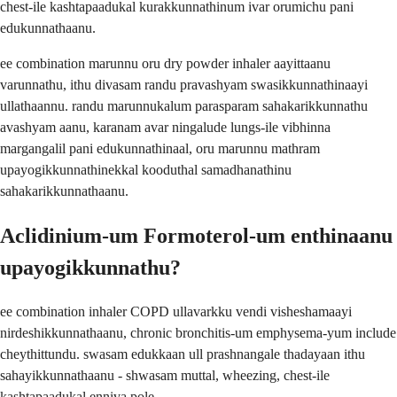
chest-ile kashtapaadukal kurakkunnathinum ivar orumichu pani
edukunnathaanu.
ee combination marunnu oru dry powder inhaler aayittaanu
varunnathu, ithu divasam randu pravashyam swasikkunnathinaayi
ullathaannu. randu marunnukalum parasparam sahakarikkunnathu
avashyam aanu, karanam avar ningalude lungs-ile vibhinna
margangalil pani edukunnathinaal, oru marunnu mathram
upayogikkunnathinekkal kooduthal samadhanathinu
sahakarikkunnathaanu.
Aclidinium-um Formoterol-um enthinaanu
upayogikkunnathu?
ee combination inhaler COPD ullavarkku vendi visheshamaayi
nirdeshikkunnathaanu, chronic bronchitis-um emphysema-yum include
cheythittundu. swasam edukkaan ull prashnangale thadayaan ithu
sahayikkunnathaanu - shwasam muttal, wheezing, chest-ile
kashtapaadukal enniva pole.