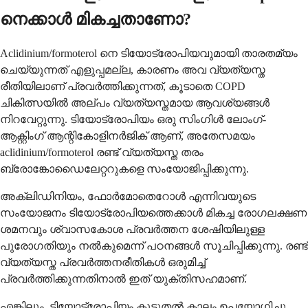
നെക്കാൾ മികച്ചതാണോ?
Aclidinium/formoterol നെ ടിയോട്രോപിയവുമായി താരതമ്യം
ചെയ്യുന്നത് എളുപ്പമല്ല, കാരണം അവ വ്യത്യസ്ത
രീതിയിലാണ് പ്രവർത്തിക്കുന്നത്, കൂടാതെ COPD
ചികിത്സയിൽ അല്പം വ്യത്യസ്തമായ ആവശ്യങ്ങൾ
നിറവേറ്റുന്നു. ടിയോട്രോപിയം ഒരു സിംഗിൾ ലോംഗ്-
ആക്റ്റിംഗ് ആന്റികോളിനർജിക് ആണ്, അതേസമയം
aclidinium/formoterol രണ്ട് വ്യത്യസ്ത തരം
ബ്രോങ്കോഡൈലേറ്ററുകളെ സംയോജിപ്പിക്കുന്നു.
അക്ലിഡിനിയം, ഫോർമോതെറോൾ എന്നിവയുടെ
സംയോജനം ടിയോട്രോപിയത്തെക്കാൾ മികച്ച രോഗലക്ഷണ
ശമനവും ശ്വാസകോശ പ്രവർത്തന ശേഷിയിലുള്ള
പുരോഗതിയും നൽകുമെന്ന് പഠനങ്ങൾ സൂചിപ്പിക്കുന്നു. രണ്ട്
വ്യത്യസ്ത പ്രവർത്തനരീതികൾ ഒരുമിച്ച്
പ്രവർത്തിക്കുന്നതിനാൽ ഇത് യുക്തിസഹമാണ്.
എങ്കിലും, ടിയോട്രോപിയം കൂടുതൽ കാലം ഉപയോഗിച്ചു