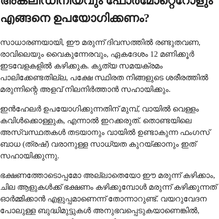
അക്ലിഡിനിയവും ഫോർമോറ്റെറോളും
എങ്ങനെ ഉപയോഗിക്കണം?
സാധാരണയായി, ഈ മരുന്ന് ദിവസത്തിൽ രണ്ടുതവണ,
രാവിലെയും വൈകുന്നേരവും, ഏകദേശം 12 മണിക്കൂർ
ഇടവേളകളിൽ കഴിക്കുക. കൃത്യ സമയക്രമം
പാലിക്കേണ്ടതില്ല, പക്ഷേ സ്ഥിരത നിങ്ങളുടെ ശരീരത്തിൽ
മരുന്നിന്റെ അളവ് നിലനിർത്താൻ സഹായിക്കും.
ഇൻഹേലർ ഉപയോഗിക്കുന്നതിന് മുമ്പ്, വായിൽ വെള്ളം
കവിൾക്കൊള്ളുക, എന്നാൽ ഇറക്കരുത്. തൊണ്ടയിലെ
അസ്വസ്ഥതകൾ തടയാനും വായിൽ ഉണ്ടാകുന്ന ഫംഗസ്
ബാധ (ത്രഷ്) വരാനുള്ള സാധ്യത കുറയ്ക്കാനും ഇത്
സഹായിക്കുന്നു.
ഭക്ഷണത്തോടൊപ്പമോ അല്ലാതെയോ ഈ മരുന്ന് കഴിക്കാം,
ചില ആളുകൾക്ക് ഭക്ഷണം കഴിക്കുമ്പോൾ മരുന്ന് കഴിക്കുന്നത്
ഓർമ്മിക്കാൻ എളുപ്പമാണെന്ന് തോന്നാറുണ്ട്. വയറുവേദന
പോലുള്ള ബുദ്ധിമുട്ടുകൾ അനുഭവപ്പെടുകയാണെങ്കിൽ,