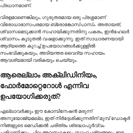
പ്രധാനമാണ്.
വിരളമാണെങ്കിലും, ഗുരുതരമായ ഒരു പ്രശ്നമാണ്
വിരോധാഭാസപരമായ ബ്രോങ്കോസ്പാസ്ം. അതായത്,
ശ്വാസമെടുക്കാൻ സഹായിക്കുന്നതിനു പകരം, ഇൻഹേലർ
ശ്വാസം കൂടുതൽ വഷളാക്കുന്നു. ഇത് സാധാരണയായി
ആദ്യത്തെ കുറച്ച് ഉപയോഗങ്ങൾക്കുള്ളിൽ
സംഭവിക്കുകയും, അടിയന്തര വൈദ്യ സഹായം
ആവശ്യമായി വരികയും ചെയ്യും.
ആരെല്ലാം അക്ലിഡിനിയം,
ഫോർമോറ്റെറോൾ എന്നിവ
ഉപയോഗിക്കരുത്?
എല്ലാവർക്കും ഈ കോമ്പിനേഷൻ മരുന്ന്
അനുയോജ്യമല്ല, ഇത് നിർദ്ദേശിക്കുന്നതിന് മുമ്പ് ഡോക്ടർ
നിങ്ങളുടെ മെഡിക്കൽ ചരിത്രം ശ്രദ്ധാപൂർവ്വം
പരിഗണിക്കും. ചില അവസ്ഥകളും സാഹചര്യങ്ങളും ഈ