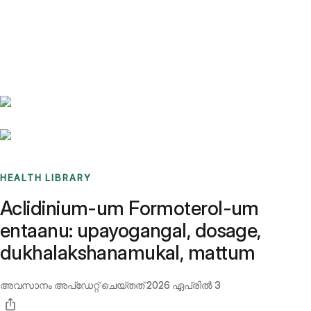
Benchmarks
Stories
FAQ
Sign up / Log in
HEALTH LIBRARY
Aclidinium-um Formoterol-um
entaanu: upayogangal, dosage,
dukhalakshanamukal, mattum
അവസാനം അപ്ഡേറ്റ് ചെയ്തത്
2026 ഏപ്രിൽ 3