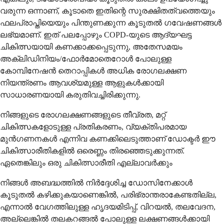
വരുന്ന ഒന്നാണ്, കൂടാതെ ഇതിന്റെ സുരക്ഷിതത്വത്തെയും
ഫലപ്രാപ്തിയെയും പിന്തുണക്കുന്ന കൂടുതൽ ഗവേഷണങ്ങൾ
ലഭ്യമാണ്. ഇത് പലപ്പോഴും COPD-യുടെ ആദ്യഘട്ട
ചികിത്സയായി കണക്കാക്കപ്പെടുന്നു, അതേസമയം
അക്ലിഡിനിയം/ഫോർമോതെറോൾ പോലുള്ള
കോമ്പിനേഷൻ തെറാപ്പികൾ അധിക രോഗലക്ഷണ
നിയന്ത്രണം ആവശ്യമുള്ള ആളുകൾക്കായി
സാധാരണയായി കരുതിവച്ചിരിക്കുന്നു.
നിങ്ങളുടെ രോഗലക്ഷണങ്ങളുടെ തീവ്രത, മറ്റ്
ചികിത്സകളോടുള്ള പ്രതികരണം, വ്യക്തിപരമായ
മുൻഗണനകൾ എന്നിവ കണക്കിലെടുത്താണ് ഡോക്ടർ ഈ
ചികിത്സാരീതികളിൽ ഒരെണ്ണം തിരഞ്ഞെടുക്കുന്നത്.
ഏതെങ്കിലും ഒരു ചികിത്സാരീതി എല്ലാവർക്കും
നിങ്ങൾ അബദ്ധത്തിൽ നിർദ്ദേശിച്ച ഡോസിനേക്കാൾ
കൂടുതൽ കഴിക്കുകയാണെങ്കിൽ, പരിഭ്രാന്തരാകേണ്ടതില്ല,
എന്നാൽ വേഗത്തിലുള്ള ഹൃദയമിടിപ്പ്, വിറയൽ, തലവേദന,
അല്ലെങ്കിൽ തലകറങ്ങൽ പോലുള്ള ലക്ഷണങ്ങൾക്കായി