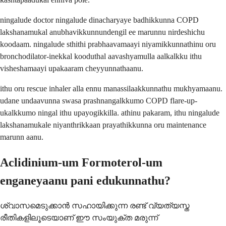
ningalude doctor ningalude dinacharyaye badhikkunna COPD
lakshanamukal anubhavikkunnundengil ee marunnu nirdeshichu
koodaam. ningalude sthithi prabhaavamaayi niyamikkunnathinu oru
bronchodilator-inekkal kooduthal aavashyamulla aalkalkku ithu
visheshamaayi upakaaram cheyyunnathaanu.
ithu oru rescue inhaler alla ennu manassilaakkunnathu mukhyamaanu.
udane undaavunna swasa prashnangalkkumo COPD flare-up-
ukalkkumo ningal ithu upayogikkilla. athinu pakaram, ithu ningalude
lakshanamukale niyanthrikkaan prayathikkunna oru maintenance
marunn aanu.
Aclidinium-um Formoterol-um
enganeyaanu pani edukunnathu?
ശ്വാസമെടുക്കാൻ സഹായിക്കുന്ന രണ്ട് വ്യത്യസ്ത
രീതികളിലൂടെയാണ് ഈ സംയുക്ത മരുന്ന്