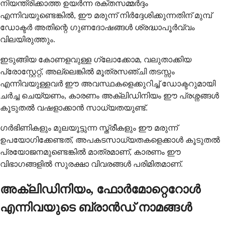
നിയന്ത്രിക്കാത്ത ഉയർന്ന രക്തസമ്മർദ്ദം
എന്നിവയുണ്ടെങ്കിൽ, ഈ മരുന്ന് നിർദ്ദേശിക്കുന്നതിന് മുമ്പ്
ഡോക്ടർ അതിന്റെ ഗുണദോഷങ്ങൾ ശ്രദ്ധാപൂർവ്വം
വിലയിരുത്തും.
ഇടുങ്ങിയ കോണളവുള്ള ഗ്ലോക്കോമ, വലുതാക്കിയ
പ്രോസ്റ്റേറ്റ്, അല്ലെങ്കിൽ മൂത്രസഞ്ചി തടസ്സം
എന്നിവയുള്ളവർ ഈ അവസ്ഥകളെക്കുറിച്ച് ഡോക്ടറുമായി
ചർച്ച ചെയ്യണം, കാരണം അക്ലിഡിനിയം ഈ പ്രശ്നങ്ങൾ
കൂടുതൽ വഷളാക്കാൻ സാധ്യതയുണ്ട്.
ഗർഭിണികളും മുലയൂട്ടുന്ന സ്ത്രീകളും ഈ മരുന്ന്
ഉപയോഗിക്കേണ്ടത്, അപകടസാധ്യതകളെക്കാൾ കൂടുതൽ
പ്രയോജനമുണ്ടെങ്കിൽ മാത്രമാണ്, കാരണം ഈ
വിഭാഗങ്ങളിൽ സുരക്ഷാ വിവരങ്ങൾ പരിമിതമാണ്.
അക്ലിഡിനിയം, ഫോർമോറ്റെറോൾ
എന്നിവയുടെ ബ്രാൻഡ് നാമങ്ങൾ