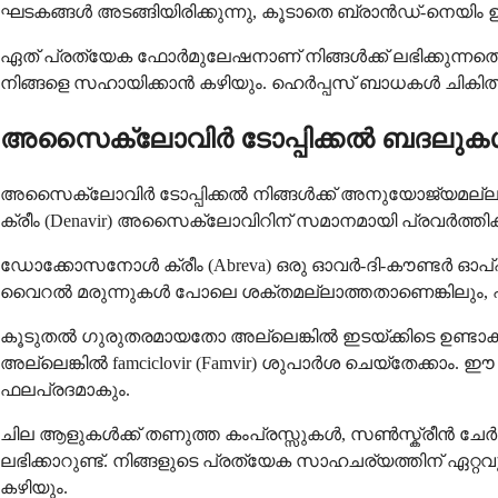
ഘടകങ്ങൾ അടങ്ങിയിരിക്കുന്നു, കൂടാതെ ബ്രാൻഡ്-നെയിം ഉ
ഏത് പ്രത്യേക ഫോർമുലേഷനാണ് നിങ്ങൾക്ക് ലഭിക്കുന്നതെ
നിങ്ങളെ സഹായിക്കാൻ കഴിയും. ഹെർപ്പസ് ബാധകൾ ചികിത്
അസൈക്ലോവിർ ടോപ്പിക്കൽ ബദലുക
അസൈക്ലോവിർ ടോപ്പിക്കൽ നിങ്ങൾക്ക് അനുയോജ്യമല്ലാ
ക്രീം (Denavir) അസൈക്ലോവിറിന് സമാനമായി പ്രവർത്തിക്
ഡോക്കോസനോൾ ക്രീം (Abreva) ഒരു ഓവർ-ദി-കൗണ്ടർ ഓപ്ഷനാണ
വൈറൽ മരുന്നുകൾ പോലെ ശക്തമല്ലാത്തതാണെങ്കിലും, എ
കൂടുതൽ ഗുരുതരമായതോ അല്ലെങ്കിൽ ഇടയ്ക്കിടെ ഉണ്ടാകുന
അല്ലെങ്കിൽ famciclovir (Famvir) ശുപാർശ ചെയ്തേക്ക
ഫലപ്രദമാകും.
ചില ആളുകൾക്ക് തണുത്ത കംപ്രസ്സുകൾ, സൺസ്ക്രീൻ ച
ലഭിക്കാറുണ്ട്. നിങ്ങളുടെ പ്രത്യേക സാഹചര്യത്തിന് ഏറ്
കഴിയും.