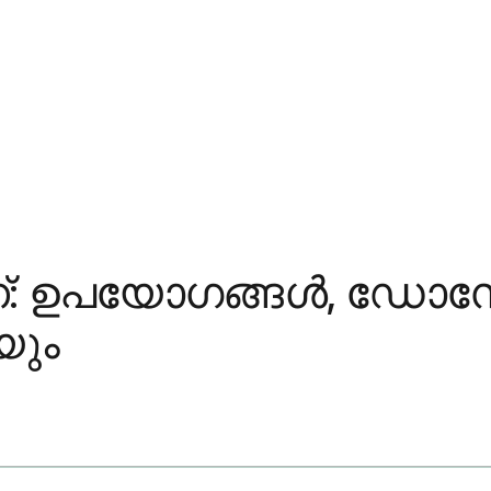
ന്താണ്: ഉപയോഗങ്ങൾ, ഡ
യും