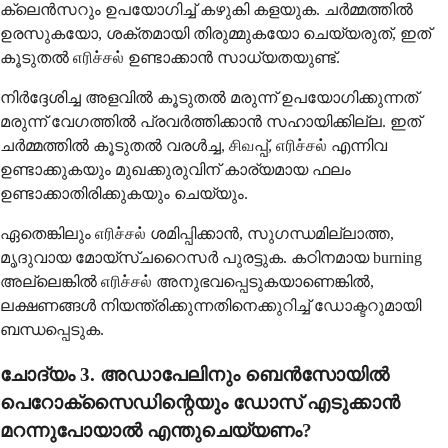
ക്ലെൻസറും ഉപയോഗിച്ച് കഴുകി കളയുക. ചർമ്മത്തിൽ
ഉരസുകയോ, ശക്തമായി തിരുമ്മുകയോ ചെയ്യരുത്, ഇത്
കൂടുതൽ எரிச்சல் ഉണ്ടാക്കാൻ സാധ്യതയുണ്ട്.
നിർദ്ദേശിച്ച അളവിൽ കൂടുതൽ മരുന്ന് ഉപയോഗിക്കുന്നത്
മരുന്ന് വേഗത്തിൽ പ്രവർത്തിക്കാൻ സഹായിക്കില്ല. ഇത്
ചർമ്മത്തിൽ കൂടുതൽ വരൾച്ച, சிவപ്പ്, எரிச்சல் എന്നിവ
ഉണ്ടാക്കുകയും മുഖക്കുരുവിന് കാര്യമായ ഫലം
ഉണ്ടാക്കാതിരിക്കുകയും ചെയ്യും.
ഏതെങ്കിലും எரிச்சல் ശമിപ്പിക്കാൻ, സുഗന്ധമില്ലാത്ത,
മൃദുവായ മോയ്സ്ചറൈസർ പുരട്ടുക. കഠിനമായ burning
അല്ലെങ്കിൽ எரிச்சல் അനുഭവപ്പെടുകയാണെങ്കിൽ,
ലക്ഷണങ്ങൾ നിയന്ത്രിക്കുന്നതിനെക്കുറിച്ച് ഡോക്ടറുമായി
ബന്ധപ്പെടുക.
ചോദ്യം 3. അഡാപേലിനും ബെൻസോയിൽ
പെറോക്സൈഡിന്റെയും ഡോസ് എടുക്കാൻ
മറന്നുപോയാൽ എന്തുചെയ്യണം?