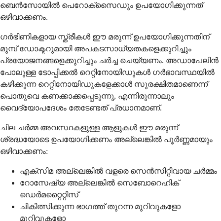
ബെൻസോയിൽ പെറോക്സൈഡും ഉപയോഗിക്കുന്നത്
ഒഴിവാക്കണം.
ഗർഭിണികളായ സ്ത്രീകൾ ഈ മരുന്ന് ഉപയോഗിക്കുന്നതിന്
മുമ്പ് ഡോക്ടറുമായി അപകടസാധ്യതകളെക്കുറിച്ചും
പ്രയോജനങ്ങളെക്കുറിച്ചും ചർച്ച ചെയ്യണം. അഡാപേലിൻ
പോലുള്ള ടോപ്പിക്കൽ റെറ്റിനോയിഡുകൾ ഗർഭാവസ്ഥയിൽ
കഴിക്കുന്ന റെറ്റിനോയിഡുകളേക്കാൾ സുരക്ഷിതമാണെന്ന്
പൊതുവെ കണക്കാക്കപ്പെടുന്നു, എന്നിരുന്നാലും
വൈദ്യോപദേശം തേടേണ്ടത് പ്രധാനമാണ്.
ചില ചർമ്മ അവസ്ഥകളുള്ള ആളുകൾ ഈ മരുന്ന്
ശ്രദ്ധയോടെ ഉപയോഗിക്കണം അല്ലെങ്കിൽ പൂർണ്ണമായും
ഒഴിവാക്കണം:
എക്‌സിമ അല്ലെങ്കിൽ വളരെ സെൻസിറ്റീവായ ചർമ്മം
റോസേഷ്യ അല്ലെങ്കിൽ സെബോറെഹിക്
ഡെർമറ്റൈറ്റിസ്
ചികിത്സിക്കുന്ന ഭാഗത്ത് തുറന്ന മുറിവുകളോ
മുറിവുകളോ