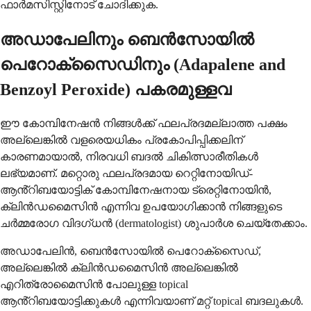
ഫാർമസിസ്റ്റിനോട് ചോദിക്കുക.
അഡാപേലിനും ബെൻസോയിൽ
പെറോക്സൈഡിനും (Adapalene and
Benzoyl Peroxide) പകരമുള്ളവ
ഈ കോമ്പിനേഷൻ നിങ്ങൾക്ക് ഫലപ്രദമല്ലാത്ത പക്ഷം
അല്ലെങ്കിൽ വളരെയധികം പ്രകോപിപ്പിക്കലിന്
കാരണമായാൽ, നിരവധി ബദൽ ചികിത്സാരീതികൾ
ലഭ്യമാണ്. മറ്റൊരു ഫലപ്രദമായ റെറ്റിനോയിഡ്-
ആൻ്റിബയോട്ടിക് കോമ്പിനേഷനായ ട്രെറ്റിനോയിൻ,
ക്ലിൻഡമൈസിൻ എന്നിവ ഉപയോഗിക്കാൻ നിങ്ങളുടെ
ചർമ്മരോഗ വിദഗ്ധൻ (dermatologist) ശുപാർശ ചെയ്തേക്കാം.
അഡാപേലിൻ, ബെൻസോയിൽ പെറോക്സൈഡ്,
അല്ലെങ്കിൽ ക്ലിൻഡമൈസിൻ അല്ലെങ്കിൽ
എറിത്രോമൈസിൻ പോലുള്ള topical
ആൻ്റിബയോട്ടിക്കുകൾ എന്നിവയാണ് മറ്റ് topical ബദലുകൾ.