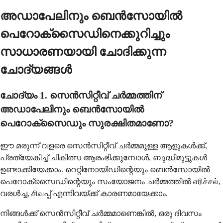
അഡാപേലിനും ബെൻസോയിൽ
പെറോക്സൈഡിനെക്കുറിച്ചും
സാധാരണയായി ചോദിക്കുന്ന
ചോദ്യങ്ങൾ
ചോദ്യം 1. സെൻസിറ്റീവ് ചർമ്മത്തിന്
അഡാപേലിനും ബെൻസോയിൽ
പെറോക്സൈഡും സുരക്ഷിതമാണോ?
ഈ മരുന്ന് വളരെ സെൻസിറ്റീവ് ചർമ്മമുള്ള ആളുകൾക്ക്,
പ്രത്യേകിച്ച് ചികിത്സ ആരംഭിക്കുമ്പോൾ, ബുദ്ധിമുട്ടുകൾ
ഉണ്ടാക്കിയേക്കാം. റെറ്റിനോയിഡിന്റെയും ബെൻസോയിൽ
പെറോക്സൈഡിന്റെയും സംയോജനം ചർമ്മത്തിൽ எரிச்சல்,
വരൾച്ച, சிவപ്പ് എന്നിവയ്ക്ക് കാരണമായേക്കാം.
നിങ്ങൾക്ക് സെൻസിറ്റീവ് ചർമ്മമാണെങ്കിൽ, ഒരു ദിവസം