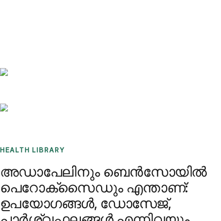
Benchmarks
Stories
FAQ
Sign up / Log in
HEALTH LIBRARY
അഡാപേലിനും ബെൻസോയിൽ
പെറോക്സൈഡും എന്താണ്:
ഉപയോഗങ്ങൾ, ഡോസേജ്,
പാർശ്വഫലങ്ങൾ എന്നിവയും