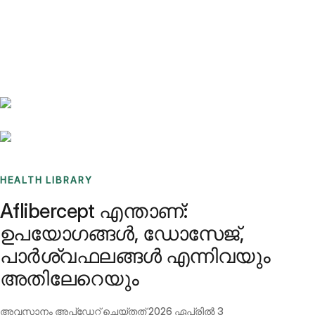
Benchmarks
Stories
FAQ
Sign up / Log in
HEALTH LIBRARY
Aflibercept എന്താണ്:
ഉപയോഗങ്ങൾ, ഡോസേജ്,
പാർശ്വഫലങ്ങൾ എന്നിവയും
അതിലേറെയും
അവസാനം അപ്ഡേറ്റ് ചെയ്തത്
2026 ഏപ്രിൽ 3