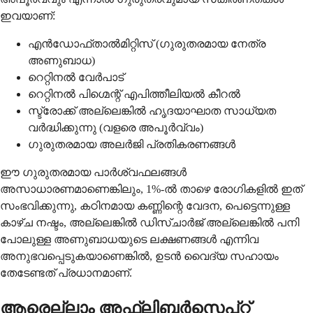
ഇവയാണ്:
എൻഡോഫ്താൽമിറ്റിസ് (ഗുരുതരമായ നേത്ര
അണുബാധ)
റെറ്റിനൽ വേർപാട്
റെറ്റിനൽ പിഗ്മെന്റ് എപിത്തീലിയൽ കീറൽ
സ്ട്രോക്ക് അല്ലെങ്കിൽ ഹൃദയാഘാത സാധ്യത
വർദ്ധിക്കുന്നു (വളരെ അപൂർവ്വം)
ഗുരുതരമായ അലർജി പ്രതികരണങ്ങൾ
ഈ ഗുരുതരമായ പാർശ്വഫലങ്ങൾ
അസാധാരണമാണെങ്കിലും, 1%-ൽ താഴെ രോഗികളിൽ ഇത്
സംഭവിക്കുന്നു, കഠിനമായ കണ്ണിന്റെ വേദന, പെട്ടെന്നുള്ള
കാഴ്ച നഷ്ടം, അല്ലെങ്കിൽ ഡിസ്ചാർജ് അല്ലെങ്കിൽ പനി
പോലുള്ള അണുബാധയുടെ ലക്ഷണങ്ങൾ എന്നിവ
അനുഭവപ്പെടുകയാണെങ്കിൽ, ഉടൻ വൈദ്യ സഹായം
തേടേണ്ടത് പ്രധാനമാണ്.
ആരെല്ലാം അഫ്‌ലിബർസെപ്റ്റ്