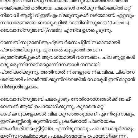
ആഫ്ളിബർസെപ്റ്റ് നിങ്ങൾക്ക് അനുയോജ്യമല്ലെങ്കിൽ
അല്ലെങ്കിൽ മതിയായ ഫലങ്ങൾ നൽകുന്നില്ലെങ്കിൽ മറ്റ്
നിരവധി ആന്റി-വിഇജിഎഫ് മരുന്നുകൾ ലഭ്യമാണ്. ഏറ്റവും
സാധാരണമായ ബദലുകളിൽ റാണിബിസുമാബ് (Lucentis),
ബെവാസിസുമാബ് (Avastin) എന്നിവ ഉൾപ്പെടുന്നു.
റാണിബിസുമാബ് ആഫ്ളിബർസെപ്റ്റിന് സമാനമായി
പ്രവർത്തിക്കുന്നു, എന്നാൽ കൂടുതൽ തവണ
കുത്തിവയ്പ്പുകൾ ആവശ്യമായി വന്നേക്കാം. ചില ആളുകൾ
ഒരു മരുന്നിനോട് മറ്റൊന്നിനേക്കാൾ നന്നായി
പ്രതികരിക്കുന്നു, അതിനാൽ നിങ്ങളുടെ നിലവിലെ ചികിത്സ
ശരിയായി പ്രവർത്തിക്കുന്നില്ലെങ്കിൽ ഡോക്ടർ ഇത് മാറ്റാൻ
നിർദ്ദേശിച്ചേക്കാം.
ബെവാസിസുമാബ് പലപ്പോഴും നേത്രരോഗങ്ങൾക്ക് ഓഫ്-
ലേബൽ ആയി ഉപയോഗിക്കുന്നു, കൂടാതെ മറ്റ്
ഓപ്ഷനുകളേക്കാൾ വില കുറഞ്ഞതുമാണ്. എന്നിരുന്നാലും,
ഇത് കണ്ണിന്റെ കുത്തിവയ്പ്പുകൾക്കായി പ്രത്യേകം
അംഗീകരിക്കപ്പെട്ടിട്ടില്ല, എന്നിരുന്നാലും പല ഡോക്ടർമാരും
ഇത് സുരക്ഷിതമായും ഫലപ്രദമായും ഉപയോഗിക്കുന്നു.