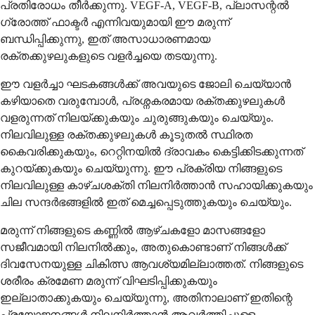
പ്രതിരോധം തീർക്കുന്നു. VEGF-A, VEGF-B, പ്ലാസന്റൽ
ഗ്രോത്ത് ഫാക്ടർ എന്നിവയുമായി ഈ മരുന്ന്
ബന്ധിപ്പിക്കുന്നു, ഇത് അസാധാരണമായ
രക്തക്കുഴലുകളുടെ വളർച്ചയെ തടയുന്നു.
ഈ വളർച്ചാ ഘടകങ്ങൾക്ക് അവയുടെ ജോലി ചെയ്യാൻ
കഴിയാതെ വരുമ്പോൾ, പ്രശ്നകരമായ രക്തക്കുഴലുകൾ
വളരുന്നത് നിലയ്ക്കുകയും ചുരുങ്ങുകയും ചെയ്യും.
നിലവിലുള്ള രക്തക്കുഴലുകൾ കൂടുതൽ സ്ഥിരത
കൈവരിക്കുകയും, റെറ്റിനയിൽ ദ്രാവകം കെട്ടിക്കിടക്കുന്നത്
കുറയ്ക്കുകയും ചെയ്യുന്നു. ഈ പ്രക്രിയ നിങ്ങളുടെ
നിലവിലുള്ള കാഴ്ചശക്തി നിലനിർത്താൻ സഹായിക്കുകയും
ചില സന്ദർഭങ്ങളിൽ ഇത് മെച്ചപ്പെടുത്തുകയും ചെയ്യും.
മരുന്ന് നിങ്ങളുടെ കണ്ണിൽ ആഴ്ചകളോ മാസങ്ങളോ
സജീവമായി നിലനിൽക്കും, അതുകൊണ്ടാണ് നിങ്ങൾക്ക്
ദിവസേനയുള്ള ചികിത്സ ആവശ്യമില്ലാത്തത്. നിങ്ങളുടെ
ശരീരം ക്രമേണ മരുന്ന് വിഘടിപ്പിക്കുകയും
ഇല്ലാതാക്കുകയും ചെയ്യുന്നു, അതിനാലാണ് ഇതിന്റെ
പ്രയോജനങ്ങൾ നിലനിർത്താൻ ആവർത്തിച്ചുള്ള