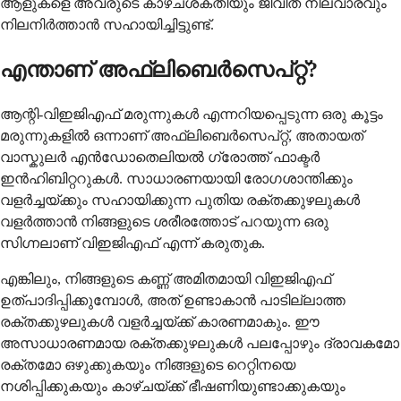
ആളുകളെ അവരുടെ കാഴ്ചശക്തിയും ജീവിത നിലവാരവും
നിലനിർത്താൻ സഹായിച്ചിട്ടുണ്ട്.
എന്താണ് അഫ്‌ലിബെർസെപ്റ്റ്?
ആന്റി-വിഇജിഎഫ് മരുന്നുകൾ എന്നറിയപ്പെടുന്ന ഒരു കൂട്ടം
മരുന്നുകളിൽ ഒന്നാണ് അഫ്‌ലിബെർസെപ്റ്റ്, അതായത്
വാസ്കുലർ എൻഡോതെലിയൽ ഗ്രോത്ത് ഫാക്ടർ
ഇൻഹിബിറ്ററുകൾ. സാധാരണയായി രോഗശാന്തിക്കും
വളർച്ചയ്ക്കും സഹായിക്കുന്ന പുതിയ രക്തക്കുഴലുകൾ
വളർത്താൻ നിങ്ങളുടെ ശരീരത്തോട് പറയുന്ന ഒരു
സിഗ്നലാണ് വിഇജിഎഫ് എന്ന് കരുതുക.
എങ്കിലും, നിങ്ങളുടെ കണ്ണ് അമിതമായി വിഇജിഎഫ്
ഉത്പാദിപ്പിക്കുമ്പോൾ, അത് ഉണ്ടാകാൻ പാടില്ലാത്ത
രക്തക്കുഴലുകൾ വളർച്ചയ്ക്ക് കാരണമാകും. ഈ
അസാധാരണമായ രക്തക്കുഴലുകൾ പലപ്പോഴും ദ്രാവകമോ
രക്തമോ ഒഴുക്കുകയും നിങ്ങളുടെ റെറ്റിനയെ
നശിപ്പിക്കുകയും കാഴ്ചയ്ക്ക് ഭീഷണിയുണ്ടാക്കുകയും