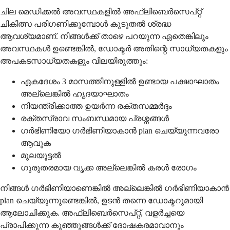
ചില മെഡിക്കൽ അവസ്ഥകളിൽ അഫ്‌ലിബെർസെപ്റ്റ്
ചികിത്സ പരിഗണിക്കുമ്പോൾ കൂടുതൽ ശ്രദ്ധ
ആവശ്യമാണ്. നിങ്ങൾക്ക് താഴെ പറയുന്ന ഏതെങ്കിലും
അവസ്ഥകൾ ഉണ്ടെങ്കിൽ, ഡോക്ടർ അതിന്റെ സാധ്യതകളും
അപകടസാധ്യതകളും വിലയിരുത്തും:
ഏകദേശം 3 മാസത്തിനുള്ളിൽ ഉണ്ടായ പക്ഷാഘാതം
അല്ലെങ്കിൽ ഹൃദയാഘാതം
നിയന്ത്രിക്കാത്ത ഉയർന്ന രക്തസമ്മർദ്ദം
രക്തസ്രാവ സംബന്ധമായ പ്രശ്നങ്ങൾ
ഗർഭിണിയോ ഗർഭിണിയാകാൻ plan ചെയ്യുന്നവരോ
ആവുക
മുലയൂട്ടൽ
ഗുരുതരമായ വൃക്ക അല്ലെങ്കിൽ കരൾ രോഗം
നിങ്ങൾ ഗർഭിണിയാണെങ്കിൽ അല്ലെങ്കിൽ ഗർഭിണിയാകാൻ
plan ചെയ്യുന്നുണ്ടെങ്കിൽ, ഉടൻ തന്നെ ഡോക്ടറുമായി
ആലോചിക്കുക. അഫ്‌ലിബെർസെപ്റ്റ്, വളർച്ചയെ
പ്രാപിക്കുന്ന കുഞ്ഞുങ്ങൾക്ക് ദോഷകരമാവാനും