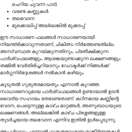
ചെറിയ ചുവന്ന പാട്)
വരണ്ട കണ്ണുകൾ
തലവേദന
മൂക്കൊലിപ്പ് അല്ലെങ്കിൽ മൂക്കടപ്പ്
ഈ സാധാരണ ഫലങ്ങൾ സാധാരണയായി
നിയന്ത്രിക്കാവുന്നതാണ്, ചികിത്സ നിർത്തേണ്ടതില്ല.
അസ്വസ്ഥത കുറയ്ക്കുന്നതിനും, പ്രതീക്ഷിക്കുന്ന
പാർശ്വഫലങ്ങളും, ആശങ്കയുണ്ടാക്കുന്ന ലക്ഷണങ്ങളും
തമ്മിൽ വേർതിരിച്ചറിയാനും ഡോക്ടർക്ക് നിങ്ങൾക്ക്
മാർഗ്ഗനിർദ്ദേശങ്ങൾ നൽകാൻ കഴിയും.
കൂടുതൽ ഗുരുതരമായതും എന്നാൽ കുറഞ്ഞ
സാധാരണവുമായ പാർശ്വഫലങ്ങൾ ഉണ്ടായാൽ ഉടൻ
വൈദ്യ സഹായം തേടേണ്ടതാണ്. കഠിനമായ കണ്ണിന്റെ
വേദന, പെട്ടെന്നുള്ള കാഴ്ച മാറ്റങ്ങൾ, അണുബാധയുടെ
ലക്ഷണങ്ങൾ, അല്ലെങ്കിൽ കാഴ്ച പ്രശ്നങ്ങളുള്ള
തുടർച്ചയായ തലവേദന എന്നിവ ഇതിൽ ഉൾപ്പെടുന്നു.
അപൂർവവും എന്നാൽ ഗുരുതരവുമായ സങ്കീർണതകൾ