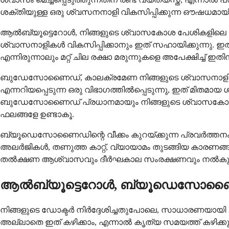
ശക്തിയുള്ള ഒരു ശ്വസനനാളി വികസിപ്പിക്കുന്ന ഔഷധമായി പ്ര
ആൽബ്യൂട്ടെറോൾ, നിങ്ങളുടെ ശ്വാസകോശ പേശികളിലെ ബീറ്റാ
ശ്വാസനാളികൾ വികസിപ്പിക്കാനും ഇത് സഹായിക്കുന്നു. ഇ
എന്നിരുന്നാലും മറ്റ് ചില രക്ഷാ മരുന്നുകളെ അപേക്ഷിച്ച് ഇത
ബുഡേസോണൈഡ്, കാലക്രമേണ നിങ്ങളുടെ ശ്വാസനാളികളിലെ വ
എന്നറിയപ്പെടുന്ന ഒരു വിഭാഗത്തിൽപ്പെടുന്നു, ഇത് മിതമാ
ബുഡേസോണൈഡ് പ്രധാനമായും നിങ്ങളുടെ ശ്വാസകോശത്തിൽ പ
ഫലങ്ങളേ ഉണ്ടാകൂ.
ബ്യൂഡെസോണൈഡിന്റെ വീക്കം കുറയ്ക്കുന്ന പ്രവർത്തനം നിങ
അലർജികൾ, തണുത്ത കാറ്റ്, വ്യായാമം തുടങ്ങിയ കാരണങ്ങള
തൽക്ഷണ ആശ്വാസവും ദീർഘകാല സംരക്ഷണവും നൽകുന്
ആൽബ്യൂട്ടെറോൾ, ബ്യൂഡെസോണൈഡ
നിങ്ങളുടെ ഡോക്ടർ നിർദ്ദേശിച്ചതുപോലെ, സാധാരണയായി 1
അല്ലാതെ ഇത് കഴിക്കാം, എന്നാൽ കൃത്യ സമയത്ത് കഴിക്ക