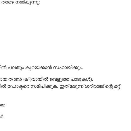
 താഴെ നൽകുന്നു:
 പലതും കുറയ്ക്കാൻ സഹായിക്കും.
ത omb ഷ് (വായിൽ വെളുത്ത പാടുകൾ),
്ടറെ സമീപിക്കുക. ഇത് മരുന്ന് ശരീരത്തിന്റെ മറ്റ്
ാ:
ങൾ