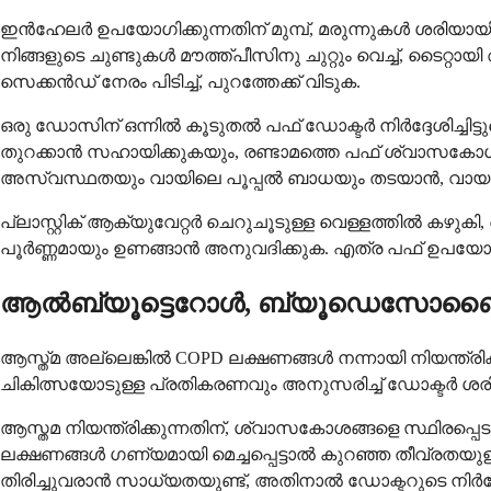
ഇൻഹേലർ ഉപയോഗിക്കുന്നതിന് മുമ്പ്, മരുന്നുകൾ ശരിയായി ക
നിങ്ങളുടെ ചുണ്ടുകൾ മൗത്ത്പീസിനു ചുറ്റും വെച്ച്, ടൈ
സെക്കൻഡ് നേരം പിടിച്ച്, പുറത്തേക്ക് വിടുക.
ഒരു ഡോസിന് ഒന്നിൽ കൂടുതൽ പഫ് ഡോക്ടർ നിർദ്ദേശിച്ചിട്ട
തുറക്കാൻ സഹായിക്കുകയും, രണ്ടാമത്തെ പഫ് ശ്വാസകോ
അസ്വസ്ഥതയും വായിലെ പൂപ്പൽ ബാധയും തടയാൻ, വായ വെ
പ്ലാസ്റ്റിക് ആക്യുവേറ്റർ ചെറുചൂടുള്ള വെള്ളത്തിൽ കഴുകി, മ
പൂർണ്ണമായും ഉണങ്ങാൻ അനുവദിക്കുക. എത്ര പഫ് ഉപയോഗിച്ച
ആൽബ്യൂട്ടെറോൾ, ബ്യൂഡെസോണൈഡ
ആസ്ത്മ അല്ലെങ്കിൽ COPD ലക്ഷണങ്ങൾ നന്നായി നിയന്ത്രിക
ചികിത്സയോടുള്ള പ്രതികരണവും അനുസരിച്ച് ഡോക്ടർ ശരി
ആസ്തമ നിയന്ത്രിക്കുന്നതിന്, ശ്വാസകോശങ്ങളെ സ്ഥിരപ്
ലക്ഷണങ്ങൾ ഗണ്യമായി മെച്ചപ്പെട്ടാൽ കുറഞ്ഞ തീവ്രതയുള്
തിരിച്ചുവരാൻ സാധ്യതയുണ്ട്, അതിനാൽ ഡോക്ടറുടെ നിർദ്ദ