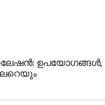
േഷൻ: ഉപയോഗങ്ങൾ,
ലേറെയും