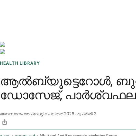
Benchmarks
Stories
FAQ
Sign up / Log in
HEALTH LIBRARY
ആൽബ്യൂട്ടെറോൾ, 
ഡോസേജ്, പാർശ്വഫലങ
അവസാനം അപ്ഡേറ്റ് ചെയ്തത്
2026 ഏപ്രിൽ 3
ഹോം
മരുന്നുകൾ
Albuterol And Budesonide Inhalation Route