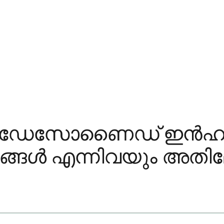
ബുഡേസോണൈഡ് ഇൻഹല
്ങൾ എന്നിവയും അതി