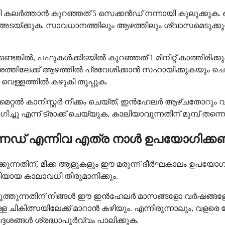
ലർത്താൻ കുറഞ്ഞത് 5 സെക്കൻഡ് നന്നായി കുലുക്കുക. തൊപ്പി
റ്റായി അടയ്ക്കുക. സാവധാനത്തിലും ആഴത്തിലും ശ്വാസമെടു
ുണ്ടെങ്കിൽ, പഫുകൾക്കിടയിൽ കുറഞ്ഞത് 1 മിനിറ്റ് കാത്തി
ശത്തിലേക്ക് ആഴത്തിൽ പ്രവേശിക്കാൻ സഹായിക്കുകയും 
ള്ളത്തിൽ കഴുകി തുപ്പുക.
െറ്റൽ കാനിസ്റ്റർ നീക്കം ചെയ്ത്, ഇൻഹേലർ ആഴ്ചതോറും വൃത്തിയ
ു എന്ന് ട്രാക്ക് ചെയ്യുക, കാലിയാവുന്നതിന് മുമ്പ് തന
് എന്നിവ എത്ര നാൾ ഉപയോഗിക്ക
്കുന്നതിന്, മിക്ക ആളുകളും ഈ മരുന്ന് ദീർഘകാലം ഉപയോഗി
യായ കാലാവധി തീരുമാനിക്കും.
പെടുത്തുന്നതിന് നിങ്ങൾ ഈ ഇൻഹേലർ മാസങ്ങളോ വർഷങ്ങളോ
ള ചികിത്സയിലേക്ക് മാറാൻ കഴിയും. എന്നിരുന്നാലും, വളര
േശങ്ങൾ ശ്രദ്ധാപൂർവ്വം പാലിക്കുക.