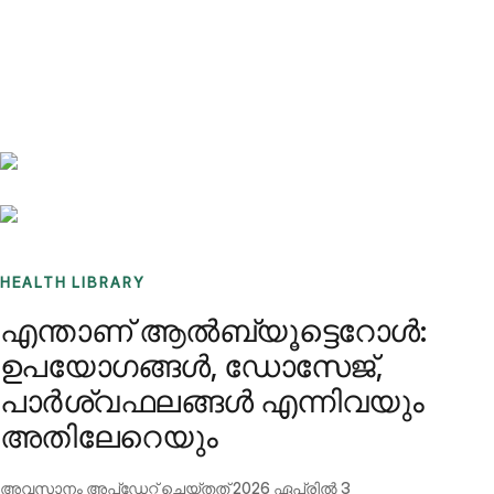
Benchmarks
Stories
FAQ
Sign up / Log in
HEALTH LIBRARY
എന്താണ് ആൽബ്യൂട്ടെറോൾ:
ഉപയോഗങ്ങൾ, ഡോസേജ്,
പാർശ്വഫലങ്ങൾ എന്നിവയും
അതിലേറെയും
അവസാനം അപ്ഡേറ്റ് ചെയ്തത്
2026 ഏപ്രിൽ 3