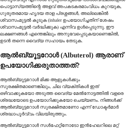
പൊട്ടാസ്യത്തിന്റെ അളവ് അപകടകരമാംവിധം കുറയുക,
ഗുരുതരമായ ഹൃദയ താള പ്രശ്നങ്ങൾ, അല്ലെങ്കിൽ
ശ്വാസംമുട്ടൽ കൂടുക (inhaler ഉപയോഗിച്ചതിന് ശേഷം
ശ്വാസംമുട്ടൽ വർദ്ധിക്കുക) എന്നിവ ഉൾപ്പെടുന്നു. ഈ
ലക്ഷണങ്ങൾ എന്തെങ്കിലും അനുഭവപ്പെടുകയാണെങ്കിൽ,
ഉടൻ തന്നെ വൈദ്യ സഹായം തേടുക.
ആൽബ്യൂട്ടറോൾ (Albuterol) ആരാണ്
ഉപയോഗിക്കരുതാത്തത്?
ആൽബ്യൂട്ടറോൾ മിക്ക ആളുകൾക്കും
സുരക്ഷിതമാണെങ്കിലും, ചില വ്യക്തികൾ ഇത്
ഒഴിവാക്കുകയോ അടുത്ത വൈദ്യ മേൽനോട്ടത്തിൽ വളരെ
ശ്രദ്ധയോടെ ഉപയോഗിക്കുകയോ ചെയ്യണം. നിങ്ങൾക്ക്
ആൽബ്യൂട്ടറോൾ സുരക്ഷിതമാണോ എന്ന് ഡോക്ടർമാർ
ശ്രദ്ധാപൂർവ്വം വിലയിരുത്തും.
ആൽബ്യൂട്ടറോൾ സൾഫേറ്റിനോടോ ഇൻഹേലറിലെ മറ്റ്