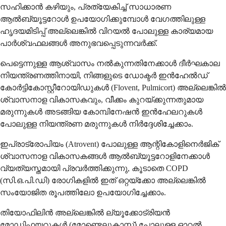
സഹിക്കാൻ കഴിയും, പ്രത്യേകിച്ച് സാധാരണ
ആൽബ്യൂട്ടറോൾ ഉപയോഗിക്കുമ്പോൾ വേഗത്തിലുള്ള
ഹൃദയമിടിപ്പ് അല്ലെങ്കിൽ വിറയൽ പോലുള്ള കാര്യമായ
പാർശ്വഫലങ്ങൾ അനുഭവപ്പെടുന്നവർക്ക്.
പെട്ടെന്നുള്ള ആശ്വാസം നൽകുന്നതിനേക്കാൾ ദീർഘകാല
നിയന്ത്രണത്തിനായി, നിങ്ങളുടെ ഡോക്ടർ ഇൻഹേൽഡ്
കോർട്ടികോസ്റ്റീറോയിഡുകൾ (Flovent, Pulmicort) അല്ലെങ്കിൽ
ശ്വാസനാള വികാസകവും, വീക്കം കുറയ്ക്കുന്നതുമായ
മരുന്നുകൾ അടങ്ങിയ കോമ്പിനേഷൻ ഇൻഹേലറുകൾ
പോലുള്ള നിയന്ത്രണ മരുന്നുകൾ നിർദ്ദേശിച്ചേക്കാം.
ഇപ്രാട്രോപിയം (Atrovent) പോലുള്ള ആന്റികോളിനെർജിക്
ശ്വാസനാള വികാസകങ്ങൾ ആൽബ്യൂട്ടറോളിനേക്കാൾ
വ്യത്യസ്തമായി പ്രവർത്തിക്കുന്നു, കൂടാതെ COPD
(സി.ഒ.പി.ഡി) രോഗികളിൽ ഇത് ഒറ്റയ്‌ക്കോ അല്ലെങ്കിൽ
സംയോജിത രൂപത്തിലോ ഉപയോഗിച്ചേക്കാം.
തിയോഫിലിൻ അല്ലെങ്കിൽ ല്യൂക്കോട്രിയൻ
മോഡിഫയറുകൾ (മോണ്ടെലൂകാസ്റ്റ്) പോലുള്ള ഓറൽ