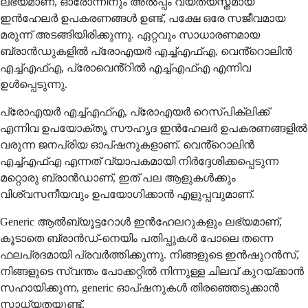
ലഭ്യമാണ്, ഓരോന്നിനും അൽപ്പം വ്യത്യസ്തമായ
ഇൻഹേലർ ഉപകരണങ്ങൾ ഉണ്ട്, പക്ഷേ ഒരേ സജീവമായ
മരുന്ന് അടങ്ങിയിരിക്കുന്നു. ഏറ്റവും സാധാരണമായ
ബ്രാൻഡുകളിൽ പ്രോഎയർ എച്ച്എഫ്എ, വെൻ്റൊലിൻ
എച്ച്എഫ്എ, പ്രോവെൻ്റിൽ എച്ച്എഫ്എ എന്നിവ
ഉൾപ്പെടുന്നു.
പ്രോഎയർ എച്ച്എഫ്എ, പ്രോഎയർ റെസ്പിക്ലിക്ക്
എന്നിവ ഉപയോക്തൃ സൗഹൃദ ഇൻഹേലർ ഉപകരണങ്ങളിൽ
വരുന്ന ജനപ്രിയ ഓപ്ഷനുകളാണ്. വെൻ്റൊലിൻ
എച്ച്എഫ്എ എന്നത് വ്യാപകമായി നിർദ്ദേശിക്കപ്പെടുന്ന
മറ്റൊരു ബ്രാൻഡാണ്, ഇത് പല ആളുകൾക്കും
വിശ്വസനീയവും ഉപയോഗിക്കാൻ എളുപ്പവുമാണ്.
Generic ആൽബ്യൂട്ടറോൾ ഇൻഹേലറുകളും ലഭ്യമാണ്,
കൂടാതെ ബ്രാൻഡ്-നെയിം പതിപ്പുകൾ പോലെ തന്നെ
ഫലപ്രദമായി പ്രവർത്തിക്കുന്നു. നിങ്ങളുടെ ഇൻഷുറൻസ്,
നിങ്ങളുടെ സ്വന്തം പോക്കറ്റിൽ നിന്നുള്ള ചിലവ് കുറയ്ക്കാൻ
സഹായിക്കുന്ന, generic ഓപ്ഷനുകൾ തിരഞ്ഞെടുക്കാൻ
സാധ്യതയുണ്ട്.