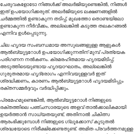
ചേരുവകളോടോ നിങ്ങൾക്ക് അലർജിയുണ്ടെങ്കിൽ, നിങ്ങൾ
ഇത് ഉപയോഗിക്കരുത്. അലർജിയുടെ ലക്ഷണങ്ങളിൽ
ചർമ്മത്തിൽ ഉണ്ടാകുന്ന തടിപ്പ്, മുഖത്തോ തൊണ്ടയിലോ
ഉണ്ടാകുന്ന നീർവീക്കം, അല്ലെങ്കിൽ കടുത്ത തലകറങ്ങൽ
എന്നിവ ഉൾപ്പെടുന്നു.
ചില ഹൃദയ സംബന്ധമായ അസുഖങ്ങളുള്ള ആളുകൾ
ആൽബ്യൂട്ടറോൾ ഉപയോഗിക്കുന്നതിന് മുമ്പ് പ്രത്യേക
പരിഗണന നൽകണം. ക്രമരഹിതമായ ഹൃദയമിടിപ്പ്,
അടുത്തിടെയുണ്ടായ ഹൃദയാഘാതം, അല്ലെങ്കിൽ
ഗുരുതരമായ ഹൃദ്രോഗം എന്നിവയുള്ളവർ ഇത്
ശ്രദ്ധിക്കണം, കാരണം ആൽബ്യൂട്ടറോൾ ഹൃദയമിടിപ്പും
രക്തസമ്മർദ്ദവും വർദ്ധിപ്പിക്കും.
പ്രമേഹമുണ്ടെങ്കിൽ, ആൽബ്യൂട്ടറോൾ നിങ്ങളുടെ
രക്തത്തിലെ പഞ്ചസാരയുടെ അളവ് താൽക്കാലികമായി
ഉയർത്താൻ സാധ്യതയുണ്ട്, അതിനാൽ ചികിത്സ
ആരംഭിക്കുമ്പോൾ നിങ്ങളുടെ ഗ്ലൂക്കോസ് കൂടുതൽ
ശ്രദ്ധയോടെ നിരീക്ഷിക്കേണ്ടതുണ്ട്. അമിത പ്രവർത്തനമുള്ള