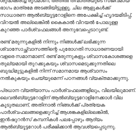
ശുദ്ധീകരിച്ച രൂപമാണ്, അതിൽ തന്മാത്രയുടെ സജീവമായ
ഭാഗം മാത്രമേ അടങ്ങിയിട്ടുള്ളൂ. ചില ആളുകൾക്ക്
സാധാരണ ആൽബ്യൂട്ടറോളിനെ അപേക്ഷിച്ച് ഹൃദയമിടിപ്പ്,
വിറയൽ അല്ലെങ്കിൽ കൈകാൽ വിറയൽ പോലുള്ള
കുറഞ്ഞ പാർശ്വഫലങ്ങൾ അനുഭവപ്പെടാറുണ്ട്.
രണ്ട് മരുന്നുകളിൽ നിന്നും നിങ്ങൾക്ക് ലഭിക്കുന്ന
ശ്വാസോച്ഛ്വാസത്തിന്റെ പുരോഗതി സാധാരണയായി
വളരെ സമാനമാണ്. രണ്ട് മരുന്നുകളും ശ്വാസകോശങ്ങളെ
തുല്യമായി തുറക്കുകയും ശ്വാസമെടുക്കുന്നതിലെ
ബുദ്ധിമുട്ടുകളിൽ നിന്ന് സമാനമായ ആശ്വാസം
നൽകുകയും ചെയ്യുമെന്ന് പഠനങ്ങൾ വ്യക്തമാക്കുന്നു.
പ്രധാന വ്യത്യാസം പാർശ്വഫലങ്ങളിലും, വിലയിലുമാണ്.
ലെവൽബ്യൂട്ടറോളിന് ആൽബ്യൂട്ടറോളിനേക്കാൾ വില
കൂടുതലാണ്, അതിനാൽ നിങ്ങൾക്ക് പ്രത്യേക
പാർശ്വഫലങ്ങളെക്കുറിച്ച് ആശങ്കകളില്ലെങ്കിൽ,
ഇൻഷുറൻസ് കമ്പനികൾ പലപ്പോഴും ആദ്യം
ആൽബ്യൂട്ടറോൾ പരീക്ഷിക്കാൻ ആവശ്യപ്പെടുന്നു.