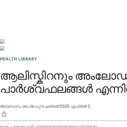
Benchmarks
Stories
FAQ
Sign up / Log in
HEALTH LIBRARY
ആലിസ്കിറനും അംലോഡ
പാർശ്വഫലങ്ങൾ എന്ന
അവസാനം അപ്ഡേറ്റ് ചെയ്തത്
2026 ഏപ്രിൽ 3
ഹോം
മരുന്നുകൾ
Aliskiren And Amlodipine Oral Route