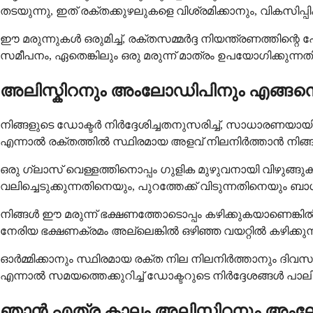
തടയുന്നു, ഇത് രക്തക്കുഴലുകളെ വിശ്രമിക്കാനും, വികസിപ്
ഈ മരുന്നുകൾ ഒരുമിച്ച്, രക്തസമ്മർദ്ദ നിയന്ത്രണത്ത
സമീപനം, ഏതെങ്കിലും ഒരു മരുന്ന് മാത്രം ഉപയോഗിക്കുന്നതി
അലിസ്കിറനും അംലോഡിപിനും എങ്ങനെ
നിങ്ങളുടെ ഡോക്ടർ നിർദ്ദേശിച്ചതനുസരിച്ച്, സാധാരണയായ
എന്നാൽ രക്തത്തിൽ സ്ഥിരമായ അളവ് നിലനിർത്താൻ നിങ്ങ
ഒരു ഗ്ലാസ് വെള്ളത്തിനൊപ്പം ഗുളിക മുഴുവനായി വിഴുങ്ങ
വലിച്ചെടുക്കുന്നതിനെയും, പുറത്തേക്ക് വിടുന്നതിനെയും ബാധി
നിങ്ങൾ ഈ മരുന്ന് ഭക്ഷണത്തോടൊപ്പം കഴിക്കുകയാണെങ്കി
നേരിയ ഭക്ഷണക്രമം അല്ലെങ്കിൽ ഒഴിഞ്ഞ വയറ്റിൽ കഴിക്കുന്
ഓർമ്മിക്കാനും സ്ഥിരമായ രക്ത നില നിലനിർത്താനും ദിവസ
എന്നാൽ സമയത്തെക്കുറിച്ച് ഡോക്ടറുടെ നിർദ്ദേശങ്ങൾ പാലി
ഞാൻ എത്ര കാലം അലിസ്കിറനും അംല