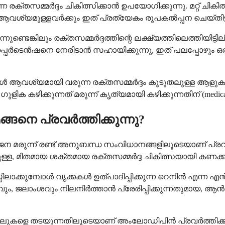
തസമ്മർദ്ദം ചികിത്സിക്കാൻ ഉപയോഗിക്കുന്നു. മറ്റ് ചികിത്സ
ആവശ്യമുള്ളവർക്കും ഇത് പ്രത്യേകം രൂപകൽപ്പന ചെയ്തിട്
ടെങ്കിലും രക്തസമ്മർദ്ദത്തിന്റെ ലക്ഷ്യത്തിലെത്തിയിട്ടി
ർടെൻഷനെ നേരിടാൻ സഹായിക്കുന്നു, ഇത് പലപ്പോഴും ഒരു മരു
നുകൾ ആവശ്യമായി വരുന്ന രക്തസമ്മർദ്ദം കൂടുതലുള്ള ആള
ളിക കഴിക്കുന്നത് മരുന്ന് കൃത്യമായി കഴിക്കുന്നതിന് (medica
നെ പ്രവർത്തിക്കുന്നു?
ന മരുന്ന് രണ്ട് അനുബന്ധ സംവിധാനങ്ങളിലൂടെയാണ് പ്രവ
്ള, മിതമായ ശക്തമായ രക്തസമ്മർദ്ദ ചികിത്സയായി കണക്കാക്
സിലാക്കുമ്പോൾ വൃക്കകൾ ഉത്പാദിപ്പിക്കുന്ന റെനിൻ എന
ം, ജലാംശവും നിലനിർത്താൻ പ്രേരിപ്പിക്കുന്നതുമായ
കളെ തടയുന്നതിലൂടെയാണ് അംലോഡിപിൻ പ്രവർത്തിക്കുന്ന