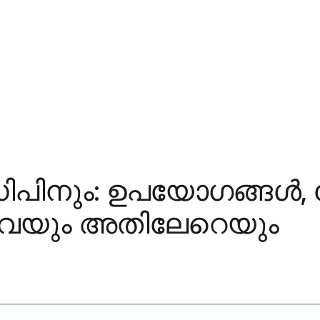
ിപിനും: ഉപയോഗങ്ങൾ,
ിവയും അതിലേറെയും