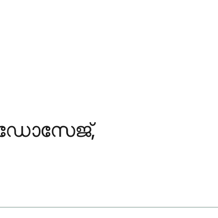
 ഡോസേജ്,