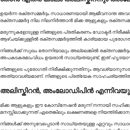
ഉയർന്ന രക്തസമ്മർദ്ദം സാധാരണയായി ആജീവനാന്ത അവസ്ഥ
രക്തസമ്മർദ്ദ നില നിലനിർത്താൻ മിക്ക ആളുകളും രക്തസമ്മർദ
മരുന്നുകളോടുള്ള നിങ്ങളുടെ പ്രതികരണം ഡോക്ടർ നിരീക്ഷി
ആഴ്ചയ്ക്കുള്ളിൽ രക്തസമ്മർദ്ദത്തിൽ കാര്യമായ പുരോഗതി 
നിങ്ങൾക്ക് സുഖം തോന്നിയാലും അല്ലെങ്കിൽ രക്തസമ്മർദ്ദം മെച്
അപകടകരമാംവിധം ഉയരാൻ സാധ്യതയുണ്ട്, ഇത് ഹൃദയാഘാത
നിങ്ങളുടെ പുരോഗതി നിരീക്ഷിക്കുന്നതിനും ആവശ്യാനുസര
അത്യാവശ്യമാണ്. നിങ്ങളുടെ പ്രത്യേക സാഹചര്യത്തിൽ
അലിസ്കിറൻ, അംലോഡിപിൻ എന്നിവയു
മിക്ക ആളുകളും ഈ കോമ്പിനേഷൻ മരുന്ന് നന്നായി സഹിക്കു
മനസ്സിലാക്കുന്നത് ഏതെങ്കിലും ലക്ഷണങ്ങളെ നിയന്ത്രിക
നിങ്ങൾക്ക് അനുഭവപ്പെടാൻ സാധ്യതയുള്ള ഏറ്റവും സാധാര