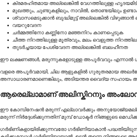
ക്രമരഹിതമായ അല്ലെങ്കിൽ വേഗത്തിലുള്ള ഹൃദയമിടിപ്
മുഖത്തും, ചുണ്ടുകളിലും, നാവിൽ, തൊണ്ടയിലും ഉണ്ടാ
ശ്വാസമെടുക്കാൻ ബുദ്ധിമുട്ട് അല്ലെങ്കിൽ വിഴുങ്ങാൻ ബുദ
വയറുവേദന
ചർമ്മത്തിനോ കണ്ണിനോ മഞ്ഞനിറം കാണപ്പെടുക
ചീത്ത നിറത്തിലുള്ള മൂത്രവും, മലം വെളുത്ത നിറത്
തുടർച്ചയായ പേശിവേദന അല്ലെങ്കിൽ ബലഹീനത
ഈ ലക്ഷണങ്ങൾ, മരുന്നുകളോടുള്ള അപൂർവവും എന്നാൽ 
വളരെ അപൂർവമായി, ചില ആളുകളിൽ ഗുരുതരമായ അലർജി അല
അസാധാരണമാണെങ്കിലും, അടിയന്തര വൈദ്യ സഹായം 
ആരെല്ലാമാണ് അലിസ്കിറനും അംലോഡി
ഈ കോമ്പിനേഷൻ മരുന്ന് എല്ലാവർക്കും അനുയോജ്യമല്ല
മരുന്ന് നിർദ്ദേശിക്കുന്നതിന് മുമ്പ് ഡോക്ടർ നിങ്ങളുടെ 
ഗർഭിണികളായിരിക്കുന്നവരോ ഗർഭിണിയാകാൻ പദ്ധതിയിടുന്നവ
കഴിക്കുമ്പോൾ ഗർഭിണിയായാൽ, ഉടൻ തന്നെ നിങ്ങളുടെ ആര