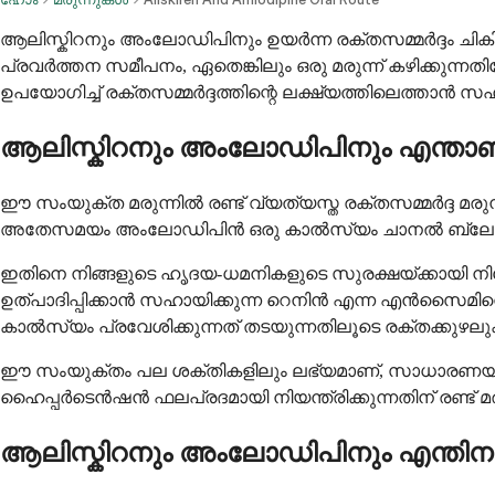
ആലിസ്കിറനും അംലോഡിപിനും ഉയർന്ന രക്തസമ്മർദ്ദം ചികിത്സ
പ്രവർത്തന സമീപനം, ഏതെങ്കിലും ഒരു മരുന്ന് കഴിക്കുന്
ഉപയോഗിച്ച് രക്തസമ്മർദ്ദത്തിന്റെ ലക്ഷ്യത്തിലെത്താൻ സഹാ
ആലിസ്കിറനും അംലോഡിപിനും എന്താണ
ഈ സംയുക്ത മരുന്നിൽ രണ്ട് വ്യത്യസ്ത രക്തസമ്മർദ്ദ മരുന്ന
അതേസമയം അംലോഡിപിൻ ഒരു കാൽസ്യം ചാനൽ ബ്ലോക
ഇതിനെ നിങ്ങളുടെ ഹൃദയ-ധമനികളുടെ സുരക്ഷയ്ക്കായി നിയോഗ
ഉത്പാദിപ്പിക്കാൻ സഹായിക്കുന്ന റെനിൻ എന്ന എൻസൈമിന
കാൽസ്യം പ്രവേശിക്കുന്നത് തടയുന്നതിലൂടെ രക്തക്കുഴലുക
ഈ സംയുക്തം പല ശക്തികളിലും ലഭ്യമാണ്, സാധാരണയായി ഒറ്
ഹൈപ്പർടെൻഷൻ ഫലപ്രദമായി നിയന്ത്രിക്കുന്നതിന് രണ്ട് 
ആലിസ്കിറനും അംലോഡിപിനും എന്തിനാ