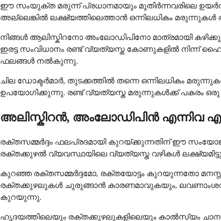
ഈ സംയുക്ത മരുന്ന് പ്രധാനമായും മുതിർന്നവരിലെ ഉയർന്ന രക്
അല്ലെങ്കിൽ ലക്ഷ്യത്തിലെത്താൻ ഒന്നിലധികം മരുന്നുകൾ 
നിങ്ങൾ ആലിസ്കിറനോ അംലോഡിപിനോ മാത്രമായി കഴിക്കുന്നുണ്
ഇരട്ട സംവിധാനം രണ്ട് വ്യത്യസ്ത കോണുകളിൽ നിന്ന് ഹൈപ്പ
ഫലങ്ങൾ നൽകുന്നു.
ചില ഡോക്ടർമാർ, തുടക്കത്തിൽ തന്നെ ഒന്നിലധികം മരുന്
ഉപയോഗിക്കുന്നു. രണ്ട് വ്യത്യസ്ത മരുന്നുകൾക്ക് പകരം ഒരു ഗു
അലിസ്കിറൻ, അംലോഡിപിൻ എന്നിവ എങ്ങ
രക്തസമ്മർദ്ദം ഫലപ്രദമായി കുറയ്ക്കുന്നതിന് ഈ സംയോജ
രക്തക്കുഴൽ വ്യവസ്ഥയിലെ വ്യത്യസ്ത വഴികൾ ലക്ഷ്യമിട്ടുള
കുറഞ്ഞ രക്തസമ്മർദ്ദമോ, രക്തയോട്ടം കുറയുന്നതോ മനസ്
രക്തക്കുഴലുകൾ ചുരുങ്ങാൻ കാരണമാവുകയും, ലവണാംശവു
കുറയുന്നു.
ഹൃദയത്തിലെയും രക്തക്കുഴലുകളിലെയും കാൽസ്യം ചാനലു