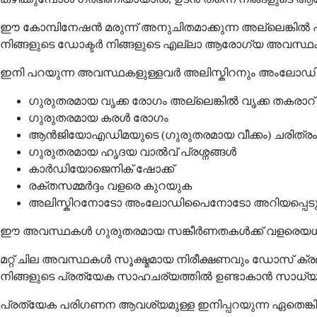
ഈ കോമ്പിനേഷൻ മരുന്ന് അനുചിതമാക്കുന്ന അല്ലെങ്കിൽ പ
നിങ്ങളുടെ ഡോക്ടർ നിങ്ങളുടെ എല്ലാ ആരോഗ്യ അവസ്ഥകളെക
ഇനി പറയുന്ന അവസ്ഥകളുള്ളവർ അലിസ്കിറനും അംലോഡിപ
ഗുരുതരമായ വൃക്ക രോഗം അല്ലെങ്കിൽ വൃക്ക തകരാറ്
ഗുരുതരമായ കരൾ രോഗം
ആൻജിയോഎഡിമയുടെ (ഗുരുതരമായ വീക്കം) ചരിത്രം
ഗുരുതരമായ ഹൃദയ വാൽവ് പ്രശ്നങ്ങൾ
കാർഡിയോജെനിക് ഷോക്ക്
രക്തസമ്മർദ്ദം വളരെ കുറയുക
അലിസ്കിറനോടോ അംലോഡിപൈനോടോ അറിയപ്പെടു
ഈ അവസ്ഥകൾ ഗുരുതരമായ സങ്കീർണതകൾക്ക് വളരെയധികം സാധ
മറ്റ് ചില അവസ്ഥകൾ സൂക്ഷ്മമായ നിരീക്ഷണവും ഡോസ് ക്രമീ
നിങ്ങളുടെ പ്രത്യേക സാഹചര്യത്തിൽ ഉണ്ടാകാൻ സാധ്യതയു
പ്രത്യേക പരിഗണന ആവശ്യമുള്ള ഇനിപ്പറയുന്ന ഏതെങ്കിലു