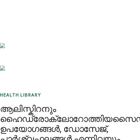
Benchmarks
Stories
FAQ
Sign up / Log in
HEALTH LIBRARY
ആലിസ്കിറനും
ഹൈഡ്രോക്ലോറോത്തിയസൈഡ
ഉപയോഗങ്ങൾ, ഡോസേജ്,
പാർശ്വഫലങ്ങൾ എന്നിവയും