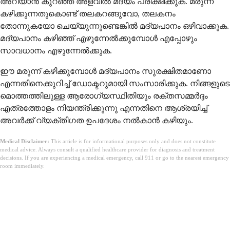
അറിയാൻ കുറഞ്ഞ അളവിൽ മദ്യം പരീക്ഷിക്കുക. മരുന്ന്
കഴിക്കുന്നതുകൊണ്ട് തലകറങ്ങുവോ, തലകനം
തോന്നുകയോ ചെയ്യുന്നുണ്ടെങ്കിൽ മദ്യപാനം ഒഴിവാക്കുക.
മദ്യപാനം കഴിഞ്ഞ് എഴുന്നേൽക്കുമ്പോൾ എപ്പോഴും
സാവധാനം എഴുന്നേൽക്കുക.
ഈ മരുന്ന് കഴിക്കുമ്പോൾ മദ്യപാനം സുരക്ഷിതമാണോ
എന്നതിനെക്കുറിച്ച് ഡോക്ടറുമായി സംസാരിക്കുക. നിങ്ങളുടെ
മൊത്തത്തിലുള്ള ആരോഗ്യസ്ഥിതിയും രക്തസമ്മർദ്ദം
എത്രത്തോളം നിയന്ത്രിക്കുന്നു എന്നതിനെ ആശ്രയിച്ച്
അവർക്ക് വ്യക്തിഗത ഉപദേശം നൽകാൻ കഴിയും.
Medical Disclaimer:
This article is for informational purposes only and does not constitute
medical advice. Always consult a qualified healthcare provider for diagnosis and treatment
decisions. If you are experiencing a medical emergency, call 911 or go to the nearest emergency
room immediately.