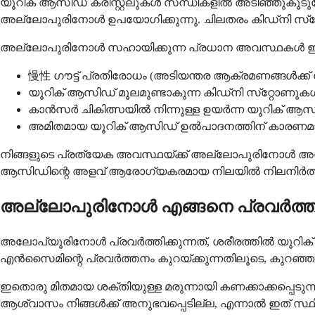
യൂറിക് ആസിഡ് ക്രിസ്റ്റലുകൾ സന്ധികളിൽ അടിഞ്ഞുകൂടു
അല്ലോപുരിനോൾ ഉപയോഗിക്കുന്നു. ചിലതരം കിഡ്‌നി സ്‌റ്
അല്ലോപുരിനോൾ സഹായിക്കുന്ന പ്രധാന അവസ്ഥകൾ ഇതാ,
慢性 ഗൗട്ട് പ്രതിരോധം (അടിയന്തര ആക്രമണങ്ങൾക്ക് 
യൂറിക് ആസിഡ് മൂലമുണ്ടാകുന്ന കിഡ്‌നി സ്‌റ്റോണുക
കാൻസർ ചികിത്സയിൽ നിന്നുള്ള ഉയർന്ന യൂറിക് ആസ
അമിതമായ യൂറിക് ആസിഡ് ഉൽപാദനത്തിന് കാരണമ
നിങ്ങളുടെ പ്രത്യേക അവസ്ഥയ്ക്ക് അല്ലോപുരിനോൾ അനു
ആസിഡിന്റെ അളവ് ആരോഗ്യകരമായ നിലയിൽ നിലനിർത്തു
അല്ലോപുരിനോൾ എങ്ങനെ പ്രവർത്തിക്
അലോപ്യൂരിനോൾ പ്രവർത്തിക്കുന്നത്, ശരീരത്തിൽ യൂ
എൻസൈമിന്റെ പ്രവർത്തനം കുറയ്ക്കുന്നതിലൂടെ, കുറഞ്ഞ യ
ഇതൊരു മിതമായ ശക്തിയുള്ള മരുന്നായി കണക്കാക്കപ്പെടുന
ആശ്വാസം നിങ്ങൾക്ക് അനുഭവപ്പെടില്ല, എന്നാൽ ഇത് സ