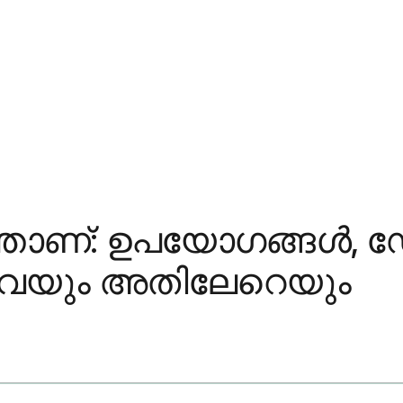
താണ്: ഉപയോഗങ്ങൾ, 
ിവയും അതിലേറെയും