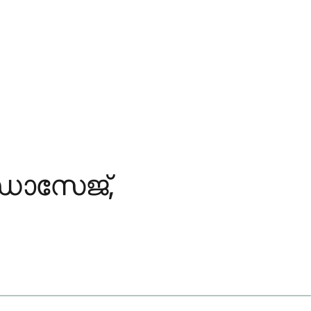
ഡോസേജ്,