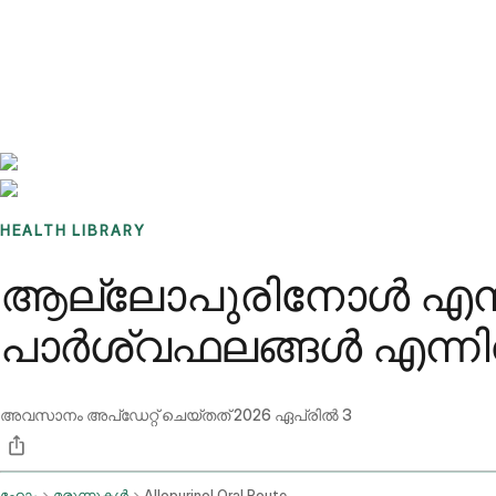
Benchmarks
Stories
FAQ
Sign up / Log in
HEALTH LIBRARY
ആല്ലോപുരിനോൾ എന്
പാർശ്വഫലങ്ങൾ എന്ന
അവസാനം അപ്ഡേറ്റ് ചെയ്തത്
2026 ഏപ്രിൽ 3
ഹോം
മരുന്നുകൾ
Allopurinol Oral Route