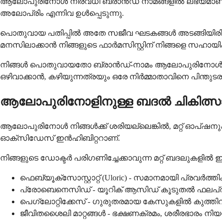
ആലോപുരിനോൾ നിരവധി ബ്രാൻഡ് നാമങ്ങളിൽ ലഭ്യമാണ്, എന
അലോപ്രിം എന്നിവ ഉൾപ്പെടുന്നു.
പൊതുവായ പതിപ്പിൽ അതേ സജീവ ഘടകങ്ങൾ അടങ്ങിയിരിക്കുന
മനസിലാക്കാൻ നിങ്ങളുടെ ഫാർമസിസ്റ്റിന് നിങ്ങളെ സഹായിക
നിങ്ങൾ പൊതുവായതോ ബ്രാൻഡ്-നാമം ആലോപുരിനോൾ ആയാലു
ഒഴിവാക്കാൻ, കഴിയുന്നത്രയും ഒരേ നിർമ്മാതാവിനെ പിന്തുടര
ആലോപുരിനോളിനുള്ള ബദൽ ചികിത്സ
ആലോപുരിനോൾ നിങ്ങൾക്ക് ശരിയല്ലെങ്കിൽ, മറ്റ് ഓപ്ഷനു
ഓക്സിഡേസ് ഇൻഹിബിറ്ററാണ്.
നിങ്ങളുടെ ഡോക്ടർ പരിഗണിച്ചേക്കാവുന്ന മറ്റ് ബദലുകളിൽ ഇ
ഫെബ്യൂക്സോസ്റ്റാറ്റ് (Uloric) - സമാനമായി പ്രവർത
പ്രോബെനെസിഡ് - യൂറിക് ആസിഡ് കൂടുതൽ ഫലപ്രദമ
പെഗ്ലോറ്റിക്കേസ് - ഗുരുതരമായ കേസുകളിൽ കുത്തിവ
ജീവിതശൈലി മാറ്റങ്ങൾ - ഭക്ഷണക്രമം, ശരീരഭാരം നിയന്