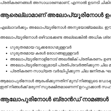
പ്രതികരണങ്ങൾ അസാധാരണമാണ്, എന്നാൽ ഉടനടി ചികി
ആരെല്ലാമാണ് അലോപ്യൂരിനോൾ ഉപയ
എല്ലാവർക്കും അലോപ്യൂരിനോൾ അനുയോജ്യമല്ല. ഈ മരുന്ന് ന
അലോപ്യൂരിനോൾ ഒഴിവാക്കേണ്ട അല്ലെങ്കിൽ അധിക ശ്ര
ഗുരുതരമായ വൃക്കരോഗമുള്ളവർ
ഗുരുതരമായ കരൾ രോഗങ്ങളുള്ളവർ
അലോപ്യൂരിനോളിനോട് അലർജിക് പ്രതികരണം ഉണ്ടായ
അലോപ്യൂരിനോളുമായി പ്രതിപ്രവർത്തിക്കുന്ന ചില മര
പ്രതികരണ സാധ്യത വർദ്ധിപ്പിക്കുന്ന ചില ജനിതക 
ആലോപുരിനോൾ ആരംഭിക്കുന്നതിന് മുമ്പ് നിങ്ങളുടെ ഡോക്ട
ഇത് നിങ്ങൾക്ക് മരുന്ന് സുരക്ഷിതമാണെന്ന് ഉറപ്പാക്കാൻ സഹാ
ആലോപുരിനോൾ ബ്രാൻഡ് നാമങ്ങൾ