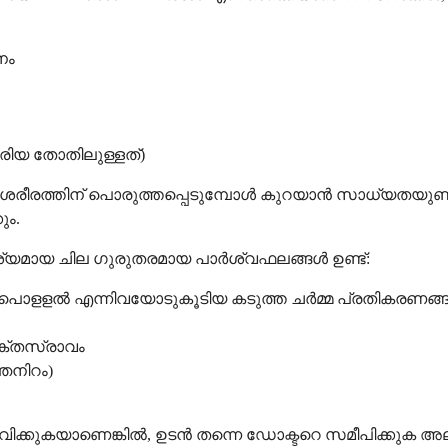
നം
രിയ തോതിലുള്ളത്)
ീരത്തിന് പൊരുത്തപ്പെടുമ്പോൾ കുറയാൻ സാധ്യതയുണ്ട്
ും.
യമായ ചില ഗുരുതരമായ പാർശ്വഫലങ്ങൾ ഉണ്ട്:
്ത് പൊളളൽ എന്നിവയോടുകൂടിയ കടുത്ത ചർമ്മ പ്രതികരണങ്
ക്തസ്രാവം
ഞനിറം)
വിക്കുകയാണെങ്കിൽ, ഉടൻ തന്നെ ഡോക്ടറെ സമീപിക്കുക