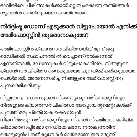
ഭാവിയിലെ ചികിത്സകൾക്കായി മറ്റ് സംരക്ഷണ തന്ത്രങ്ങൾ
ശുപാർശ ചെയ്യുകയോ ചെയ്തേക്കാം.
നിർദ്ദിഷ്ട ഡോസ് എടുക്കാൻ വിട്ടുപോയാൽ എനിക്ക്
അമിഫോസ്റ്റിൻ തുടരാനാകുമോ?
അമിഫോസ്റ്റിൻ ക്യാൻസർ ചികിത്സയ്ക്ക് മുമ്പ് ഒരു
മെഡിക്കൽ സ്ഥാപനത്തിൽ വെച്ചാണ് നൽകുന്നത്
എന്നതിനാൽ, ഡോസുകൾ വിട്ടുപോകാറില്ല. നിങ്ങളുടെ
ക്യാൻസർ ചികിത്സ വൈകുകയോ പുനക്രമീകരിക്കുകയോ
ചെയ്താൽ, അതനുസരിച്ച് നിങ്ങളുടെ അമിഫോസ്റ്റിനും
പുനക്രമീകരിക്കും.
വിട്ടുപോയ ഡോസുകൾ വീണ്ടെടുക്കുന്നതിനെക്കുറിച്ചോ,
നിങ്ങളുടെ ക്യാൻസർ ചികിത്സാ അപ്പോയിന്റ്മെന്റുകൾക്ക്
പുറത്ത് ഒരു പ്രത്യേക ഷെഡ്യൂൾ
നിലനിർത്തുന്നതിനെക്കുറിച്ചോ നിങ്ങൾ വിഷമിക്കേണ്ടതില്ല.
കീമോതെറാപ്പിക്കോ റേഡിയേഷനോ നൽകുന്നതിന്
തൊട്ടുമുന്‍പ് നൽകുമ്പോൾ മാത്രമാണ് ഈ മരുന്ന്