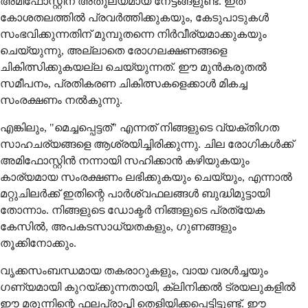
അമിഫോസ്റ്റിന് അതുല്യമായ നേട്ടങ്ങളുണ്ട്. ഇത്
കോശതലത്തിൽ പ്രവർത്തിക്കുകയും, കേടുപാടുകൾ
സംഭവിക്കുന്നതിന് മുമ്പുതന്നെ നിർവീര്യമാക്കുകയും
ചെയ്യുന്നു, അല്ലാതെ രോഗലക്ഷണങ്ങളെ
ചികിത്സിക്കുകയല്ല ചെയ്യുന്നത്. ഈ മുൻകരുതൽ
സമീപനം, പ്രതികരണ ചികിത്സകളെക്കാൾ മികച്ച
സംരക്ഷണം നൽകുന്നു.
എങ്കിലും, "മെച്ചപ്പെട്ടത്" എന്നത് നിങ്ങളുടെ വ്യക്തിഗത
സാഹചര്യങ്ങളെ ആശ്രയിച്ചിരിക്കുന്നു. ചില രോഗികൾക്ക്
അമിഫോസ്റ്റിൻ നന്നായി സഹിക്കാൻ കഴിയുകയും
കാര്യമായ സംരക്ഷണം ലഭിക്കുകയും ചെയ്യും, എന്നാൽ
മറ്റുചിലർക്ക് ഇതിന്റെ പാർശ്വഫലങ്ങൾ ബുദ്ധിമുട്ടായി
തോന്നാം. നിങ്ങളുടെ ഡോക്ടർ നിങ്ങളുടെ പ്രത്യേക
കേസിൽ, അപകടസാധ്യതകളും, ഗുണങ്ങളും
തൂക്കിനോക്കും.
വൃക്കസംബന്ധമായ തകരാറുകളും, വായ വരൾച്ചയും
ഗണ്യമായി കുറയ്ക്കുന്നതായി, ക്ലിനിക്കൽ ട്രയലുകളിൽ
ഈ മരുന്നിന്റെ ഫലപ്രാപ്തി തെളിയിക്കപ്പെട്ടിട്ടുണ്ട്. ഈ