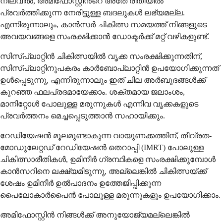
നിലവിൽ, അമിഫോസ്റ്റിൻ്റെ അതേ രീതിയിൽ
പ്രവർത്തിക്കുന്ന നേരിട്ടുള്ള ബദലുകൾ ലഭ്യമല്ല.
എന്നിരുന്നാലും, കാൻസർ ചികിത്സ സമയത്ത് നിങ്ങളുടെ
അവയവങ്ങളെ സംരക്ഷിക്കാൻ ഡോക്ടർക്ക് മറ്റ് വഴികളുണ്ട്.
സിസ്പ്ലാറ്റിൻ ചികിത്സയിൽ വൃക്ക സംരക്ഷിക്കുന്നതിന്,
സിസ്പ്ലാറ്റിനുപകരം കാർബോപ്ലാറ്റിൻ ഉപയോഗിക്കുന്നത്
ഉൾപ്പെടുന്നു, എന്നിരുന്നാലും ഇത് ചില അർബുദങ്ങൾക്ക്
കുറഞ്ഞ ഫലപ്രദമായേക്കാം. ശക്തമായ ജലാംശം,
മാനിറ്റോൾ പോലുള്ള മരുന്നുകൾ എന്നിവ വൃക്കകളുടെ
പ്രവർത്തനം മെച്ചപ്പെടുത്താൻ സഹായിക്കും.
റേഡിയേഷൻ മൂലമുണ്ടാകുന്ന വായുണക്കത്തിന്, തീവ്രത-
മോഡുലേറ്റഡ് റേഡിയേഷൻ തെറാപ്പി (IMRT) പോലുള്ള
ചികിത്സാരീതികൾ, ഉമിനീർ ഗ്രന്ഥികളെ സംരക്ഷിക്കുമ്പോൾ
കാൻസറിനെ ലക്ഷ്യമിടുന്നു, അല്ലെങ്കിൽ ചികിത്സയ്ക്ക്
ശേഷം ഉമിനീർ ഉൽപാദനം ഉത്തേജിപ്പിക്കുന്ന
പൈലോകാർപൈൻ പോലുള്ള മരുന്നുകളും ഉപയോഗിക്കാം.
അമിഫോസ്റ്റിൻ നിങ്ങൾക്ക് അനുയോജ്യമല്ലെങ്കിൽ