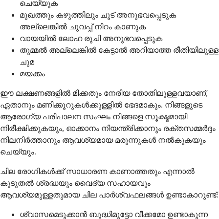
ചെയ്യുക
മുഖത്തും കഴുത്തിലും ചൂട് അനുഭവപ്പെടുക
അല്ലെങ്കിൽ ചുവപ്പ് നിറം കാണുക
വായയിൽ ലോഹ രുചി അനുഭവപ്പെടുക
തുമ്മൽ അല്ലെങ്കിൽ കേട്ടാൽ അറിയാത്ത രീതിയിലുള്ള
ചുമ
മയക്കം
ഈ ലക്ഷണങ്ങളിൽ മിക്കതും നേരിയ തോതിലുള്ളവയാണ്,
ഏതാനും മണിക്കൂറുകൾക്കുള്ളിൽ ഭേദമാകും. നിങ്ങളുടെ
ആരോഗ്യ പരിപാലന സംഘം നിങ്ങളെ സൂക്ഷ്മമായി
നിരീക്ഷിക്കുകയും, ഓക്കാനം നിയന്ത്രിക്കാനും രക്തസമ്മർദ്ദം
നിലനിർത്താനും ആവശ്യമായ മരുന്നുകൾ നൽകുകയും
ചെയ്യും.
ചില രോഗികൾക്ക് സാധാരണ കാണാത്തതും എന്നാൽ
കൂടുതൽ ശ്രദ്ധയും വൈദ്യ സഹായവും
ആവശ്യമുള്ളതുമായ ചില പാർശ്വഫലങ്ങൾ ഉണ്ടാകാറുണ്ട്:
ശ്വാസമെടുക്കാൻ ബുദ്ധിമുട്ടോ വീക്കമോ ഉണ്ടാകുന്ന