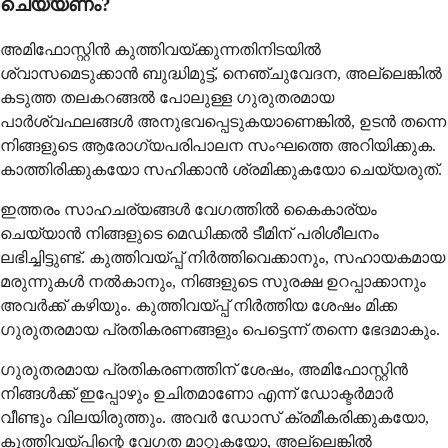
ചെയ്യണം?
അമിഫോസ്റ്റിൻ കുത്തിവയ്ക്കുന്നതിനിടയിൽ
ശ്വാസമെടുക്കാൻ ബുദ്ധിമുട്ട്, നെഞ്ചുവേദന, അല്ലെങ്കിൽ
കടുത്ത തലകറങ്ങൽ പോലുള്ള ഗുരുതരമായ
പാർശ്വഫലങ്ങൾ അനുഭവപ്പെടുകയാണെങ്കിൽ, ഉടൻ തന്നെ
നിങ്ങളുടെ ആരോഗ്യപരിപാലന സംഘത്തെ അറിയിക്കുക.
കാത്തിരിക്കുകയോ സഹിക്കാൻ ശ്രമിക്കുകയോ ചെയ്യരുത്.
ഇത്തരം സാഹചര്യങ്ങൾ വേഗത്തിൽ കൈകാര്യം
ചെയ്യാൻ നിങ്ങളുടെ മെഡിക്കൽ ടീമിന് പരിശീലനം
ലഭിച്ചിട്ടുണ്ട്. കുത്തിവയ്പ്പ് നിർത്തിവെക്കാനും, സഹായകമായ
മരുന്നുകൾ നൽകാനും, നിങ്ങളുടെ സുരക്ഷ ഉറപ്പാക്കാനും
അവർക്ക് കഴിയും. കുത്തിവയ്പ്പ് നിർത്തിയ ശേഷം മിക്ക
ഗുരുതരമായ പ്രതികരണങ്ങളും പെട്ടെന്ന് തന്നെ ഭേദമാകും.
ഗുരുതരമായ പ്രതികരണത്തിന് ശേഷം, അമിഫോസ്റ്റിൻ
നിങ്ങൾക്ക് ഇപ്പോഴും ഉചിതമാണോ എന്ന് ഡോക്ടർമാർ
വീണ്ടും വിലയിരുത്തും. അവർ ഡോസ് ക്രമീകരിക്കുകയോ,
കുത്തിവയ്പ്പിന്റെ വേഗത മാറ്റുകയോ, അല്ലെങ്കിൽ