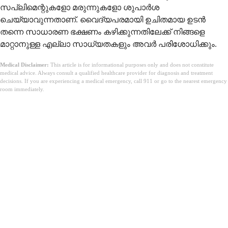
സപ്ലിമെന്റുകളോ മരുന്നുകളോ ശുപാർശ
ചെയ്യാവുന്നതാണ്. വൈദ്യപരമായി ഉചിതമായ ഉടൻ
തന്നെ സാധാരണ ഭക്ഷണം കഴിക്കുന്നതിലേക്ക് നിങ്ങളെ
മാറ്റാനുള്ള എല്ലാ സാധ്യതകളും അവർ പരിശോധിക്കും.
Medical Disclaimer:
This article is for informational purposes only and does not constitute
medical advice. Always consult a qualified healthcare provider for diagnosis and treatment
decisions. If you are experiencing a medical emergency, call 911 or go to the nearest emergency
room immediately.