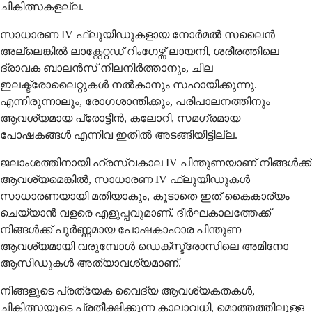
ചികിത്സകളല്ല.
സാധാരണ IV ഫ്ലൂയിഡുകളായ നോർമൽ സലൈൻ
അല്ലെങ്കിൽ ലാക്റ്റേറ്റഡ് റിംഗേഴ്സ് ലായനി, ശരീരത്തിലെ
ദ്രാവക ബാലൻസ് നിലനിർത്താനും, ചില
ഇലക്ട്രോലൈറ്റുകൾ നൽകാനും സഹായിക്കുന്നു.
എന്നിരുന്നാലും, രോഗശാന്തിക്കും, പരിപാലനത്തിനും
ആവശ്യമായ പ്രോട്ടീൻ, കലോറി, സമഗ്രമായ
പോഷകങ്ങൾ എന്നിവ ഇതിൽ അടങ്ങിയിട്ടില്ല.
ജലാംശത്തിനായി ഹ്രസ്വകാല IV പിന്തുണയാണ് നിങ്ങൾക്ക്
ആവശ്യമെങ്കിൽ, സാധാരണ IV ഫ്ലൂയിഡുകൾ
സാധാരണയായി മതിയാകും, കൂടാതെ ഇത് കൈകാര്യം
ചെയ്യാൻ വളരെ എളുപ്പവുമാണ്. ദീർഘകാലത്തേക്ക്
നിങ്ങൾക്ക് പൂർണ്ണമായ പോഷകാഹാര പിന്തുണ
ആവശ്യമായി വരുമ്പോൾ ഡെക്സ്ട്രോസിലെ അമിനോ
ആസിഡുകൾ അത്യാവശ്യമാണ്.
നിങ്ങളുടെ പ്രത്യേക വൈദ്യ ആവശ്യകതകൾ,
ചികിത്സയുടെ പ്രതീക്ഷിക്കുന്ന കാലാവധി, മൊത്തത്തിലുള്ള