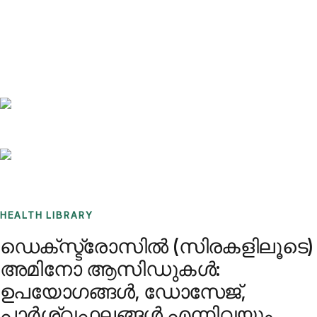
Benchmarks
Stories
FAQ
Sign up / Log in
HEALTH LIBRARY
ഡെക്സ്ട്രോസിൽ (സിരകളിലൂടെ)
അമിനോ ആസിഡുകൾ:
ഉപയോഗങ്ങൾ, ഡോസേജ്,
പാർശ്വഫലങ്ങൾ എന്നിവയും