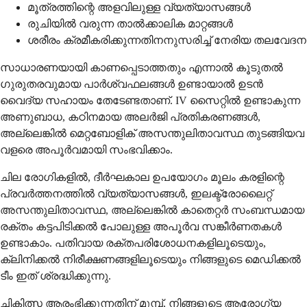
മൂത്രത്തിന്റെ അളവിലുള്ള വ്യത്യാസങ്ങൾ
രുചിയിൽ വരുന്ന താൽക്കാലിക മാറ്റങ്ങൾ
ശരീരം ക്രമീകരിക്കുന്നതിനനുസരിച്ച് നേരിയ തലവേദന
സാധാരണയായി കാണപ്പെടാത്തതും എന്നാൽ കൂടുതൽ
ഗുരുതരവുമായ പാർശ്വഫലങ്ങൾ ഉണ്ടായാൽ ഉടൻ
വൈദ്യ സഹായം തേടേണ്ടതാണ്. IV സൈറ്റിൽ ഉണ്ടാകുന്ന
അണുബാധ, കഠിനമായ അലർജി പ്രതികരണങ്ങൾ,
അല്ലെങ്കിൽ മെറ്റബോളിക് അസന്തുലിതാവസ്ഥ തുടങ്ങിയവ
വളരെ അപൂർവമായി സംഭവിക്കാം.
ചില രോഗികളിൽ, ദീർഘകാല ഉപയോഗം മൂലം കരളിന്റെ
പ്രവർത്തനത്തിൽ വ്യത്യാസങ്ങൾ, ഇലക്ട്രോലൈറ്റ്
അസന്തുലിതാവസ്ഥ, അല്ലെങ്കിൽ കാതെറ്റർ സംബന്ധമായ
രക്തം കട്ടപിടിക്കൽ പോലുള്ള അപൂർവ സങ്കീർണതകൾ
ഉണ്ടാകാം. പതിവായ രക്തപരിശോധനകളിലൂടെയും,
ക്ലിനിക്കൽ നിരീക്ഷണങ്ങളിലൂടെയും നിങ്ങളുടെ മെഡിക്കൽ
ടീം ഇത് ശ്രദ്ധിക്കുന്നു.
ചികിത്സ ആരംഭിക്കുന്നതിന് മുമ്പ്, നിങ്ങളുടെ ആരോഗ്യ