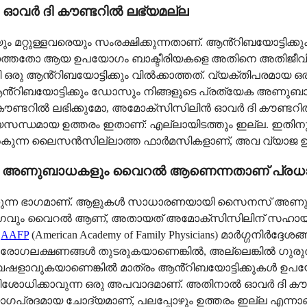
ഓവർ ദി കൗണ്ടറിൽ ലഭ്യമല്ല
മറ്റുള്ളവരെയും സംരക്ഷിക്കുന്നതാണ്. ആൻ്റിബയോട്ടിക്
ത്തതോ ആയ ഉപയോഗം ബാക്ടീരിയകളെ അതിനെ അതിജീവിക്കാ
ടറായി ഒരു ആൻ്റിബയോട്ടിക്കും വിൽക്കാത്തത്. വ്യക്തിപര
റിബയോട്ടിക്കും ഡോസും നിങ്ങളുടെ പ്രത്യേക അണുബാധയ
ൗണ്ടറിൽ ലഭിക്കുമോ, അമോക്സിസിലിൻ ഓവർ ദി കൗണ്ടറ
യസന്ധമായ ഉത്തരം ഇതാണ്: എല്ലായിടത്തും ഇല്ല. ഇതിന
് നൽകുന്ന ലൈസൻസില്ലാത്ത ഫാർമസികളാണ്, അവ വ്യാജ ഉൽ
മിക്ക അണുബാധകളും വൈറൽ ആണെന്നതാണ് പ്രധ
 രക്ഷിക്കുന്ന ഭാഗമാണ്. ആളുകൾ സാധാരണയായി സൈനസ് 
രിഭാഗവും വൈറൽ ആണ്, അതായത് അമോക്സിസിലിന് സഹായ
െ
AAFP
(American Academy of Family Physicians) മാർഗ്ഗനിർദ
ാതെ രോഗലക്ഷണങ്ങൾ തുടരുകയാണെങ്കിൽ, അല്ലെങ്കിൽ ഗ
ടും വഷളാവുകയാണെങ്കിൽ മാത്രം ആൻ്റിബയോട്ടിക്കുകൾ ഉ
രിശോധിക്കാവുന്ന ഒരു അപവാദമാണ്. അതിനാൽ ഓവർ ദി കൗണ്
പ്രദമായ ചോദ്യമാണ്, പലപ്പോഴും ഉത്തരം ഇല്ല എന്നാ