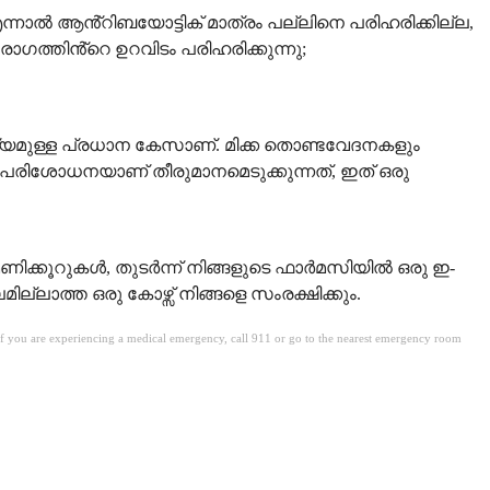
്നാൽ ആൻ്റിബയോട്ടിക് മാത്രം പല്ലിനെ പരിഹരിക്കില്ല,
ഗത്തിൻ്റെ ഉറവിടം പരിഹരിക്കുന്നു;
വശ്യമുള്ള പ്രധാന കേസാണ്. മിക്ക തൊണ്ടവേദനകളും
പരിശോധനയാണ് തീരുമാനമെടുക്കുന്നത്, ഇത് ഒരു
ിക്കൂറുകൾ, തുടർന്ന് നിങ്ങളുടെ ഫാർമസിയിൽ ഒരു ഇ-
ലാത്ത ഒരു കോഴ്സ് നിങ്ങളെ സംരക്ഷിക്കും.
. If you are experiencing a medical emergency, call 911 or go to the nearest emergency room