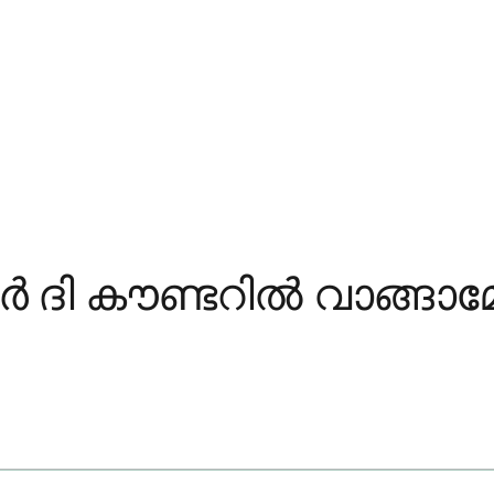
ി കൗണ്ടറിൽ വാങ്ങാമോ