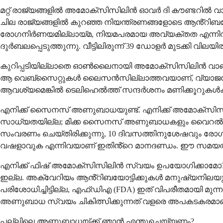
മറ്റ് രാജ്യങ്ങളിൽ അമോക്സിസിലിൻ ഓവർ ദി കൗണ്ടറിൽ വ
ചില രാജ്യങ്ങളിൽ കുറഞ്ഞ നിയന്ത്രണങ്ങളോടെ ആൻ്റിബയോട്ടി
രോഗനിർണയമില്ലായ്മ, നിയമപരമായ അവ്യക്തത എന്നിവയ്
ദുർബലപ്പെടുത്തുന്നു. വീട്ടിലിരുന്ന് 39 ഡോളർ മുടക്കി വിലയ
കുറിപ്പടിയില്ലാതെ ഓൺലൈനായി അമോക്സിസിലിൻ വാങ
ആ വെബ്സൈറ്റുകൾ ലൈസൻസില്ലാത്തവയാണ്, വ്യാജമോ ത
ആവശ്യമെങ്കിൽ ടെലിഹെൽത്ത് സന്ദർശനം മണിക്കൂറുകൾക്കു
എനിക്ക് സൈനസ് അണുബാധയുണ്ട്. എനിക്ക് അമോക്സി
സാധ്യതയില്ല; മിക്ക സൈനസ് അണുബാധകളും വൈറൽ ആണ്, 
സംവരണം ചെയ്തിരിക്കുന്നു, 10 ദിവസത്തിനുശേഷവും രോഗ
വഷളാവുക എന്നിവയാണ് ഇതിൻ്റെ മാനദണ്ഡം. ഈ സമയത്ത
എനിക്ക് ഫിഷ് അമോക്സിസിലിൻ സ്വയം ഉപയോഗിക്കാമോ
ഇല്ല. അക്വേറിയം ആൻ്റിബയോട്ടിക്കുകൾ മനുഷ്യനിലയുള
പരിശോധിച്ചിട്ടില്ല, എഫ്ഡിഎ (FDA) ഇത് വിപരീതമായി മുന്
അണുബാധ സ്വയം ചികിത്സിക്കുന്നത് വളരെ അപകടകരമാണ്, ഒ
പല്ലിലെ അണുബാധയ്ക്ക് ഞാൻ എന്തുചെയ്യണം?