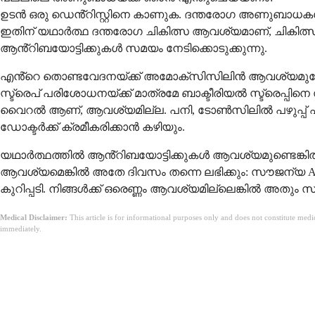
ഉടൻ ഒരു ഡെൻ്റിസ്റ്റിനെ കാണുക. ദന്തരോഗ അണുബാധകൾക്ക്
ഇതിന് യഥാർത്ഥ ദന്തരോഗ ചികിത്സ ആവശ്യമാണ്, ചികിത്സിക്
ആൻ്റിബയോട്ടിക്കുകൾ സമയം നേടിക്കൊടുക്കുന്നു.
എൻ്റെ തൊണ്ടവേദനയ്ക്ക് അമോക്സിസിലിൻ ആവശ്യമുണ്ട
സ്ട്രെപ് പരിശോധനയ്ക്ക് മാത്രമേ ബാക്ടീരിയൽ സ്ട്രെപ്
വൈറൽ ആണ്, ആവശ്യമില്ല. പനി, ടോൺസിലിൽ പഴുപ്പ് എന്
ഡോക്ടർക്ക് ക്രമീകരിക്കാൻ കഴിയും.
യഥാർത്ഥത്തിൽ ആൻ്റിബയോട്ടിക്കുകൾ ആവശ്യമുണ്ടെങ്കിൽ 
ആവശ്യമെങ്കിൽ അതേ ദിവസം തന്നെ ലഭിക്കും: സൗജന്യ AI 
കുറിപ്പടി. നിങ്ങൾക്ക് ഒരെണ്ണം ആവശ്യമില്ലെങ്കിൽ അതും
Medical Disclaimer:
This article is for informational purposes only and does not constitute med
immediately.