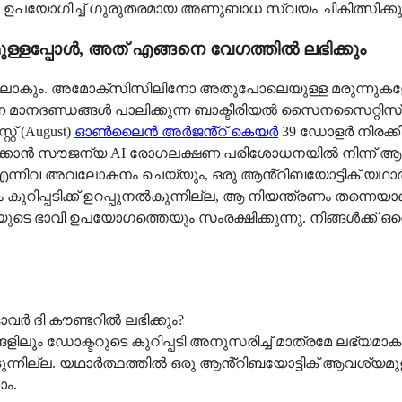
ഉപയോഗിച്ച് ഗുരുതരമായ അണുബാധ സ്വയം ചികിത്സിക്കുന്ന
്ളപ്പോൾ, അത് എങ്ങനെ വേഗത്തിൽ ലഭിക്കും
ഗത്തിലാകും. അമോക്സിസിലിനോ അതുപോലെയുള്ള മരുന്ന
കുന്ന മാനദണ്ഡങ്ങൾ പാലിക്കുന്ന ബാക്ടീരിയൽ സൈനസൈറ്റിസ
്റ് (August)
ഓൺലൈൻ അർജൻ്റ് കെയർ
39 ഡോളർ നിരക്കി
ീകരിക്കാൻ സൗജന്യ AI രോഗലക്ഷണ പരിശോധനയിൽ നിന്ന് ആ
്നിവ അവലോകനം ചെയ്യും, ഒരു ആൻ്റിബയോട്ടിക് യഥാർത
കുറിപ്പടിക്ക് ഉറപ്പുനൽകുന്നില്ല, ആ നിയന്ത്രണം തന്നെയ
ുടെ ഭാവി ഉപയോഗത്തെയും സംരക്ഷിക്കുന്നു. നിങ്ങൾക്ക് ഒര
വർ ദി കൗണ്ടറിൽ ലഭിക്കും?
ും ഡോക്ടറുടെ കുറിപ്പടി അനുസരിച്ച് മാത്രമേ ലഭ്യമാകൂ,
ുന്നില്ല. യഥാർത്ഥത്തിൽ ഒരു ആൻ്റിബയോട്ടിക് ആവശ്യമുള
ാം.