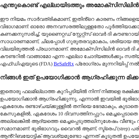
എന്തുകൊണ്ട് എല്ലായിടത്തും അമോക്സിസിലിൻ 
ഈ നിയമം സാർവത്രികമാണ്, ഇതിൻ്റെ കാരണം നിങ്ങളെയും 
വിഭാഗമാണ്: ഓരോ അനവസരത്തിലുള്ളതോ പൂർത്തിയാക്കാ
കണക്കനുസരിച്ച്, യുണൈറ്റഡ് സ്റ്റേറ്റ്സ് ഓവർ ദി കൗണ്
സാധാരണമാണ്, ചിലപ്പോൾ ഗുരുതരവുമാകാം, ശരിയായ ആൻ്
വിലയിരുത്തൽ പ്രധാനമാണ്. അമോക്സിസിലിൻ ഓവർ ദി ക
കൗണ്ടറിൽ വാങ്ങാമോ എന്ന എല്ലാ ചോദ്യങ്ങൾക്കും സത്
എഫ്ഡിഎയുടെ (FDA)
BeSafeRx
പ്രോഗ്രാം മുന്നറിയിപ്പ
നിങ്ങൾ ഇത് ഉപയോഗിക്കാൻ ആഗ്രഹിക്കുന്ന 
ഇതൊരു ഫലമില്ലാത്ത കുറിപ്പടിയിൽ നിന്ന് നിങ്ങളെ
ഉപയോഗിക്കാൻ ആഗ്രഹിക്കുന്നു, എന്നാൽ ഇവയിൽ ഭൂ
ഏകദേശം രണ്ടാഴ്ചയ്ക്കുള്ളിൽ തനിയെ ഭേദമാകും, കൂടാത
കേസുകളിൽ, ഏകദേശം 10 ദിവസത്തിനപ്പുറം മെച്ചപ്പെട
അല്ലെങ്കിൽ ആദ്യത്തെ മെച്ചപ്പെടുത്തലിനുശേഷം വീണ്
സമാനമാണ്: ഭൂരിഭാഗവും വൈറൽ ആണ്, സ്ട്രെപ് (strep) പ
ആൻ്റിബയോട്ടിക് ആവശ്യമുണ്ടോ എന്നത് കൂടുതൽ ഉപയോഗ