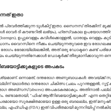
ന്നത് ഇതാ
ിക്കുന്ന ടൂൾകിറ്റ് ഇതാ. സൈനസ് തിരക്കിന്: മൂക്ക് വൃ
പോൾ ഓവർ ദി കൗണ്ടറിൽ ലഭ്യം), ഹ്രസ്വകാല ഉപയോഗത്തിന് 
ges), ഉപ്പുവെള്ളം കവിൾക്കൊള്ളൽ, ധാരാളം വെള്ളം കുടിക
ിധാനം വൈറസിനെ നീക്കം ചെയ്യുന്നതുവരെ ഇവ രോഗലക്ഷണങ്
കം രോഗം ഭേദമായില്ലെങ്കിൽ, അത് ഒരു ഡോക്ടറെ കണ്ട് പ
ചെയ്യുന്നതിനേക്കാൾ ഡോക്ടർക്ക് തീരുമാനിക്കാവുന്ന ഒന്
ബയോട്ടിക്കുകളുടെ അപകടം
്പ് ആവശ്യമാണ്. ഒന്നാമത്, ദന്തരോഗ അണുബാധകൾ: അവയ്ക്ക്
പല്ലിന് യഥാർത്ഥ ദന്തരോഗ ചികിത്സ (ചലം പുറന്തള്ളൽ, റൂട്
ദന്തരോഗ അബ്സസ് (abscess) അപകടകരമാകും. അതിനാൽ പല
ണണം. രണ്ടാമതായി, "ഫിഷ് ആൻ്റിബയോട്ടിക്കുകൾ" എന്ന തെറ
രമായോ സുരക്ഷിതമായോ ഉള്ള ഒരു ബദലല്ല, ഇത് മനുഷ്യ
്ല, എഫ്ഡിഎ (FDA) ഇത് വിപരീതമായി മുന്നറിയിപ്പ് നൽകിയിട്