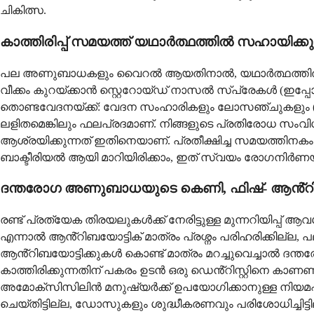
ചികിത്സ.
കാത്തിരിപ്പ് സമയത്ത് യഥാർത്ഥത്തിൽ സഹായിക്കു
പല അണുബാധകളും വൈറൽ ആയതിനാൽ, യഥാർത്ഥത്തിൽ പ്രവർത്ത
വീക്കം കുറയ്ക്കാൻ സ്റ്റെറോയ്ഡ് നാസൽ സ്പ്രേകൾ (ഇപ്
തൊണ്ടവേദനയ്ക്ക്: വേദന സംഹാരികളും ലോസഞ്ചുകളും (lozen
ലളിതമെങ്കിലും ഫലപ്രദമാണ്. നിങ്ങളുടെ പ്രതിരോധ സംവ
ആശ്രയിക്കുന്നത് ഇതിനെയാണ്. പ്രതീക്ഷിച്ച സമയത്തിന
ബാക്ടീരിയൽ ആയി മാറിയിരിക്കാം, ഇത് സ്വയം രോഗനിർണയം 
ദന്തരോഗ അണുബാധയുടെ കെണി, ഫിഷ്- ആൻ്റി
രണ്ട് പ്രത്യേക തിരയലുകൾക്ക് നേരിട്ടുള്ള മുന്നറിയിപ
എന്നാൽ ആൻ്റിബയോട്ടിക് മാത്രം പ്രശ്നം പരിഹരിക്കില്ല, 
ആൻ്റിബയോട്ടിക്കുകൾ കൊണ്ട് മാത്രം മറച്ചുവെച്ചാൽ 
കാത്തിരിക്കുന്നതിന് പകരം ഉടൻ ഒരു ഡെൻ്റിസ്റ്റിനെ കാ
അമോക്സിസിലിൻ മനുഷ്യർക്ക് ഉപയോഗിക്കാനുള്ള നിയമപ
ചെയ്തിട്ടില്ല, ഡോസുകളും ശുദ്ധീകരണവും പരിശോധിച്ചിട്ടില