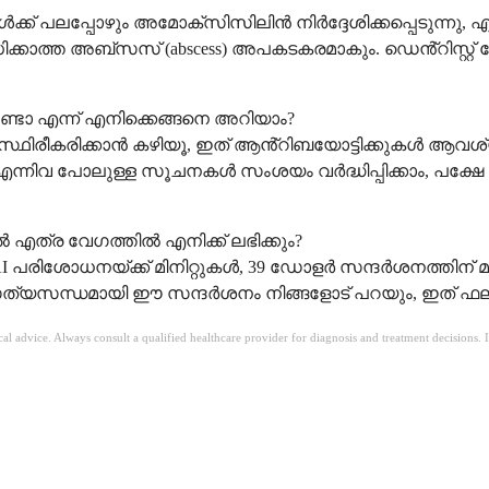
 പലപ്പോഴും അമോക്സിസിലിൻ നിർദ്ദേശിക്കപ്പെടുന്നു, എന
കാത്ത അബ്സസ് (abscess) അപകടകരമാകും. ഡെൻ്റിസ്റ്റ് രോ
ോ എന്ന് എനിക്കെങ്ങനെ അറിയാം?
പിനെ സ്ഥിരീകരിക്കാൻ കഴിയൂ, ഇത് ആൻ്റിബയോട്ടിക്കുകൾ ആ
നിവ പോലുള്ള സൂചനകൾ സംശയം വർദ്ധിപ്പിക്കാം, പക്ഷേ 
എത്ര വേഗത്തിൽ എനിക്ക് ലഭിക്കും?
പരിശോധനയ്ക്ക് മിനിറ്റുകൾ, 39 ഡോളർ സന്ദർശനത്തിന് മണ
 സത്യസന്ധമായി ഈ സന്ദർശനം നിങ്ങളോട് പറയും, ഇത് ഫലമില്
ical advice. Always consult a qualified healthcare provider for diagnosis and treatment decisions