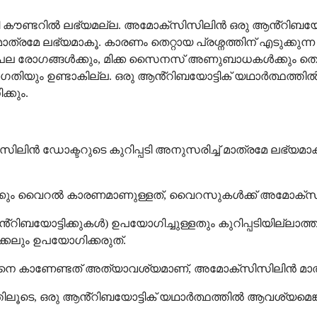
ദി കൗണ്ടറിൽ ലഭ്യമല്ല. അമോക്സിസിലിൻ ഒരു ആൻ്റിബയോട
മാത്രമേ ലഭ്യമാകൂ. കാരണം തെറ്റായ പ്രശ്നത്തിന് എടുക്കു
 പല രോഗങ്ങൾക്കും, മിക്ക സൈനസ് അണുബാധകൾക്കും തൊ
യും ഉണ്ടാകില്ല. ഒരു ആൻ്റിബയോട്ടിക് യഥാർത്ഥത്ത
്കും.
സിലിൻ ഡോക്ടറുടെ കുറിപ്പടി അനുസരിച്ച് മാത്രമേ ലഭ്യമാ
കും വൈറൽ കാരണമാണുള്ളത്, വൈറസുകൾക്ക് അമോക്സി
ൻ്റിബയോട്ടിക്കുകൾ) ഉപയോഗിച്ചുള്ളതും കുറിപ്പടിയില്ല
്കലും ഉപയോഗിക്കരുത്.
നെ കാണേണ്ടത് അത്യാവശ്യമാണ്, അമോക്സിസിലിൻ മാത്രം
ൂടെ, ഒരു ആൻ്റിബയോട്ടിക് യഥാർത്ഥത്തിൽ ആവശ്യമെങ്കിൽ