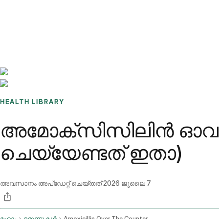
Benchmarks
Stories
FAQ
Sign up / Log in
HEALTH LIBRARY
അമോക്സിസിലിൻ ഓവർ ദ
ചെയ്യേണ്ടത് ഇതാ)
അവസാനം അപ്ഡേറ്റ് ചെയ്തത്
2026 ജൂലൈ 7
ഹോം
മരുന്നുകൾ
Amoxicillin Over The Counter