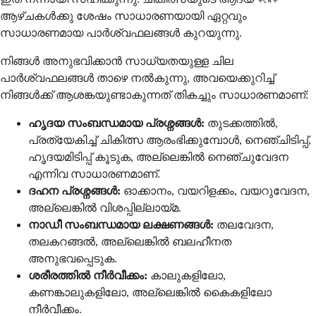
ആഴ്ചകൾക്കു ശേഷം സാധാരണയായി ഏറ്റവും
സാധാരണമായ പാർശ്വഫലങ്ങൾ കുറയുന്നു.
നിങ്ങൾ അനുഭവിക്കാൻ സാധ്യതയുള്ള ചില
പാർശ്വഫലങ്ങൾ താഴെ നൽകുന്നു, അവയെക്കുറിച്ച്
നിങ്ങൾക്ക് ആശങ്കയുണ്ടാകുന്നത് തികച്ചും സാധാരണമാണ്:
ഹൃദയ സംബന്ധമായ പ്രശ്നങ്ങൾ:
തുടക്കത്തിൽ,
പ്രത്യേകിച്ച് ചികിത്സ ആരംഭിക്കുമ്പോൾ, നെഞ്ചിടിപ്പ്,
ഹൃദയമിടിപ്പ് കൂടുക, അല്ലെങ്കിൽ നെഞ്ചുവേദന
എന്നിവ സാധാരണമാണ്.
ദഹന പ്രശ്നങ്ങൾ:
ഓക്കാനം, വയറിളക്കം, വയറുവേദന,
അല്ലെങ്കിൽ വിശപ്പില്ലായ്മ.
നാഡീ സംബന്ധമായ ലക്ഷണങ്ങൾ:
തലവേദന,
തലകറങ്ങൽ, അല്ലെങ്കിൽ ബലഹീനത
അനുഭവപ്പെടുക.
ശരീരത്തിൽ നീർവീക്കം:
കാലുകളിലോ,
കണങ്കാലുകളിലോ, അല്ലെങ്കിൽ കൈകളിലോ
നീർവീക്കം.