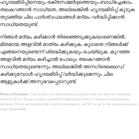
ഹൃദയമിടിപ്പിനെയും രക്തസമ്മർദ്ദത്തെയും ബാധിച്ചേക്കാം.
തലകറങ്ങാൻ സാധ്യത, അല്ലെങ്കിൽ ഹൃദയമിടിപ്പ് കൂടുക
തുടങ്ങിയ ചില പാർശ്വഫലങ്ങൾ മദ്യം വർദ്ധിപ്പിക്കാൻ
സാധ്യതയുണ്ട്.
നിങ്ങൾ മദ്യം കഴിക്കാൻ തിരഞ്ഞെടുക്കുകയാണെങ്കിൽ,
മിതമായ അളവിൽ മാത്രം കഴിക്കുക, കൂടാതെ നിങ്ങൾക്ക്
എങ്ങനെയുണ്ടെന്ന് ശ്രദ്ധിക്കുകയും ചെയ്യുക. കുറഞ്ഞ
അളവിൽ മദ്യം കഴിച്ചാൽ പോലും തലകറങ്ങാൻ
സാധ്യതയുണ്ടെന്നും അല്ലെങ്കിൽ അനഗ്രെലൈഡ്
കഴിക്കുമ്പോൾ ഹൃദയമിടിപ്പ് വർദ്ധിക്കുമെന്നും ചില
ആളുകൾക്ക് അനുഭവപ്പെടാറുണ്ട്.
Medical Disclaimer:
This article is for informational purposes only and does not constitute
medical advice. Always consult a qualified healthcare provider for diagnosis and treatment
decisions. If you are experiencing a medical emergency, call 911 or go to the nearest emergency
room immediately.