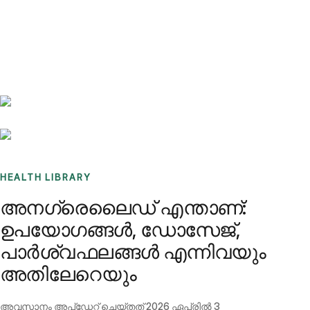
Benchmarks
Stories
FAQ
Sign up / Log in
HEALTH LIBRARY
അനഗ്രെലൈഡ് എന്താണ്:
ഉപയോഗങ്ങൾ, ഡോസേജ്,
പാർശ്വഫലങ്ങൾ എന്നിവയും
അതിലേറെയും
അവസാനം അപ്ഡേറ്റ് ചെയ്തത്
2026 ഏപ്രിൽ 3