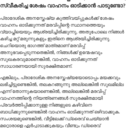
സ്വീകരിച്ച ശേഷം വാഹനം ഓടിക്കാൻ പാടുണ്ടോ?
പ്രാദേശിക അനസ്തേഷ്യ കുത്തിവയ്പ്പുകൾക്ക് ശേഷം
വാഹനം ഓടിക്കുന്നത് മരവിപ്പിന്റെ സ്ഥാനത്തെയും
വ്യാപ്തിയെയും ആശ്രയിച്ചിരിക്കുന്നു, അതുപോലെ നിങ്ങൾ
കഴിച്ച മറ്റ് മരുന്നുകളും ഇതിനെ ആശ്രയിച്ചിരിക്കുന്നു.
ചെറിയൊരു ഭാഗത്ത് മാത്രമാണ് മരവിപ്പ്
അനുഭവപ്പെടുന്നതെങ്കിൽ, നിങ്ങൾക്ക് ഉന്മേഷവും
സുഖകരവുമാണെങ്കിൽ, വാഹനം ഓടിക്കുന്നത്
സാധാരണയായി സുരക്ഷിതമാണ്.
എങ്കിലും, പ്രാദേശിക അനസ്തേഷ്യയോടൊപ്പം മയക്കവും
ലഭിച്ചിട്ടുണ്ടെങ്കിൽ, തലകറങ്ങുന്നു അല്ലെങ്കിൽ സുഖമില്ല
എന്ന് തോന്നുകയാണെങ്കിൽ, അല്ലെങ്കിൽ മരവിപ്പ്
വാഹനത്തിന്റെ നിയന്ത്രണങ്ങൾ സുരക്ഷിതമായി
പ്രവർത്തിപ്പിക്കാനുള്ള നിങ്ങളുടെ കഴിവിനെ
ബാധിക്കുന്നുണ്ടെങ്കിൽ വാഹനം ഓടിക്കുന്നത് ഒഴിവാക്കുക.
സംശയമുണ്ടെങ്കിൽ, വീട്ടിലേക്ക് ഡ്രൈവ് ചെയ്യാൻ
മറ്റൊരാളെ ഏർപ്പാടാക്കുകയും വീണ്ടും ഡ്രൈവ്