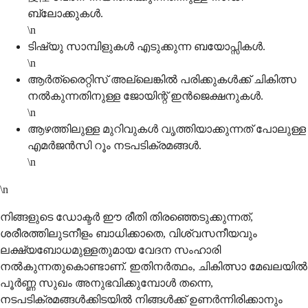
ബ്ലോക്കുകൾ.
\n
ടിഷ്യു സാമ്പിളുകൾ എടുക്കുന്ന ബയോപ്സികൾ.
\n
ആർത്രൈറ്റിസ് അല്ലെങ്കിൽ പരിക്കുകൾക്ക് ചികിത്സ
നൽകുന്നതിനുള്ള ജോയിന്റ് ഇൻജെക്ഷനുകൾ.
\n
ആഴത്തിലുള്ള മുറിവുകൾ വൃത്തിയാക്കുന്നത് പോലുള്ള
എമർജൻസി റൂം നടപടിക്രമങ്ങൾ.
\n
\n
നിങ്ങളുടെ ഡോക്ടർ ഈ രീതി തിരഞ്ഞെടുക്കുന്നത്,
ശരീരത്തിലുടനീളം ബാധിക്കാതെ, വിശ്വസനീയവും
ലക്ഷ്യബോധമുള്ളതുമായ വേദന സംഹാരി
നൽകുന്നതുകൊണ്ടാണ്. ഇതിനർത്ഥം, ചികിത്സാ മേഖലയിൽ
പൂർണ്ണ സുഖം അനുഭവിക്കുമ്പോൾ തന്നെ,
നടപടിക്രമങ്ങൾക്കിടയിൽ നിങ്ങൾക്ക് ഉണർന്നിരിക്കാനും