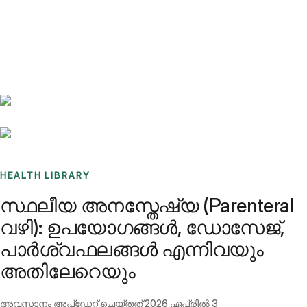
Benchmarks
Stories
FAQ
Sign up / Log in
HEALTH LIBRARY
സ്ഥലീയ അനസ്തേഷ്യ (Parenteral
വഴി): ഉപയോഗങ്ങൾ, ഡോസേജ്,
പാർശ്വഫലങ്ങൾ എന്നിവയും
അതിലേറെയും
അവസാനം അപ്ഡേറ്റ് ചെയ്തത്
2026 ഏപ്രിൽ 3