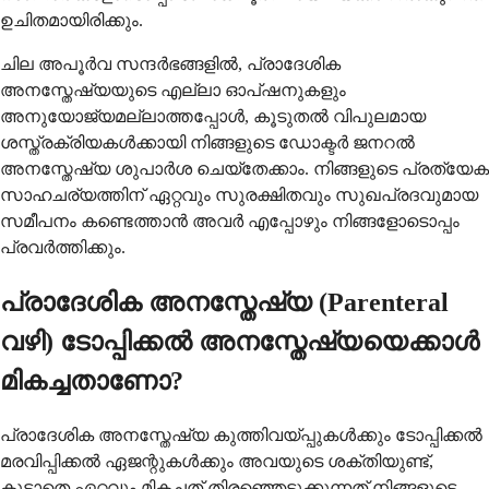
ഉചിതമായിരിക്കും.
ചില അപൂർവ സന്ദർഭങ്ങളിൽ, പ്രാദേശിക
അനസ്തേഷ്യയുടെ എല്ലാ ഓപ്ഷനുകളും
അനുയോജ്യമല്ലാത്തപ്പോൾ, കൂടുതൽ വിപുലമായ
ശസ്ത്രക്രിയകൾക്കായി നിങ്ങളുടെ ഡോക്ടർ ജനറൽ
അനസ്തേഷ്യ ശുപാർശ ചെയ്തേക്കാം. നിങ്ങളുടെ പ്രത്യേക
സാഹചര്യത്തിന് ഏറ്റവും സുരക്ഷിതവും സുഖപ്രദവുമായ
സമീപനം കണ്ടെത്താൻ അവർ എപ്പോഴും നിങ്ങളോടൊപ്പം
പ്രവർത്തിക്കും.
പ്രാദേശിക അനസ്തേഷ്യ (Parenteral
വഴി) ടോപ്പിക്കൽ അനസ്തേഷ്യയെക്കാൾ
മികച്ചതാണോ?
പ്രാദേശിക അനസ്തേഷ്യ കുത്തിവയ്പ്പുകൾക്കും ടോപ്പിക്കൽ
മരവിപ്പിക്കൽ ഏജന്റുകൾക്കും അവയുടെ ശക്തിയുണ്ട്,
കൂടാതെ ഏറ്റവും മികച്ചത് തിരഞ്ഞെടുക്കുന്നത് നിങ്ങളുടെ