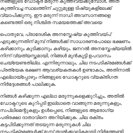
നിങ്ങളുടെ ഡോക്ടർ മരുന്ന് കുത്തിവയ്ക്കുമ്പോൾ, അത്
കുത്തിവച്ച സ്ഥലത്തിന് ചുറ്റുമുള്ള ടിഷ്യുകളിലേക്ക്
വ്യാപിക്കുന്നു. ഈ മരുന്ന് നാഡി അവസാനങ്ങളെ
കണ്ടെത്തി ഒരു നിശ്ചിത സമയത്തേക്ക് അവയെ
പൊതുവേ, പ്രാദേശിക അനസ്തേഷ്യ കുത്തിവയ്പ്
എടുക്കുന്നതിന് മുമ്പ് നിങ്ങൾക്ക് സാധാരണപോലെ ഭക്ഷണം
കഴിക്കാനും കുടിക്കാനും കഴിയും. ജനറൽ അനസ്തേഷ്യയിൽ
നിന്ന് വ്യത്യസ്തമായി, നിങ്ങൾ മുൻകൂട്ടി ഉപവാസം
ചെയ്യേണ്ടതില്ല. എന്നിരുന്നാലും, ചില നടപടിക്രമങ്ങൾക്ക്
പ്രത്യേക ഭക്ഷണ ആവശ്യകതകൾ ഉണ്ടാകാം, അതിനാൽ
എല്ലായ്പ്പോഴും നിങ്ങളുടെ ഡോക്ടറുടെ വ്യക്തിഗത
നിർദ്ദേശങ്ങൾ പാലിക്കുക.
നിങ്ങൾ കഴിക്കുന്ന എല്ലാ മരുന്നുകളെക്കുറിച്ചും, അതിൽ
ഡോക്ടറുടെ കുറിപ്പടി ഇല്ലാതെ വാങ്ങുന്ന മരുന്നുകളും,
സപ്ലിമെന്റുകളും ഉൾപ്പെടെ, നിങ്ങളുടെ ആരോഗ്യ
പരിരക്ഷാ ദാതാവിനെ അറിയിക്കുക. ചില രക്തം
കട്ടപിടിക്കുന്നത് തടയുന്ന മരുന്നുകൾ ചില
നടപടിക്രമങ്ങൾക്ക് മുമ്പ് താൽക്കാലികമായി നിർത്തേണ്ടി