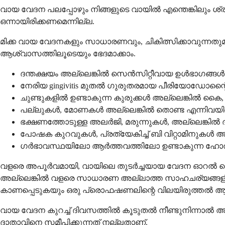
വായ വേദന പലപ്പോഴും നിങ്ങളുടെ വായിൽ എന്തെങ്കിലും ശ്ര
ഒന്നായിരിക്കണമെന്നില്ല.
മിക്ക വായ വേദനകളും സാധാരണവും, ചികിത്സിക്കാവുന്നതു
ആശ്വാസത്തിലൂടെയും ഭേദമാക്കാം.
ദന്തക്ഷയം അല്ലെങ്കിൽ സെൻസിറ്റീവായ ഉൾഭാഗങ്ങൾ 
നേരിയ gingivitis മുതൽ ഗുരുതരമായ പീരിയോഡോന്റ
ചുണ്ടുകളിൽ ഉണ്ടാകുന്ന കുരുക്കൾ അല്ലെങ്കി
പല്ലുകൾ, മോണകൾ അല്ലെങ്കിൽ തൊണ്ട എന്നിവയ
ഭക്ഷണത്തോടുള്ള അലർജി, മരുന്നുകൾ, അല്ലെങ്കിൽ 
പോഷക കുറവുകൾ, പ്രത്യേകിച്ച് ബി വിറ്റാമിനുകൾ അല
ഗർഭാവസ്ഥയിലോ ആർത്തവത്തിലോ ഉണ്ടാകുന്ന ഹോർ
വളരെ അപൂർവമായി, വായിലെ തുടർച്ചയായ വേദന ഓറൽ ലൈ
അല്ലെങ്കിൽ വളരെ സാധാരണ അല്ലാത്ത സാഹചര്യങ്ങളിൽ
കാണപ്പെടുകയും ഒരു പ്രൊഫഷണലിന്റെ വിലയിരുത്തൽ ആ
വായ വേദന കുറച്ച് ദിവസത്തിൽ കൂടുതൽ നീണ്ടുനിന്നാൽ അല്ല
ദാതാവിനെ സമീപിക്കുന്നത് നല്ലതാണ്.