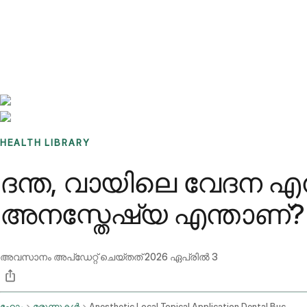
Benchmarks
Stories
FAQ
Sign up / Log in
HEALTH LIBRARY
ദന്ത, വായിലെ വേദന എന്
അനസ്തേഷ്യ എന്താണ്? ല
അവസാനം അപ്ഡേറ്റ് ചെയ്തത്
2026 ഏപ്രിൽ 3
ഹോം
മരുന്നുകൾ
Anesthetic Local Topical Application Dental Buccal Mucosa Route Gargle