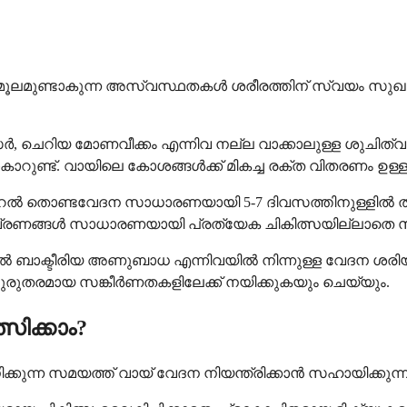
മുണ്ടാകുന്ന അസ്വസ്ഥതകൾ ശരീരത്തിന് സ്വയം സുഖപ്
, ചെറിയ മോണവീക്കം എന്നിവ നല്ല വാക്കാലുള്ള ശുചിത
മാകാറുണ്ട്. വായിലെ കോശങ്ങൾക്ക് മികച്ച രക്ത വിതരണം ഉ
തൊണ്ടവേദന സാധാരണയായി 5-7 ദിവസത്തിനുള്ളിൽ തനിയ
െ വ്രണങ്ങൾ സാധാരണയായി പ്രത്യേക ചികിത്സയില്ലാതെ സു
ൽ ബാക്ടീരിയ അണുബാധ എന്നിവയിൽ നിന്നുള്ള വേദന ശരിയായ
രമായ സങ്കീർണതകളിലേക്ക് നയിക്കുകയും ചെയ്യും.
സിക്കാം?
 സമയത്ത് വായ് വേദന നിയന്ത്രിക്കാൻ സഹായിക്കുന്ന ല