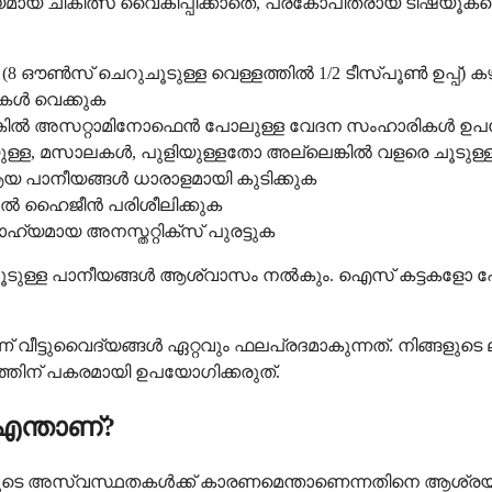
 ചികിത്സ വൈകിപ്പിക്കാതെ, പ്രകോപിതരായ ടിഷ്യൂകളെ ശമ
തിൽ (8 ഔൺസ് ചെറുചൂടുള്ള വെള്ളത്തിൽ 1/2 ടീസ്പൂൺ ഉപ്പ്) 
സുകൾ വെക്കുക
്ലെങ്കിൽ അസറ്റാമിനോഫെൻ പോലുള്ള വേദന സംഹാരികൾ ഉപ
തയുള്ള, മസാലകൾ, പുളിയുള്ളതോ അല്ലെങ്കിൽ വളരെ ചൂടു
ആയ പാനീയങ്ങൾ ധാരാളമായി കുടിക്കുക
ഓറൽ ഹൈജീൻ പരിശീലിക്കുക
ബാഹ്യമായ അനസ്തറ്റിക്സ് പുരട്ടുക
ൂടുള്ള പാനീയങ്ങൾ ആശ്വാസം നൽകും. ഐസ് കട്ടകളോ പ
വീട്ടുവൈദ്യങ്ങൾ ഏറ്റവും ഫലപ്രദമാകുന്നത്. നിങ്ങളു
ന് പകരമായി ഉപയോഗിക്കരുത്.
എന്താണ്?
ളുടെ അസ്വസ്ഥതകൾക്ക് കാരണമെന്താണെന്നതിനെ ആശ്രയിച്ചി