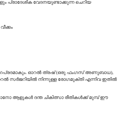
ും പ്രാദേശിക വേദനയുണ്ടാക്കുന്ന ചെറിയ
ീക്കം
പ്രദമാകും. ഓറൽ ത്രഷ് (ഒരു ഫംഗസ് അണുബാധ),
ഓറൽ സർജറിയിൽ നിന്നുള്ള രോഗമുക്തി എന്നിവ ഇതിൽ
കാനോ ആളുകൾ ദന്ത ചികിത്സാ രീതികൾക്ക് മുമ്പ് ഈ