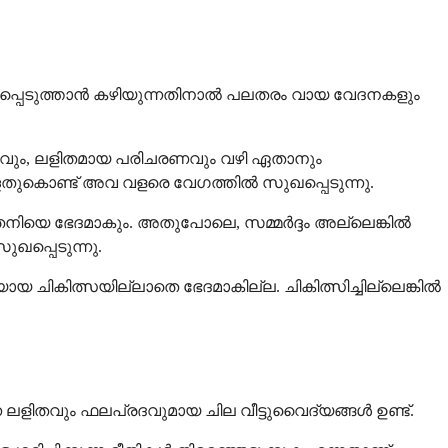
പെടുത്താൻ കഴിയുന്നതിനാൽ പലതരം വായ വേദനകളും
്വവും, ലളിതമായ പരിചരണവും വഴി ഏതാനും
ള്ളതുകൊണ്ട് അവ വളരെ വേഗത്തിൽ സുഖപ്പെടുന്നു.
െ ഭേദമാകും. അതുപോലെ, സമ്മർദ്ദം അല്ലെങ്കിൽ
ഖപ്പെടുന്നു.
 ചികിത്സയില്ലാതെ ഭേദമാകില്ല. ചികിത്സിച്ചില്ലെങ്കിൽ
ളിതവും ഫലപ്രദവുമായ ചില വീട്ടുവൈദ്യങ്ങൾ ഉണ്ട്.