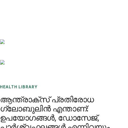
Benchmarks
Stories
FAQ
Sign up / Log in
HEALTH LIBRARY
ആന്ത്രാക്സ് പ്രതിരോധ
ഗ്ലോബുലിൻ എന്താണ്:
ഉപയോഗങ്ങൾ, ഡോസേജ്,
പാർശ്വഫലങ്ങൾ എന്നിവയും