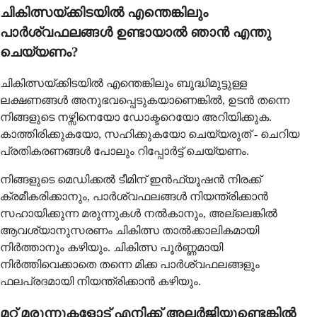
ചികിത്സയ്ക്കിടയിൽ എന്തെങ്കിലും
പാർശ്വഫലങ്ങൾ ഉണ്ടായാൽ ഞാൻ എന്തു
ചെയ്യണം?
ചികിത്സയ്ക്കിടയിൽ എന്തെങ്കിലും ബുദ്ധിമുട്ടുള്ള
ലക്ഷണങ്ങൾ അനുഭവപ്പെടുകയാണെങ്കിൽ, ഉടൻ തന്നെ
നിങ്ങളുടെ നഴ്സിനെയോ ഡോക്ടറെയോ അറിയിക്കുക.
കാത്തിരിക്കുകയോ, സഹിക്കുകയോ ചെയ്യരുത് - ചെറിയ
പ്രതികരണങ്ങൾ പോലും റിപ്പോർട്ട് ചെയ്യണം.
നിങ്ങളുടെ മെഡിക്കൽ ടീമിന് ഇൻഫ്യൂഷൻ നിരക്ക്
ക്രമീകരിക്കാനും, പാർശ്വഫലങ്ങൾ നിയന്ത്രിക്കാൻ
സഹായിക്കുന്ന മരുന്നുകൾ നൽകാനും, അല്ലെങ്കിൽ
ആവശ്യാനുസരണം ചികിത്സ താൽക്കാലികമായി
നിർത്താനും കഴിയും. ചികിത്സ പൂർണ്ണമായി
നിർത്തിവെക്കാതെ തന്നെ മിക്ക പാർശ്വഫലങ്ങളും
ഫലപ്രദമായി നിയന്ത്രിക്കാൻ കഴിയും.
മറ്റ് മരുന്നുകളോട് എനിക്ക് അലർജിയുണ്ടെങ്കിൽ