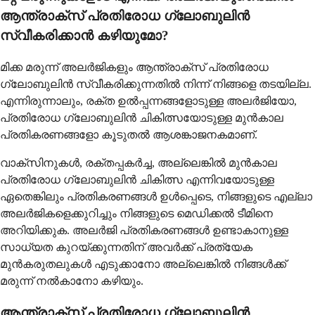
ആന്ത്രാക്സ് പ്രതിരോധ ഗ്ലോബുലിൻ
സ്വീകരിക്കാൻ കഴിയുമോ?
മിക്ക മരുന്ന് അലർജികളും ആന്ത്രാക്സ് പ്രതിരോധ
ഗ്ലോബുലിൻ സ്വീകരിക്കുന്നതിൽ നിന്ന് നിങ്ങളെ തടയില്ല.
എന്നിരുന്നാലും, രക്ത ഉൽപ്പന്നങ്ങളോടുള്ള അലർജിയോ,
പ്രതിരോധ ഗ്ലോബുലിൻ ചികിത്സയോടുള്ള മുൻകാല
പ്രതികരണങ്ങളോ കൂടുതൽ ആശങ്കാജനകമാണ്.
വാക്സിനുകൾ, രക്തപ്പകർച്ച, അല്ലെങ്കിൽ മുൻകാല
പ്രതിരോധ ഗ്ലോബുലിൻ ചികിത്സ എന്നിവയോടുള്ള
ഏതെങ്കിലും പ്രതികരണങ്ങൾ ഉൾപ്പെടെ, നിങ്ങളുടെ എല്ലാ
അലർജികളെക്കുറിച്ചും നിങ്ങളുടെ മെഡിക്കൽ ടീമിനെ
അറിയിക്കുക. അലർജി പ്രതികരണങ്ങൾ ഉണ്ടാകാനുള്ള
സാധ്യത കുറയ്ക്കുന്നതിന് അവർക്ക് പ്രത്യേക
മുൻകരുതലുകൾ എടുക്കാനോ അല്ലെങ്കിൽ നിങ്ങൾക്ക്
മരുന്ന് നൽകാനോ കഴിയും.
ആന്ത്രാക്സ് പ്രതിരോധ ഗ്ലോബുലിൻ