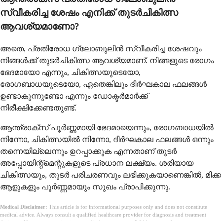
സ്വീകരിച്ച ശേഷം എനിക്ക് തുടർചികിത്സ
ആവശ്യമാണോ?
അതെ, പ്രതിരോധ ഗ്ലോബുലിൻ സ്വീകരിച്ച ശേഷവും
നിങ്ങൾക്ക് തുടർചികിത്സ ആവശ്യമാണ്. നിങ്ങളുടെ രോഗം
ഭേദമായോ എന്നും, ചികിത്സയുടെയോ,
രോഗബാധയുടെയോ, ഏതെങ്കിലും ദീർഘകാല ഫലങ്ങൾ
ഉണ്ടാകുന്നുണ്ടോ എന്നും ഡോക്ടർമാർക്ക്
നിരീക്ഷിക്കേണ്ടതുണ്ട്.
ആന്ത്രാക്സ് പൂർണ്ണമായി ഭേദമായെന്നും, രോഗബാധയിൽ
നിന്നോ, ചികിത്സയിൽ നിന്നോ, ദീർഘകാല ഫലങ്ങൾ ഒന്നും
തന്നെയില്ലെന്നും ഉറപ്പാക്കുക എന്നതാണ് തുടർ
അപ്പോയിന്റ്മെന്റുകളുടെ പ്രധാന ലക്ഷ്യം. ശരിയായ
ചികിത്സയും, തുടർ പരിചരണവും ലഭിക്കുകയാണെങ്കിൽ, മിക്ക
ആളുകളും പൂർണ്ണമായും സുഖം പ്രാപിക്കുന്നു.
Medical Disclaimer:
This article is for informational purposes only and does not constitute
medical advice. Always consult a qualified healthcare provider for diagnosis and treatment