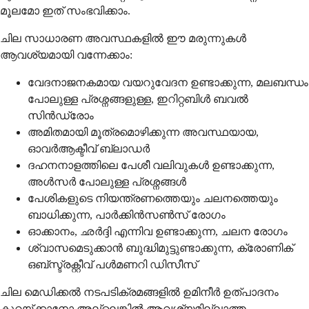
മൂലമോ ഇത് സംഭവിക്കാം.
ചില സാധാരണ അവസ്ഥകളിൽ ഈ മരുന്നുകൾ
ആവശ്യമായി വന്നേക്കാം:
വേദനാജനകമായ വയറുവേദന ഉണ്ടാക്കുന്ന, മലബന്ധം
പോലുള്ള പ്രശ്നങ്ങളുള്ള, ഇറിറ്റബിൾ ബവൽ
സിൻഡ്രോം
അമിതമായി മൂത്രമൊഴിക്കുന്ന അവസ്ഥയായ,
ഓവർആക്ടീവ് ബ്ലാഡർ
ദഹനനാളത്തിലെ പേശീ വലിവുകൾ ഉണ്ടാക്കുന്ന,
അൾസർ പോലുള്ള പ്രശ്നങ്ങൾ
പേശികളുടെ നിയന്ത്രണത്തെയും ചലനത്തെയും
ബാധിക്കുന്ന, പാർക്കിൻസൺസ് രോഗം
ഓക്കാനം, ഛർദ്ദി എന്നിവ ഉണ്ടാക്കുന്ന, ചലന രോഗം
ശ്വാസമെടുക്കാൻ ബുദ്ധിമുട്ടുണ്ടാക്കുന്ന, ക്രോണിക്
ഒബ്സ്ട്രക്റ്റീവ് പൾമണറി ഡിസീസ്
ചില മെഡിക്കൽ നടപടിക്രമങ്ങളിൽ ഉമിനീർ ഉത്പാദനം
കുറയ്ക്കാനോ അല്ലെങ്കിൽ ആവശ്യമില്ലാത്ത