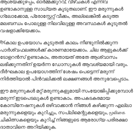
ആശയക്കുഴപ്പം, ഓർമ്മക്കുറവ്, വീഴ്ചകൾ എന്നിവ
ഉണ്ടാകാനുള്ള സാധ്യത കൂടുതലാണ്. ഈ മരുന്നുകൾ
ഗ്ലോക്കോമ, പ്രോസ്റ്റേറ്റ് വീക്കം, അല്ലെങ്കിൽ കടുത്ത
മലബന്ധം പോലുള്ള നിലവിലുള്ള അവസ്ഥകൾ കൂടുതൽ
വഷളാക്കിയേക്കാം.
দীর্ঘകാല ഉപയോഗം കൂടുതൽ കാലം നീണ്ടുനിൽക്കുന്ന
പാർശ്വഫലങ്ങൾക്ക് കാരണമായേക്കാം. ചില ആളുകൾക്ക്
ടോളറൻസ് ഉണ്ടാകാം, അതായത് അതേ ആശ്വാസം
ലഭിക്കുന്നതിന് ഉയർന്ന ഡോസുകൾ ആവശ്യമായി വരും.
ദീർഘകാല ഉപയോഗത്തിന് ശേഷം പെട്ടെന്ന് മരുന്ന്
നിർത്തിയാൽ പിൻവലിക്കൽ ലക്ഷണങ്ങൾ അനുഭവപ്പെടാം.
ഈ മരുന്നുകൾ മറ്റ് മരുന്നുകളുമായി സംയോജിപ്പിക്കുമ്പോൾ
മരുന്ന് ഇടപെടലുകൾ ഉണ്ടാകാം. അപകടകരമായ
കോമ്പിനേഷനുകൾ ഒഴിവാക്കാൻ നിങ്ങൾ കഴിക്കുന്ന എല്ലാ
മരുന്നുകളെയും കുറിച്ചും, സപ്ലിമെന്റുകളെയും, மூலிகை
ചികിത്സകളെയും കുറിച്ച് നിങ്ങളുടെ ആരോഗ്യ പരിരക്ഷാ
ദാതാവിനെ അറിയിക്കുക.