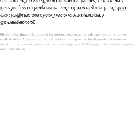
വഴി നൽകുന്ന പാച്ചുകൾ (transdermal patches) സാധാരണ
ഊഷ്മാവിൽ സൂക്ഷിക്കണം. മരുന്നുകൾ ഒരിക്കലും ചൂടുള്ള
കാറുകളിലോ തണുത്തുറഞ്ഞ താപനിലയിലോ
ഉപേക്ഷിക്കരുത്.
Medical Disclaimer:
This article is for informational purposes only and does not constitute
medical advice. Always consult a qualified healthcare provider for diagnosis and treatment
decisions. If you are experiencing a medical emergency, call 911 or go to the nearest emergency
room immediately.