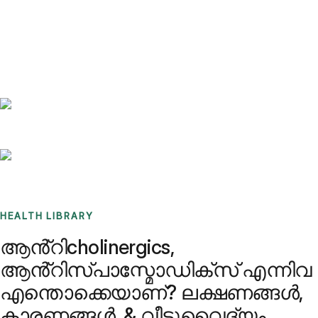
Benchmarks
Stories
FAQ
Sign up / Log in
HEALTH LIBRARY
ആൻ്റിcholinergics,
ആൻ്റിസ്പാസ്മോഡിക്സ് എന്നിവ
എന്തൊക്കെയാണ്? ലക്ഷണങ്ങൾ,
കാരണങ്ങൾ, & വീട്ടുവൈദ്യം