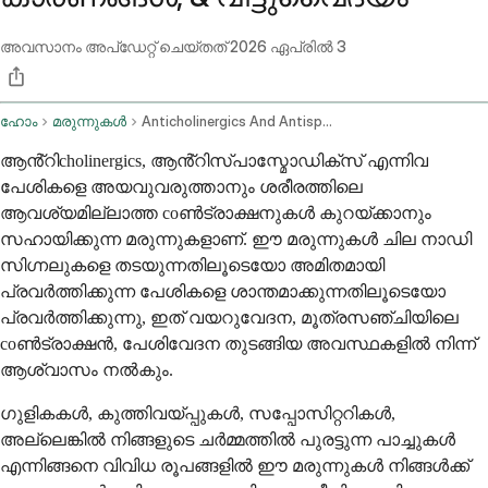
അവസാനം അപ്ഡേറ്റ് ചെയ്തത്
2026 ഏപ്രിൽ 3
ഹോം
മരുന്നുകൾ
Anticholinergics And Antispasmodics Oral Route Parenteral Route Rectal Route Transdermal Route
ആൻ്റിcholinergics, ആൻ്റിസ്പാസ്മോഡിക്സ് എന്നിവ
പേശികളെ അയവുവരുത്താനും ശരീരത്തിലെ
ആവശ്യമില്ലാത്ത coൺട്രാക്ഷനുകൾ കുറയ്ക്കാനും
സഹായിക്കുന്ന മരുന്നുകളാണ്. ഈ മരുന്നുകൾ ചില നാഡി
സിഗ്നലുകളെ തടയുന്നതിലൂടെയോ അമിതമായി
പ്രവർത്തിക്കുന്ന പേശികളെ ശാന്തമാക്കുന്നതിലൂടെയോ
പ്രവർത്തിക്കുന്നു, ഇത് വയറുവേദന, മൂത്രസഞ്ചിയിലെ
coൺട്രാക്ഷൻ, പേശിവേദന തുടങ്ങിയ അവസ്ഥകളിൽ നിന്ന്
ആശ്വാസം നൽകും.
ഗുളികകൾ, കുത്തിവയ്പ്പുകൾ, സപ്പോസിറ്ററികൾ,
അല്ലെങ്കിൽ നിങ്ങളുടെ ചർമ്മത്തിൽ പുരട്ടുന്ന പാച്ചുകൾ
എന്നിങ്ങനെ വിവിധ രൂപങ്ങളിൽ ഈ മരുന്നുകൾ നിങ്ങൾക്ക്