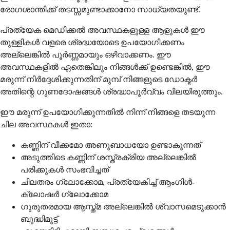
രോഗശാന്തിക്ക് തടസ്സമുണ്ടാക്കാനോ സാധ്യതയുണ്ട്.
പ്രത്യേക മെഡിക്കൽ അവസ്ഥകളുള്ള ആളുകൾ ഈ
തുള്ളികൾ വളരെ ശ്രദ്ധയോടെ ഉപയോഗിക്കണം
അല്ലെങ്കിൽ പൂർണ്ണമായും ഒഴിവാക്കണം. ഈ
അവസ്ഥകളിൽ ഏതെങ്കിലും നിങ്ങൾക്ക് ഉണ്ടെങ്കിൽ, ഈ
മരുന്ന് നിർദ്ദേശിക്കുന്നതിന് മുമ്പ് നിങ്ങളുടെ ഡോക്ടർ
അതിന്റെ ഗുണദോഷങ്ങൾ ശ്രദ്ധാപൂർവ്വം വിലയിരുത്തും.
ഈ മരുന്ന് ഉപയോഗിക്കുന്നതിൽ നിന്ന് നിങ്ങളെ തടയുന്ന
ചില അവസ്ഥകൾ ഇതാ:
കണ്ണിന് വീക്കമോ അണുബാധയോ ഉണ്ടാകുന്നത്
അടുത്തിടെ കണ്ണിന് ശസ്ത്രക്രിയ അല്ലെങ്കിൽ
പരിക്കുകൾ സംഭവിച്ചത്
ചിലതരം ഗ്ലോക്കോമ, പ്രത്യേകിച്ച് ആംഗിൾ-
ക്ലോഷർ ഗ്ലോക്കോമ
ഗുരുതരമായ ആസ്ത്മ അല്ലെങ്കിൽ ശ്വാസമെടുക്കാൻ
ബുദ്ധിമുട്ട്