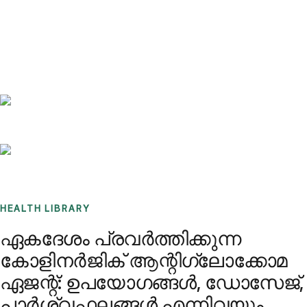
Benchmarks
Stories
FAQ
Sign up / Log in
HEALTH LIBRARY
ഏകദേശം പ്രവർത്തിക്കുന്ന
കോളിനർജിക് ആന്റിഗ്ലോക്കോമ
ഏജന്റ്: ഉപയോഗങ്ങൾ, ഡോസേജ്,
പാർശ്വഫലങ്ങൾ എന്നിവയും