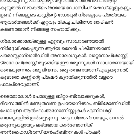
ചെയ്യുന്നു, പലപ്പോഴും കുറഞ്ഞ പാർശ്വഫലങ്ങളും
കൂടുതൽ സൗകര്യപ്രദമായ ഡോസിംഗ് ഷെഡ്യൂളുകളും
ഉണ്ട്. നിങ്ങളുടെ കണ്ണിന്റെ ഡോക്ടർ നിങ്ങളുടെ പ്രത്യേക
ആവശ്യങ്ങൾക്ക് ഏറ്റവും മികച്ച ചികിത്സാ ഓപ്ഷൻ
കണ്ടെത്താൻ നിങ്ങളെ സഹായിക്കും.
ഗ്ലോക്കോമയ്ക്കുള്ള ഏറ്റവും സാധാരണയായി
നിർദ്ദേശിക്കപ്പെടുന്ന ആദ്യ-ലൈൻ ചികിത്സയാണ്
പ്രോസ്റ്റാഗ്ലാൻഡിൻ അനലോഗുകൾ. ലാറ്റനോപ്രോസ്റ്റ്,
ട്രാവോപ്രോസ്റ്റ് തുടങ്ങിയ ഈ മരുന്നുകൾ സാധാരണയായി
വൈകുന്നേരം ഒരു ദിവസം ഒരു തവണയാണ് എടുക്കുന്നത്,
കൂടാതെ കണ്ണിന്റെ പ്രഷർ കുറയ്ക്കുന്നതിൽ വളരെ
ഫലപ്രദവുമാണ്.
ടൈമോലോൾ പോലുള്ള ബീറ്റാ-ബ്ലോക്കറുകൾ,
ദിവസത്തിൽ രണ്ടുതവണ ഉപയോഗിക്കാം, ബ്രിമോണിഡിൻ
പോലുള്ള ആൽഫാ-അഗോണിസ്റ്റുകൾ എന്നിവ മറ്റ്
ബദലുകളിൽ ഉൾപ്പെടുന്നു. ഐ ഡ്രോപ്‌സായും, ഓറൽ
മരുന്നുകളായും ലഭ്യമായ കാർബോണിക്
അൻഹൈഡ്രേസ് ഇൻഹിബിറ്ററുകൾ പ്രഷർ