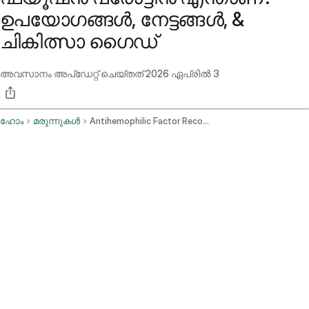
ഉപയോഗങ്ങൾ, നേട്ടങ്ങൾ, &
ചികിത്സാ ഗൈഡ്
അവസാനം അപ്ഡേറ്റ് ചെയ്തത്
2026 ഏപ്രിൽ 3
ഹോം
മരുന്നുകൾ
Antihemophilic Factor Recombinant Fc Vwf Xten Fusion Protein Ehtl Intravenous Route