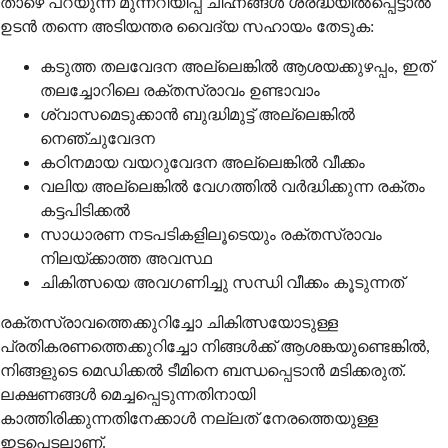
താഴെ പറയുന്ന മുന്നറിയിപ്പ് ചിഹ്നങ്ങൾ ശ്രദ്ധയിൽപ്പെട്ടാൽ
ഉടൻ തന്നെ അടിയന്തര വൈദ്യ സഹായം തേടുക:
കടുത്ത തലവേദന അല്ലെങ്കിൽ ആശയക്കുഴപ്പം, ഇത്
തലച്ചോറിലെ രക്തസ്രാവം ഉണ്ടാവാം
ശ്വാസമെടുക്കാൻ ബുദ്ധിമുട്ട് അല്ലെങ്കിൽ
നെഞ്ചുവേദന
കഠിനമായ വയറുവേദന അല്ലെങ്കിൽ വീക്കം
വലിയ അല്ലെങ്കിൽ വേഗത്തിൽ വർദ്ധിക്കുന്ന രക്തം
കട്ടപിടിക്കൽ
സാധാരണ നടപടികളിലൂടെയും രക്തസ്രാവം
നിലയ്ക്കാത്ത അവസ്ഥ
ചികിത്സയെ അവഗണിച്ചു സന്ധി വീക്കം കൂടുന്നത്
രക്തസ്രാവത്തെക്കുറിച്ചോ ചികിത്സയോടുള്ള
പ്രതികരണത്തെക്കുറിച്ചോ നിങ്ങൾക്ക് ആശങ്കയുണ്ടെങ്കിൽ,
നിങ്ങളുടെ മെഡിക്കൽ ടീമിനെ ബന്ധപ്പെടാൻ മടിക്കരുത്.
ലക്ഷണങ്ങൾ മെച്ചപ്പെടുന്നതിനായി
കാത്തിരിക്കുന്നതിനേക്കാൾ നല്ലത് നേരത്തെയുള്ള
ഇടപെടലാണ്.