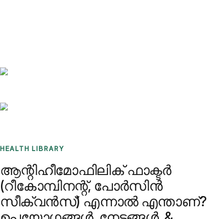
Benchmarks
Stories
FAQ
Sign up / Log in
HEALTH LIBRARY
ആന്റിഹീമോഫിലിക് ഫാക്ടർ
(റീകോമ്പിനന്റ്, പോർസിൻ
സീക്വൻസ്) എന്നാൽ എന്താണ്?
ഉപയോഗങ്ങൾ, നേട്ടങ്ങൾ, &