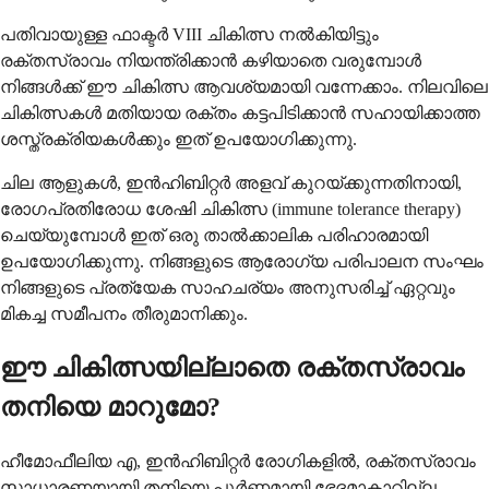
പതിവായുള്ള ഫാക്ടർ VIII ചികിത്സ നൽകിയിട്ടും
രക്തസ്രാവം നിയന്ത്രിക്കാൻ കഴിയാതെ വരുമ്പോൾ
നിങ്ങൾക്ക് ഈ ചികിത്സ ആവശ്യമായി വന്നേക്കാം. നിലവിലെ
ചികിത്സകൾ മതിയായ രക്തം കട്ടപിടിക്കാൻ സഹായിക്കാത്ത
ശസ്ത്രക്രിയകൾക്കും ഇത് ഉപയോഗിക്കുന്നു.
ചില ആളുകൾ, ഇൻഹിബിറ്റർ അളവ് കുറയ്ക്കുന്നതിനായി,
രോഗപ്രതിരോധ ശേഷി ചികിത്സ (immune tolerance therapy)
ചെയ്യുമ്പോൾ ഇത് ഒരു താൽക്കാലിക പരിഹാരമായി
ഉപയോഗിക്കുന്നു. നിങ്ങളുടെ ആരോഗ്യ പരിപാലന സംഘം
നിങ്ങളുടെ പ്രത്യേക സാഹചര്യം അനുസരിച്ച് ഏറ്റവും
മികച്ച സമീപനം തീരുമാനിക്കും.
ഈ ചികിത്സയില്ലാതെ രക്തസ്രാവം
തനിയെ മാറുമോ?
ഹീമോഫീലിയ എ, ഇൻഹിബിറ്റർ രോഗികളിൽ, രക്തസ്രാവം
സാധാരണയായി തനിയെ പൂർണ്ണമായി ഭേദമാകാറില്ല.