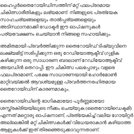
ഹൈപ്പർതൈറോയിഡിസത്തിന് മറ്റ് ഫലപ്രദമായ
ചികിത്സാരീതികളും ലഭ്യമാണ്. നിങ്ങളുടെ പ്രത്യേക
സാഹചര്യങ്ങളെയും താൽപ്പര്യങ്ങളെയും
അടിസ്ഥാനമാക്കി ഡോക്ടർ ഈ ഓപ്ഷനുകൾ
പര്യവേക്ഷണം ചെയ്യാൻ നിങ്ങളെ സഹായിക്കും.
അമിതമായി പ്രവർത്തിക്കുന്ന തൈറോയിഡ് ടിഷ്യുവിനെ
ലക്ഷ്യമിട്ട് നശിപ്പിക്കുന്ന ഒരു റേഡിയോആക്ടീവ് ഗുളിക
കഴിക്കുന്ന ഒരു സാധാരണ ബദലാണ് റേഡിയോആക്ടീവ്
അയഡിൻ തെറാപ്പി. ഈ ചികിത്സ പലപ്പോഴും വളരെ
ഫലപ്രദമാണ്, പക്ഷേ സാധാരണയായി ഹോർമോൺ
മാറ്റിവയ്ക്കൽ ആവശ്യമുള്ള പ്രവർത്തനരഹിതമായ
തൈറോയിഡിന് കാരണമാകും.
തൈറോയിഡിന്റെ ഭാഗികമായോ പൂർണ്ണമായോ
ശസ്ത്രക്രിയയിലൂടെ നീക്കം ചെയ്യുക (തൈറോയിഡെക്ടമി)
എന്നത് മറ്റൊരു ഓപ്ഷനാണ്, പ്രത്യേകിച്ച് വലിയ ഗോയിറ്റർ
അല്ലെങ്കിൽ മറ്റ് ചികിത്സകൾക്ക് വിധേയരാകാൻ കഴിയാത്ത
ആളുകൾക്ക് ഇത് തിരഞ്ഞെടുക്കാവുന്നതാണ്.