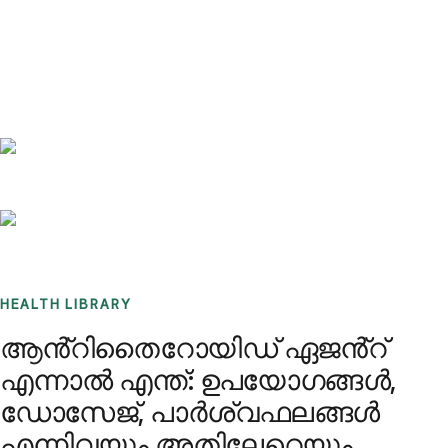
Benchmarks
Stories
FAQ
Sign up / Log in
HEALTH LIBRARY
ആൻ്റിതൈറോയിഡ് ഏജൻ്റ്
എന്നാൽ എന്ത്: ഉപയോഗങ്ങൾ,
ഡോസേജ്, പാർശ്വഫലങ്ങൾ
എന്നിവയും അതിലേറെയും