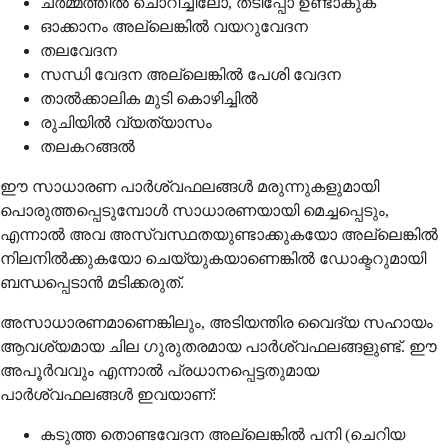
ചർമ്മത്തിൽ ചൊറിച്ചിലോ, തടിപ്പോ ഉണ്ടാകുക
ഓക്കാനം അല്ലെങ്കിൽ വയറുവേദന
തലവേദന
സന്ധി വേദന അല്ലെങ്കിൽ പേശി വേദന
താൽക്കാലിക മുടി കൊഴിച്ചിൽ
രുചിയിൽ വ്യത്യാസം
തലകറങ്ങൽ
ഈ സാധാരണ പാർശ്വഫലങ്ങൾ മരുന്നുകളുമായി
പൊരുത്തപ്പെടുമ്പോൾ സാധാരണയായി മെച്ചപ്പെടും,
എന്നാൽ അവ അസ്വസ്ഥതയുണ്ടാക്കുകയോ അല്ലെങ്കിൽ
നിലനിൽക്കുകയോ ചെയ്യുകയാണെങ്കിൽ ഡോക്ടറുമായി
ബന്ധപ്പെടാൻ മടിക്കരുത്.
അസാധാരണമാണെങ്കിലും, അടിയന്തിര വൈദ്യ സഹായം
ആവശ്യമായ ചില ഗുരുതരമായ പാർശ്വഫലങ്ങളുണ്ട്. ഈ
അപൂർവവും എന്നാൽ പ്രധാനപ്പെട്ടതുമായ
പാർശ്വഫലങ്ങൾ ഇവയാണ്:
കടുത്ത തൊണ്ടവേദന അല്ലെങ്കിൽ പനി (ചെറിയ