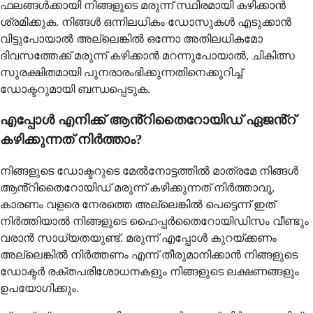
ഫലങ്ങൾക്കായി നിങ്ങളുടെ മരുന്ന് സ്ഥിരമായി കഴിക്കാൻ
ശ്രമിക്കുക. നിങ്ങൾ ഒന്നിലധികം ഡോസുകൾ എടുക്കാൻ
വിട്ടുപോയാൽ അല്ലെങ്കിൽ ഒന്നോ അതിലധികമോ
ദിവസത്തേക്ക് മരുന്ന് കഴിക്കാൻ മറന്നുപോയാൽ, ചികിത്സ
സുരക്ഷിതമായി പുനരാരംഭിക്കുന്നതിനെക്കുറിച്ച്
ഡോക്ടറുമായി ബന്ധപ്പെടുക.
എപ്പോൾ എനിക്ക് ആൻ്റിതൈറോയിഡ് ഏജൻ്റ്
കഴിക്കുന്നത് നിർത്താം?
നിങ്ങളുടെ ഡോക്ടറുടെ മേൽനോട്ടത്തിൽ മാത്രമേ നിങ്ങൾ
ആൻ്റിതൈറോയിഡ് മരുന്ന് കഴിക്കുന്നത് നിർത്താവൂ,
കാരണം വളരെ നേരത്തെ അല്ലെങ്കിൽ പെട്ടെന്ന് ഇത്
നിർത്തിയാൽ നിങ്ങളുടെ ഹൈപ്പർതൈറോയിഡിസം വീണ്ടും
വരാൻ സാധ്യതയുണ്ട്. മരുന്ന് എപ്പോൾ കുറയ്ക്കണം
അല്ലെങ്കിൽ നിർത്തണം എന്ന് തീരുമാനിക്കാൻ നിങ്ങളുടെ
ഡോക്ടർ രക്തപരിശോധനകളും നിങ്ങളുടെ ലക്ഷണങ്ങളും
ഉപയോഗിക്കും.