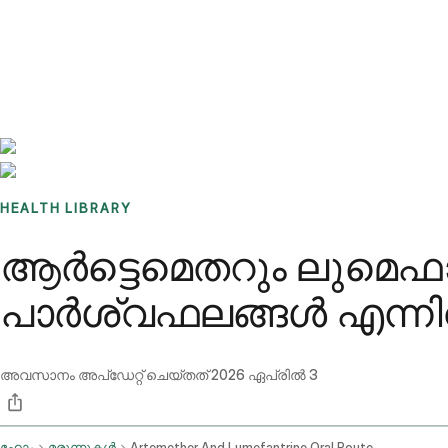
Benchmarks
Stories
FAQ
Sign up / Log in
HEALTH LIBRARY
ആർട്ടെമെതറും ലുമെഫ
പാർശ്വഫലങ്ങൾ എന്ന
അവസാനം അപ്ഡേറ്റ് ചെയ്തത്
2026 ഏപ്രിൽ 3
ഹോം
മരുന്നുകൾ
Artemether And Lumefantrine Oral Route