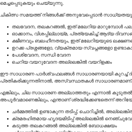
മെച്ചപ്പെടുകയും ചെയ്യുന്നു.
ചികിത്സ സമയത്ത് നിങ്ങൾക്ക് അനുഭവപ്പെടാൻ സാധ്യ
തലവേദന, തലകറങ്ങൽ, ഇത് മലേറിയ മാറുമ്പോൾ പലപ്പോ
ഓക്കാനം, വിശപ്പില്ലായ്മ, പ്രത്യേകിച്ച് ആദ്യ ദിവസ
ക്ഷീണവും ബലഹീനതയും, ഇത് മലേറിയയുടെ ലക്ഷണങ്ങ
ഉറക്ക പ്രശ്നങ്ങളോ, വ്യക്തമായ സ്വപ്നങ്ങളോ ഉണ്ടാക
പേശിവേദന, സന്ധി വേദന
ചെറിയ വയറുവേദന അല്ലെങ്കിൽ വയറിളക്കം
ഈ സാധാരണ പാർശ്വഫലങ്ങൾ സാധാരണയായി കുറച്ച് ദിവസങ്
പ്രതികരിക്കുന്നതിനാൽ, അസ്വസ്ഥതകൾ സാധാരണമാണ്
എങ്കിലും, ചില സാധാരണ അല്ലാത്തതും എന്നാൽ കൂടു
അപൂർവമാണെങ്കിലും, എന്താണ് ശ്രദ്ധിക്കേണ്ടതെന്ന് അറിയ
ചർമ്മത്തിൽ ഉണ്ടാകുന്ന തടിപ്പ്, ചൊറിച്ചിൽ, അല്ലെങ
ക്രമരഹിതമായ ഹൃദയമിടിപ്പ് അല്ലെങ്കിൽ നെഞ്ചുവ
കടുത്ത തലകറങ്ങൽ അല്ലെങ്കിൽ ബോധക്ഷയം