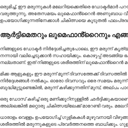
ഒരുമിച്ച്, ഈ മരുന്നുകൾ മലേറിയക്കെതിരെ ഡോക്ടർമാർ പറയ
വരുത്തുന്നു, അതേസമയം ലുമെഫാൻ്റൈൻ അണുബാധ വീണ്ടും 
ഉപയോഗിക്കുന്നതിനേക്കാൾ ചികിത്സയെ കൂടുതൽ ഫലപ്രദമാക
ആർട്ടിമെതറും ലുമെഫാൻ്റൈനും എങ്
നിങ്ങളുടെ ഡോക്ടർ നിർദ്ദേശിച്ചതുപോലെ, ഈ മരുന്ന് കൃത
നന്നായി വലിച്ചെടുക്കാൻ സഹായിക്കും. കൊഴുപ്പ് അടങ്ങി
നല്ലതാണ്. ഇത് നിങ്ങളുടെ ശരീരത്തിന് ലുമെഫാൻ്റൈൻ മരു
മിക്ക ആളുകളും ഈ മരുന്ന് മൂന്ന് ദിവസത്തേക്ക് ദിവസത്തി
നിർദ്ദേശങ്ങൾ നൽകും. ഓരോ ദിവസവും ഒരേ സമയം മരുന്ന്
ബുദ്ധിമുട്ടുണ്ടെങ്കിൽ, മരുന്ന് കഴിക്കുന്നതിന് മുമ്പ്, അല്
ഒരു ഡോസ് കഴിച്ച് ഒരു മണിക്കൂറിനുള്ളിൽ ഛർദ്ദിക്കുകയാ
അല്ലെങ്കിൽ മറ്റൊരു ചികിത്സയിലേക്ക് മാറേണ്ടി വരും. മ
ധാരാളം വെള്ളം ഉപയോഗിച്ച് ഗുളികകൾ മുഴുവനായി വിഴുങ
ശരീരത്തിൽ മരുന്നുകളുടെ പ്രവർത്തനത്തെ ബാധിക്കും. ഗുളിക