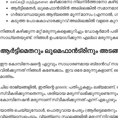
வாய்வழி மருந்துகளை കഴിക്കാനോ നിലനിർത്താനോ കഴ
ആർട്ടിമെതർ, ലുമെഫാൻട്രിൻ അല്ലെങ്കിൽ സമാനമാ
ഗർഭാവസ്ഥയുടെ ആദ്യത്തെ മൂന്ന് മാസം (എന്നാൽ
കടുത്ത പോഷകാഹാരക്കുറവ് അല്ലെങ്കിൽ വളരെ കുറ
നിങ്ങൾ കഴിക്കുന്ന മറ്റ് മരുന്നുകളെക്കുറിച്ചും ഡോക്ടർമ
സാധ്യതയുണ്ട്. നിങ്ങൾ ഉപയോഗിക്കുന്ന എല്ലാ മരുന്നുകളെയ
ആർട്ടിമെതറും ലുമെഫാൻട്രിനും അടങ
ഈ കോമ്പിനേഷന്റെ ഏറ്റവും സാധാരണമായ ബ്രാൻഡ് നാമം കോ
വിൽക്കുന്നത് നിങ്ങൾ കണ്ടേക്കാം. ഇവ ഒരേ മരുന്നുകളാണ്
മാത്രം.
ചില രാജ്യങ്ങളിൽ, ഇതിന്റെ generic പതിപ്പുകളും ലഭ്യമാണ
സ്വീകരിക്കുന്നതെന്നും, ശരിയായ മരുന്ന് ലഭിക്കുന്നുണ്ടെന
കോമ്പിനേഷൻ മരുന്നാണ് സ്വീകരിക്കുന്നത് എന്ന് എപ്പോഴും 
യാത്ര ചെയ്യുമ്പോൾ, പൊതുവായ പേരും (ആർട്ടെമെതറു
വ്യത്യാസപ്പെടാം. വ്യത്യസ്ത സ്ഥലങ്ങളിൽ മരുന്ന് നിറയ്ക