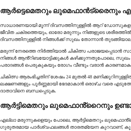
ആർട്ടെമെതറും ലുമെഫാൻട്രൈനും എത
സാധാരണയായി മൂന്ന് ദിവസത്തിനുള്ളിൽ ആറ് ഡോസുകളാണ്
ജീവിത ചക്രത്തെയും, ഓരോ മരുന്നും നിങ്ങളുടെ ശരീരത്തിൽ 
ദിവസത്തിനുള്ളിൽ നിങ്ങൾക്ക് സുഖം തോന്നാൻ തുടങ്ങിയാല
മരുന്ന് നേരത്തെ നിർത്തിയാൽ ചികിത്സ പരാജയപ്പെടാൻ 
നിങ്ങൾ ആൻ്റിബയോട്ടിക്കുകൾ കഴിക്കുന്നതുപോലെ, സുഖം തോന
പരാദങ്ങൾ പെരുകുകയും രോഗം വീണ്ടും വരാൻ കാരണമാക
ചികിത്സ ആരംഭിച്ചതിന് ശേഷം 24 മുതൽ 48 മണിക്കൂറിനുള്ളിൽ
ലക്ഷണങ്ങളും പൂർണ്ണമായി ഭേദമാകാൻ ഒരാഴ്ച വരെ എടുത്തേ
ദാതാവിനെ ബന്ധപ്പെടുക.
ആർട്ടിമെതറും ലുമെഫാൻ്റൈനും ഉണ്ട
എല്ലാ മരുന്നുകളെയും പോലെ, ആർട്ടിമെതറും ലുമെഫാൻ്റൈന
ഗുരുതരമായ പാർശ്വഫലങ്ങൾ താരതമ്യേന കുറവാണ്, കൂട