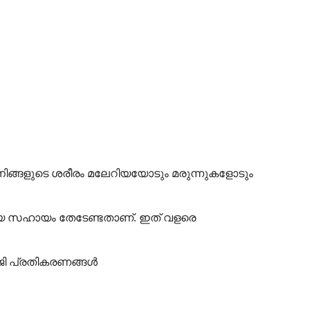
ിങ്ങളുടെ ശരീരം മലേറിയയോടും മരുന്നുകളോടും
യ സഹായം തേടേണ്ടതാണ്. ഇത് വളരെ
ലർജി പ്രതികരണങ്ങൾ