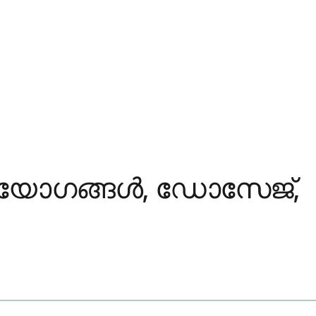
ഉപയോഗങ്ങൾ, ഡോസേജ്,