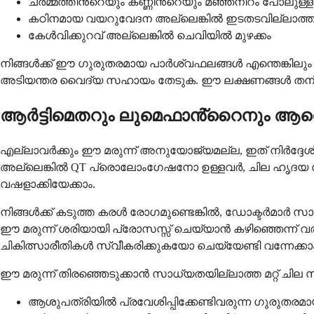
ചർമ്മത്തിൻ്റെയും കണ്ണിൻ്റെയും മഞ്ഞനിറം പോലുള
കഠിനമായ വയറുവേദന അല്ലെങ്കിൽ ഇടതടവില്ലാത്ത 
കേൾവിക്കുറവ് അല്ലെങ്കിൽ ചെവിയിൽ മുഴക്കം
നിങ്ങൾക്ക് ഈ ഗുരുതരമായ പാർശ്വഫലങ്ങൾ എന്തെങ്കിലും
അടിയന്തര വൈദ്യ സഹായം തേടുക. ഈ ലക്ഷണങ്ങൾ തനിയെ 
ആർട്ടിമെതറും ലുമെഫാൻ്റൈനും ആരെല
എല്ലാവർക്കും ഈ മരുന്ന് അനുയോജ്യമല്ല, ഇത് നിർദ്ദേശിക്
അല്ലെങ്കിൽ QT പ്രൊലോംഗേഷനോ ഉള്ളവർ, ചില ഹൃദയ 
വഷളാക്കിയേക്കാം.
നിങ്ങൾക്ക് കടുത്ത കരൾ രോഗമുണ്ടെങ്കിൽ, ഡോക്ടർമാർ സാ
ഈ മരുന്ന് ശരിയായി പ്രോസസ്സ് ചെയ്യാൻ കഴിഞ്ഞെന്ന് വ
ചികിത്സാരീതികൾ സ്വീകരിക്കുകയോ ചെയ്യേണ്ടി വന്നേക്കാ
ഈ മരുന്ന് തിരഞ്ഞെടുക്കാൻ സാധ്യതയില്ലാത്ത മറ്റ് ചി
ആശുപത്രിയിൽ പ്രവേശിപ്പിക്കേണ്ടിവരുന്ന ഗുരുതരമ