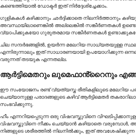
കണ്ടെത്തിയാൽ ഡോക്ടർ ഇത് നിർദ്ദേശിച്ചേക്കാം.
ഗുളികകൾ കഴിക്കാനും ഛർദ്ദിക്കാതെ നിലനിർത്താനും കഴിയു
അവസ്ഥയിലാണെങ്കിൽ അല്ലെങ്കിൽ സങ്കീർണതകൾ ഉണ്ടെങ്ക
വ്യാപിക്കുകയോ ഗുരുതരമായ സങ്കീർണതകൾ ഉണ്ടാക്കുകയ
ചില സന്ദർഭങ്ങളിൽ, ഉയർന്ന മലേറിയ സാധ്യതയുള്ള സ്ഥലങ
എന്നിരുന്നാലും ഇത് സാധാരണയായി ഉപയോഗിക്കുന്ന ഒന
വരുന്നത് തടയുക എന്നതല്ല.
ആർട്ടിമെതറും ലുമെഫാൻ്റൈനും എങ്ങന
ഈ സംയോജനം രണ്ട് വ്യത്യസ്ത രീതികളിലൂടെ മലേറിയ പരാദങ
ചെയ്യാനുള്ള പരാദങ്ങളുടെ കഴിവ് ആർട്ടിമെതർ തകരാറിലാക്കു
സംഭവിക്കുന്നു.
ഹീം എന്നറിയപ്പെടുന്ന ഒരു വിഷവസ്തുവിനെ വിഘടിപ്പിക്കാ
വിഷവസ്തുവിനെ നീക്കം ചെയ്യാൻ കഴിയാതെ വരുമ്പോൾ, അത
നിങ്ങളുടെ ശരീരത്തിൽ നിലനിൽക്കും, ഇത് അവശേഷിക്കുന്ന